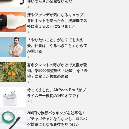
使いづらさが全然ないんだ
★ 0
汗やファンデが気になるキャップ。
専用ネットを使ったら、洗濯機で気
軽に洗えるようになりました
★ 0
「やりたいこと」がなくても大丈
夫。仕事は「やるべきこと」から道
が開ける
★ 0
有名タレントの呼びかけで支援が殺
到。梨5000個盗難の「絶望」を「希
望」に変えた善意の連鎖
★ 0
待ってました。AirPods Pro 3がプ
ライムデー後初の14%オフです
★ 0
200円で旅行パッキングを効率化！
ゴチャゴチャにならないし、ロスバ
ゲ対策にもなる裏技を見つけた