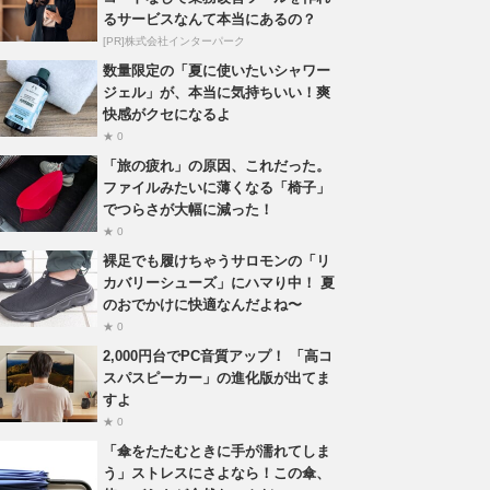
るサービスなんて本当にあるの？
[PR]株式会社インターパーク
数量限定の「夏に使いたいシャワー
ジェル」が、本当に気持ちいい！爽
快感がクセになるよ
★ 0
「旅の疲れ」の原因、これだった。
ファイルみたいに薄くなる「椅子」
でつらさが大幅に減った！
★ 0
裸足でも履けちゃうサロモンの「リ
カバリーシューズ」にハマり中！ 夏
のおでかけに快適なんだよね〜
★ 0
2,000円台でPC音質アップ！ 「高コ
スパスピーカー」の進化版が出てま
すよ
★ 0
「傘をたたむときに手が濡れてしま
う」ストレスにさよなら！この傘、