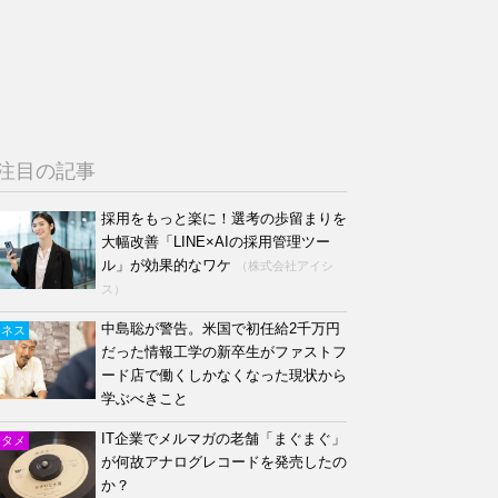
注目の記事
採用をもっと楽に！選考の歩留まりを
大幅改善「LINE×AIの採用管理ツー
ル」が効果的なワケ
（株式会社アイシ
ス）
中島聡が警告。米国で初任給2千万円
ジネス
だった情報工学の新卒生がファストフ
ード店で働くしかなくなった現状から
学ぶべきこと
IT企業でメルマガの老舗「まぐまぐ」
ンタメ
が何故アナログレコードを発売したの
か？