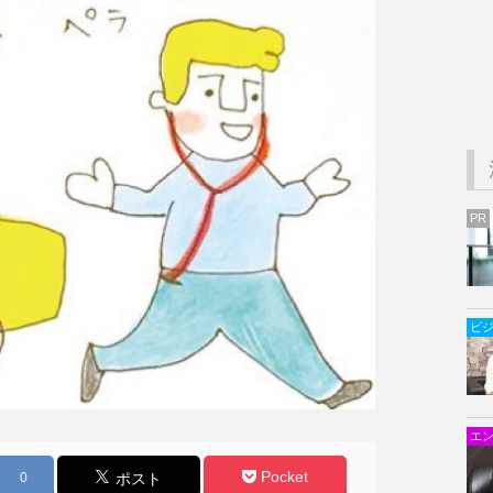
PR
ビ
エ
Pocket
0
ポスト