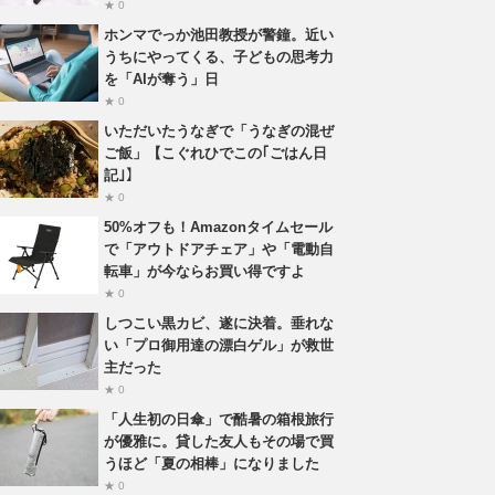
★ 0
ホンマでっか池田教授が警鐘。近い
うちにやってくる、子どもの思考力
を「AIが奪う」日
★ 0
いただいたうなぎで「うなぎの混ぜ
ご飯」【こぐれひでこの｢ごはん日
記｣】
★ 0
50%オフも！Amazonタイムセール
で「アウトドアチェア」や「電動自
転車」が今ならお買い得ですよ
★ 0
しつこい黒カビ、遂に決着。垂れな
い「プロ御用達の漂白ゲル」が救世
主だった
★ 0
「人生初の日傘」で酷暑の箱根旅行
が優雅に。貸した友人もその場で買
うほど「夏の相棒」になりました
★ 0