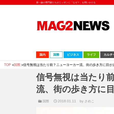
第一線の専門家たちがニッポンに「なぜ？」を問いかける
国内
国際
ビジネス
ライフ
カルチ
TOP
»
国際
»
信号無視は当たり前？ニューヨーカー流、街の歩き方に目が
信号無視は当たり
流、街の歩き方に
2018.01.11
by
国際
さめこ