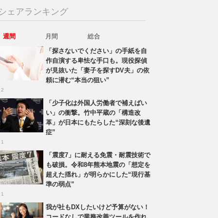
シェアランキング
週間
月間
総合
「探さないでください」の手紙を自
作自演する卑怯な手口も。現役探偵
が見抜いた「妻子を探すDV夫」の依
頼に潜む“本当の狙い”
 2
「少子化は外国人労働者で補えばい
い」の衝撃。竹中平蔵の「構造改
革」が日本にもたらした“深刻な後遺
症”
 1
「震度7」に耐える免震・耐震技術で
も破損。令和8年熊本地震の「想定を
超えた揺れ」が明らかにした“現行基
準の弱点”
 1
我が社もDXしたいけど予算がない！
コードなしで業務改善ツールを作れ