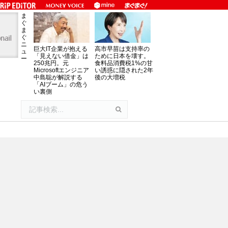
ま
ぐ
ま
ぐ
ニ
巨大IT企業が抱える
高市早苗は支持率の
ュ
「見えない借金」は
ために日本を壊す。
ー
250兆円。元
食料品消費税1%の甘
Microsoftエンジニア
い誘惑に隠された2年
中島聡が解説する
後の大増税
「AIブーム」の危う
い裏側