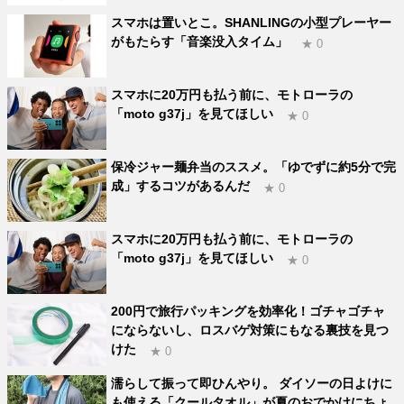
スマホは置いとこ。SHANLINGの小型プレーヤー
がもたらす「音楽没入タイム」
★ 0
スマホに20万円も払う前に、モトローラの
「moto g37j」を見てほしい
★ 0
保冷ジャー麺弁当のススメ。「ゆでずに約5分で完
成」するコツがあるんだ
★ 0
スマホに20万円も払う前に、モトローラの
「moto g37j」を見てほしい
★ 0
200円で旅行パッキングを効率化！ゴチャゴチャ
にならないし、ロスバゲ対策にもなる裏技を見つ
けた
★ 0
濡らして振って即ひんやり。 ダイソーの日よけに
も使える「クールタオル」が夏のおでかけにちょ