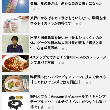
脅威。夏の暑さは「新たな自然災害」になった
★ 0
旅行にかさばるカメラはもういらない。動画も撮
れるトイカメラがお得です
★ 0
円安と国債急落を招いた「骨太ショック」の正
体。グーグル日本法人元社長が斬る「選択と集
中」なき成長戦略
★ 0
4ステップでできる！ 1食438kcalのカレーラーメ
ンで夏バテ対策
★ 0
昨夜残ったハンバーグをマフィンに挟んで食べる
【こぐれひでこの｢ごはん日記｣】
★ 0
50%オフも！Amazonタイムセールで「キャンプ
テーブル」や「マルチグリドル」が今ならお買い
得ですよ
★ 0