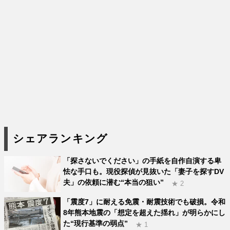
シェアランキング
「探さないでください」の手紙を自作自演する卑
怯な手口も。現役探偵が見抜いた「妻子を探すDV
夫」の依頼に潜む“本当の狙い”
★ 2
「震度7」に耐える免震・耐震技術でも破損。令和
8年熊本地震の「想定を超えた揺れ」が明らかにし
た“現行基準の弱点”
★ 1