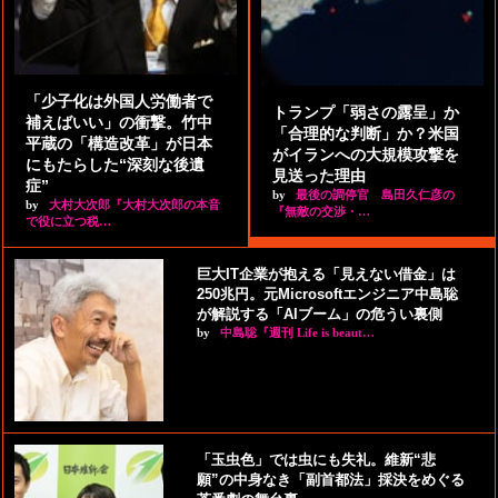
「少子化は外国人労働者で
トランプ「弱さの露呈」か
補えばいい」の衝撃。竹中
「合理的な判断」か？米国
平蔵の「構造改革」が日本
がイランへの大規模攻撃を
にもたらした“深刻な後遺
見送った理由
症”
by
最後の調停官 島田久仁彦の
by
大村大次郎『大村大次郎の本音
『無敵の交渉・…
で役に立つ税…
巨大IT企業が抱える「見えない借金」は
250兆円。元Microsoftエンジニア中島聡
が解説する「AIブーム」の危うい裏側
by
中島聡『週刊 Life is beaut…
「玉虫色」では虫にも失礼。維新“悲
願”の中身なき「副首都法」採決をめぐる