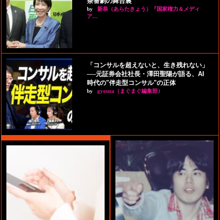
茶番劇の舞台裏
by
新恭（あらたきょう）『国家権力＆メディ
ア…
「コンサルを超えないと、生き残れない」
──元証券会社社長・澤田聖陽が語る、AI
時代の"伴走型コンサル"の正体
by
gyouza（まぐまぐ編集部）