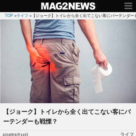
TOP
»
ライフ
»
【ジョーク】トイレから全く出てこない客にバーテンダー
【ジョーク】トイレから全く出てこない客にバ
ーテンダーも戦慄？
投
ライフ
2018年8月14日