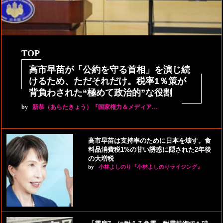
TOP
高市早苗が「公約を守る首相」を演じ続
けるため、ただそれだけ。税率1％策が
背負わされた“極めて政治的”な役割
by
新恭（あらたきょう）『国家権力＆メディア…
高市早苗は支持率のために日本を壊す。食
料品消費税1%の甘い誘惑に隠された2年後
の大増税
by
小林よしのり『小林よしのりライジング』