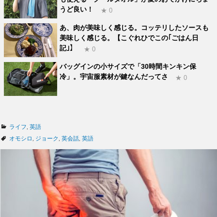
うど良い！
★ 0
あ、肉が美味しく感じる。コッテリしたソースも
美味しく感じる。【こぐれひでこの｢ごはん日
記｣】
★ 0
バッグインの小サイズで「30時間キンキン保
冷」。宇宙服素材が鍵なんだってさ
★ 0
カ
ライフ
,
英語
テ
タ
オモシロ
,
ジョーク
,
英会話
,
英語
ゴ
グ
リ
ー