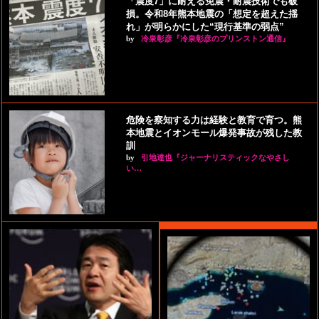
「震度7」に耐える免震・耐震技術でも破
損。令和8年熊本地震の「想定を超えた揺
れ」が明らかにした“現行基準の弱点”
by
冷泉彰彦『冷泉彰彦のプリンストン通信』
危険を察知する力は経験と教育で育つ。熊
本地震とイオンモール爆発事故が残した教
訓
by
引地達也『ジャーナリスティックなやさし
い…