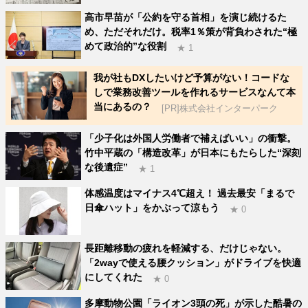
高市早苗が「公約を守る首相」を演じ続けるた
め、ただそれだけ。税率1％策が背負わされた“極
めて政治的”な役割
★ 1
我が社もDXしたいけど予算がない！コードな
しで業務改善ツールを作れるサービスなんて本
当にあるの？
[PR]株式会社インターパーク
「少子化は外国人労働者で補えばいい」の衝撃。
竹中平蔵の「構造改革」が日本にもたらした“深刻
な後遺症”
★ 1
体感温度はマイナス4℃超え！ 過去最安「まるで
日傘ハット」をかぶって涼もう
★ 0
長距離移動の疲れを軽減する、だけじゃない。
「2wayで使える腰クッション」がドライブを快適
にしてくれた
★ 0
多摩動物公園「ライオン3頭の死」が示した酷暑の