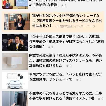
めて政治的”な役割
★ 1
我が社もDXしたいけど予算がない！コードな
しで業務改善ツールを作れるサービスなんて本
当にあるの？
[PR]株式会社インターパーク
「少子化は外国人労働者で補えばいい」の衝撃。
竹中平蔵の「構造改革」が日本にもたらした“深刻
な後遺症”
★ 1
家族で何度も使う「濡れた手拭きタオル」をやめ
た。山崎実業の壁付けディスペンサーなら、狭い
洗面所にも置けました
★ 0
車内アツアツを防げる。「パッと広げて置くだけ
＆放射冷却」サンシェードで
★ 0
不在中の不安をちょっとでも減らすために。工事
不要で取り付けられる「防犯アイテム」3選
★ 0