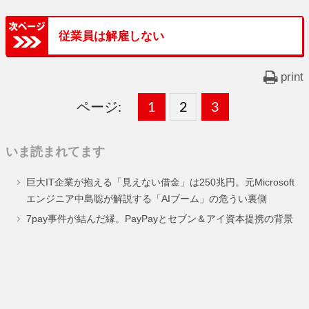
従業員は解雇しない
print
ページ:
固
1
固
2
,
固
3
,
定
定
定
いま読まれてます
ペ
ペ
ペ
巨大IT企業が抱える「見えない借金」は250兆円。元Microsoft
ー
ー
ー
エンジニア中島聡が解説する「AIブーム」の危うい裏側
ジ
ジ
ジ
7pay事件が結んだ縁。PayPayとセブン＆アイ資本提携の背景