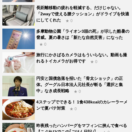
長距離移動の疲れを軽減する、だけじゃない。
「2wayで使える腰クッション」がドライブを快適
にしてくれた
★ 0
多摩動物公園「ライオン3頭の死」が示した酷暑の
脅威。夏の暑さは「新たな自然災害」になった
★ 0
旅行にかさばるカメラはもういらない。動画も撮
れるトイカメラがお得です
★ 0
円安と国債急落を招いた「骨太ショック」の正
体。グーグル日本法人元社長が斬る「選択と集
中」なき成長戦略
★ 0
4ステップでできる！ 1食438kcalのカレーラーメ
ンで夏バテ対策
★ 0
昨夜残ったハンバーグをマフィンに挟んで食べる
【こぐれひでこの｢ごはん日記｣】