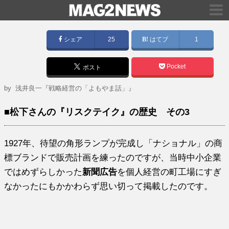
シェア
25
はてブ
1
Pocket
ポスト
by
浅井良一『戦略経営の「よもやま話」』
■松下さんの『リスクテイク』の歴史 その3
1927年、待望の角形ランプが完成し「ナショナル」の商
標ブランドで販売計画を練ったのですが、当時中小企業
ではめずらしかった
新聞広告
を個人経営の町工場にすぎ
なかったにもかかわらず思い切って掲載したのです。