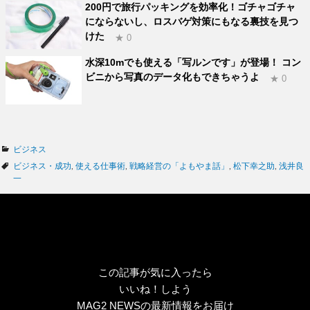
200円で旅行パッキングを効率化！ゴチャゴチャ
にならないし、ロスバゲ対策にもなる裏技を見つ
けた
★ 0
水深10mでも使える「写ルンです」が登場！ コン
ビニから写真のデータ化もできちゃうよ
★ 0
カ
ビジネス
テ
タ
ビジネス・成功
,
使える仕事術
,
戦略経営の「よもやま話」
,
松下幸之助
,
浅井良
ゴ
グ
一
リ
ー
この記事が気に入ったら
いいね！しよう
MAG2 NEWSの最新情報をお届け