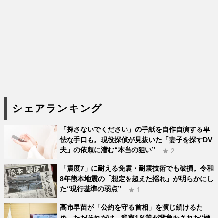
シェアランキング
「探さないでください」の手紙を自作自演する卑
怯な手口も。現役探偵が見抜いた「妻子を探すDV
夫」の依頼に潜む“本当の狙い”
★ 2
「震度7」に耐える免震・耐震技術でも破損。令和
8年熊本地震の「想定を超えた揺れ」が明らかにし
た“現行基準の弱点”
★ 1
高市早苗が「公約を守る首相」を演じ続けるた
め、ただそれだけ。税率1％策が背負わされた“極