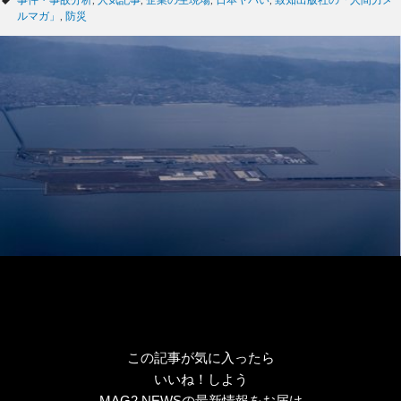
タ
事件・事故分析
,
人気記事
,
企業の生現場
,
日本ヤバい
,
致知出版社の「人間力メ
ゴ
グ
ルマガ」
,
防災
リ
ー
この記事が気に入ったら
いいね！しよう
MAG2 NEWSの最新情報をお届け