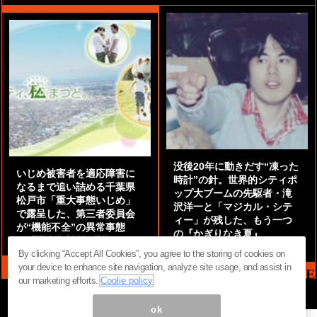
没後20年に動きだす“凍った
いじめ被害者を適応障害に
時計”の針。世界的シティポ
なるまで追い詰める千葉県
ップ大ブームの先駆者・滝
松戸市「重大事態いじめ」
沢洋一と「マジカル・シテ
で露呈した、第三者委員会
ィー」が残した、もう一つ
が“機能不全”の異常事態
の『かぎりなき夏』
by
阿部泰尚『伝説の探偵』
by
都鳥 流星
By clicking “Accept All Cookies”, you agree to the storing of cookies on
your device to enhance site navigation, analyze site usage, and assist in
MAG2 NEWS HEADLINE
our marketing efforts.
Coolie policy
ok