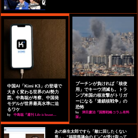
プーチンが負ければ「核使
中国AI「Kimi K3」の登場で
用」でキーウ消滅も。トラ
大きく変わる世界のAI勢力
ンプ米国の核攻撃がトリガ
図。中島聡が考察、中国発
ーになる「連鎖核戦争」の
モデルが世界最高水準に迫
恐怖
るワケ
by
津田慶治『国際戦略コラム有料
by
中島聡『週刊 Life is beaut…
版』
あの麻生太郎ですら「敵に回したくない
男」。“福岡県議会のドン”が受け取って