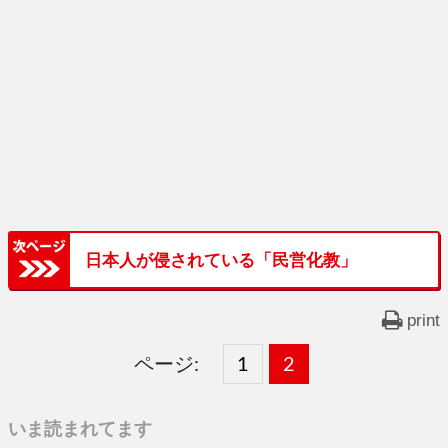
日本人が侵されている「民営化教」
print
ページ:
固
1
固
2
,
定
定
いま読まれてます
ペ
ペ