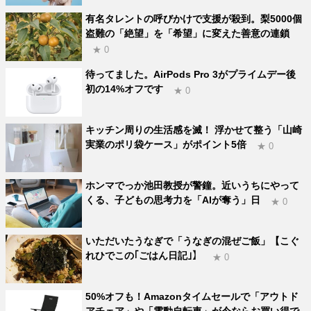
有名タレントの呼びかけで支援が殺到。梨5000個
盗難の「絶望」を「希望」に変えた善意の連鎖
★ 0
待ってました。AirPods Pro 3がプライムデー後
初の14%オフです
★ 0
キッチン周りの生活感を滅！ 浮かせて整う「山崎
実業のポリ袋ケース」がポイント5倍
★ 0
ホンマでっか池田教授が警鐘。近いうちにやって
くる、子どもの思考力を「AIが奪う」日
★ 0
いただいたうなぎで「うなぎの混ぜご飯」【こぐ
れひでこの｢ごはん日記｣】
★ 0
50%オフも！Amazonタイムセールで「アウトド
アチェア」や「電動自転車」が今ならお買い得で