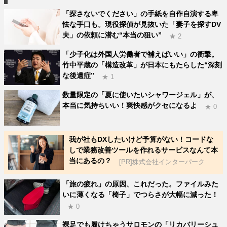
「探さないでください」の手紙を自作自演する卑
怯な手口も。現役探偵が見抜いた「妻子を探すDV
夫」の依頼に潜む“本当の狙い”
★ 2
「少子化は外国人労働者で補えばいい」の衝撃。
竹中平蔵の「構造改革」が日本にもたらした“深刻
な後遺症”
★ 1
数量限定の「夏に使いたいシャワージェル」が、
本当に気持ちいい！爽快感がクセになるよ
★ 0
我が社もDXしたいけど予算がない！コードな
しで業務改善ツールを作れるサービスなんて本
当にあるの？
[PR]株式会社インターパーク
「旅の疲れ」の原因、これだった。ファイルみた
いに薄くなる「椅子」でつらさが大幅に減った！
★ 0
裸足でも履けちゃうサロモンの「リカバリーシュ