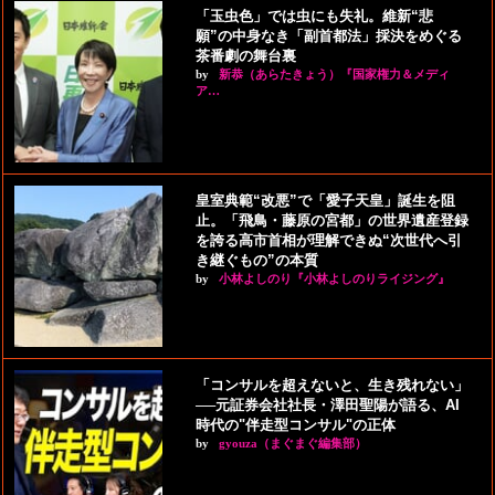
「玉虫色」では虫にも失礼。維新“悲
願”の中身なき「副首都法」採決をめぐる
茶番劇の舞台裏
by
新恭（あらたきょう）『国家権力＆メディ
ア…
皇室典範“改悪”で「愛子天皇」誕生を阻
止。「飛鳥・藤原の宮都」の世界遺産登録
を誇る高市首相が理解できぬ“次世代へ引
き継ぐもの”の本質
by
小林よしのり『小林よしのりライジング』
「コンサルを超えないと、生き残れない」
──元証券会社社長・澤田聖陽が語る、AI
時代の"伴走型コンサル"の正体
by
gyouza（まぐまぐ編集部）