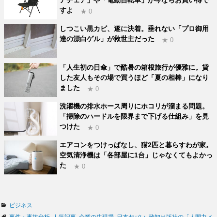
すよ
★ 0
しつこい黒カビ、遂に決着。垂れない「プロ御用
達の漂白ゲル」が救世主だった
★ 0
「人生初の日傘」で酷暑の箱根旅行が優雅に。貸
した友人もその場で買うほど「夏の相棒」になり
ました
★ 0
洗濯機の排水ホース周りにホコリが溜まる問題。
「掃除のハードルを限界まで下げる仕組み」を見
つけた
★ 0
エアコンをつけっぱなし、猫2匹と暮らすわが家。
空気清浄機は「各部屋に1台」じゃなくてもよかっ
た
★ 0
カ
ビジネス
テ