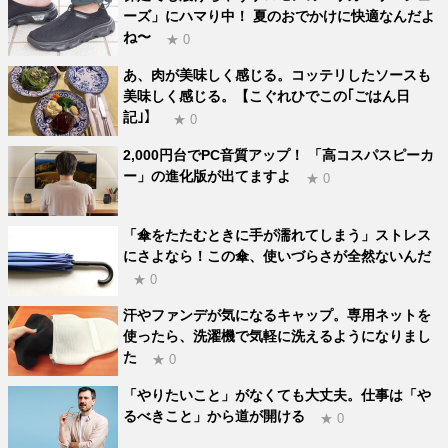
ーズ」にハマり中！ 夏のおでかけに快適なんだよ
ね〜
★ 0
あ、肉が美味しく感じる。コッテリしたソースも
美味しく感じる。【こぐれひでこの｢ごはん日
記｣】
★ 0
2,000円台でPC音質アップ！ 「高コスパスピーカ
ー」の進化版が出てますよ
★ 0
「傘をたたむときに手が濡れてしまう」ストレス
にさよなら！この傘、使いづらさが全然ないんだ
★ 0
汗やファンデが気になるキャップ。専用ネットを
使ったら、洗濯機で気軽に洗えるようになりまし
た
★ 0
「やりたいこと」がなくても大丈夫。仕事は「や
るべきこと」から道が開ける
★ 0