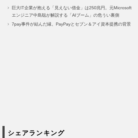
巨大IT企業が抱える「見えない借金」は250兆円。元Microsoft
ー
ー
エンジニア中島聡が解説する「AIブーム」の危うい裏側
ジ
ジ
7pay事件が結んだ縁。PayPayとセブン＆アイ資本提携の背景
シェアランキング