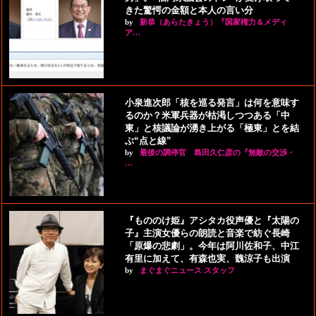
きた驚愕の金額と本人の言い分
by
新恭（あらたきょう）『国家権力＆メディ
ア…
小泉進次郎「核を巡る発言」は何を意味す
るのか？米軍兵器が枯渇しつつある「中
東」と核議論が湧き上がる「極東」とを結
ぶ“点と線”
by
最後の調停官 島田久仁彦の『無敵の交渉・
…
『もののけ姫』アシタカ役声優と『太陽の
子』主演女優らの朗読と音楽で紡ぐ長崎
「原爆の悲劇」。今年は阿川佐和子、中江
有里に加えて、有森也実、魏涼子も出演
by
まぐまぐニュース スタッフ