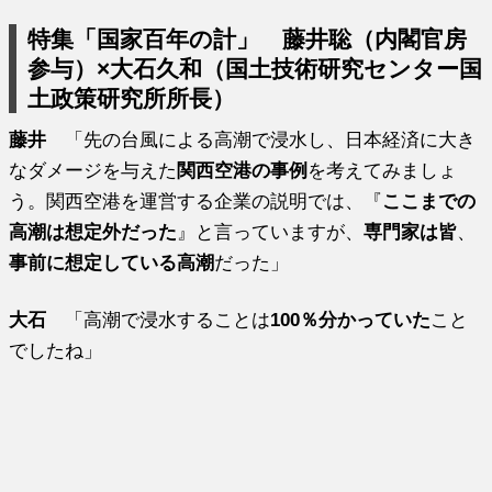
特集「国家百年の計」 藤井聡（内閣官房
参与）×大石久和（国土技術研究センター国
土政策研究所所長）
藤井
「先の台風による高潮で浸水し、日本経済に大き
なダメージを与えた
関西空港の事例
を考えてみましょ
う。関西空港を運営する企業の説明では、『
ここまでの
高潮は想定外だった
』と言っていますが、
専門家は皆
、
事前に想定している高潮
だった」
大石
「高潮で浸水することは
100％分かっていた
こと
でしたね」