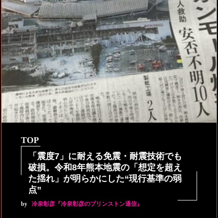
TOP
「震度7」に耐える免震・耐震技術でも
破損。令和8年熊本地震の「想定を超え
た揺れ」が明らかにした“現行基準の弱
点”
by
冷泉彰彦『冷泉彰彦のプリンストン通信』