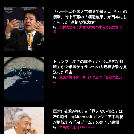
「少子化は外国人労働者で補えばいい」の
衝撃。竹中平蔵の「構造改革」が日本にも
たらした“深刻な後遺症”
by
大村大次郎『大村大次郎の本音で役に立つ
税…
トランプ「弱さの露呈」か「合理的な判
断」か？米国がイランへの大規模攻撃を見
送った理由
by
最後の調停官 島田久仁彦の『無敵の交渉・
…
巨大IT企業が抱える「見えない借金」は
250兆円。元Microsoftエンジニア中島聡
が解説する「AIブーム」の危うい裏側
by
中島聡『週刊 Life is beaut…