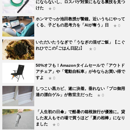
にならないし、ロスバゲ対策にもなる裏技を見つ
けた
★ 0
ホンマでっか池田教授が警鐘。近いうちにやって
くる、子どもの思考力を「AIが奪う」日
★ 0
いただいたうなぎで「うなぎの混ぜご飯」【こぐ
れひでこの｢ごはん日記｣】
★ 0
50%オフも！Amazonタイムセールで「アウトド
アチェア」や「電動自転車」が今ならお買い得で
すよ
★ 0
しつこい黒カビ、遂に決着。垂れない「プロ御用
達の漂白ゲル」が救世主だった
★ 0
「人生初の日傘」で酷暑の箱根旅行が優雅に。貸
した友人もその場で買うほど「夏の相棒」になり
ました
★ 0