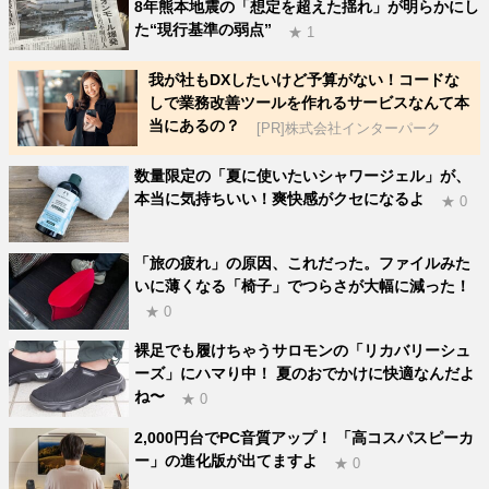
8年熊本地震の「想定を超えた揺れ」が明らかにし
た“現行基準の弱点”
★ 1
我が社もDXしたいけど予算がない！コードな
しで業務改善ツールを作れるサービスなんて本
当にあるの？
[PR]株式会社インターパーク
数量限定の「夏に使いたいシャワージェル」が、
本当に気持ちいい！爽快感がクセになるよ
★ 0
「旅の疲れ」の原因、これだった。ファイルみた
いに薄くなる「椅子」でつらさが大幅に減った！
★ 0
裸足でも履けちゃうサロモンの「リカバリーシュ
ーズ」にハマり中！ 夏のおでかけに快適なんだよ
ね〜
★ 0
2,000円台でPC音質アップ！ 「高コスパスピーカ
ー」の進化版が出てますよ
★ 0