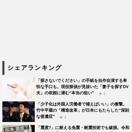
シェアランキング
「探さないでください」の手紙を自作自演する卑
怯な手口も。現役探偵が見抜いた「妻子を探すDV
夫」の依頼に潜む“本当の狙い”
★ 2
「少子化は外国人労働者で補えばいい」の衝撃。
竹中平蔵の「構造改革」が日本にもたらした“深刻
な後遺症”
★ 1
「震度7」に耐える免震・耐震技術でも破損。令和