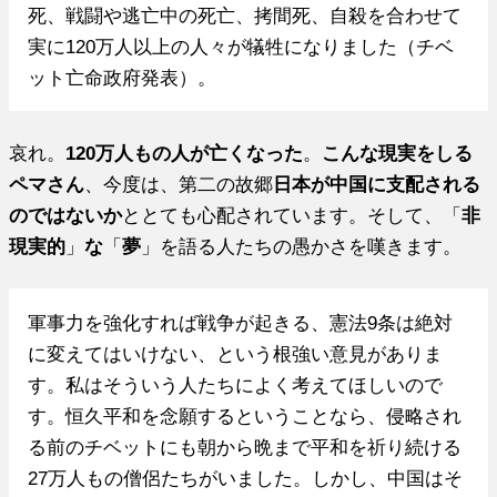
死、戦闘や逃亡中の死亡、拷間死、自殺を合わせて
実に120万人以上の人々が犠牲になりました（チベ
ット亡命政府発表）。
哀れ。
120万人もの人が亡くなった
。
こんな現実をしる
ペマさん
、今度は、第二の故郷
日本が中国に支配される
のではないか
ととても心配されています。そして、「
非
現実的
」
な
「
夢
」を語る人たちの愚かさを嘆きます。
軍事力を強化すれば戦争が起きる、憲法9条は絶対
に変えてはいけない、という根強い意見がありま
す。私はそういう人たちによく考えてほしいので
す。恒久平和を念願するということなら、侵略され
る前のチベットにも朝から晩まで平和を祈り続ける
27万人もの僧侶たちがいました。しかし、中国はそ