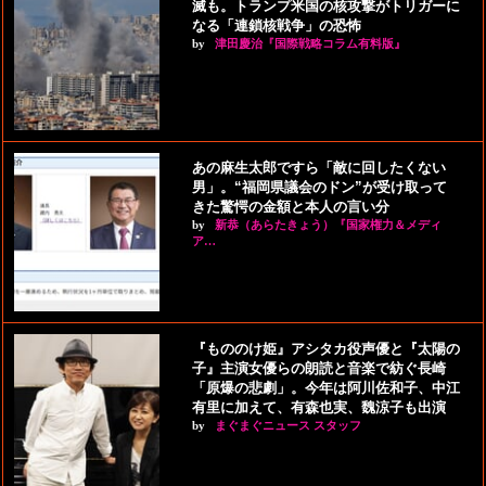
滅も。トランプ米国の核攻撃がトリガーに
なる「連鎖核戦争」の恐怖
by
津田慶治『国際戦略コラム有料版』
あの麻生太郎ですら「敵に回したくない
男」。“福岡県議会のドン”が受け取って
きた驚愕の金額と本人の言い分
by
新恭（あらたきょう）『国家権力＆メディ
ア…
『もののけ姫』アシタカ役声優と『太陽の
子』主演女優らの朗読と音楽で紡ぐ長崎
「原爆の悲劇」。今年は阿川佐和子、中江
有里に加えて、有森也実、魏涼子も出演
by
まぐまぐニュース スタッフ