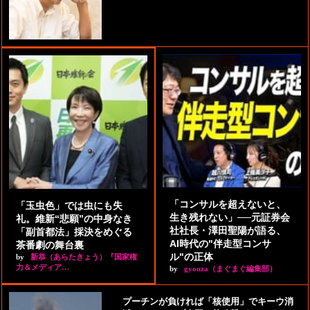
「コンサルを超えないと、
「玉虫色」では虫にも失
生き残れない」──元証券会
礼。維新“悲願”の中身なき
社社長・澤田聖陽が語る、
「副首都法」採決をめぐる
AI時代の"伴走型コンサ
茶番劇の舞台裏
ル"の正体
by
新恭（あらたきょう）『国家権
力＆メディア…
by
gyouza（まぐまぐ編集部）
プーチンが負ければ「核使用」でキーウ消