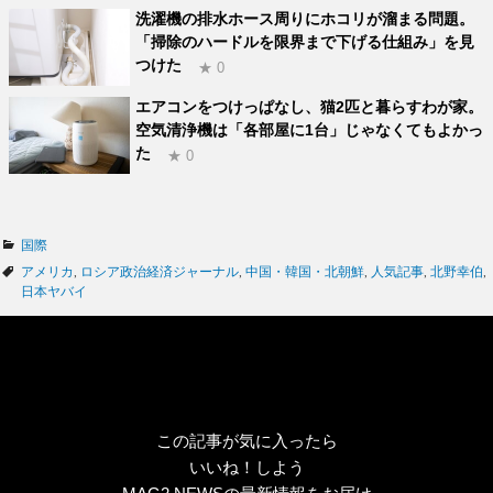
洗濯機の排水ホース周りにホコリが溜まる問題。
「掃除のハードルを限界まで下げる仕組み」を見
つけた
★ 0
エアコンをつけっぱなし、猫2匹と暮らすわが家。
空気清浄機は「各部屋に1台」じゃなくてもよかっ
た
★ 0
カ
国際
テ
タ
アメリカ
,
ロシア政治経済ジャーナル
,
中国・韓国・北朝鮮
,
人気記事
,
北野幸伯
,
ゴ
グ
日本ヤバイ
リ
ー
この記事が気に入ったら
いいね！しよう