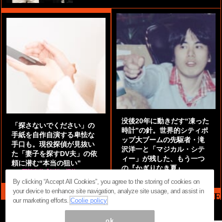
没後20年に動きだす“凍った
「探さないでください」の
時計”の針。世界的シティポ
手紙を自作自演する卑怯な
ップ大ブームの先駆者・滝
手口も。現役探偵が見抜い
沢洋一と「マジカル・シテ
た「妻子を探すDV夫」の依
ィー」が残した、もう一つ
頼に潜む“本当の狙い”
の『かぎりなき夏』
by
阿部泰尚『伝説の探偵』
by
都鳥 流星
By clicking “Accept All Cookies”, you agree to the storing of cookies on
your device to enhance site navigation, analyze site usage, and assist in
MAG2 NEWS HEADLINE
our marketing efforts.
Coolie policy
ok