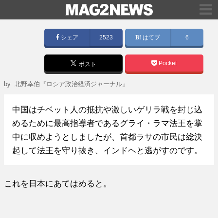
シェア
2523
はてブ
6
Pocket
ポスト
by
北野幸伯『ロシア政治経済ジャーナル』
中国はチベット人の抵抗や激しいゲリラ戦を封じ込
めるために最高指導者であるグライ・ラマ法王を掌
中に収めようとしましたが、首都ラサの市民は総決
起して法王を守り抜き、インドヘと逃がすのです。
これを日本にあてはめると。