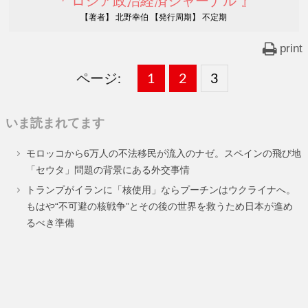
『 ロシア政治経済ジャーナル 』
【著者】 北野幸伯 【発行周期】 不定期
print
ページ:
固
1
固
2
,
固
3
,
定
定
定
いま読まれてます
ペ
ペ
ペ
モロッコから6万人の不法移民が流入のナゼ。スペインの飛び地
ー
ー
ー
「セウタ」問題の背景にある外交事情
ジ
ジ
ジ
トランプがイランに「核使用」ならプーチンはウクライナへ。
もはや“不可避の核戦争”とその後の世界を救うため日本が進め
るべき準備