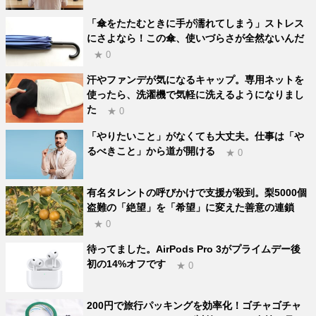
「傘をたたむときに手が濡れてしまう」ストレス
にさよなら！この傘、使いづらさが全然ないんだ
★ 0
汗やファンデが気になるキャップ。専用ネットを
使ったら、洗濯機で気軽に洗えるようになりまし
た
★ 0
「やりたいこと」がなくても大丈夫。仕事は「や
るべきこと」から道が開ける
★ 0
有名タレントの呼びかけで支援が殺到。梨5000個
盗難の「絶望」を「希望」に変えた善意の連鎖
★ 0
待ってました。AirPods Pro 3がプライムデー後
初の14%オフです
★ 0
200円で旅行パッキングを効率化！ゴチャゴチャ