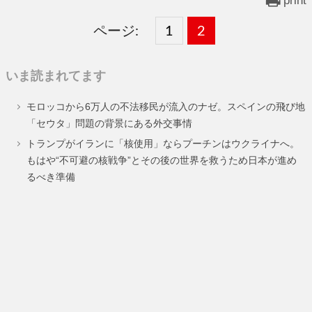
ページ:
固
1
固
2
,
定
定
いま読まれてます
ペ
ペ
モロッコから6万人の不法移民が流入のナゼ。スペインの飛び地
ー
ー
「セウタ」問題の背景にある外交事情
ジ
ジ
トランプがイランに「核使用」ならプーチンはウクライナへ。
もはや“不可避の核戦争”とその後の世界を救うため日本が進め
るべき準備