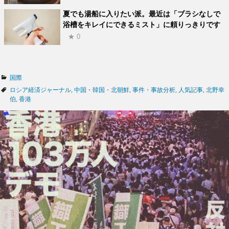
夏でも湯船に入りたい派。最近は「ブラシなしで
浴槽をキレイにできるミスト」に頼りっきりです
★ 0
カ
国際
テ
タ
ロシア経済ジャーナル
,
中国・韓国・北朝鮮
,
事件・事故分析
,
人気記事
,
北野幸
ゴ
グ
伯
,
香港
リ
ー