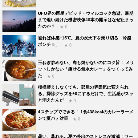
UFO界の巨星デビッド・ウィルコック急逝。最期
まで追い続けた機密映像46本の開示はなぜ止まっ
たのか？
★ 0
被れば体感−15℃。夏の炎天下を乗り切る「冷感
ポンチョ」
★ 0
玉ねぎ炒めない、肉も焼かないのにコク旨！ メリ
ットしかない「痩せる無水カレー」をつくってみ
た
★ 0
模様替えしなくても、部屋の雰囲気は変えられ
る。掃除グッズを±0にするだけで、生活感がスッ
と消えたんだ
★ 0
4ステップでできる！ 1食438kcalのカレーラーメ
ンで夏バテ対策
★ 0
暑い、蒸れる…夏の外出のストレスが激減！ワー