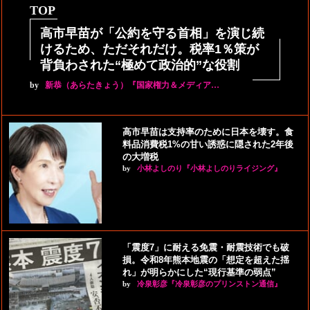
TOP
高市早苗が「公約を守る首相」を演じ続
けるため、ただそれだけ。税率1％策が
背負わされた“極めて政治的”な役割
by
新恭（あらたきょう）『国家権力＆メディア…
高市早苗は支持率のために日本を壊す。食
料品消費税1%の甘い誘惑に隠された2年後
の大増税
by
小林よしのり『小林よしのりライジング』
「震度7」に耐える免震・耐震技術でも破
損。令和8年熊本地震の「想定を超えた揺
れ」が明らかにした“現行基準の弱点”
by
冷泉彰彦『冷泉彰彦のプリンストン通信』