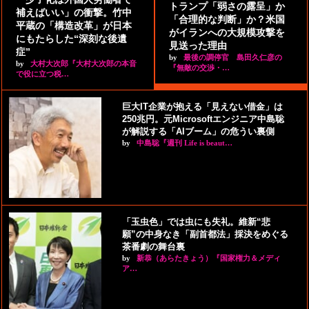
トランプ「弱さの露呈」か
補えばいい」の衝撃。竹中
「合理的な判断」か？米国
平蔵の「構造改革」が日本
がイランへの大規模攻撃を
にもたらした“深刻な後遺
見送った理由
症”
by
最後の調停官 島田久仁彦の
by
大村大次郎『大村大次郎の本音
『無敵の交渉・…
で役に立つ税…
巨大IT企業が抱える「見えない借金」は
250兆円。元Microsoftエンジニア中島聡
が解説する「AIブーム」の危うい裏側
by
中島聡『週刊 Life is beaut…
「玉虫色」では虫にも失礼。維新“悲
願”の中身なき「副首都法」採決をめぐる
茶番劇の舞台裏
by
新恭（あらたきょう）『国家権力＆メディ
ア…