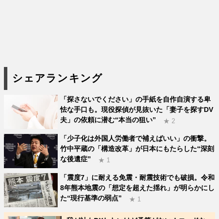
シェアランキング
「探さないでください」の手紙を自作自演する卑
怯な手口も。現役探偵が見抜いた「妻子を探すDV
夫」の依頼に潜む“本当の狙い”
★ 2
「少子化は外国人労働者で補えばいい」の衝撃。
竹中平蔵の「構造改革」が日本にもたらした“深刻
な後遺症”
★ 1
「震度7」に耐える免震・耐震技術でも破損。令和
8年熊本地震の「想定を超えた揺れ」が明らかにし
た“現行基準の弱点”
★ 1