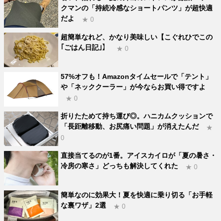
クマンの「持続冷感なショートパンツ」が超快適
だよ
★ 0
超簡単なれど、かなり美味しい【こぐれひでこの
｢ごはん日記｣】
★ 0
57%オフも！Amazonタイムセールで「テント」
や「ネッククーラー」が今ならお買い得ですよ
★ 0
折りたためて持ち運び◎。ハニカムクッションで
「長距離移動、お尻痛い問題」が消えたんだ
★
0
直接当てるのが1番。アイスカイロが「夏の暑さ・
冷房の寒さ」どっちも解決してくれた
★ 0
簡単なのに効果大！夏を快適に乗り切る「お手軽
な裏ワザ」2選
★ 0