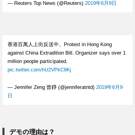
— Reuters Top News (@Reuters)
2019年6月9日
香港百萬人上街反送中。Protest in Hong Kong
against China Extradition Bill. Organizer says over 1
million people participated.
pic.twitter.com/hU2VPkC8Kj
— Jennifer Zeng 曾錚 (@jenniferatntd)
2019年6月9
日
デモの理由は？