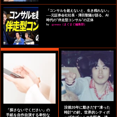
「コンサルを超えないと、生き残れない」
──元証券会社社長・澤田聖陽が語る、AI
時代の"伴走型コンサル"の正体
by
gyouza（まぐまぐ編集部）
没後20年に動きだす“凍った
「探さないでください」の
時計”の針。世界的シティポ
手紙を自作自演する卑怯な