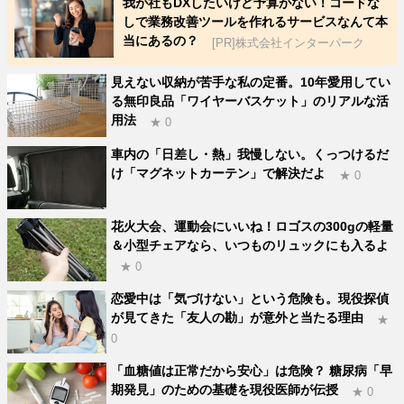
我が社もDXしたいけど予算がない！コードな
しで業務改善ツールを作れるサービスなんて本
当にあるの？
[PR]株式会社インターパーク
見えない収納が苦手な私の定番。10年愛用してい
る無印良品「ワイヤーバスケット」のリアルな活
用法
★ 0
車内の「日差し・熱」我慢しない。くっつけるだ
け「マグネットカーテン」で解決だよ
★ 0
花火大会、運動会にいいね！ロゴスの300gの軽量
＆小型チェアなら、いつものリュックにも入るよ
★ 0
恋愛中は「気づけない」という危険も。現役探偵
が見てきた「友人の勘」が意外と当たる理由
★
0
「血糖値は正常だから安心」は危険？ 糖尿病「早
期発見」のための基礎を現役医師が伝授
★ 0