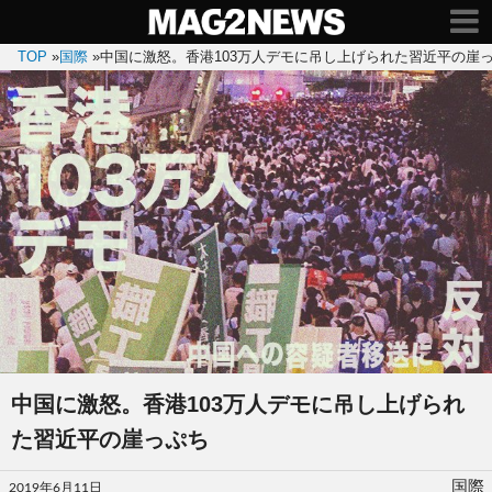
TOP
»
国際
»
中国に激怒。香港103万人デモに吊し上げられた習近平の崖
中国に激怒。香港103万人デモに吊し上げられ
た習近平の崖っぷち
投
国際
2019年6月11日