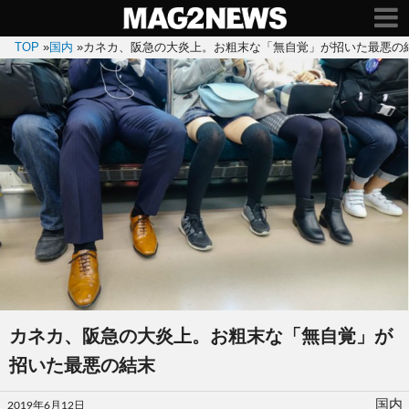
TOP
»
国内
»
カネカ、阪急の大炎上。お粗末な「無自覚」が招いた最悪の
カネカ、阪急の大炎上。お粗末な「無自覚」が
招いた最悪の結末
投
国内
2019年6月12日