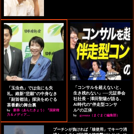
「コンサルを超えないと、
「玉虫色」では虫にも失
生き残れない」──元証券会
礼。維新“悲願”の中身なき
社社長・澤田聖陽が語る、
「副首都法」採決をめぐる
AI時代の"伴走型コンサ
茶番劇の舞台裏
ル"の正体
by
新恭（あらたきょう）『国家権
力＆メディア…
by
gyouza（まぐまぐ編集部）
プーチンが負ければ「核使用」でキーウ消