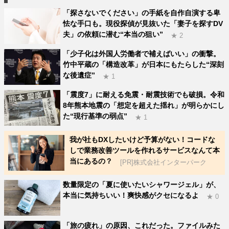
「探さないでください」の手紙を自作自演する卑
怯な手口も。現役探偵が見抜いた「妻子を探すDV
夫」の依頼に潜む“本当の狙い”
★ 2
「少子化は外国人労働者で補えばいい」の衝撃。
竹中平蔵の「構造改革」が日本にもたらした“深刻
な後遺症”
★ 1
「震度7」に耐える免震・耐震技術でも破損。令和
8年熊本地震の「想定を超えた揺れ」が明らかにし
た“現行基準の弱点”
★ 1
我が社もDXしたいけど予算がない！コードな
しで業務改善ツールを作れるサービスなんて本
当にあるの？
[PR]株式会社インターパーク
数量限定の「夏に使いたいシャワージェル」が、
本当に気持ちいい！爽快感がクセになるよ
★ 0
「旅の疲れ」の原因、これだった。ファイルみた