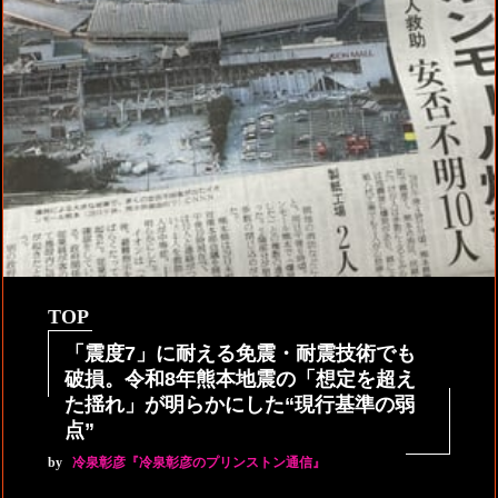
TOP
「震度7」に耐える免震・耐震技術でも
破損。令和8年熊本地震の「想定を超え
た揺れ」が明らかにした“現行基準の弱
点”
by
冷泉彰彦『冷泉彰彦のプリンストン通信』