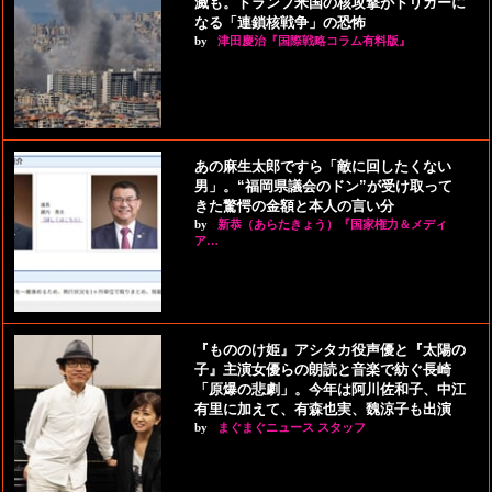
滅も。トランプ米国の核攻撃がトリガーに
なる「連鎖核戦争」の恐怖
by
津田慶治『国際戦略コラム有料版』
あの麻生太郎ですら「敵に回したくない
男」。“福岡県議会のドン”が受け取って
きた驚愕の金額と本人の言い分
by
新恭（あらたきょう）『国家権力＆メディ
ア…
『もののけ姫』アシタカ役声優と『太陽の
子』主演女優らの朗読と音楽で紡ぐ長崎
「原爆の悲劇」。今年は阿川佐和子、中江
有里に加えて、有森也実、魏涼子も出演
by
まぐまぐニュース スタッフ