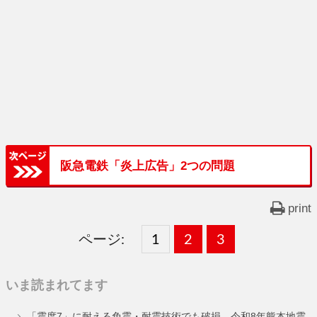
阪急電鉄「炎上広告」2つの問題
print
ページ:
固
1
固
2
,
固
3
,
定
定
定
いま読まれてます
ペ
ペ
ペ
「震度7」に耐える免震・耐震技術でも破損。令和8年熊本地震