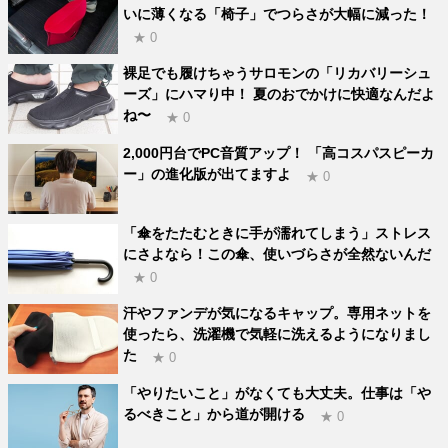
いに薄くなる「椅子」でつらさが大幅に減った！
★ 0
裸足でも履けちゃうサロモンの「リカバリーシュ
ーズ」にハマり中！ 夏のおでかけに快適なんだよ
ね〜
★ 0
2,000円台でPC音質アップ！ 「高コスパスピーカ
ー」の進化版が出てますよ
★ 0
「傘をたたむときに手が濡れてしまう」ストレス
にさよなら！この傘、使いづらさが全然ないんだ
★ 0
汗やファンデが気になるキャップ。専用ネットを
使ったら、洗濯機で気軽に洗えるようになりまし
た
★ 0
「やりたいこと」がなくても大丈夫。仕事は「や
るべきこと」から道が開ける
★ 0