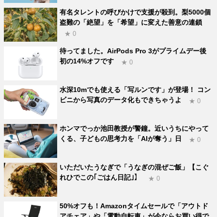
有名タレントの呼びかけで支援が殺到。梨5000個
盗難の「絶望」を「希望」に変えた善意の連鎖
★ 0
待ってました。AirPods Pro 3がプライムデー後
初の14%オフです
★ 0
水深10mでも使える「写ルンです」が登場！ コン
ビニから写真のデータ化もできちゃうよ
★ 0
ホンマでっか池田教授が警鐘。近いうちにやって
くる、子どもの思考力を「AIが奪う」日
★ 0
いただいたうなぎで「うなぎの混ぜご飯」【こぐ
れひでこの｢ごはん日記｣】
★ 0
50%オフも！Amazonタイムセールで「アウトド
アチェア」や「電動自転車」が今ならお買い得で