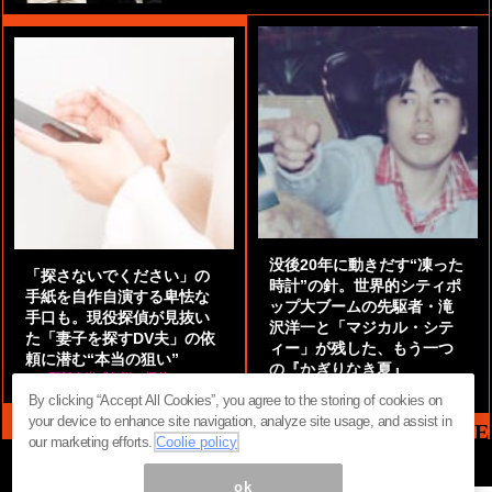
没後20年に動きだす“凍った
「探さないでください」の
時計”の針。世界的シティポ
手紙を自作自演する卑怯な
ップ大ブームの先駆者・滝
手口も。現役探偵が見抜い
沢洋一と「マジカル・シテ
た「妻子を探すDV夫」の依
ィー」が残した、もう一つ
頼に潜む“本当の狙い”
の『かぎりなき夏』
by
阿部泰尚『伝説の探偵』
by
都鳥 流星
By clicking “Accept All Cookies”, you agree to the storing of cookies on
your device to enhance site navigation, analyze site usage, and assist in
MAG2 NEWS HEADLINE
our marketing efforts.
Coolie policy
ok