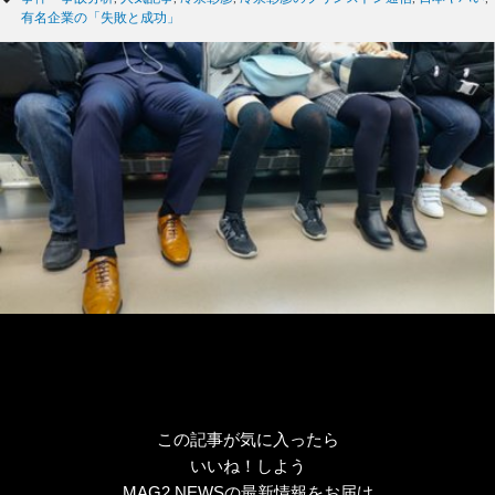
ゴ
グ
有名企業の「失敗と成功」
リ
ー
この記事が気に入ったら
いいね！しよう
MAG2 NEWSの最新情報をお届け