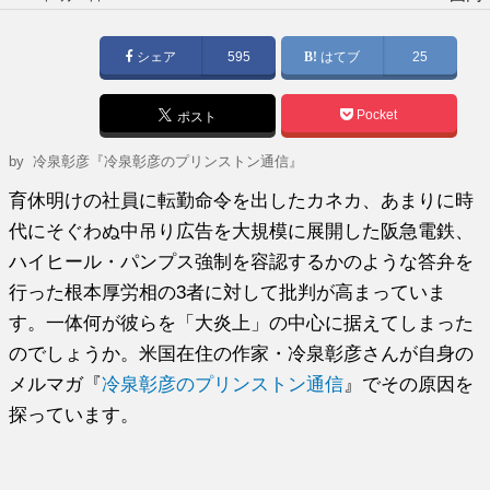
稿
日:
シェア
595
はてブ
25
Pocket
ポスト
by
冷泉彰彦『冷泉彰彦のプリンストン通信』
育休明けの社員に転勤命令を出したカネカ、あまりに時
代にそぐわぬ中吊り広告を大規模に展開した阪急電鉄、
ハイヒール・パンプス強制を容認するかのような答弁を
行った根本厚労相の3者に対して批判が高まっていま
す。一体何が彼らを「大炎上」の中心に据えてしまった
のでしょうか。米国在住の作家・冷泉彰彦さんが自身の
メルマガ『
冷泉彰彦のプリンストン通信
』でその原因を
探っています。