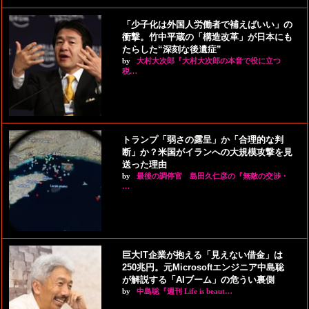
「少子化は外国人労働者で補えばいい」の
衝撃。竹中平蔵の「構造改革」が日本にも
たらした“深刻な後遺症”
by
大村大次郎『大村大次郎の本音で役に立つ
税…
トランプ「弱さの露呈」か「合理的な判
断」か？米国がイランへの大規模攻撃を見
送った理由
by
最後の調停官 島田久仁彦の『無敵の交渉・
…
巨大IT企業が抱える「見えない借金」は
250兆円。元Microsoftエンジニア中島聡
が解説する「AIブーム」の危うい裏側
by
中島聡『週刊 Life is beaut…