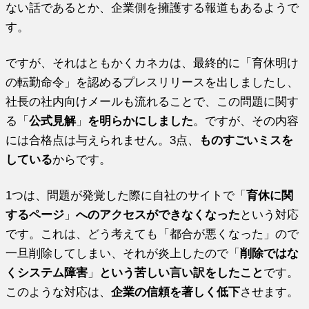
ない話であるとか、企業側を擁護する報道もあるようで
す。
ですが、それはともかくカネカは、最終的に「育休明け
の転勤命令」を認めるプレスリリースを出しましたし、
社長の社内向けメールも流れることで、この問題に関す
る「
公式見解
」
を明らかにしました
。ですが、その内容
には合格点は与えられません。3点、
ものすごいミスを
している
からです。
1つは、問題が発覚した際に自社のサイトで「
育休に関
するページ
」
へのアクセスができなくなった
という対応
です。これは、どう考えても「都合が悪くなった」ので
一旦削除してしまい、それが炎上したので「
削除ではな
くシステム障害
」
という苦しい言い訳をしたこと
です。
このような対応は、
企業の信頼を著しく低下
させます。