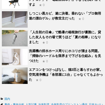
すよ
★ 0
しつこい黒カビ、遂に決着。垂れない「プロ御用
達の漂白ゲル」が救世主だった
★ 0
「人生初の日傘」で酷暑の箱根旅行が優雅に。貸
した友人もその場で買うほど「夏の相棒」になり
ました
★ 0
洗濯機の排水ホース周りにホコリが溜まる問題。
「掃除のハードルを限界まで下げる仕組み」を見
つけた
★ 0
エアコンをつけっぱなし、猫2匹と暮らすわが家。
空気清浄機は「各部屋に1台」じゃなくてもよかっ
た
★ 0
カ
国内
テ
タ
事件・事故分析
,
人気記事
,
冷泉彰彦
,
冷泉彰彦のプリンストン通信
,
日本ヤバい
,