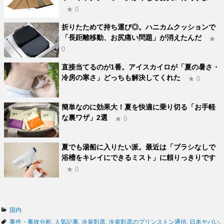
★ 0
折りたためて持ち運び◎。ハニカムクッションで
「長距離移動、お尻痛い問題」が消えたんだ
★
0
直接当てるのが1番。アイスカイロが「夏の暑さ・
冷房の寒さ」どっちも解決してくれた
★ 0
簡単なのに効果大！夏を快適に乗り切る「お手軽
な裏ワザ」2選
★ 0
夏でも湯船に入りたい派。最近は「ブラシなしで
浴槽をキレイにできるミスト」に頼りっきりです
★ 0
カ
国内
テ
タ
事件・事故分析
,
人気記事
,
冷泉彰彦
,
冷泉彰彦のプリンストン通信
,
日本ヤバい
,