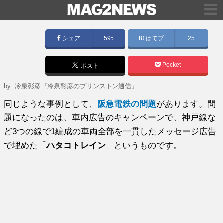
シェア
595
はてブ
25
Pocket
ポスト
by
冷泉彰彦『冷泉彰彦のプリンストン通信』
同じような事例として、
阪急電鉄の問題
があります。問
題になったのは、車内広告のキャンペーンで、神戸線な
ど3つの線で1編成の車両全部を一貫したメッセージ広告
で埋めた「
ハタコトレイン
」というものです。