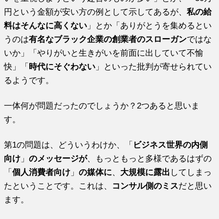
円という金額が安い方の例として示してあるが、
私の給
料はそんなに高くない
」とか「ありがとうを集めるとい
うのは
有名なブラック企業の創業者のスローガン
ではな
いか」「やりがいと生きがいを前面に出していて不愉
快」「
時代にそぐわない
」といった批判が寄せられてい
るようです。
一体何が問題だったのでしょうか？2つあると思いま
す。
第1の問題は、どういうわけか、「
ビジネス世界の内側
向け
」
のメッセージが
、もっともっと多様であるはずの
「
個人消費者向け
」
の媒体に
、
大規模に露出
してしまっ
たということです。これは、
コンサル側のミス
だと思い
ます。