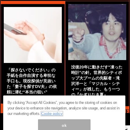
没後20年に動きだす“凍った
「探さないでください」の
時計”の針。世界的シティポ
手紙を自作自演する卑怯な
ップ大ブームの先駆者・滝
手口も。現役探偵が見抜い
沢洋一と「マジカル・シテ
た「妻子を探すDV夫」の依
ィー」が残した、もう一つ
頼に潜む“本当の狙い”
の『かぎりなき夏』
by
阿部泰尚『伝説の探偵』
by
都鳥 流星
By clicking “Accept All Cookies”, you agree to the storing of cookies on
your device to enhance site navigation, analyze site usage, and assist in
MAG2 NEWS HEADLINE
our marketing efforts.
Coolie policy
ok