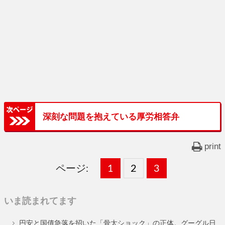
深刻な問題を抱えている厚労相答弁
print
ページ:
固
1
固
2
,
固
3
,
定
定
定
いま読まれてます
ペ
ペ
ペ
円安と国債急落を招いた「骨太ショック」の正体。グーグル日