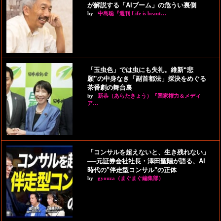
が解説する「AIブーム」の危うい裏側
by
中島聡『週刊 Life is beaut…
「玉虫色」では虫にも失礼。維新“悲
願”の中身なき「副首都法」採決をめぐる
茶番劇の舞台裏
by
新恭（あらたきょう）『国家権力＆メディ
ア…
「コンサルを超えないと、生き残れない」
──元証券会社社長・澤田聖陽が語る、AI
時代の"伴走型コンサル"の正体
by
gyouza（まぐまぐ編集部）