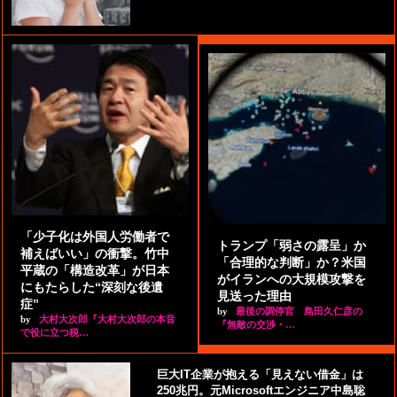
「少子化は外国人労働者で
トランプ「弱さの露呈」か
補えばいい」の衝撃。竹中
「合理的な判断」か？米国
平蔵の「構造改革」が日本
がイランへの大規模攻撃を
にもたらした“深刻な後遺
見送った理由
症”
by
最後の調停官 島田久仁彦の
by
大村大次郎『大村大次郎の本音
『無敵の交渉・…
で役に立つ税…
巨大IT企業が抱える「見えない借金」は
250兆円。元Microsoftエンジニア中島聡