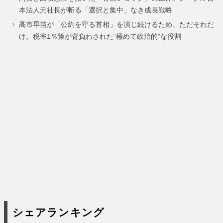
ー
ー
ー
本法人元社長が斬る「選択と集中」なき成長戦略
ジ
ジ
ジ
高市早苗が「公約を守る首相」を演じ続けるため、ただそれだ
け。税率1％策が背負わされた“極めて政治的”な役割
シェアランキング