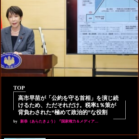
TOP
高市早苗が「公約を守る首相」を演じ続
けるため、ただそれだけ。税率1％策が
背負わされた“極めて政治的”な役割
by
新恭（あらたきょう）『国家権力＆メディア…