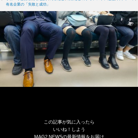
ゴ
グ
有名企業の「失敗と成功」
リ
ー
この記事が気に入ったら
いいね！しよう
MAG2 NEWSの最新情報をお届け