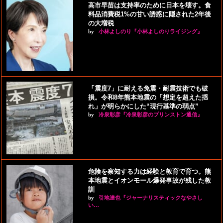
高市早苗は支持率のために日本を壊す。食
料品消費税1%の甘い誘惑に隠された2年後
の大増税
by
小林よしのり『小林よしのりライジング』
「震度7」に耐える免震・耐震技術でも破
損。令和8年熊本地震の「想定を超えた揺
れ」が明らかにした“現行基準の弱点”
by
冷泉彰彦『冷泉彰彦のプリンストン通信』
危険を察知する力は経験と教育で育つ。熊
本地震とイオンモール爆発事故が残した教
訓
by
引地達也『ジャーナリスティックなやさし
い…