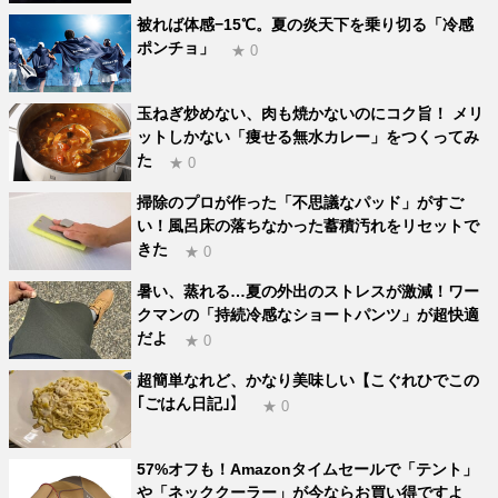
被れば体感−15℃。夏の炎天下を乗り切る「冷感
ポンチョ」
★ 0
玉ねぎ炒めない、肉も焼かないのにコク旨！ メリ
ットしかない「痩せる無水カレー」をつくってみ
た
★ 0
掃除のプロが作った「不思議なパッド」がすご
い！風呂床の落ちなかった蓄積汚れをリセットで
きた
★ 0
暑い、蒸れる…夏の外出のストレスが激減！ワー
クマンの「持続冷感なショートパンツ」が超快適
だよ
★ 0
超簡単なれど、かなり美味しい【こぐれひでこの
｢ごはん日記｣】
★ 0
57%オフも！Amazonタイムセールで「テント」
や「ネッククーラー」が今ならお買い得ですよ