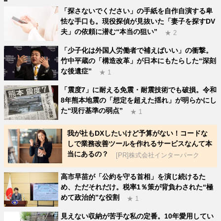
「探さないでください」の手紙を自作自演する卑
怯な手口も。現役探偵が見抜いた「妻子を探すDV
夫」の依頼に潜む“本当の狙い”
★ 2
「少子化は外国人労働者で補えばいい」の衝撃。
竹中平蔵の「構造改革」が日本にもたらした“深刻
な後遺症”
★ 1
「震度7」に耐える免震・耐震技術でも破損。令和
8年熊本地震の「想定を超えた揺れ」が明らかにし
た“現行基準の弱点”
★ 1
我が社もDXしたいけど予算がない！コードな
しで業務改善ツールを作れるサービスなんて本
当にあるの？
[PR]株式会社インターパーク
高市早苗が「公約を守る首相」を演じ続けるた
め、ただそれだけ。税率1％策が背負わされた“極
めて政治的”な役割
★ 1
見えない収納が苦手な私の定番。10年愛用してい