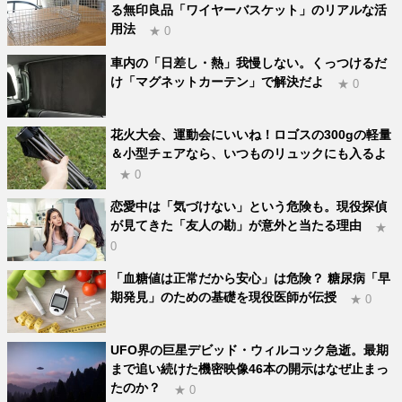
る無印良品「ワイヤーバスケット」のリアルな活
用法
★ 0
車内の「日差し・熱」我慢しない。くっつけるだ
け「マグネットカーテン」で解決だよ
★ 0
花火大会、運動会にいいね！ロゴスの300gの軽量
＆小型チェアなら、いつものリュックにも入るよ
★ 0
恋愛中は「気づけない」という危険も。現役探偵
が見てきた「友人の勘」が意外と当たる理由
★
0
「血糖値は正常だから安心」は危険？ 糖尿病「早
期発見」のための基礎を現役医師が伝授
★ 0
UFO界の巨星デビッド・ウィルコック急逝。最期
まで追い続けた機密映像46本の開示はなぜ止まっ
たのか？
★ 0