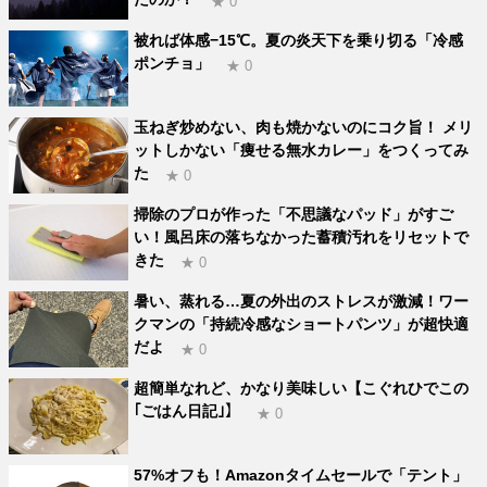
★ 0
被れば体感−15℃。夏の炎天下を乗り切る「冷感
ポンチョ」
★ 0
玉ねぎ炒めない、肉も焼かないのにコク旨！ メリ
ットしかない「痩せる無水カレー」をつくってみ
た
★ 0
掃除のプロが作った「不思議なパッド」がすご
い！風呂床の落ちなかった蓄積汚れをリセットで
きた
★ 0
暑い、蒸れる…夏の外出のストレスが激減！ワー
クマンの「持続冷感なショートパンツ」が超快適
だよ
★ 0
超簡単なれど、かなり美味しい【こぐれひでこの
｢ごはん日記｣】
★ 0
57%オフも！Amazonタイムセールで「テント」