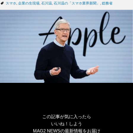
テ
タ
スマホ
,
企業の生現場
,
石川温
,
石川温の「スマホ業界新聞」
,
総務省
ゴ
グ
リ
ー
この記事が気に入ったら
いいね！しよう
MAG2 NEWSの最新情報をお届け