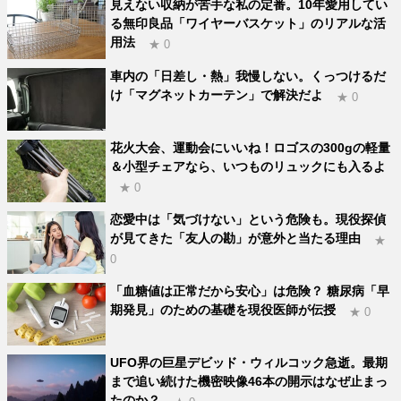
見えない収納が苦手な私の定番。10年愛用してい
る無印良品「ワイヤーバスケット」のリアルな活
用法
★ 0
車内の「日差し・熱」我慢しない。くっつけるだ
け「マグネットカーテン」で解決だよ
★ 0
花火大会、運動会にいいね！ロゴスの300gの軽量
＆小型チェアなら、いつものリュックにも入るよ
★ 0
恋愛中は「気づけない」という危険も。現役探偵
が見てきた「友人の勘」が意外と当たる理由
★
0
「血糖値は正常だから安心」は危険？ 糖尿病「早
期発見」のための基礎を現役医師が伝授
★ 0
UFO界の巨星デビッド・ウィルコック急逝。最期
まで追い続けた機密映像46本の開示はなぜ止まっ
たのか？