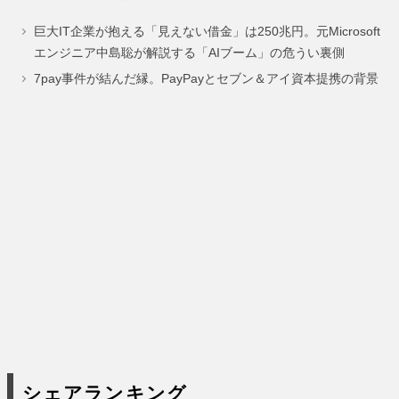
ペ
ペ
巨大IT企業が抱える「見えない借金」は250兆円。元Microsoft
ー
ー
エンジニア中島聡が解説する「AIブーム」の危うい裏側
ジ
ジ
7pay事件が結んだ縁。PayPayとセブン＆アイ資本提携の背景
シェアランキング