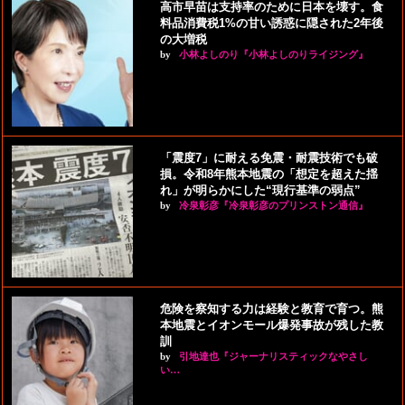
高市早苗は支持率のために日本を壊す。食
料品消費税1%の甘い誘惑に隠された2年後
の大増税
by
小林よしのり『小林よしのりライジング』
「震度7」に耐える免震・耐震技術でも破
損。令和8年熊本地震の「想定を超えた揺
れ」が明らかにした“現行基準の弱点”
by
冷泉彰彦『冷泉彰彦のプリンストン通信』
危険を察知する力は経験と教育で育つ。熊
本地震とイオンモール爆発事故が残した教
訓
by
引地達也『ジャーナリスティックなやさし
い…