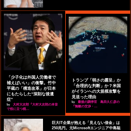
「少子化は外国人労働者で
トランプ「弱さの露呈」か
補えばいい」の衝撃。竹中
「合理的な判断」か？米国
平蔵の「構造改革」が日本
がイランへの大規模攻撃を
にもたらした“深刻な後遺
見送った理由
症”
by
最後の調停官 島田久仁彦の
by
大村大次郎『大村大次郎の本音
『無敵の交渉・…
で役に立つ税…
巨大IT企業が抱える「見えない借金」は
250兆円。元Microsoftエンジニア中島聡