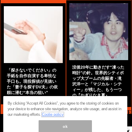
没後20年に動きだす“凍った
「探さないでください」の
時計”の針。世界的シティポ
手紙を自作自演する卑怯な
ップ大ブームの先駆者・滝
手口も。現役探偵が見抜い
沢洋一と「マジカル・シテ
た「妻子を探すDV夫」の依
ィー」が残した、もう一つ
頼に潜む“本当の狙い”
の『かぎりなき夏』
by
阿部泰尚『伝説の探偵』
by
都鳥 流星
By clicking “Accept All Cookies”, you agree to the storing of cookies on
your device to enhance site navigation, analyze site usage, and assist in
MAG2 NEWS HEADLINE
our marketing efforts.
Coolie policy
ok
×