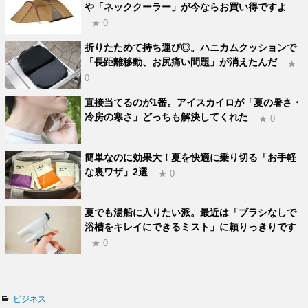
や「ネッククーラー」が今ならお買い得ですよ
★ 0
折りたためて持ち運び◎。ハニカムクッションで
「長距離移動、お尻痛い問題」が消えたんだ
★
0
直接当てるのが1番。アイスカイロが「夏の暑さ・
冷房の寒さ」どっちも解決してくれた
★ 0
簡単なのに効果大！夏を快適に乗り切る「お手軽
な裏ワザ」2選
★ 0
夏でも湯船に入りたい派。最近は「ブラシなしで
浴槽をキレイにできるミスト」に頼りっきりです
★ 0
カ
ビジネス