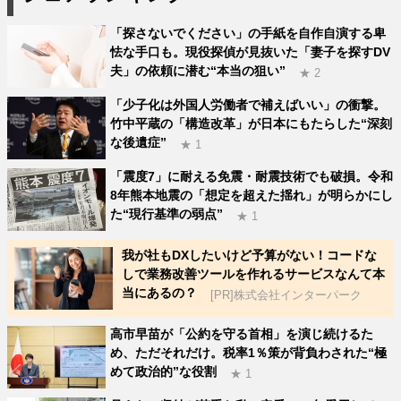
「探さないでください」の手紙を自作自演する卑
怯な手口も。現役探偵が見抜いた「妻子を探すDV
夫」の依頼に潜む“本当の狙い”
★ 2
「少子化は外国人労働者で補えばいい」の衝撃。
竹中平蔵の「構造改革」が日本にもたらした“深刻
な後遺症”
★ 1
「震度7」に耐える免震・耐震技術でも破損。令和
8年熊本地震の「想定を超えた揺れ」が明らかにし
た“現行基準の弱点”
★ 1
我が社もDXしたいけど予算がない！コードな
しで業務改善ツールを作れるサービスなんて本
当にあるの？
[PR]株式会社インターパーク
高市早苗が「公約を守る首相」を演じ続けるた
め、ただそれだけ。税率1％策が背負わされた“極
めて政治的”な役割
★ 1