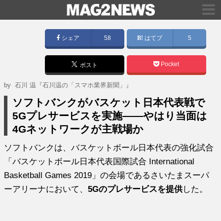
シェア
58
はてブ
5
Pocket
ポスト
by
石川 温『石川温の「スマホ業界新聞」』
ソフトバンクがバスケット日本代表戦で
5Gプレサービスを実施――やはり当面は
4Gネットワークが主戦場か
ソフトバンクは、バスケットボール日本代表の強化試合
「バスケットボール日本代表国際試合 International
Basketball Games 2019」の会場であるさいたまスーパ
ーアリーナにおいて、
5Gのプレサービスを提供
した。