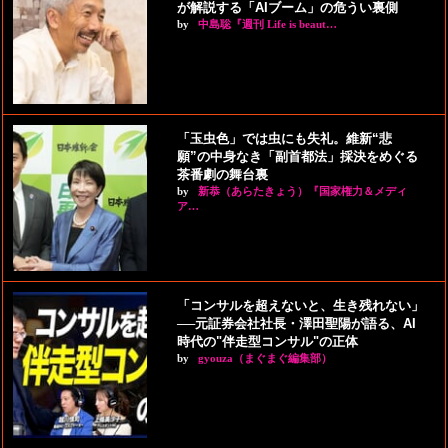
が解説する「AIブーム」の危うい裏側
by
中島聡『週刊 Life is beaut…
「玉虫色」では虫にも失礼。維新“悲
願”の中身なき「副首都法」採決をめぐる
茶番劇の舞台裏
by
新恭（あらたきょう）『国家権力＆メディ
ア…
「コンサルを超えないと、生き残れない」
──元証券会社社長・澤田聖陽が語る、AI
時代の"伴走型コンサル"の正体
by
gyouza（まぐまぐ編集部）