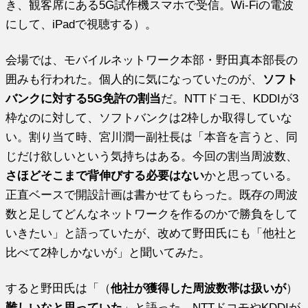
き、観客席にある5G試作機スマホで受信。Wi-Fiの電波
にして、iPadで視聴する）。
会場では、モバイルネットワーク本部・野田真本部長の
囲みも行われた。個人的に気になっていたのが、
ソフト
バンクに対する5G免許の割当
だ。NTTドコモ、KDDIが3
枠なのに対して、ソフトバンクは2枠しか取得していな
い。割り当て時、宮川潤一副社長は「本音を言うと、同
じだけ欲しいという気持ちはある。今回の割当周波数、
さほどそこまで背伸びする必要はない
かと思っている。
正直ベースで開設計画は書かせてもらった。既存の周波
数と足してどんなネットワークを作るのかで勝負をして
いきたい」と語っていたが、改めて野田氏にも「他社と
比べて2枠しかないが」と聞いてみた。
すると野田氏は「（
他社が獲得した周波数帯は扱いが
）
難しいなと思っていた
」と語った。NTTドコモやKDDIが