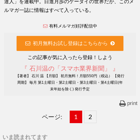
達人」を連載中。日進月歩のケータイの世界だが、このメ
ルマガ一誌に情報はすべて入っている。
有料メルマガ好評配信中
初月無料お試し登録はこちらから
この記事が気に入ったら登録！しよう
『 石川温の「スマホ業界新聞」 』
【著者】 石川 温 【月額】 初月無料！月額550円（税込） 【発行
周期】 毎月 第1土曜日・第2土曜日・第3土曜日・第4土曜日(年
末年始を除く) 発行予定
print
ページ:
固
1
固
2
,
定
定
いま読まれてます