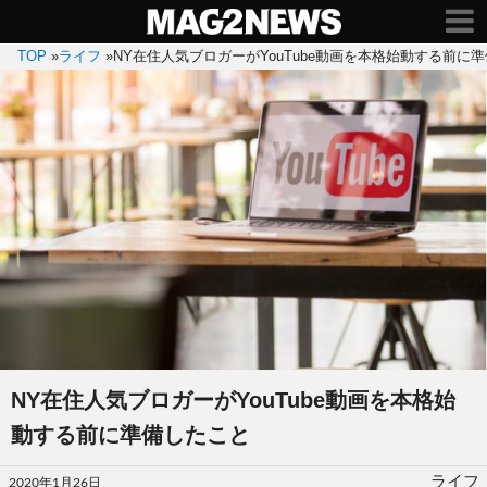
TOP
»
ライフ
»
NY在住人気ブロガーがYouTube動画を本格始動する前に
NY在住人気ブロガーがYouTube動画を本格始
動する前に準備したこと
投
ライフ
2020年1月26日