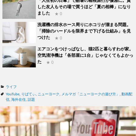
「人生初の日傘」で酷暑の箱根旅行が優雅に。貸
した友人もその場で買うほど「夏の相棒」になり
ました
★ 0
洗濯機の排水ホース周りにホコリが溜まる問題。
「掃除のハードルを限界まで下げる仕組み」を見
つけた
★ 0
エアコンをつけっぱなし、猫2匹と暮らすわが家。
空気清浄機は「各部屋に1台」じゃなくてもよかっ
た
★ 0
カ
ライフ
テ
タ
YouTube
,
りばてぃ
,
ニューヨーク
,
メルマガ「ニューヨークの遊び方」
,
動画配
ゴ
グ
信
,
海外在住
,
話題
リ
ー