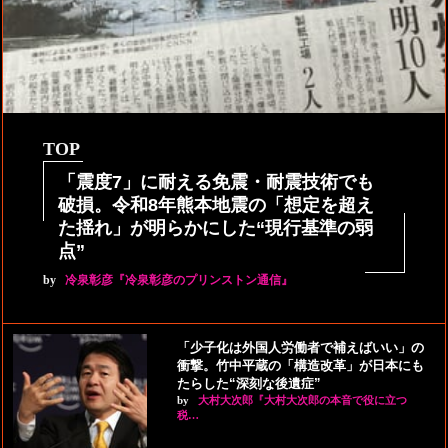
TOP
「震度7」に耐える免震・耐震技術でも
破損。令和8年熊本地震の「想定を超え
た揺れ」が明らかにした“現行基準の弱
点”
by
冷泉彰彦『冷泉彰彦のプリンストン通信』
「少子化は外国人労働者で補えばいい」の
衝撃。竹中平蔵の「構造改革」が日本にも
たらした“深刻な後遺症”
by
大村大次郎『大村大次郎の本音で役に立つ
税…