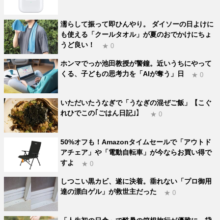
濡らして振って即ひんやり。 ダイソーの日よけに
も使える「クールタオル」が夏のおでかけにちょ
うど良い！
★ 0
ホンマでっか池田教授が警鐘。近いうちにやって
くる、子どもの思考力を「AIが奪う」日
★ 0
いただいたうなぎで「うなぎの混ぜご飯」【こぐ
れひでこの｢ごはん日記｣】
★ 0
50%オフも！Amazonタイムセールで「アウトド
アチェア」や「電動自転車」が今ならお買い得で
すよ
★ 0
しつこい黒カビ、遂に決着。垂れない「プロ御用
達の漂白ゲル」が救世主だった
★ 0