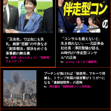
「コンサルを超えないと、
「玉虫色」では虫にも失
生き残れない」──元証券会
礼。維新“悲願”の中身なき
社社長・澤田聖陽が語る、
「副首都法」採決をめぐる
AI時代の"伴走型コンサ
茶番劇の舞台裏
ル"の正体
by
新恭（あらたきょう）『国家権
力＆メディア…
by
gyouza（まぐまぐ編集部）
プーチンが負ければ「核使用」でキーウ消
滅も。トランプ米国の核攻撃がトリガーに
なる「連鎖核戦争」の恐怖
by
津田慶治『国際戦略コラム有料版』