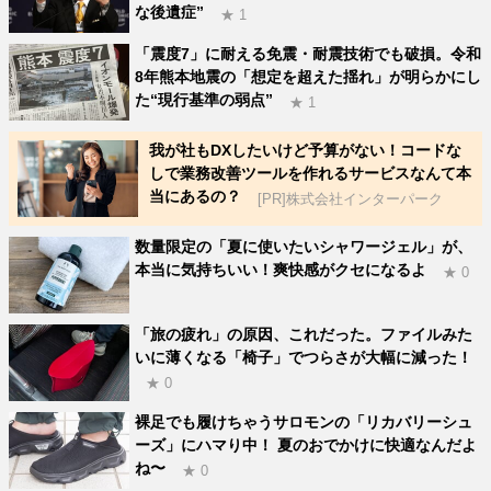
な後遺症”
★ 1
「震度7」に耐える免震・耐震技術でも破損。令和
8年熊本地震の「想定を超えた揺れ」が明らかにし
た“現行基準の弱点”
★ 1
我が社もDXしたいけど予算がない！コードな
しで業務改善ツールを作れるサービスなんて本
当にあるの？
[PR]株式会社インターパーク
数量限定の「夏に使いたいシャワージェル」が、
本当に気持ちいい！爽快感がクセになるよ
★ 0
「旅の疲れ」の原因、これだった。ファイルみた
いに薄くなる「椅子」でつらさが大幅に減った！
★ 0
裸足でも履けちゃうサロモンの「リカバリーシュ
ーズ」にハマり中！ 夏のおでかけに快適なんだよ
ね〜
★ 0