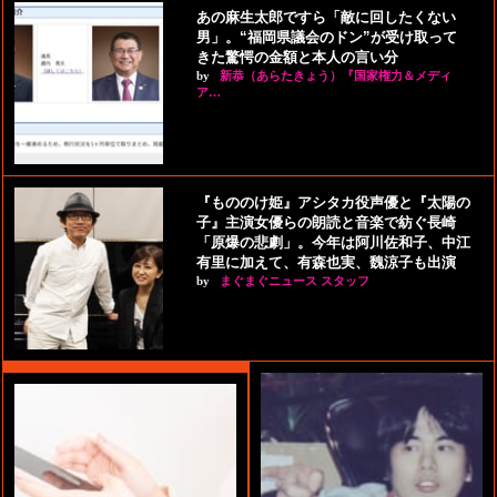
あの麻生太郎ですら「敵に回したくない
男」。“福岡県議会のドン”が受け取って
きた驚愕の金額と本人の言い分
by
新恭（あらたきょう）『国家権力＆メディ
ア…
『もののけ姫』アシタカ役声優と『太陽の
子』主演女優らの朗読と音楽で紡ぐ長崎
「原爆の悲劇」。今年は阿川佐和子、中江
有里に加えて、有森也実、魏涼子も出演
by
まぐまぐニュース スタッフ