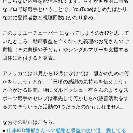
たまらない内容を配信されてます。さすが世界的に有名
なプロ野球選手ということで、YouTubeはじめたばかり
なのに登録者数と視聴回数はかなり多め。
このままユーチューバー になってしまうのか!?と思って
いたところ、動画収益を亡くなった義理のお兄さんのご
家族（その奥様や子ども）やシングルマザーを支援する
団体に寄付すると発表。
アメリカでは11月から12月にかけては「誰かのために何
かをしよう」とか、「日頃の感謝の気持ちを伝えよう」
と心がける期間。特にダルビッシュ・有さんのようなス
ポーツ選手やセレブは率先して何かしらの慈善活動をす
るのでそういった活動の1つだったのかもしれません。
なおその動画はこちら。
●
山本KID徳郁さんへの感謝と収益の使い道 愛してる