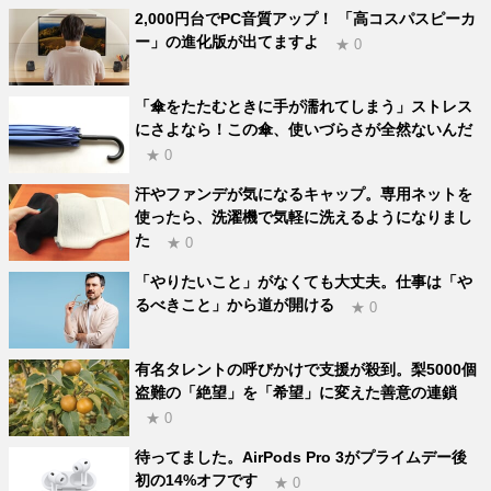
2,000円台でPC音質アップ！ 「高コスパスピーカ
ー」の進化版が出てますよ
★ 0
「傘をたたむときに手が濡れてしまう」ストレス
にさよなら！この傘、使いづらさが全然ないんだ
★ 0
汗やファンデが気になるキャップ。専用ネットを
使ったら、洗濯機で気軽に洗えるようになりまし
た
★ 0
「やりたいこと」がなくても大丈夫。仕事は「や
るべきこと」から道が開ける
★ 0
有名タレントの呼びかけで支援が殺到。梨5000個
盗難の「絶望」を「希望」に変えた善意の連鎖
★ 0
待ってました。AirPods Pro 3がプライムデー後
初の14%オフです
★ 0