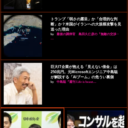
トランプ「弱さの露呈」か「合理的な判
断」か？米国がイランへの大規模攻撃を見
送った理由
by
最後の調停官 島田久仁彦の『無敵の交渉・
…
巨大IT企業が抱える「見えない借金」は
250兆円。元Microsoftエンジニア中島聡
が解説する「AIブーム」の危うい裏側
by
中島聡『週刊 Life is beaut…