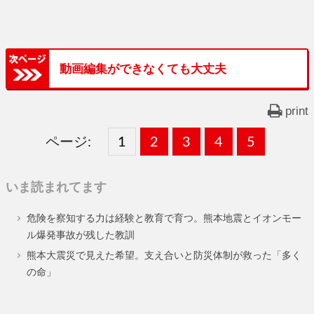
動画編集ができなくても大丈夫
print
ページ:
固
1
固
2
,
固
3
,
固
4
,
固
5
,
定
定
定
定
定
いま読まれてます
ペ
ペ
ペ
ペ
ペ
危険を察知する力は経験と教育で育つ。熊本地震とイオンモー
ー
ー
ー
ー
ー
ル爆発事故が残した教訓
ジ
ジ
ジ
ジ
ジ
熊本大震災で見えた希望。支え合いと防災体制が救った「多く
の命」