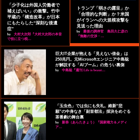
「少子化は外国人労働者で
トランプ「弱さの露呈」か
補えばいい」の衝撃。竹中
「合理的な判断」か？米国
平蔵の「構造改革」が日本
がイランへの大規模攻撃を
にもたらした“深刻な後遺
見送った理由
症”
by
最後の調停官 島田久仁彦の
by
大村大次郎『大村大次郎の本音
『無敵の交渉・…
で役に立つ税…
巨大IT企業が抱える「見えない借金」は
250兆円。元Microsoftエンジニア中島聡
が解説する「AIブーム」の危うい裏側
by
中島聡『週刊 Life is beaut…
「玉虫色」では虫にも失礼。維新“悲
願”の中身なき「副首都法」採決をめぐる
茶番劇の舞台裏
by
新恭（あらたきょう）『国家権力＆メディ
ア…