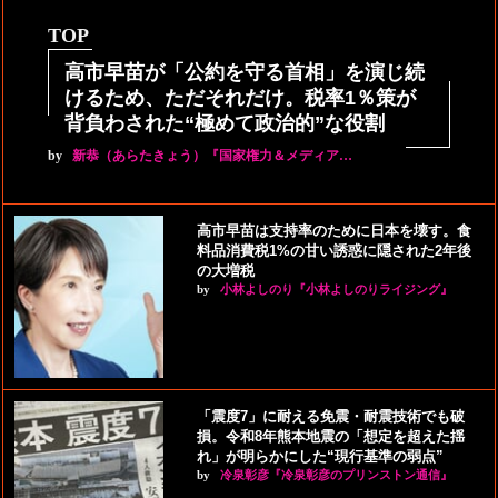
TOP
高市早苗が「公約を守る首相」を演じ続
けるため、ただそれだけ。税率1％策が
背負わされた“極めて政治的”な役割
by
新恭（あらたきょう）『国家権力＆メディア…
高市早苗は支持率のために日本を壊す。食
料品消費税1%の甘い誘惑に隠された2年後
の大増税
by
小林よしのり『小林よしのりライジング』
「震度7」に耐える免震・耐震技術でも破
損。令和8年熊本地震の「想定を超えた揺
れ」が明らかにした“現行基準の弱点”
by
冷泉彰彦『冷泉彰彦のプリンストン通信』