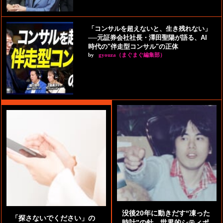
「コンサルを超えないと、生き残れない」
──元証券会社社長・澤田聖陽が語る、AI
時代の"伴走型コンサル"の正体
by
gyouza（まぐまぐ編集部）
没後20年に動きだす“凍った
「探さないでください」の
時計”の針。世界的シティポ