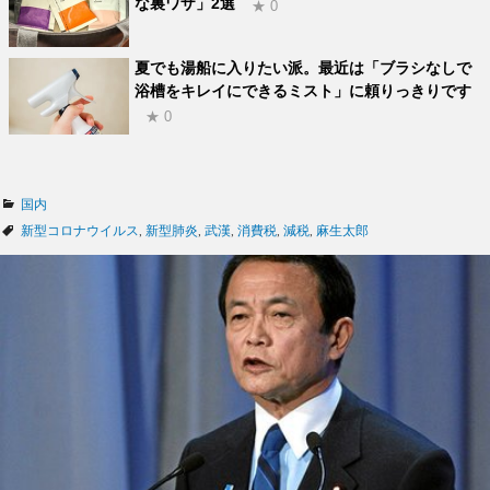
な裏ワザ」2選
★ 0
夏でも湯船に入りたい派。最近は「ブラシなしで
浴槽をキレイにできるミスト」に頼りっきりです
★ 0
カ
国内
テ
タ
新型コロナウイルス
,
新型肺炎
,
武漢
,
消費税
,
減税
,
麻生太郎
ゴ
グ
リ
ー