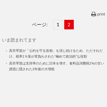
print
ページ:
固
1
固
2
,
定
定
いま読まれてます
ペ
ペ
高市早苗が「公約を守る首相」を演じ続けるため、ただそれだ
ー
ー
け。税率1％策が背負わされた“極めて政治的”な役割
ジ
ジ
高市早苗は支持率のために日本を壊す。食料品消費税1%の甘い
誘惑に隠された2年後の大増税