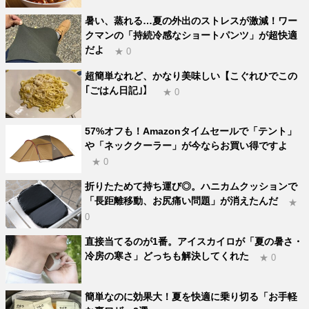
暑い、蒸れる…夏の外出のストレスが激減！ワー
クマンの「持続冷感なショートパンツ」が超快適
だよ
★ 0
超簡単なれど、かなり美味しい【こぐれひでこの
｢ごはん日記｣】
★ 0
57%オフも！Amazonタイムセールで「テント」
や「ネッククーラー」が今ならお買い得ですよ
★ 0
折りたためて持ち運び◎。ハニカムクッションで
「長距離移動、お尻痛い問題」が消えたんだ
★
0
直接当てるのが1番。アイスカイロが「夏の暑さ・
冷房の寒さ」どっちも解決してくれた
★ 0
簡単なのに効果大！夏を快適に乗り切る「お手軽