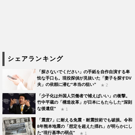
シェアランキング
「探さないでください」の手紙を自作自演する卑
怯な手口も。現役探偵が見抜いた「妻子を探すDV
夫」の依頼に潜む“本当の狙い”
★ 2
「少子化は外国人労働者で補えばいい」の衝撃。
竹中平蔵の「構造改革」が日本にもたらした“深刻
な後遺症”
★ 1
「震度7」に耐える免震・耐震技術でも破損。令和
8年熊本地震の「想定を超えた揺れ」が明らかにし
た“現行基準の弱点”
★ 1