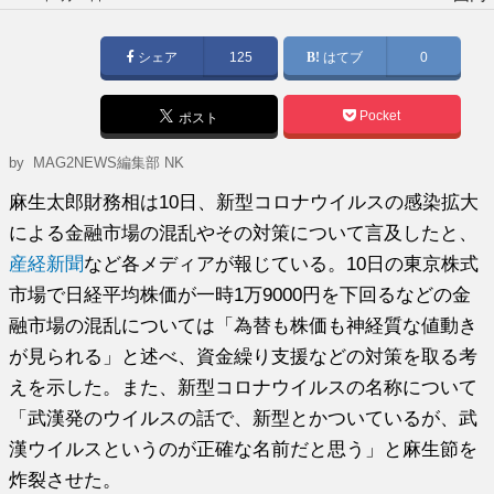
稿
日:
シェア
125
はてブ
0
Pocket
ポスト
by MAG2NEWS編集部 NK
麻生太郎財務相は10日、新型コロナウイルスの感染拡大
による金融市場の混乱やその対策について言及したと、
産経新聞
など各メディアが報じている。10日の東京株式
市場で日経平均株価が一時1万9000円を下回るなどの金
融市場の混乱については「為替も株価も神経質な値動き
が見られる」と述べ、資金繰り支援などの対策を取る考
えを示した。また、新型コロナウイルスの名称について
「武漢発のウイルスの話で、新型とかついているが、武
漢ウイルスというのが正確な名前だと思う」と麻生節を
炸裂させた。