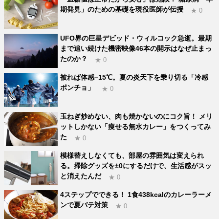
期発見」のための基礎を現役医師が伝授
★ 0
UFO界の巨星デビッド・ウィルコック急逝。最期
まで追い続けた機密映像46本の開示はなぜ止まっ
たのか？
★ 0
被れば体感−15℃。夏の炎天下を乗り切る「冷感
ポンチョ」
★ 0
玉ねぎ炒めない、肉も焼かないのにコク旨！ メリ
ットしかない「痩せる無水カレー」をつくってみ
た
★ 0
模様替えしなくても、部屋の雰囲気は変えられ
る。掃除グッズを±0にするだけで、生活感がスッ
と消えたんだ
★ 0
4ステップでできる！ 1食438kcalのカレーラーメ
ンで夏バテ対策
★ 0