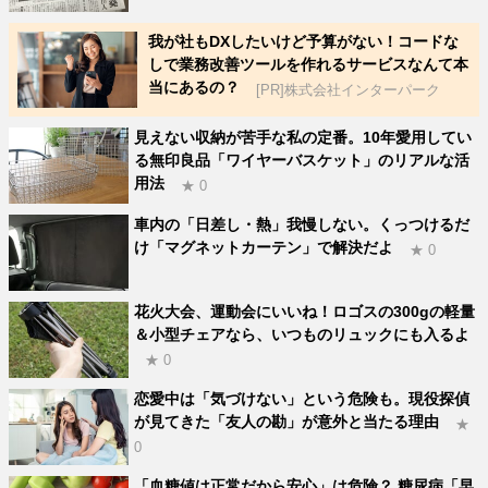
我が社もDXしたいけど予算がない！コードな
しで業務改善ツールを作れるサービスなんて本
当にあるの？
[PR]株式会社インターパーク
見えない収納が苦手な私の定番。10年愛用してい
る無印良品「ワイヤーバスケット」のリアルな活
用法
★ 0
車内の「日差し・熱」我慢しない。くっつけるだ
け「マグネットカーテン」で解決だよ
★ 0
花火大会、運動会にいいね！ロゴスの300gの軽量
＆小型チェアなら、いつものリュックにも入るよ
★ 0
恋愛中は「気づけない」という危険も。現役探偵
が見てきた「友人の勘」が意外と当たる理由
★
0
「血糖値は正常だから安心」は危険？ 糖尿病「早