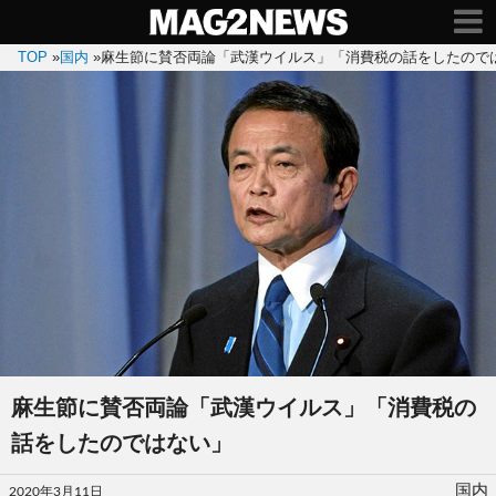
TOP
»
国内
»
麻生節に賛否両論「武漢ウイルス」「消費税の話をしたので
麻生節に賛否両論「武漢ウイルス」「消費税の
話をしたのではない」
投
国内
2020年3月11日