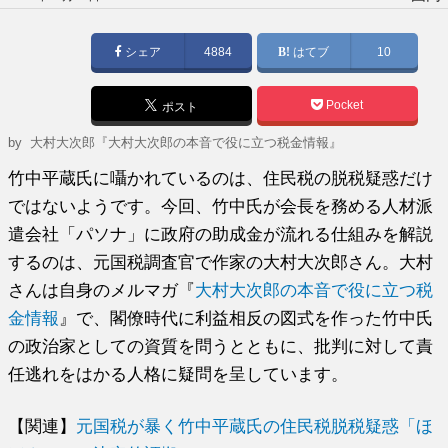
稿
日:
シェア
4884
はてブ
10
Pocket
ポスト
by
大村大次郎『大村大次郎の本音で役に立つ税金情報』
竹中平蔵氏に囁かれているのは、住民税の脱税疑惑だけ
ではないようです。今回、竹中氏が会長を務める人材派
遣会社「パソナ」に政府の助成金が流れる仕組みを解説
するのは、元国税調査官で作家の大村大次郎さん。大村
さんは自身のメルマガ『
大村大次郎の本音で役に立つ税
金情報
』で、閣僚時代に利益相反の図式を作った竹中氏
の政治家としての資質を問うとともに、批判に対して責
任逃れをはかる人格に疑問を呈しています。
【関連】
元国税が暴く竹中平蔵氏の住民税脱税疑惑「ほ