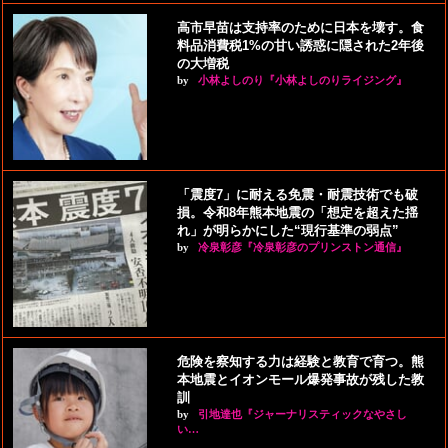
高市早苗は支持率のために日本を壊す。食
料品消費税1%の甘い誘惑に隠された2年後
の大増税
by
小林よしのり『小林よしのりライジング』
「震度7」に耐える免震・耐震技術でも破
損。令和8年熊本地震の「想定を超えた揺
れ」が明らかにした“現行基準の弱点”
by
冷泉彰彦『冷泉彰彦のプリンストン通信』
危険を察知する力は経験と教育で育つ。熊
本地震とイオンモール爆発事故が残した教
訓
by
引地達也『ジャーナリスティックなやさし
い…