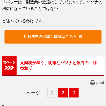
「パソナは、製造業の派遣はしていないので、パソナの
利益になっていることではない」
と述べているわけです。
初月無料のお試し購読はこちら
元国税が暴く、明確なパソナと政府の「利
益相反」
print
ページ:
固
1
固
2
,
固
3
,
定
定
定