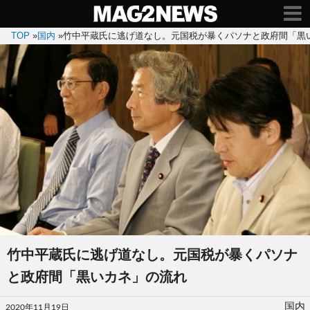
TOP
»
国内
»
竹中平蔵氏に逃げ道なし。元国税が暴くパソナと政府間「黒
竹中平蔵氏に逃げ道なし。元国税が暴くパソナ
と政府間「黒いカネ」の流れ
投
国内
2020年11月19日