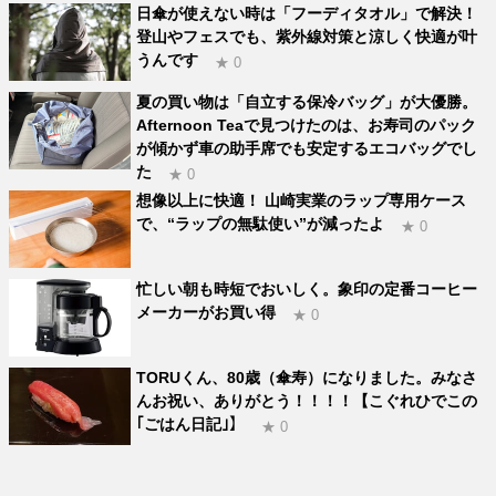
日傘が使えない時は「フーディタオル」で解決！
登山やフェスでも、紫外線対策と涼しく快適が叶
うんです
★ 0
夏の買い物は「自立する保冷バッグ」が大優勝。
Afternoon Teaで見つけたのは、お寿司のパック
が傾かず車の助手席でも安定するエコバッグでし
た
★ 0
想像以上に快適！ 山崎実業のラップ専用ケース
で、“ラップの無駄使い”が減ったよ
★ 0
忙しい朝も時短でおいしく。象印の定番コーヒー
メーカーがお買い得
★ 0
TORUくん、80歳（傘寿）になりました。みなさ
んお祝い、ありがとう！！！！【こぐれひでこの
｢ごはん日記｣】
★ 0