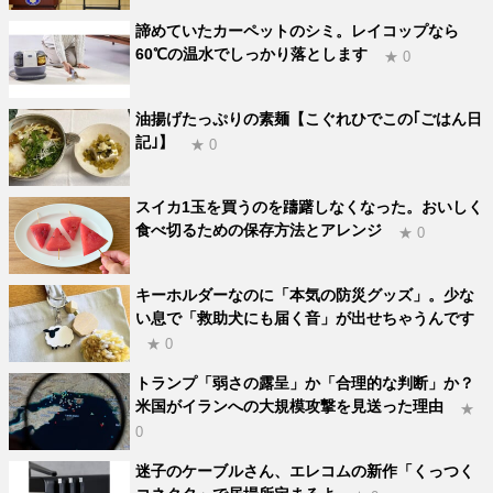
諦めていたカーペットのシミ。レイコップなら
60℃の温水でしっかり落とします
★ 0
油揚げたっぷりの素麺【こぐれひでこの｢ごはん日
記｣】
★ 0
スイカ1玉を買うのを躊躇しなくなった。おいしく
食べ切るための保存方法とアレンジ
★ 0
キーホルダーなのに「本気の防災グッズ」。少な
い息で「救助犬にも届く音」が出せちゃうんです
★ 0
トランプ「弱さの露呈」か「合理的な判断」か？
米国がイランへの大規模攻撃を見送った理由
★
0
迷子のケーブルさん、エレコムの新作「くっつく