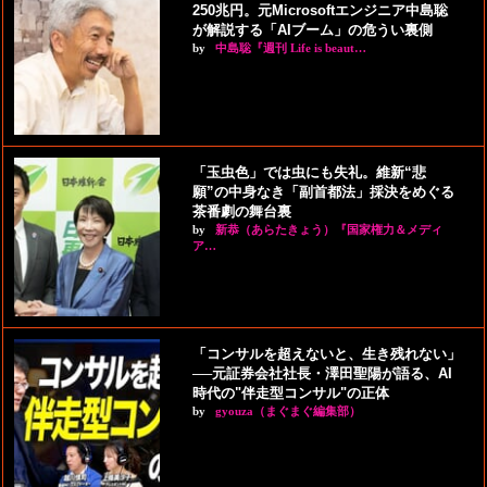
250兆円。元Microsoftエンジニア中島聡
が解説する「AIブーム」の危うい裏側
by
中島聡『週刊 Life is beaut…
「玉虫色」では虫にも失礼。維新“悲
願”の中身なき「副首都法」採決をめぐる
茶番劇の舞台裏
by
新恭（あらたきょう）『国家権力＆メディ
ア…
「コンサルを超えないと、生き残れない」
──元証券会社社長・澤田聖陽が語る、AI
時代の"伴走型コンサル"の正体
by
gyouza（まぐまぐ編集部）