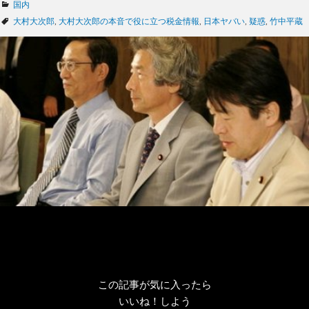
カ
国内
テ
タ
大村大次郎
,
大村大次郎の本音で役に立つ税金情報
,
日本ヤバい
,
疑惑
,
竹中平蔵
ゴ
グ
リ
ー
この記事が気に入ったら
いいね！しよう