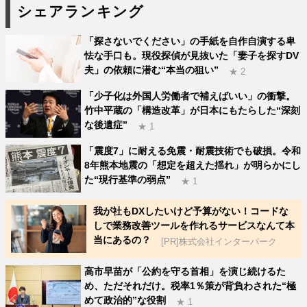
シェアランキング
ペ
ペ
ペ
「探さないでください」の手紙を自作自演する卑
ー
ー
ー
怯な手口も。現役探偵が見抜いた「妻子を探すDV
夫」の依頼に潜む“本当の狙い”
ジ
ジ
ジ
★ 2
「少子化は外国人労働者で補えばいい」の衝撃。
竹中平蔵の「構造改革」が日本にもたらした“深刻
な後遺症”
★ 1
「震度7」に耐える免震・耐震技術でも破損。令和
8年熊本地震の「想定を超えた揺れ」が明らかにし
た“現行基準の弱点”
★ 1
我が社もDXしたいけど予算がない！コードな
しで業務改善ツールを作れるサービスなんて本
当にあるの？
[PR]株式会社インターパーク
高市早苗が「公約を守る首相」を演じ続けるた
め、ただそれだけ。税率1％策が背負わされた“極
めて政治的”な役割
★ 1