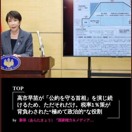
TOP
高市早苗が「公約を守る首相」を演じ続
けるため、ただそれだけ。税率1％策が
背負わされた“極めて政治的”な役割
by
新恭（あらたきょう）『国家権力＆メディア…