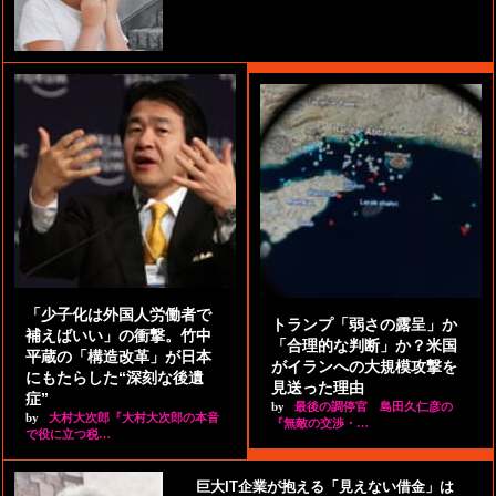
「少子化は外国人労働者で
トランプ「弱さの露呈」か
補えばいい」の衝撃。竹中
「合理的な判断」か？米国
平蔵の「構造改革」が日本
がイランへの大規模攻撃を
にもたらした“深刻な後遺
見送った理由
症”
by
最後の調停官 島田久仁彦の
by
大村大次郎『大村大次郎の本音
『無敵の交渉・…
で役に立つ税…
巨大IT企業が抱える「見えない借金」は