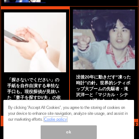
没後20年に動きだす“凍った
「探さないでください」の
時計”の針。世界的シティポ
手紙を自作自演する卑怯な
ップ大ブームの先駆者・滝
手口も。現役探偵が見抜い
沢洋一と「マジカル・シテ
た「妻子を探すDV夫」の依
ィー」が残した、もう一つ
頼に潜む“本当の狙い”
の『かぎりなき夏』
By clicking “Accept All Cookies”, you agree to the storing of cookies on
by
阿部泰尚『伝説の探偵』
by
都鳥 流星
your device to enhance site navigation, analyze site usage, and assist in
our marketing efforts.
Coolie policy
MAG2 NEWS HEADLINE
ok