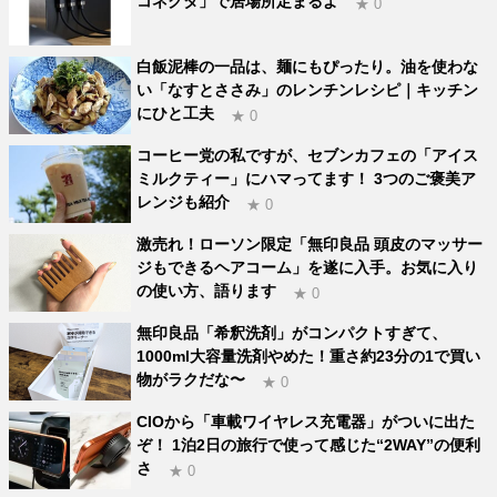
コネクタ」で居場所定まるよ
★ 0
白飯泥棒の一品は、麺にもぴったり。油を使わな
い「なすとささみ」のレンチンレシピ｜キッチン
にひと工夫
★ 0
コーヒー党の私ですが、セブンカフェの「アイス
ミルクティー」にハマってます！ 3つのご褒美ア
レンジも紹介
★ 0
激売れ！ローソン限定「無印良品 頭皮のマッサー
ジもできるヘアコーム」を遂に入手。お気に入り
の使い方、語ります
★ 0
無印良品「希釈洗剤」がコンパクトすぎて、
1000ml大容量洗剤やめた！重さ約23分の1で買い
物がラクだな〜
★ 0
CIOから「車載ワイヤレス充電器」がついに出た
ぞ！ 1泊2日の旅行で使って感じた“2WAY”の便利
さ
★ 0