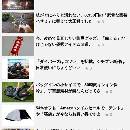
枝がぐにゃりと潰れない。6,930円の「武骨な園芸
ハサミ」に替えて大正解でした
★ 0
今、改めて見直したい防災グッズ。「備える」だ
けじゃない優秀アイテム３選。
★ 0
「ダイバーズはゴツい」を払拭。シチズン新作は
日常使いにちょうどいい
★ 0
バッグインの小サイズで「30時間キンキン保
冷」。宇宙服素材が鍵なんだってさ
★ 0
54%オフも！Amazonタイムセールで「テント」
や「寝袋」が今ならお買い得ですよ
★ 0