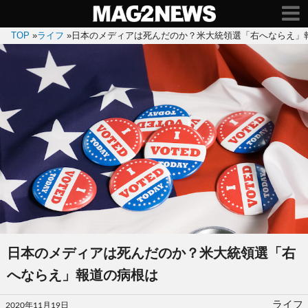
TOP
»
ライフ
»
日本のメディアは死んだのか？米大統領選「右へならえ」
日本のメディアは死んだのか？米大統領選「右
へならえ」報道の病根は
投
ライフ
2020年11月19日