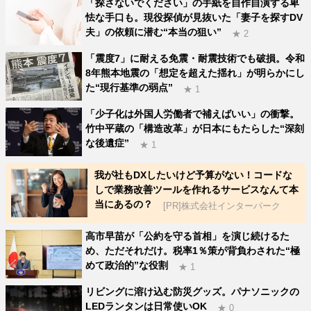
「探さないでください」の手紙を自作自演する卑
怯な手口も。現役探偵が見抜いた「妻子を探すDV
夫」の依頼に潜む“本当の狙い”
★ 2
「震度7」に耐える免震・耐震技術でも破損。令和
8年熊本地震の「想定を超えた揺れ」が明らかにし
た“現行基準の弱点”
★ 1
「少子化は外国人労働者で補えばいい」の衝撃。
竹中平蔵の「構造改革」が日本にもたらした“深刻
な後遺症”
★ 1
我が社もDXしたいけど予算がない！コードな
しで業務改善ツールを作れるサービスなんて本
当にあるの？
[PR]株式会社インターパーク
高市早苗が「公約を守る首相」を演じ続けるた
め、ただそれだけ。税率1％策が背負わされた“極
めて政治的”な役割
★ 1
リビングに溶け込む防災グッズ。パナソニックの
LEDランタンは日常使いOK
★ 0