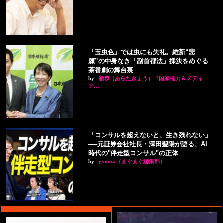
「玉虫色」では虫にも失礼。維新“悲
願”の中身なき「副首都法」採決をめぐる
茶番劇の舞台裏
by
新恭（あらたきょう）『国家権力＆メディ
ア…
「コンサルを超えないと、生き残れない」
──元証券会社社長・澤田聖陽が語る、AI
時代の"伴走型コンサル"の正体
by
gyouza（まぐまぐ編集部）