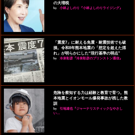
の大増税
by
小林よしのり『小林よしのりライジング』
「震度7」に耐える免震・耐震技術でも破
損。令和8年熊本地震の「想定を超えた揺
れ」が明らかにした“現行基準の弱点”
by
冷泉彰彦『冷泉彰彦のプリンストン通信』
危険を察知する力は経験と教育で育つ。熊
本地震とイオンモール爆発事故が残した教
訓
by
引地達也『ジャーナリスティックなやさし
い…