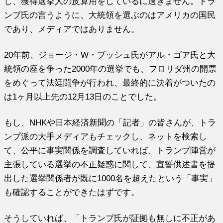
し、獲得選挙人の皮算用をしているに過ぎません。トラ
ンプ氏の言うように、大統領を選ぶのはアメリカの国民
であり、メディアではありません。
20年前、ジョージ・W・ブッシュ氏がアル・ゴア氏と大
統領の座を争った2000年の選挙でも、フロリダ州の開票
をめぐって法廷闘争が行われ、最終的に決着がついたの
は1ヶ月以上先の12月13日のことでした。
もし、NHKや日本経済新聞の「記者」の皆さんが、トラ
ンプ派の大手メディアもチェックし、ネットを検索し
て、公平に事実関係を調査していれば、トランプ陣営が
主張している選挙の不正疑惑に関して、宣誓供述書を提
出した選挙関係者が既に1000名を超えたという「事実」
も確認することができたはずです。
そうしていれば、「トランプ氏が証拠も無しに不正があ