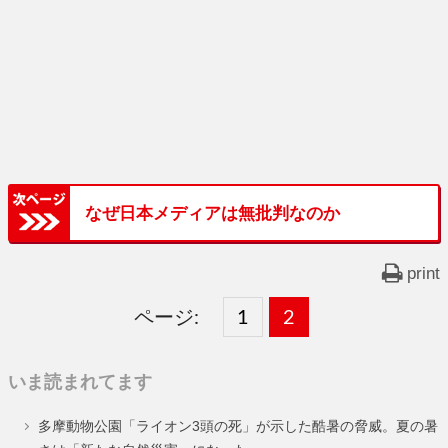
なぜ日本メディアは無批判なのか
print
ページ:
固
1
固
2
,
定
定
いま読まれてます
ペ
ペ
多摩動物公園「ライオン3頭の死」が示した酷暑の脅威。夏の暑
ー
ー