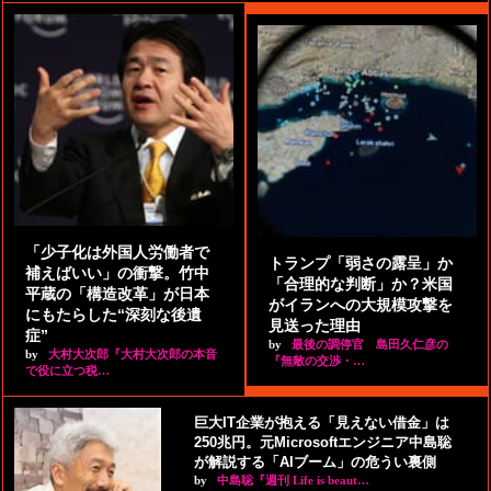
「少子化は外国人労働者で
トランプ「弱さの露呈」か
補えばいい」の衝撃。竹中
「合理的な判断」か？米国
平蔵の「構造改革」が日本
がイランへの大規模攻撃を
にもたらした“深刻な後遺
見送った理由
症”
by
最後の調停官 島田久仁彦の
by
大村大次郎『大村大次郎の本音
『無敵の交渉・…
で役に立つ税…
巨大IT企業が抱える「見えない借金」は
250兆円。元Microsoftエンジニア中島聡
が解説する「AIブーム」の危うい裏側
by
中島聡『週刊 Life is beaut…