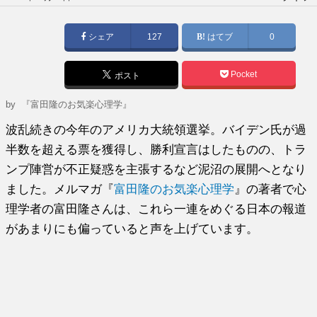
稿
日:
シェア
127
はてブ
0
Pocket
ポスト
by
『富田隆のお気楽心理学』
波乱続きの今年のアメリカ大統領選挙。バイデン氏が過
半数を超える票を獲得し、勝利宣言はしたものの、トラ
ンプ陣営が不正疑惑を主張するなど泥沼の展開へとなり
ました。メルマガ『
富田隆のお気楽心理学
』の著者で心
理学者の富田隆さんは、これら一連をめぐる日本の報道
があまりにも偏っていると声を上げています。