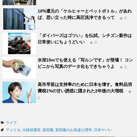
10%還元の「ケルヒャーとペットボトル」があれ
ば、思い立った時に高圧洗浄できるって
★ 0
「ダイバーズはゴツい」を払拭。シチズン新作は
日常使いにちょうどいい
★ 0
水深10mでも使える「写ルンです」が登場！ コン
ビニから写真のデータ化もできちゃうよ
★ 0
高市早苗は支持率のために日本を壊す。食料品消
費税1%の甘い誘惑に隠された2年後の大増税
★
0
カ
ライフ
テ
タ
アメリカ
,
大統領選挙
,
富田隆
,
富田隆のお気楽心理学
,
日本ヤバい
ゴ
グ