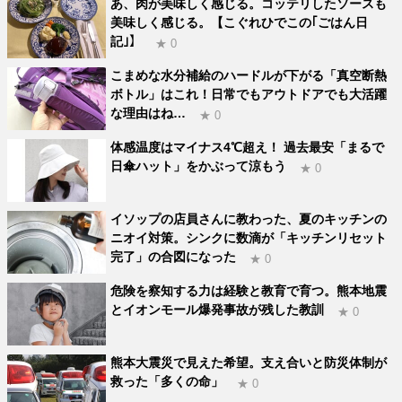
あ、肉が美味しく感じる。コッテリしたソースも
美味しく感じる。【こぐれひでこの｢ごはん日
記｣】
★ 0
こまめな水分補給のハードルが下がる「真空断熱
ボトル」はこれ！日常でもアウトドアでも大活躍
な理由はね…
★ 0
体感温度はマイナス4℃超え！ 過去最安「まるで
日傘ハット」をかぶって涼もう
★ 0
イソップの店員さんに教わった、夏のキッチンの
ニオイ対策。シンクに数滴が「キッチンリセット
完了」の合図になった
★ 0
危険を察知する力は経験と教育で育つ。熊本地震
とイオンモール爆発事故が残した教訓
★ 0
熊本大震災で見えた希望。支え合いと防災体制が
救った「多くの命」
★ 0