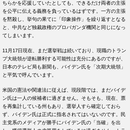
ちらかを応援していたとしても、できるだけ両者の主張
を公平に伝える義務を負っているはずです。一方の主張
を黙殺し、挙句の果てに「印象操作」を繰り返すとなる
と、中共など独裁政権のプロバガンダ機関と同じになっ
てしまいます。
11月17日現在、まだ選挙戦は続いており、現職のトラン
プ大統領が逆転勝利する可能性は充分にあるのですが、
日本のテレビ局も新聞も、バイデン氏を「次期大統領」
と平気で呼んでいます。
米国の憲法や関連法に従えば、現段階では、まだバイデ
ン氏は一人の候補者に過ぎません。そもそも、現在、票
を再集計している州もあり、選挙人すら確定しておら
ず、バイデン氏は正式に指名されてはいないのです。民
主党系のメディアが勝手にバイデン氏の「当確」を出