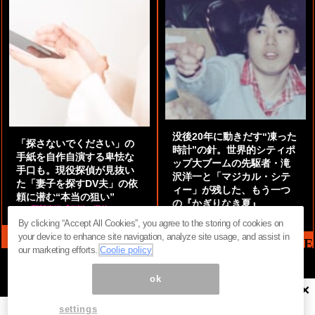
没後20年に動きだす“凍った
「探さないでください」の
時計”の針。世界的シティポ
手紙を自作自演する卑怯な
ップ大ブームの先駆者・滝
手口も。現役探偵が見抜い
沢洋一と「マジカル・シテ
た「妻子を探すDV夫」の依
ィー」が残した、もう一つ
頼に潜む“本当の狙い”
の『かぎりなき夏』
by
阿部泰尚『伝説の探偵』
by
都鳥 流星
By clicking “Accept All Cookies”, you agree to the storing of cookies on
your device to enhance site navigation, analyze site usage, and assist in
MAG2 NEWS HEADLINE
our marketing efforts.
Coolie policy
ok
×
ページ内の商標は全て商標権者に属します。無断転載を禁じます。 ©
まぐまぐ！
settings