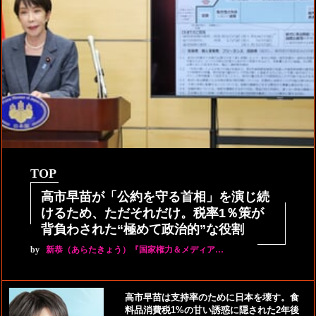
TOP
高市早苗が「公約を守る首相」を演じ続
けるため、ただそれだけ。税率1％策が
背負わされた“極めて政治的”な役割
by
新恭（あらたきょう）『国家権力＆メディア…
高市早苗は支持率のために日本を壊す。食
料品消費税1%の甘い誘惑に隠された2年後