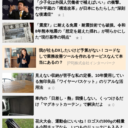
「少子化は外国人労働者で補えばいい」の衝撃。
竹中平蔵の「構造改革」が日本にもたらした“深刻
な後遺症”
★ 1
「震度7」に耐える免震・耐震技術でも破損。令和
8年熊本地震の「想定を超えた揺れ」が明らかにし
た“現行基準の弱点”
★ 1
我が社もDXしたいけど予算がない！コードな
しで業務改善ツールを作れるサービスなんて本
当にあるの？
[PR]株式会社インターパーク
見えない収納が苦手な私の定番。10年愛用してい
る無印良品「ワイヤーバスケット」のリアルな活
用法
★ 0
車内の「日差し・熱」我慢しない。くっつけるだ
け「マグネットカーテン」で解決だよ
★ 0
花火大会、運動会にいいね！ロゴスの300gの軽量
＆小型チェアなら、いつものリュックにも入るよ