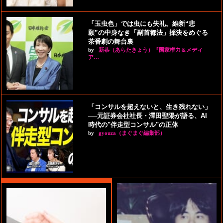
「玉虫色」では虫にも失礼。維新“悲
願”の中身なき「副首都法」採決をめぐる
茶番劇の舞台裏
by
新恭（あらたきょう）『国家権力＆メディ
ア…
「コンサルを超えないと、生き残れない」
──元証券会社社長・澤田聖陽が語る、AI
時代の"伴走型コンサル"の正体
by
gyouza（まぐまぐ編集部）