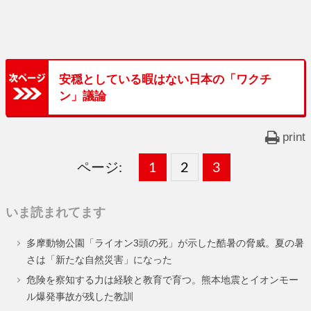
安穏としている暇はない日本の「ワクチ
ン」議論
print
ページ:
固
1
固
2
,
固
3
,
定
定
定
いま読まれてます
ペ
ペ
ペ
多摩動物公園「ライオン3頭の死」が示した酷暑の脅威。夏の暑
ー
ー
ー
さは「新たな自然災害」になった
ジ
ジ
ジ
危険を察知する力は経験と教育で育つ。熊本地震とイオンモー
ル爆発事故が残した教訓