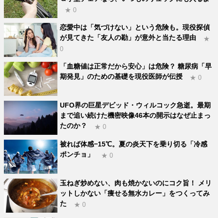
★ 0
恋愛中は「気づけない」という危険も。現役探偵
が見てきた「友人の勘」が意外と当たる理由
★
0
「血糖値は正常だから安心」は危険？ 糖尿病「早
期発見」のための基礎を現役医師が伝授
★ 0
UFO界の巨星デビッド・ウィルコック急逝。最期
まで追い続けた機密映像46本の開示はなぜ止まっ
たのか？
★ 0
被れば体感−15℃。夏の炎天下を乗り切る「冷感
ポンチョ」
★ 0
玉ねぎ炒めない、肉も焼かないのにコク旨！ メリ
ットしかない「痩せる無水カレー」をつくってみ
た
★ 0