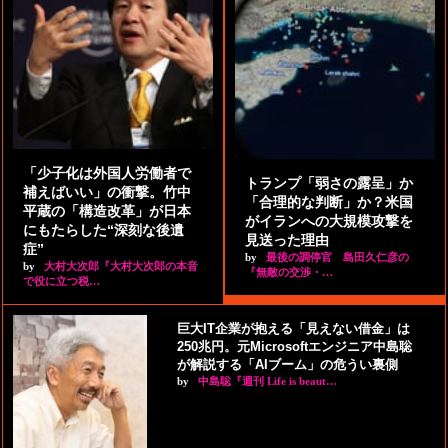
「少子化は外国人労働者で
トランプ「弱さの露呈」か
補えばいい」の衝撃。竹中
「合理的な判断」か？米国
平蔵の「構造改革」が日本
がイランへの大規模攻撃を
にもたらした“深刻な後遺
見送った理由
症”
by
最後の調停官 島田久仁彦の
by
大村大次郎『大村大次郎の本音
『無敵の交渉・…
で役に立つ税…
巨大IT企業が抱える「見えない借金」は
250兆円。元Microsoftエンジニア中島聡
が解説する「AIブーム」の危うい裏側
by
中島聡『週刊 Life is beaut…