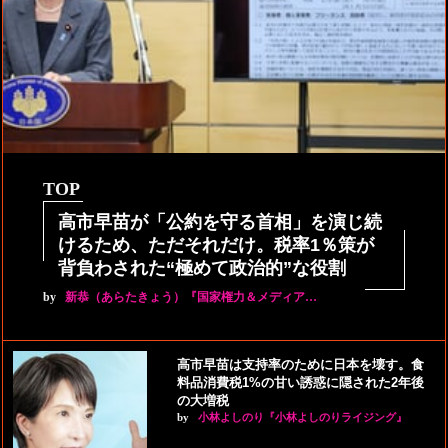
TOP
高市早苗が「公約を守る首相」を演じ続
けるため、ただそれだけ。税率1％策が
背負わされた“極めて政治的”な役割
by
新恭（あらたきょう）『国家権力＆メディア…
高市早苗は支持率のために日本を壊す。食
料品消費税1%の甘い誘惑に隠された2年後
の大増税
by
小林よしのり『小林よしのりライジング』