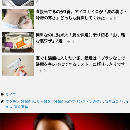
0
直接当てるのが1番。アイスカイロが「夏の暑さ・
冷房の寒さ」どっちも解決してくれた
★ 0
簡単なのに効果大！夏を快適に乗り切る「お手軽
な裏ワザ」2選
★ 0
夏でも湯船に入りたい派。最近は「ブラシなしで
浴槽をキレイにできるミスト」に頼りっきりです
★ 0
カ
ライフ
テ
タ
ワクチン
,
冷泉彰彦
,
冷泉彰彦『冷泉彰彦のプリンストン通信』
,
新型コロナウイ
ゴ
グ
ルス
,
東京五輪
リ
ー