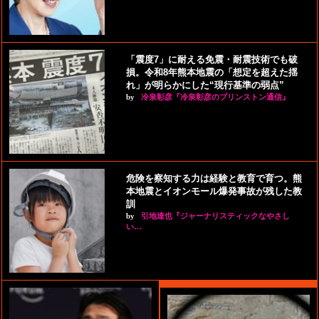
「震度7」に耐える免震・耐震技術でも破
損。令和8年熊本地震の「想定を超えた揺
れ」が明らかにした“現行基準の弱点”
by
冷泉彰彦『冷泉彰彦のプリンストン通信』
危険を察知する力は経験と教育で育つ。熊
本地震とイオンモール爆発事故が残した教
訓
by
引地達也『ジャーナリスティックなやさし
い…