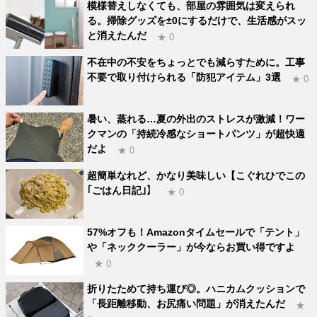
模様替えしなくても、部屋の雰囲気は変えられ
る。掃除グッズを±0にするだけで、生活感がスッ
と消えたんだ
★ 0
不在中の不安をちょっとでも減らすために。工事
不要で取り付けられる「防犯アイテム」3選
★ 0
暑い、蒸れる…夏の外出のストレスが激減！ワー
クマンの「持続冷感なショートパンツ」が超快適
だよ
★ 0
超簡単なれど、かなり美味しい【こぐれひでこの
｢ごはん日記｣】
★ 0
57%オフも！Amazonタイムセールで「テント」
や「ネッククーラー」が今ならお買い得ですよ
★ 0
折りたためて持ち運び◎。ハニカムクッションで
「長距離移動、お尻痛い問題」が消えたんだ
★