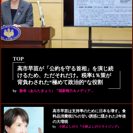
TOP
高市早苗が「公約を守る首相」を演じ続
けるため、ただそれだけ。税率1％策が
背負わされた“極めて政治的”な役割
by
新恭（あらたきょう）『国家権力＆メディア…
高市早苗は支持率のために日本を壊す。食
料品消費税1%の甘い誘惑に隠された2年後
の大増税
by
小林よしのり『小林よしのりライジング』