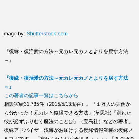
image by:
Shutterstock.com
『復縁・復活愛の方法～元カレ元カノとよりを戻す方法
～』
『復縁・復活愛の方法～元カレ元カノとよりを戻す方法
～』
この著者の記事一覧はこちらから
相談実績31,735件（2015/5/13現在）。『１万人の実例か
ら分かった！元カレと復縁できる方法』(草思社)『別れた
彼が必ずふりむく魔法のことば』（宝島社）などの著者。
復縁アドバイザー浅海がお届けする復縁情報満載の復縁メ
ルマガです。 「忘れられない恋がある・・・」「あの頃の