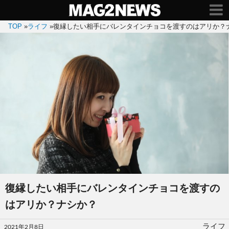
TOP
»
ライフ
»
復縁したい相手にバレンタインチョコを渡すのはアリか？
復縁したい相手にバレンタインチョコを渡すの
はアリか？ナシか？
投
ライフ
2021年2月8日