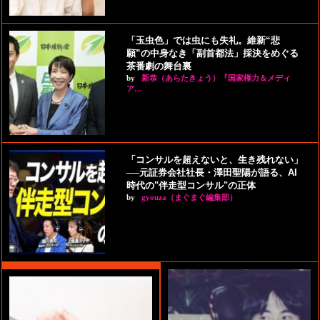
「玉虫色」では虫にも失礼。維新“悲
願”の中身なき「副首都法」採決をめぐる
茶番劇の舞台裏
by
新恭（あらたきょう）『国家権力＆メディ
ア…
「コンサルを超えないと、生き残れない」
──元証券会社社長・澤田聖陽が語る、AI
時代の"伴走型コンサル"の正体
by
gyouza（まぐまぐ編集部）