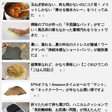
玉ねぎ炒めない、肉も焼かないのにコク旨！ メリ
ットしかない「痩せる無水カレー」をつくってみ
た
★ 0
掃除のプロが作った「不思議なパッド」がすご
い！風呂床の落ちなかった蓄積汚れをリセットで
きた
★ 0
暑い、蒸れる…夏の外出のストレスが激減！ワー
クマンの「持続冷感なショートパンツ」が超快適
だよ
★ 0
超簡単なれど、かなり美味しい【こぐれひでこの
｢ごはん日記｣】
★ 0
57%オフも！Amazonタイムセールで「テント」
や「ネッククーラー」が今ならお買い得ですよ
★ 0
折りたためて持ち運び◎。ハニカムクッションで
「長距離移動、お尻痛い問題」が消えたんだ
★