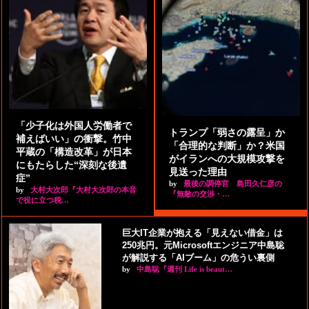
「少子化は外国人労働者で
トランプ「弱さの露呈」か
補えばいい」の衝撃。竹中
「合理的な判断」か？米国
平蔵の「構造改革」が日本
がイランへの大規模攻撃を
にもたらした“深刻な後遺
見送った理由
症”
by
最後の調停官 島田久仁彦の
by
大村大次郎『大村大次郎の本音
『無敵の交渉・…
で役に立つ税…
巨大IT企業が抱える「見えない借金」は
250兆円。元Microsoftエンジニア中島聡
が解説する「AIブーム」の危うい裏側
by
中島聡『週刊 Life is beaut…