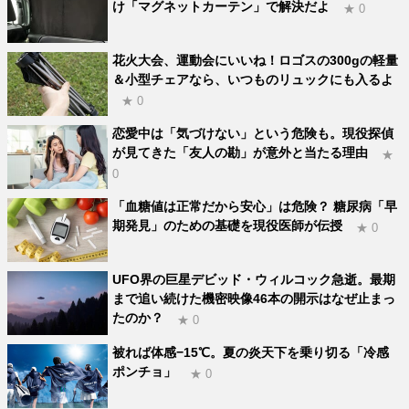
け「マグネットカーテン」で解決だよ
★ 0
花火大会、運動会にいいね！ロゴスの300gの軽量
＆小型チェアなら、いつものリュックにも入るよ
★ 0
恋愛中は「気づけない」という危険も。現役探偵
が見てきた「友人の勘」が意外と当たる理由
★
0
「血糖値は正常だから安心」は危険？ 糖尿病「早
期発見」のための基礎を現役医師が伝授
★ 0
UFO界の巨星デビッド・ウィルコック急逝。最期
まで追い続けた機密映像46本の開示はなぜ止まっ
たのか？
★ 0
被れば体感−15℃。夏の炎天下を乗り切る「冷感
ポンチョ」
★ 0