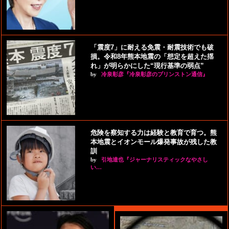
「震度7」に耐える免震・耐震技術でも破
損。令和8年熊本地震の「想定を超えた揺
れ」が明らかにした“現行基準の弱点”
by
冷泉彰彦『冷泉彰彦のプリンストン通信』
危険を察知する力は経験と教育で育つ。熊
本地震とイオンモール爆発事故が残した教
訓
by
引地達也『ジャーナリスティックなやさし
い…