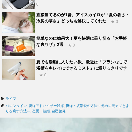
0
直接当てるのが1番。アイスカイロが「夏の暑さ・
冷房の寒さ」どっちも解決してくれた
★ 0
簡単なのに効果大！夏を快適に乗り切る「お手軽
な裏ワザ」2選
★ 0
夏でも湯船に入りたい派。最近は「ブラシなしで
浴槽をキレイにできるミスト」に頼りっきりです
★ 0
カ
ライフ
テ
タ
バレンタイン
,
復縁アドバイザー浅海
,
復縁・復活愛の方法～元カレ元カノとよ
ゴ
グ
りを戻す方法～
,
恋愛・結婚
,
自己啓発
リ
ー