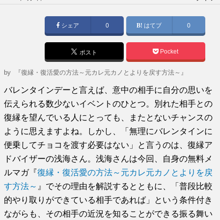
稿
日:
シェア
0
はてブ
0
Pocket
ポスト
by
『復縁・復活愛の方法～元カレ元カノとよりを戻す方法～』
バレンタインデーと言えば、意中の相手に自分の思いを
伝えられる数少ないイベントのひとつ。別れた相手との
復縁を望んでいる人にとっても、またとないチャンスの
ように思えますよね。しかし、「無理にバレンタインに
便乗してチョコを渡す必要はない」と言うのは、復縁ア
ドバイザーの浅海さん。浅海さんは今回、自身の無料メ
ルマガ『
復縁・復活愛の方法～元カレ元カノとよりを戻
す方法～
』でその理由を解説するとともに、「普段比較
的やり取りができている相手であれば」という条件付き
ながらも、その相手の近況を知ることができる振る舞い