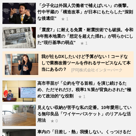
「少子化は外国人労働者で補えばいい」の衝撃。
竹中平蔵の「構造改革」が日本にもたらした“深刻
な後遺症”
★ 1
「震度7」に耐える免震・耐震技術でも破損。令和
8年熊本地震の「想定を超えた揺れ」が明らかにし
た“現行基準の弱点”
★ 1
我が社もDXしたいけど予算がない！コードな
しで業務改善ツールを作れるサービスなんて本
当にあるの？
[PR]株式会社インターパーク
高市早苗が「公約を守る首相」を演じ続けるた
め、ただそれだけ。税率1％策が背負わされた“極
めて政治的”な役割
★ 1
見えない収納が苦手な私の定番。10年愛用してい
る無印良品「ワイヤーバスケット」のリアルな活
用法
★ 0
車内の「日差し・熱」我慢しない。くっつけるだ