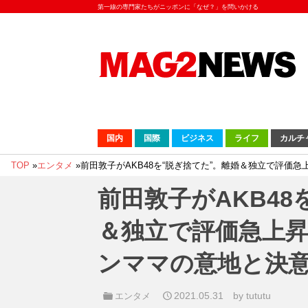
第一線の専門家たちがニッポンに「なぜ？」を問いかける
国内
国際
ビジネス
ライフ
カルチ
TOP
»
エンタメ
»
前田敦子がAKB48を“脱ぎ捨てた”。離婚＆独立で評価
前田敦子がAKB48
＆独立で評価急上昇
ンママの意地と決
2021.05.31
by tututu
エンタメ