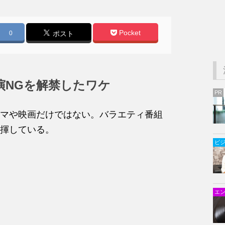
Pocket
0
ポスト
演NGを解禁したワケ
PR
マや映画だけではない。バラエティ番組
揮している。
ビ
エ