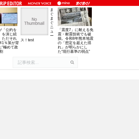
ま
ぐ
ま
ぐ
ニ
が「公約を
「震度7」に耐える免
ュ
」を演じ続
震・耐震技術でも破
ー
、ただそれ
損。令和8年熊本地震
ス！test
率1％策が背
の「想定を超えた揺
た“極めて政
れ」が明らかにし
割
た“現行基準の弱点”