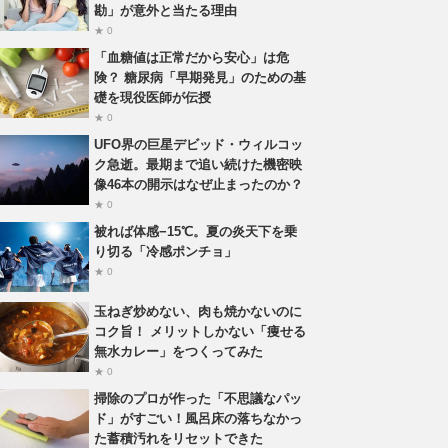
勘」が意外と当たる理由
★ 0
「血糖値は正常だから安心」は危
険？ 糖尿病「早期発見」のための基
礎を現役医師が伝授
★ 0
UFO界の巨星デビッド・ウィルコッ
ク急逝。最期まで追い続けた機密映
像46本の開示はなぜ止まったのか？
★ 0
被れば体感−15℃。夏の炎天下を乗
り切る「冷感ポンチョ」
★ 0
玉ねぎ炒めない、肉も焼かないのに
コク旨！ メリットしかない「痩せる
無水カレー」をつくってみた
★ 0
掃除のプロが作った「不思議なパッ
ド」がすごい！風呂床の落ちなかっ
た蓄積汚れをリセットできた