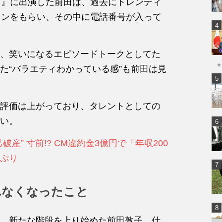
！』に出演した前田は、過去にトレンディ
ロンをもらい、その中に電話番号が入って
、笑いになるエピソードトークとしてた
★
た
“バラエティわかっている感”も前田は見
評価は上がっており、タレントとしての
い。
産” 寸前!? CM違約金3億円で「年収200
ぷり
れなくなったこと
、新たな階段を上り始めた前田敦子。仕