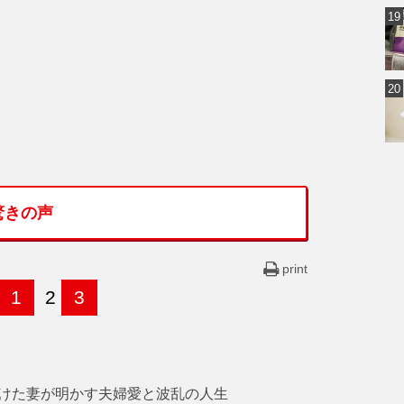
驚きの声
print
1
2
3
けた妻が明かす夫婦愛と波乱の人生