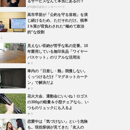
るサービスなんて本当にあるの？
[PR]株式会社インターパーク
高市早苗が「公約を守る首相」を演
じ続けるため、ただそれだけ。税率
1％策が背負わされた“極めて政治
的”な役割
 1
見えない収納が苦手な私の定番。10
年愛用している無印良品「ワイヤー
バスケット」のリアルな活用法
★ 0
車内の「日差し・熱」我慢しない。
くっつけるだけ「マグネットカーテ
ン」で解決だよ
★ 0
花火大会、運動会にいいね！ロゴス
の300gの軽量＆小型チェアなら、い
つものリュックにも入るよ
★ 0
恋愛中は「気づけない」という危険
も。現役探偵が見てきた「友人の