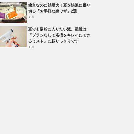
簡単なのに効果大！夏を快適に乗り
切る「お手軽な裏ワザ」2選
★ 0
夏でも湯船に入りたい派。最近は
「ブラシなしで浴槽をキレイにでき
るミスト」に頼りっきりです
★ 0