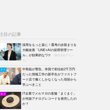
注目の記事
採用をもっと楽に！選考の歩留まりを
大幅改善「LINE×AIの採用管理ツー
ル」が効果的なワケ
（株式会社アイシ
ス）
中島聡が警告。米国で初任給2千万円
ジネス
だった情報工学の新卒生がファストフ
ード店で働くしかなくなった現状から
学ぶべきこと
IT企業でメルマガの老舗「まぐまぐ」
ンタメ
が何故アナログレコードを発売したの
か？