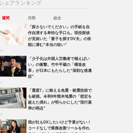
シェアランキング
週間
月間
総合
「探さないでください」の手紙を自
作自演する卑怯な手口も。現役探偵
が見抜いた「妻子を探すDV夫」の依
頼に潜む“本当の狙い”
 2
「少子化は外国人労働者で補えばい
い」の衝撃。竹中平蔵の「構造改
革」が日本にもたらした“深刻な後遺
症”
 1
「震度7」に耐える免震・耐震技術で
も破損。令和8年熊本地震の「想定を
超えた揺れ」が明らかにした“現行基
準の弱点”
 1
我が社もDXしたいけど予算がない！
コードなしで業務改善ツールを作れ