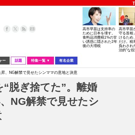
高市早苗は支持率の
高市早苗
ために日本を壊す。
守る首相
食料品消費税1%の甘
けるため
い誘惑に隠された2年
だけ。税
後の大増税
負わされ
治的”な役
ャー
話題
特集一覧 ▼
有名企業
急上昇、NG解禁で見せたシンママの意地と決意
を“脱ぎ捨てた”。離婚
、NG解禁で見せたシ
意