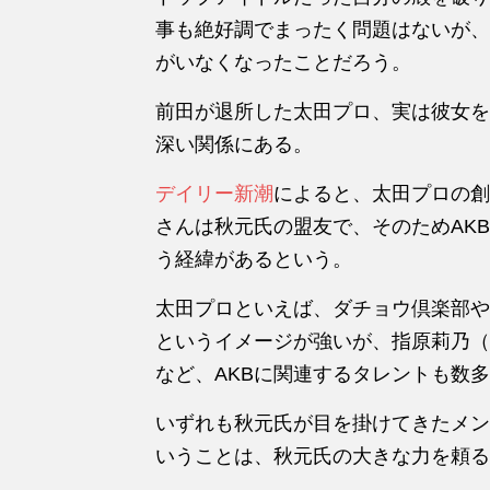
事も絶好調でまったく問題はないが、
がいなくなったことだろう。
前田
が退所した太田プロ、実は彼女を
深い関係にある。
デイリー新潮
によると、
太田プロの創
さんは秋元氏の盟友で、
そのためAK
う経緯があるという。
太田プロといえば、ダチョウ倶楽部や
というイメージが強いが、指原莉乃（2
など、AKBに関連するタレントも数
いずれも秋元氏が目を掛けてきたメン
いうことは、秋元氏の大きな力を頼る