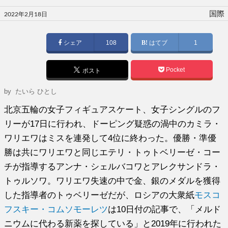
投
国際
2022年2月18日
稿
日:
シェア
108
はてブ
1
Pocket
ポスト
by
たいら ひとし
北京五輪の女子フィギュアスケート、女子シングルのフ
リーが17日に行われ、ドーピング疑惑の渦中のカミラ・
ワリエワはミスを連発して4位に終わった。優勝・準優
勝は共にワリエワと同じエテリ・トゥトベリーゼ・コー
チが指導するアンナ・シェルバコワとアレクサンドラ・
トゥルソワ。ワリエワ失速の中で金、銀のメダルを獲得
した指導者のトゥベリーゼだが、ロシアの大衆紙
モスコ
フスキー・コムソモーレツ
は10日付の記事で、「メルド
ニウムに代わる新薬を探している」と2019年に行われた