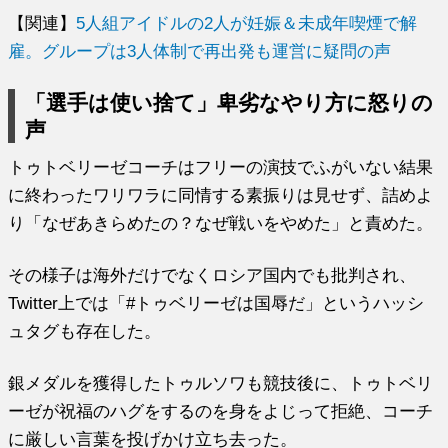
【関連】
5人組アイドルの2人が妊娠＆未成年喫煙で解
雇。グループは3人体制で再出発も運営に疑問の声
「選手は使い捨て」卑劣なやり方に怒りの
声
トゥトベリーゼコーチはフリーの演技でふがいない結果
に終わったワリワラに同情する素振りは見せず、詰めよ
り「なぜあきらめたの？なぜ戦いをやめた」と責めた。
その様子は海外だけでなくロシア国内でも批判され、
Twitter上では「#トゥベリーゼは国辱だ」というハッシ
ュタグも存在した。
銀メダルを獲得したトゥルソワも競技後に、トゥトベリ
ーゼが祝福のハグをするのを身をよじって拒絶、コーチ
に厳しい言葉を投げかけ立ち去った。