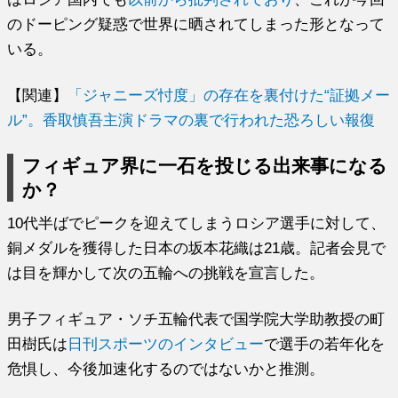
のドーピング疑惑で世界に晒されてしまった形となって
いる。
【関連】
「ジャニーズ忖度」の存在を裏付けた“証拠メー
ル”。香取慎吾主演ドラマの裏で行われた恐ろしい報復
フィギュア界に一石を投じる出来事になる
か？
10代半ばでピークを迎えてしまうロシア選手に対して、
銅メダルを獲得した日本の坂本花織は21歳。記者会見で
は目を輝かして次の五輪への挑戦を宣言した。
男子フィギュア・ソチ五輪代表で国学院大学助教授の町
田樹氏は
日刊スポーツのインタビュー
で選手の若年化を
危惧し、今後加速化するのではないかと推測。