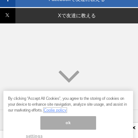
Xで友達に教える
By clicking “Accept All Cookies”, you agree to the storing of cookies on
your device to enhance site navigation, analyze site usage, and assist in
our marketing efforts.
Coolie policy
ok
×
ページ内の商標は全て商標権者に属します。無断転載を禁じます。 ©
まぐまぐ！
settings