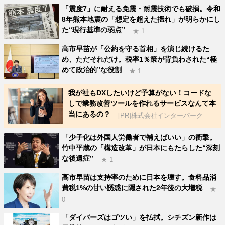
「震度7」に耐える免震・耐震技術でも破損。令和
8年熊本地震の「想定を超えた揺れ」が明らかにし
た“現行基準の弱点”
★ 1
高市早苗が「公約を守る首相」を演じ続けるた
め、ただそれだけ。税率1％策が背負わされた“極
めて政治的”な役割
★ 1
我が社もDXしたいけど予算がない！コードな
しで業務改善ツールを作れるサービスなんて本
当にあるの？
[PR]株式会社インターパーク
「少子化は外国人労働者で補えばいい」の衝撃。
竹中平蔵の「構造改革」が日本にもたらした“深刻
な後遺症”
★ 1
高市早苗は支持率のために日本を壊す。食料品消
費税1%の甘い誘惑に隠された2年後の大増税
★
0
「ダイバーズはゴツい」を払拭。シチズン新作は