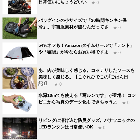
日常使いにちょうどいい
★ 0
バッグインの小サイズで「30時間キンキン保
冷」。宇宙服素材が鍵なんだってさ
★ 0
54%オフも！Amazonタイムセールで「テント」
や「寝袋」が今ならお買い得ですよ
★ 0
あ、肉が美味しく感じる。コッテリしたソースも
美味しく感じる。【こぐれひでこの｢ごはん日
記｣】
★ 0
水深10mでも使える「写ルンです」が登場！ コン
ビニから写真のデータ化もできちゃうよ
★ 0
リビングに溶け込む防災グッズ。パナソニックの
LEDランタンは日常使いOK
★ 0