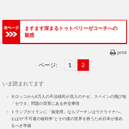
ますます深まるトゥトベリーゼコーチへの
疑惑
print
ページ:
固
1
固
2
,
定
定
いま読まれてます
ペ
ペ
モロッコから6万人の不法移民が流入のナゼ。スペインの飛び地
ー
ー
「セウタ」問題の背景にある外交事情
ジ
ジ
トランプがイランに「核使用」ならプーチンはウクライナへ。
もはや“不可避の核戦争”とその後の世界を救うため日本が進め
るべき準備