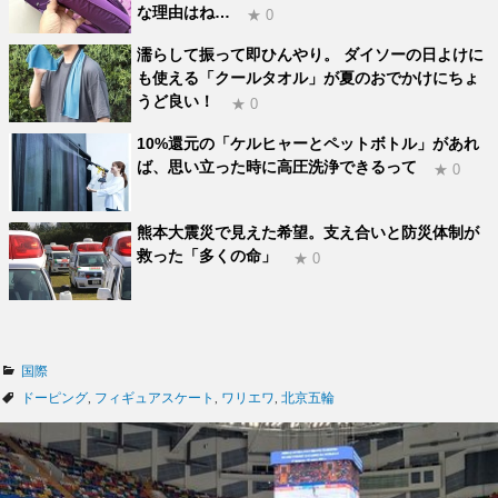
な理由はね…
★ 0
濡らして振って即ひんやり。 ダイソーの日よけに
も使える「クールタオル」が夏のおでかけにちょ
うど良い！
★ 0
10%還元の「ケルヒャーとペットボトル」があれ
ば、思い立った時に高圧洗浄できるって
★ 0
熊本大震災で見えた希望。支え合いと防災体制が
救った「多くの命」
★ 0
カ
国際
テ
タ
ドーピング
,
フィギュアスケート
,
ワリエワ
,
北京五輪
ゴ
グ
リ
ー