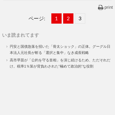
print
ページ:
固
1
固
2
,
固
3
,
定
定
定
いま読まれてます
ペ
ペ
ペ
円安と国債急落を招いた「骨太ショック」の正体。グーグル日
ー
ー
ー
本法人元社長が斬る「選択と集中」なき成長戦略
ジ
ジ
ジ
高市早苗が「公約を守る首相」を演じ続けるため、ただそれだ
け。税率1％策が背負わされた“極めて政治的”な役割