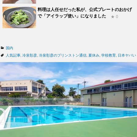
料理は人任せだった私が、公式プレートのおかげ
で「アイラップ使い」になりました
★ 0
カ
国内
テ
タ
人気記事
,
冷泉彰彦
,
冷泉彰彦のプリンストン通信
,
夏休み
,
学校教育
,
日本ヤバい
ゴ
グ
リ
ー