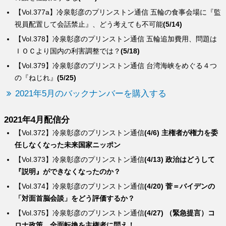
【Vol.377a】冷泉彰彦のプリンストン通信 五輪の食事会場に『監
視員配置して会話禁止』、どう考えても不可能
(5/14)
【Vol.378】冷泉彰彦のプリンストン通信 五輪追加費用、問題は
ＩＯＣより国内の利害調整では？
(5/18)
【Vol.379】冷泉彰彦のプリンストン通信 台湾海峡をめぐる４つ
の『ねじれ』
(5/25)
2021年5月のバックナンバーを購入する
2021年4月配信分
【Vol.372】冷泉彰彦のプリンストン通信
(4/6) 主権者が権力を委
任しなくなった未来国家ニッポン
【Vol.373】冷泉彰彦のプリンストン通信
(4/13) 政治はどうして
『説明』ができなくなったのか？
【Vol.374】冷泉彰彦のプリンストン通信
(4/20) 菅＝バイデンの
「対面首脳会談」をどう評価するか？
【Vol.375】冷泉彰彦のプリンストン通信
(4/27) （緊急提言）コ
ロナ政策、全面転換を主権者に問え！