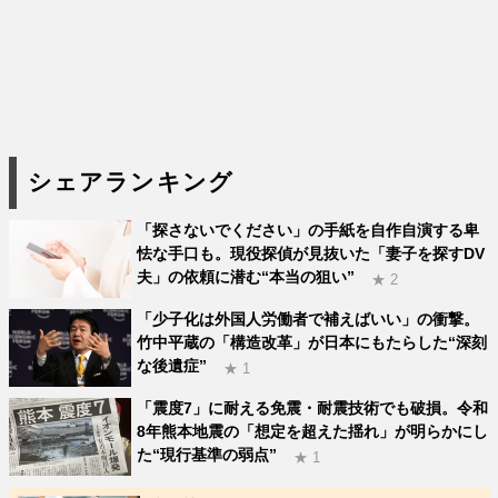
シェアランキング
「探さないでください」の手紙を自作自演する卑
怯な手口も。現役探偵が見抜いた「妻子を探すDV
夫」の依頼に潜む“本当の狙い”
★ 2
「少子化は外国人労働者で補えばいい」の衝撃。
竹中平蔵の「構造改革」が日本にもたらした“深刻
な後遺症”
★ 1
「震度7」に耐える免震・耐震技術でも破損。令和
8年熊本地震の「想定を超えた揺れ」が明らかにし
た“現行基準の弱点”
★ 1