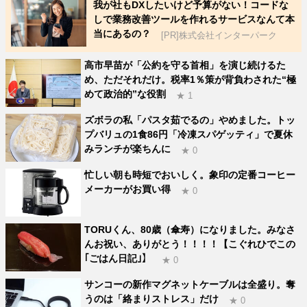
我が社もDXしたいけど予算がない！コードな
しで業務改善ツールを作れるサービスなんて本
当にあるの？
[PR]株式会社インターパーク
高市早苗が「公約を守る首相」を演じ続けるた
め、ただそれだけ。税率1％策が背負わされた“極
めて政治的”な役割
★ 1
ズボラの私「パスタ茹でるの」やめました。トッ
プバリュの1食86円「冷凍スパゲッティ」で夏休
みランチが楽ちんに
★ 0
忙しい朝も時短でおいしく。象印の定番コーヒー
メーカーがお買い得
★ 0
TORUくん、80歳（傘寿）になりました。みなさ
んお祝い、ありがとう！！！！【こぐれひでこの
｢ごはん日記｣】
★ 0
サンコーの新作マグネットケーブルは全盛り。奪
うのは「絡まりストレス」だけ
★ 0