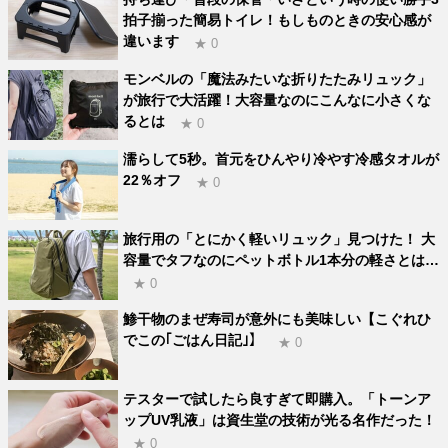
拍子揃った簡易トイレ！もしものときの安心感が
違います
★ 0
モンベルの「魔法みたいな折りたたみリュック」
が旅行で大活躍！大容量なのにこんなに小さくな
るとは
★ 0
濡らして5秒。首元をひんやり冷やす冷感タオルが
22％オフ
★ 0
旅行用の「とにかく軽いリュック」見つけた！ 大
容量でタフなのにペットボトル1本分の軽さとは…
★ 0
鯵干物のまぜ寿司が意外にも美味しい【こぐれひ
でこの｢ごはん日記｣】
★ 0
テスターで試したら良すぎて即購入。「トーンア
ップUV乳液」は資生堂の技術が光る名作だった！
★ 0