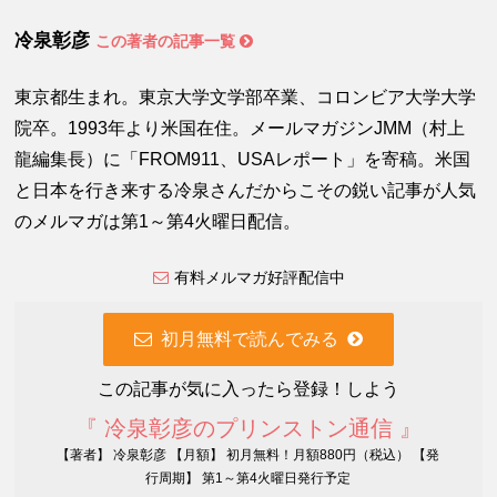
冷泉彰彦
この著者の記事一覧
東京都生まれ。東京大学文学部卒業、コロンビア大学大学
院卒。1993年より米国在住。メールマガジンJMM（村上
龍編集長）に「FROM911、USAレポート」を寄稿。米国
と日本を行き来する冷泉さんだからこその鋭い記事が人気
のメルマガは第1～第4火曜日配信。
有料メルマガ好評配信中
初月無料で読んでみる
この記事が気に入ったら登録！しよう
『 冷泉彰彦のプリンストン通信 』
【著者】 冷泉彰彦 【月額】 初月無料！月額880円（税込） 【発
行周期】 第1～第4火曜日発行予定