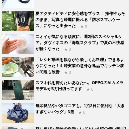
夏アクティビティに安心感をプラス！ 操作性もそ
のまま、写真も綺麗に撮れる「防水スマホケー
ス」にやっと出会った
★ 0
ニオイが気になる頭皮に、週2回のスペシャルケ
ア。ダヴィネスの「海塩スクラブ」で夏の不快感
が軽くなった
★ 0
「レシピ動画を観ながら楽しくお料理」できるよ
うになった！山崎実業の意外な逸品でキッチン狭
い問題も改善
★ 0
スマホ代を抑えたいあなたへ。OPPOのAIカメラ
モデルが3万円切ってます
★ 0
無印良品やパタゴニアも。1泊2日に便利な「大き
すぎないバッグ」3選
★ 0
持ち運び・普段の保管・いざという時の使い勝手3