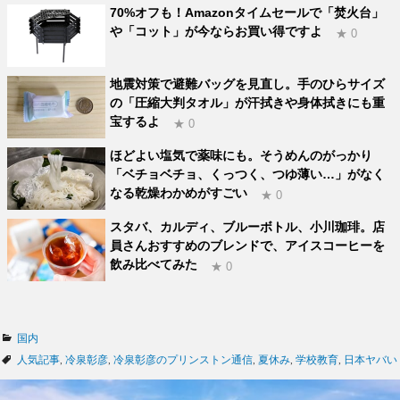
70%オフも！Amazonタイムセールで「焚火台」
や「コット」が今ならお買い得ですよ
★ 0
地震対策で避難バッグを見直し。手のひらサイズ
の「圧縮大判タオル」が汗拭きや身体拭きにも重
宝するよ
★ 0
ほどよい塩気で薬味にも。そうめんのがっかり
「ベチョベチョ、くっつく、つゆ薄い…」がなく
なる乾燥わかめがすごい
★ 0
スタバ、カルディ、ブルーボトル、小川珈琲。店
員さんおすすめのブレンドで、アイスコーヒーを
飲み比べてみた
★ 0
カ
国内
テ
タ
人気記事
,
冷泉彰彦
,
冷泉彰彦のプリンストン通信
,
夏休み
,
学校教育
,
日本ヤバい
ゴ
グ
リ