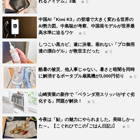
れるアイテム」3選
★ 0
中国AI「Kimi K3」の登場で大きく変わる世界の
AI勢力図。中島聡が考察、中国発モデルが世界最
高水準に迫るワケ
★ 0
しつこい黒カビ、遂に決着。垂れない「プロ御用
達の漂白ゲル」が救世主だった
★ 0
酷暑の被災、他人事じゃない。暑さと暗闇を同時
に解消するポータブル扇風機が3,000円切り
★ 0
山崎実業の新作で「ベランダ用スリッパがすぐ劣
化する」問題が解決！
★ 0
今夜は「鮎」の魅力にやられました。美味しかっ
た～。【こぐれひでこの｢ごはん日記｣】
★ 0