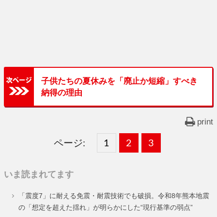
子供たちの夏休みを「廃止か短縮」すべき
納得の理由
print
ページ:
固
1
固
2
,
固
3
,
定
定
定
いま読まれてます
ペ
ペ
ペ
「震度7」に耐える免震・耐震技術でも破損。令和8年熊本地震
ー
ー
ー
の「想定を超えた揺れ」が明らかにした“現行基準の弱点”