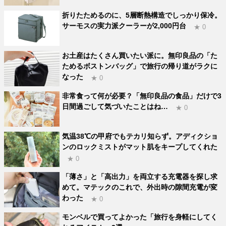
折りたためるのに、5層断熱構造でしっかり保冷。
サーモスの実力派クーラーが2,000円台
★ 0
お土産はたくさん買いたい派に。無印良品の「た
ためるボストンバッグ」で旅行の帰り道がラクに
なった
★ 0
非常食って何が必要？「無印良品の食品」だけで3
日間過ごして気づいたことはね…
★ 0
気温38℃の甲府でもテカリ知らず。アディクショ
ンのロックミストがマット肌をキープしてくれた
★ 0
「薄さ」と「高出力」を両立する充電器を探し求
めて。マテックのこれで、外出時の隙間充電が変
わった
★ 0
モンベルで買ってよかった「旅行を身軽にしてく