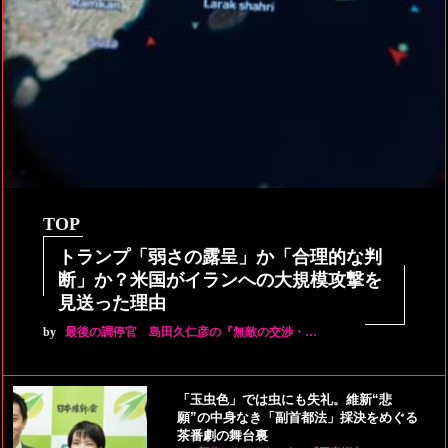
TOP
トランプ「弱さの露呈」か「合理的な判
断」か？米国がイランへの大規模攻撃を
見送った理由
by
最後の調停官 島田久仁彦の『無敵の交渉・…
「玉虫色」では虫にも失礼。維新“悲
願”の中身なき「副首都法」採決をめぐる
茶番劇の舞台裏