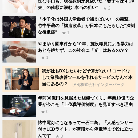
怯な手口も。現役探偵が見抜いた「妻子を探すDV
夫」の依頼に潜む“本当の狙い”
★ 2
「少子化は外国人労働者で補えばいい」の衝撃。
竹中平蔵の「構造改革」が日本にもたらした“深刻
な後遺症”
★ 1
やまゆり園事件から10年、施設職員による暴力は
あとを絶たず。この社会に「光」はあるのか？
★ 1
我が社もDXしたいけど予算がない！コードな
しで業務改善ツールを作れるサービスなんて本
当にあるの？
[PR]株式会社インターパーク
年商30億円を見据えた組織づくり。年商10億円企
業が今こそ「上位職評価制度」を見直すべき理由
★ 0
懐中電灯にもなるって一石二鳥。「人感センサー
付きLEDライト」が普段から停電時まで役に立つ
んです
★ 0