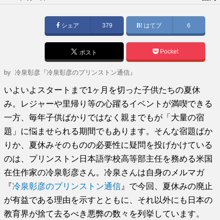
稿
日:
シェア
379
はてブ
6
Pocket
ポスト
by
冷泉彰彦『冷泉彰彦のプリンストン通信』
いよいよスタートまで1ヶ月を切った子供たちの夏休
み。レジャーや里帰り等の心躍るイベントが満喫できる
一方、毎年子供ばかりではなく親までもが「大量の宿
題」に悩ませられる期間でもあります。そんな宿題ばか
りか、夏休みそのものの必要性に疑問を投げかけている
のは、プリンストン日本語学校高等部主任を務める米国
在住作家の冷泉彰彦さん。冷泉さんは自身のメルマガ
『
冷泉彰彦のプリンストン通信
』で今回、夏休みの廃止
が有益である理由を示すとともに、それ以外にも日本の
教育界が捨て去るべき悪弊の数々を列挙しています。