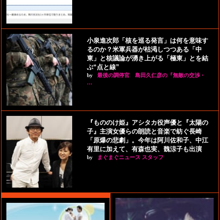
小泉進次郎「核を巡る発言」は何を意味す
るのか？米軍兵器が枯渇しつつある「中
東」と核議論が湧き上がる「極東」とを結
ぶ“点と線”
by
最後の調停官 島田久仁彦の『無敵の交渉・
…
『もののけ姫』アシタカ役声優と『太陽の
子』主演女優らの朗読と音楽で紡ぐ長崎
「原爆の悲劇」。今年は阿川佐和子、中江
有里に加えて、有森也実、魏涼子も出演
by
まぐまぐニュース スタッフ