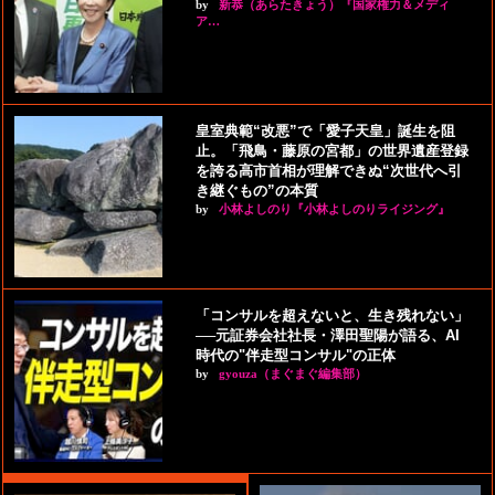
by
新恭（あらたきょう）『国家権力＆メディ
ア…
皇室典範“改悪”で「愛子天皇」誕生を阻
止。「飛鳥・藤原の宮都」の世界遺産登録
を誇る高市首相が理解できぬ“次世代へ引
き継ぐもの”の本質
by
小林よしのり『小林よしのりライジング』
「コンサルを超えないと、生き残れない」
──元証券会社社長・澤田聖陽が語る、AI
時代の"伴走型コンサル"の正体
by
gyouza（まぐまぐ編集部）