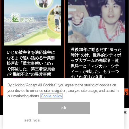
没後20年に動きだす“凍った
いじめ被害者を適応障害に
時計”の針。世界的シティポ
なるまで追い詰める千葉県
ップ大ブームの先駆者・滝
松戸市「重大事態いじめ」
沢洋一と「マジカル・シテ
で露呈した、第三者委員会
ィー」が残した、もう一つ
が“機能不全”の異常事態
の『かぎりなき夏』
by
阿部泰尚『伝説の探偵』
by
都鳥 流星
By clicking “Accept All Cookies”, you agree to the storing of cookies on
your device to enhance site navigation, analyze site usage, and assist in
MAG2 NEWS HEADLINE
our marketing efforts.
Coolie policy
ok
×
ページ内の商標は全て商標権者に属します。無断転載を禁じます。 ©
まぐまぐ！
settings