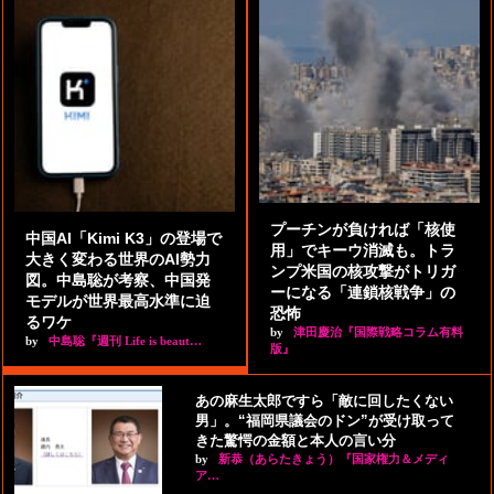
プーチンが負ければ「核使
中国AI「Kimi K3」の登場で
用」でキーウ消滅も。トラ
大きく変わる世界のAI勢力
ンプ米国の核攻撃がトリガ
図。中島聡が考察、中国発
ーになる「連鎖核戦争」の
モデルが世界最高水準に迫
恐怖
るワケ
by
津田慶治『国際戦略コラム有料
by
中島聡『週刊 Life is beaut…
版』
あの麻生太郎ですら「敵に回したくない
男」。“福岡県議会のドン”が受け取って
きた驚愕の金額と本人の言い分
by
新恭（あらたきょう）『国家権力＆メディ
ア…