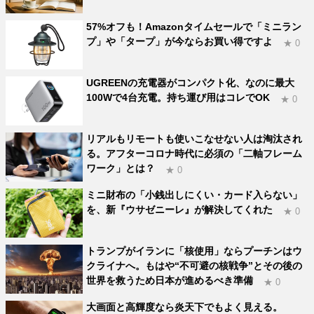
57%オフも！Amazonタイムセールで「ミニラン
プ」や「タープ」が今ならお買い得ですよ
★ 0
UGREENの充電器がコンパクト化、なのに最大
100Wで4台充電。持ち運び用はコレでOK
★ 0
リアルもリモートも使いこなせない人は淘汰され
る。アフターコロナ時代に必須の「二軸フレーム
ワーク」とは？
★ 0
ミニ財布の「小銭出しにくい・カード入らない」
を、新『ウサゼニーレ』が解決してくれた
★ 0
トランプがイランに「核使用」ならプーチンはウ
クライナへ。もはや“不可避の核戦争”とその後の
世界を救うため日本が進めるべき準備
★ 0
大画面と高輝度なら炎天下でもよく見える。