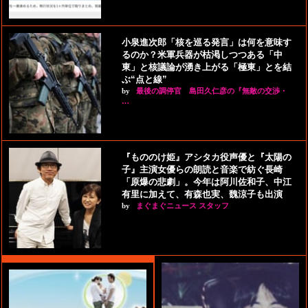
小泉進次郎「核を巡る発言」は何を意味す
るのか？米軍兵器が枯渇しつつある「中
東」と核議論が湧き上がる「極東」とを結
ぶ“点と線”
by
最後の調停官 島田久仁彦の『無敵の交渉・
…
『もののけ姫』アシタカ役声優と『太陽の
子』主演女優らの朗読と音楽で紡ぐ長崎
「原爆の悲劇」。今年は阿川佐和子、中江
有里に加えて、有森也実、魏涼子も出演
by
まぐまぐニュース スタッフ