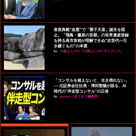
皇室典範“改悪”で「愛子天皇」誕生を阻
止。「飛鳥・藤原の宮都」の世界遺産登録
を誇る高市首相が理解できぬ“次世代へ引
き継ぐもの”の本質
by
小林よしのり『小林よしのりライジング』
「コンサルを超えないと、生き残れない」
──元証券会社社長・澤田聖陽が語る、AI
時代の"伴走型コンサル"の正体
by
gyouza（まぐまぐ編集部）