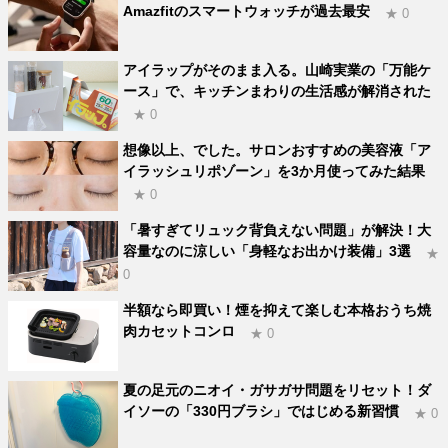
Amazfitのスマートウォッチが過去最安
★ 0
アイラップがそのまま入る。山崎実業の「万能ケ
ース」で、キッチンまわりの生活感が解消された
★ 0
想像以上、でした。サロンおすすめの美容液「ア
イラッシュリポゾーン」を3か月使ってみた結果
★ 0
「暑すぎてリュック背負えない問題」が解決！大
容量なのに涼しい「身軽なお出かけ装備」3選
★
0
半額なら即買い！煙を抑えて楽しむ本格おうち焼
肉カセットコンロ
★ 0
夏の足元のニオイ・ガサガサ問題をリセット！ダ
イソーの「330円ブラシ」ではじめる新習慣
★ 0