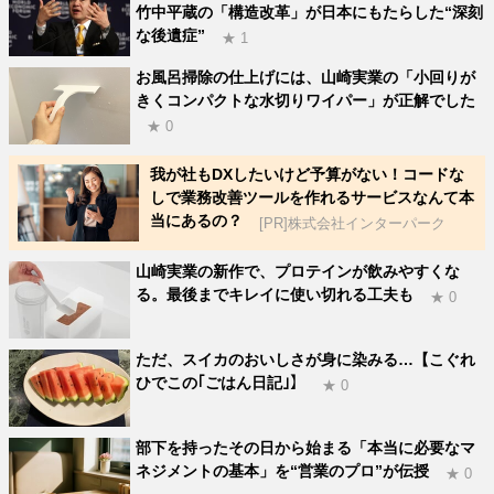
竹中平蔵の「構造改革」が日本にもたらした“深刻
な後遺症”
★ 1
お風呂掃除の仕上げには、山崎実業の「小回りが
きくコンパクトな水切りワイパー」が正解でした
★ 0
我が社もDXしたいけど予算がない！コードな
しで業務改善ツールを作れるサービスなんて本
当にあるの？
[PR]株式会社インターパーク
山崎実業の新作で、プロテインが飲みやすくな
る。最後までキレイに使い切れる工夫も
★ 0
ただ、スイカのおいしさが身に染みる…【こぐれ
ひでこの｢ごはん日記｣】
★ 0
部下を持ったその日から始まる「本当に必要なマ
ネジメントの基本」を“営業のプロ”が伝授
★ 0