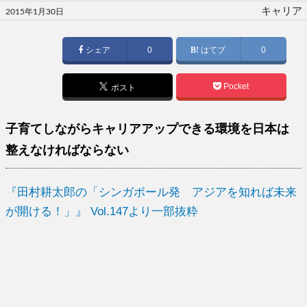
投
キャリア
2015年1月30日
稿
日:
シェア
0
はてブ
0
Pocket
ポスト
子育てしながらキャリアアップできる環境を日本は
整えなければならない
『田村耕太郎の「シンガポール発 アジアを知れば未来
が開ける！」』 Vol.147より一部抜粋