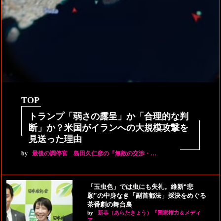
TOP
トランプ「弱さの露呈」か「合理的な判
断」か？米国がイランへの大規模攻撃を
見送った理由
by
最後の調停官 島田久仁彦の『無敵の交渉・…
「玉虫色」では虫にも失礼。維新“悲
願”の中身なき「副首都法」採決をめぐる
茶番劇の舞台裏
by
新恭（あらたきょう）『国家権力＆メディ
ア…