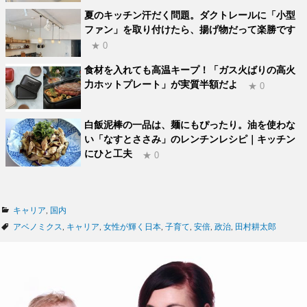
夏のキッチン汗だく問題。ダクトレールに「小型
ファン」を取り付けたら、揚げ物だって楽勝です
★ 0
食材を入れても高温キープ！「ガス火ばりの高火
力ホットプレート」が実質半額だよ
★ 0
白飯泥棒の一品は、麺にもぴったり。油を使わな
い「なすとささみ」のレンチンレシピ｜キッチン
にひと工夫
★ 0
カ
キャリア
,
国内
テ
タ
アベノミクス
,
キャリア
,
女性が輝く日本
,
子育て
,
安倍
,
政治
,
田村耕太郎
ゴ
グ
リ
ー