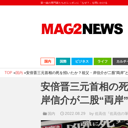
第一線の専門家たちがニッポンに「なぜ？」を問いかける
国内
国際
ビジネス
ライフ
カルチ
TOP
»
国内
»
安倍晋三元首相の死を招いたか？祖父・岸信介が二股“両岸”
安倍晋三元首相の
岸信介が二股“両岸
2022.08.29
by
国内
佐高信『佐高信の