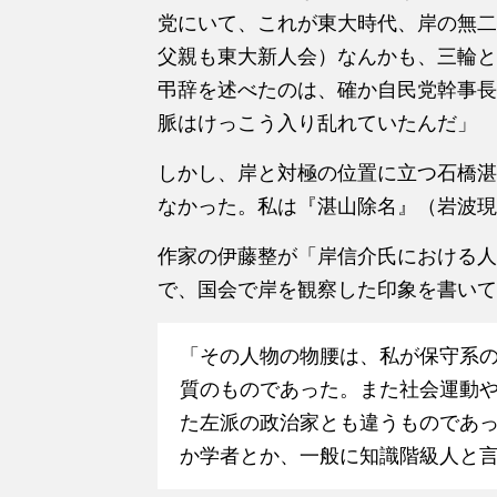
党にいて、これが東大時代、岸の無二
父親も東大新人会）なんかも、三輪と
弔辞を述べたのは、確か自民党幹事長
脈はけっこう入り乱れていたんだ」
しかし、岸と対極の位置に立つ石橋湛
なかった。私は『湛山除名』（岩波現
作家の伊藤整が「岸信介氏における人間
で、国会で岸を観察した印象を書いて
「その人物の物腰は、私が保守系
質のものであった。また社会運動
た左派の政治家とも違うものであ
か学者とか、一般に知識階級人と