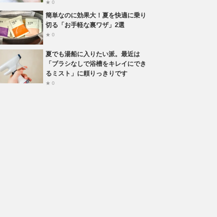
★ 0
簡単なのに効果大！夏を快適に乗り
切る「お手軽な裏ワザ」2選
★ 0
夏でも湯船に入りたい派。最近は
「ブラシなしで浴槽をキレイにでき
るミスト」に頼りっきりです
★ 0