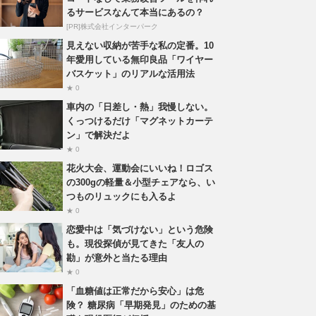
るサービスなんて本当にあるの？
[PR]株式会社インターパーク
見えない収納が苦手な私の定番。10
年愛用している無印良品「ワイヤー
バスケット」のリアルな活用法
★ 0
車内の「日差し・熱」我慢しない。
くっつけるだけ「マグネットカーテ
ン」で解決だよ
★ 0
花火大会、運動会にいいね！ロゴス
の300gの軽量＆小型チェアなら、い
つものリュックにも入るよ
★ 0
恋愛中は「気づけない」という危険
も。現役探偵が見てきた「友人の
勘」が意外と当たる理由
★ 0
「血糖値は正常だから安心」は危
険？ 糖尿病「早期発見」のための基