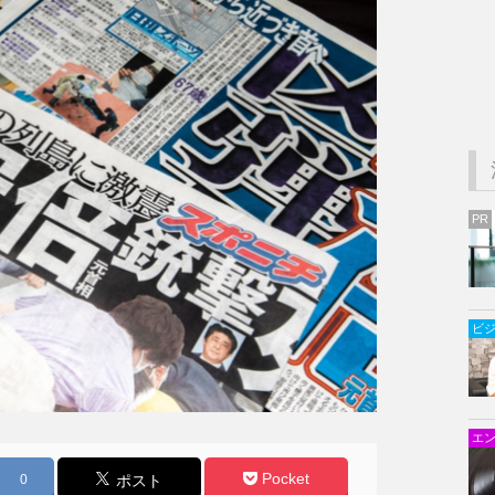
PR
ビ
エ
Pocket
0
ポスト