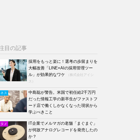
注目の記事
採用をもっと楽に！選考の歩留まりを
大幅改善「LINE×AIの採用管理ツー
ル」が効果的なワケ
（株式会社アイシ
ス）
中島聡が警告。米国で初任給2千万円
ジネス
だった情報工学の新卒生がファストフ
ード店で働くしかなくなった現状から
学ぶべきこと
IT企業でメルマガの老舗「まぐまぐ」
ンタメ
が何故アナログレコードを発売したの
か？