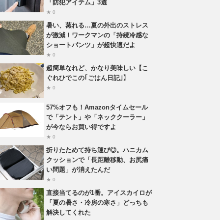
「防犯アイテム」3選
★ 0
暑い、蒸れる…夏の外出のストレス
が激減！ワークマンの「持続冷感な
ショートパンツ」が超快適だよ
★ 0
超簡単なれど、かなり美味しい【こ
ぐれひでこの｢ごはん日記｣】
★ 0
57%オフも！Amazonタイムセール
で「テント」や「ネッククーラー」
が今ならお買い得ですよ
★ 0
折りたためて持ち運び◎。ハニカム
クッションで「長距離移動、お尻痛
い問題」が消えたんだ
★ 0
直接当てるのが1番。アイスカイロが
「夏の暑さ・冷房の寒さ」どっちも
解決してくれた