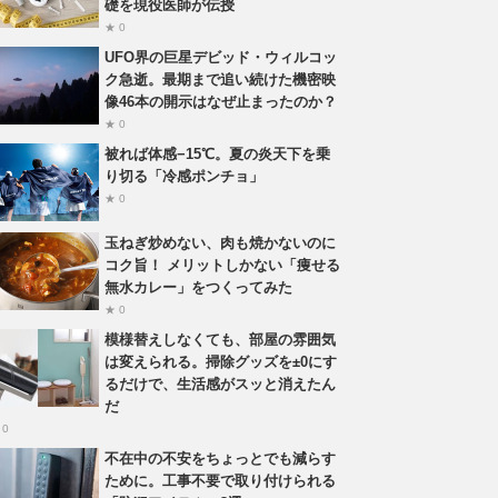
礎を現役医師が伝授
★ 0
UFO界の巨星デビッド・ウィルコッ
ク急逝。最期まで追い続けた機密映
像46本の開示はなぜ止まったのか？
★ 0
被れば体感−15℃。夏の炎天下を乗
り切る「冷感ポンチョ」
★ 0
玉ねぎ炒めない、肉も焼かないのに
コク旨！ メリットしかない「痩せる
無水カレー」をつくってみた
★ 0
模様替えしなくても、部屋の雰囲気
は変えられる。掃除グッズを±0にす
るだけで、生活感がスッと消えたん
だ
 0
不在中の不安をちょっとでも減らす
ために。工事不要で取り付けられる