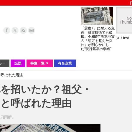
「震度7」に耐える免
震・耐震技術でも破
損。令和8年熊本地震
ス！test
の「想定を超えた揺
れ」が明らかにし
た“現行基準の弱点”
ャー
話題
特集一覧 ▼
有名企業
と呼ばれた理由
死を招いたか？祖父・
”と呼ばれた理由
筆刀両断』