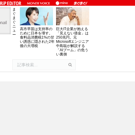
ま
ぐ
ま
ぐ
ニ
高市早苗は支持率の
巨大IT企業が抱える
ュ
ために日本を壊す。
「見えない借金」は
ー
食料品消費税1%の甘
250兆円。元
い誘惑に隠された2年
Microsoftエンジニア
後の大増税
中島聡が解説する
「AIブーム」の危う
い裏側