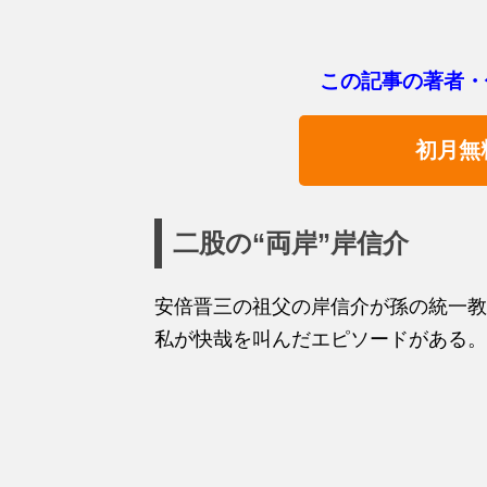
この記事の著者・
初月無
二股の“両岸”岸信介
安倍晋三の祖父の岸信介が孫の統一教
私が快哉を叫んだエピソードがある。