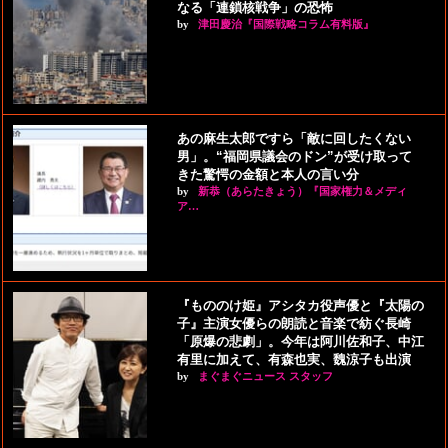
なる「連鎖核戦争」の恐怖
by
津田慶治『国際戦略コラム有料版』
あの麻生太郎ですら「敵に回したくない
男」。“福岡県議会のドン”が受け取って
きた驚愕の金額と本人の言い分
by
新恭（あらたきょう）『国家権力＆メディ
ア…
『もののけ姫』アシタカ役声優と『太陽の
子』主演女優らの朗読と音楽で紡ぐ長崎
「原爆の悲劇」。今年は阿川佐和子、中江
有里に加えて、有森也実、魏涼子も出演
by
まぐまぐニュース スタッフ