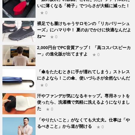
いに薄くなる「椅子」でつらさが大幅に減った！
★ 0
裸足でも履けちゃうサロモンの「リカバリーシュ
ーズ」にハマり中！ 夏のおでかけに快適なんだよ
ね〜
★ 0
2,000円台でPC音質アップ！ 「高コスパスピーカ
ー」の進化版が出てますよ
★ 0
「傘をたたむときに手が濡れてしまう」ストレス
にさよなら！この傘、使いづらさが全然ないんだ
★ 0
汗やファンデが気になるキャップ。専用ネットを
使ったら、洗濯機で気軽に洗えるようになりまし
た
★ 0
「やりたいこと」がなくても大丈夫。仕事は「や
るべきこと」から道が開ける
★ 0