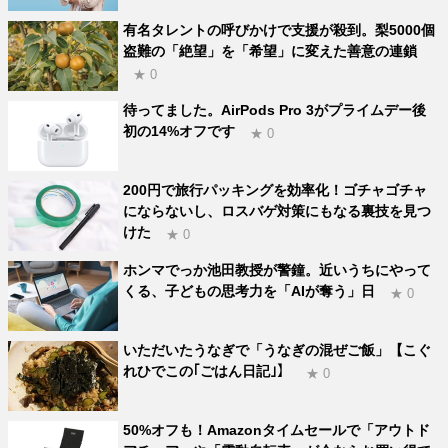
有名タレントの呼びかけで支援が殺到。梨5000個
盗難の「絶望」を「希望」に変えた善意の連鎖
★ 0
待ってました。AirPods Pro 3がプライムデー後
初の14%オフです
★ 0
200円で旅行パッキングを効率化！ゴチャゴチャ
にならないし、ロスバゲ対策にもなる裏技を見つ
けた
★ 0
ホンマでっか池田教授が警鐘。近いうちにやって
くる、子どもの思考力を「AIが奪う」日
★ 0
いただいたうなぎで「うなぎの混ぜご飯」【こぐ
れひでこの｢ごはん日記｣】
★ 0
50%オフも！Amazonタイムセールで「アウトド