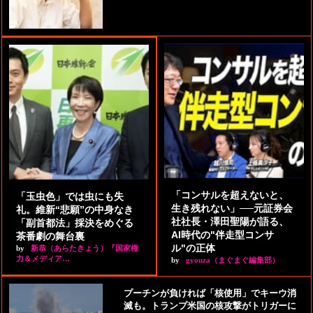
「コンサルを超えないと、
「玉虫色」では虫にも失
生き残れない」──元証券会
礼。維新“悲願”の中身なき
社社長・澤田聖陽が語る、
「副首都法」採決をめぐる
AI時代の"伴走型コンサ
茶番劇の舞台裏
ル"の正体
by
新恭（あらたきょう）『国家権
力＆メディア…
by
gyouza（まぐまぐ編集部）
プーチンが負ければ「核使用」でキーウ消
滅も。トランプ米国の核攻撃がトリガーに