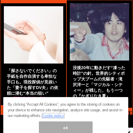
没後20年に動きだす“凍った
「探さないでください」の
時計”の針。世界的シティポ
手紙を自作自演する卑怯な
ップ大ブームの先駆者・滝
手口も。現役探偵が見抜い
沢洋一と「マジカル・シテ
た「妻子を探すDV夫」の依
ィー」が残した、もう一つ
頼に潜む“本当の狙い”
の『かぎりなき夏』
by
阿部泰尚『伝説の探偵』
by
都鳥 流星
By clicking “Accept All Cookies”, you agree to the storing of cookies on
your device to enhance site navigation, analyze site usage, and assist in
MAG2 NEWS HEADLINE
our marketing efforts.
Coolie policy
ok
×