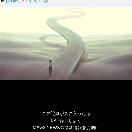
タ
お金持ち
,
ヒデキ
,
熱血日記
ゴ
グ
リ
ー
この記事が気に入ったら
いいね！しよう
MAG2 NEWSの最新情報をお届け