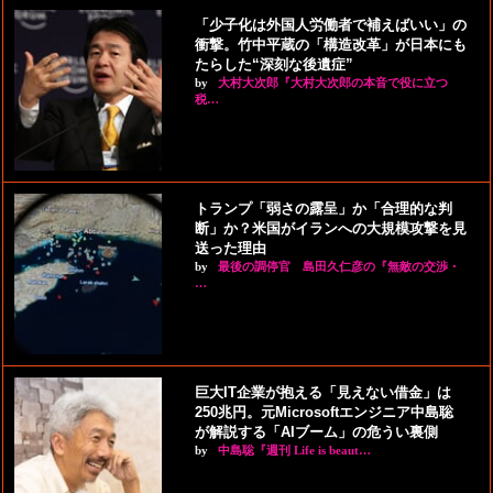
「少子化は外国人労働者で補えばいい」の
衝撃。竹中平蔵の「構造改革」が日本にも
たらした“深刻な後遺症”
by
大村大次郎『大村大次郎の本音で役に立つ
税…
トランプ「弱さの露呈」か「合理的な判
断」か？米国がイランへの大規模攻撃を見
送った理由
by
最後の調停官 島田久仁彦の『無敵の交渉・
…
巨大IT企業が抱える「見えない借金」は
250兆円。元Microsoftエンジニア中島聡
が解説する「AIブーム」の危うい裏側
by
中島聡『週刊 Life is beaut…