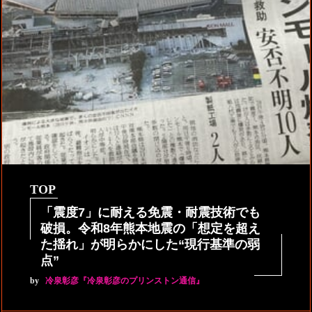
TOP
「震度7」に耐える免震・耐震技術でも
破損。令和8年熊本地震の「想定を超え
た揺れ」が明らかにした“現行基準の弱
点”
by
冷泉彰彦『冷泉彰彦のプリンストン通信』