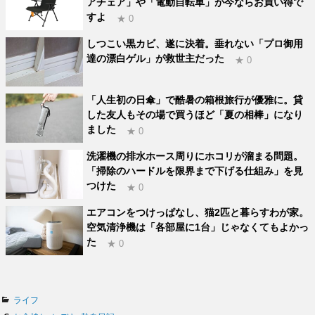
アチェア」や「電動自転車」が今ならお買い得で
すよ
★ 0
しつこい黒カビ、遂に決着。垂れない「プロ御用
達の漂白ゲル」が救世主だった
★ 0
「人生初の日傘」で酷暑の箱根旅行が優雅に。貸
した友人もその場で買うほど「夏の相棒」になり
ました
★ 0
洗濯機の排水ホース周りにホコリが溜まる問題。
「掃除のハードルを限界まで下げる仕組み」を見
つけた
★ 0
エアコンをつけっぱなし、猫2匹と暮らすわが家。
空気清浄機は「各部屋に1台」じゃなくてもよかっ
た
★ 0
カ
ライフ
テ