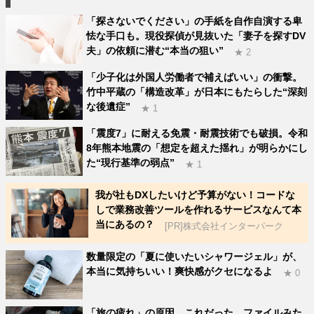
「探さないでください」の手紙を自作自演する卑
怯な手口も。現役探偵が見抜いた「妻子を探すDV
夫」の依頼に潜む“本当の狙い”
★ 2
「少子化は外国人労働者で補えばいい」の衝撃。
竹中平蔵の「構造改革」が日本にもたらした“深刻
な後遺症”
★ 1
「震度7」に耐える免震・耐震技術でも破損。令和
8年熊本地震の「想定を超えた揺れ」が明らかにし
た“現行基準の弱点”
★ 1
我が社もDXしたいけど予算がない！コードな
しで業務改善ツールを作れるサービスなんて本
当にあるの？
[PR]株式会社インターパーク
数量限定の「夏に使いたいシャワージェル」が、
本当に気持ちいい！爽快感がクセになるよ
★ 0
「旅の疲れ」の原因、これだった。ファイルみた