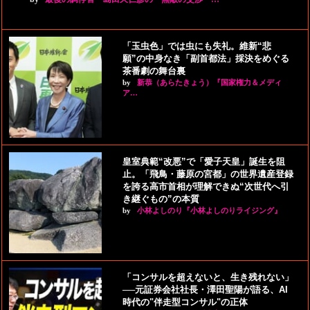
「玉虫色」では虫にも失礼。維新“悲
願”の中身なき「副首都法」採決をめぐる
茶番劇の舞台裏
by
新恭（あらたきょう）『国家権力＆メディ
ア…
皇室典範“改悪”で「愛子天皇」誕生を阻
止。「飛鳥・藤原の宮都」の世界遺産登録
を誇る高市首相が理解できぬ“次世代へ引
き継ぐもの”の本質
by
小林よしのり『小林よしのりライジング』
「コンサルを超えないと、生き残れない」
──元証券会社社長・澤田聖陽が語る、AI
時代の"伴走型コンサル"の正体