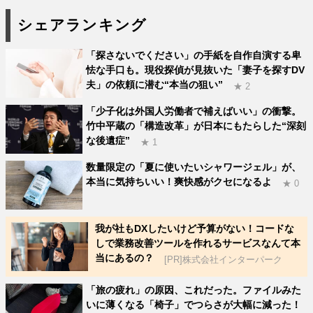
シェアランキング
「探さないでください」の手紙を自作自演する卑
怯な手口も。現役探偵が見抜いた「妻子を探すDV
夫」の依頼に潜む“本当の狙い”
★ 2
「少子化は外国人労働者で補えばいい」の衝撃。
竹中平蔵の「構造改革」が日本にもたらした“深刻
な後遺症”
★ 1
数量限定の「夏に使いたいシャワージェル」が、
本当に気持ちいい！爽快感がクセになるよ
★ 0
我が社もDXしたいけど予算がない！コードな
しで業務改善ツールを作れるサービスなんて本
当にあるの？
[PR]株式会社インターパーク
「旅の疲れ」の原因、これだった。ファイルみた
いに薄くなる「椅子」でつらさが大幅に減った！