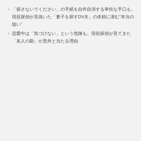
ペ
ペ
ペ
「探さないでください」の手紙を自作自演する卑怯な手口も。
ー
ー
ー
現役探偵が見抜いた「妻子を探すDV夫」の依頼に潜む“本当の
狙い”
ジ
ジ
ジ
恋愛中は「気づけない」という危険も。現役探偵が見てきた
「友人の勘」が意外と当たる理由