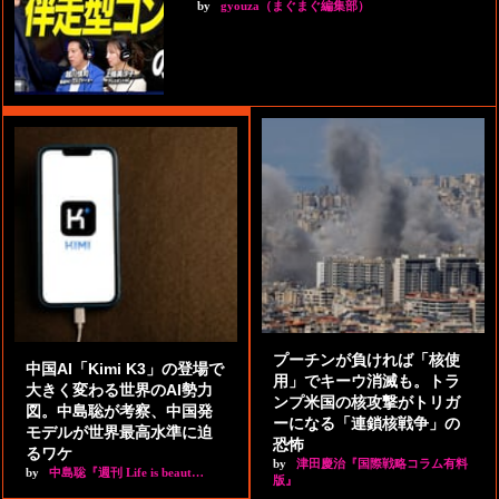
by
gyouza（まぐまぐ編集部）
プーチンが負ければ「核使
中国AI「Kimi K3」の登場で
用」でキーウ消滅も。トラ
大きく変わる世界のAI勢力
ンプ米国の核攻撃がトリガ
図。中島聡が考察、中国発
ーになる「連鎖核戦争」の
モデルが世界最高水準に迫
恐怖
るワケ
by
津田慶治『国際戦略コラム有料
by
中島聡『週刊 Life is beaut…
版』