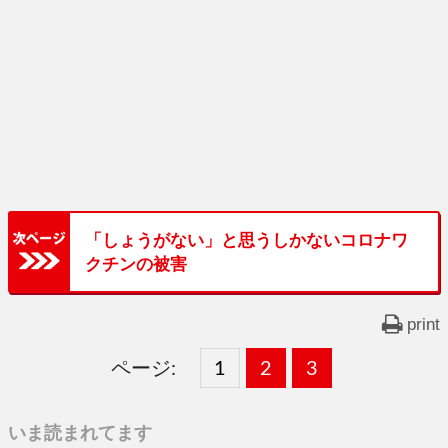
「しょうがない」と思うしかないコロナワ
クチンの被害
print
ページ:
固
1
固
2
,
固
3
,
定
定
定
いま読まれてます