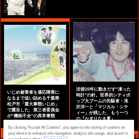
没後20年に動きだす“凍った
いじめ被害者を適応障害に
時計”の針。世界的シティポ
なるまで追い詰める千葉県
ップ大ブームの先駆者・滝
松戸市「重大事態いじめ」
沢洋一と「マジカル・シテ
で露呈した、第三者委員会
ィー」が残した、もう一つ
が“機能不全”の異常事態
の『かぎりなき夏』
by
阿部泰尚『伝説の探偵』
by
都鳥 流星
By clicking “Accept All Cookies”, you agree to the storing of cookies on
your device to enhance site navigation, analyze site usage, and assist in
MAG2 NEWS HEADLINE