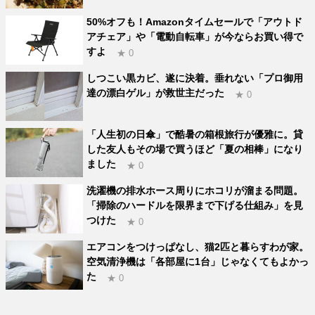
50%オフも！Amazonタイムセールで「アウトド
アチェア」や「電動自転車」が今ならお買い得で
すよ
★ 0
しつこい黒カビ、遂に決着。垂れない「プロ御用
達の漂白ゲル」が救世主だった
★ 0
「人生初の日傘」で酷暑の箱根旅行が優雅に。貸
した友人もその場で買うほど「夏の相棒」になり
ました
★ 0
洗濯機の排水ホース周りにホコリが溜まる問題。
「掃除のハードルを限界まで下げる仕組み」を見
つけた
★ 0
エアコンをつけっぱなし、猫2匹と暮らすわが家。
空気清浄機は「各部屋に1台」じゃなくてもよかっ
た
★ 0