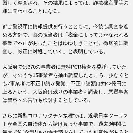
厳しく精査され、その結果によっては、詐欺破産罪等の
罪に問われることになる。
都は警視庁に情報提供を行うとともに、今後も調査を進
める方針で、都の担当者は「税金によってまかなわれる
事業で不正があったことはゆゆしきことだ。徹底的に調
査し、厳正に対処していく」と表明している。
大阪府では370の事業者に無料PCR検査を委託していた
が、そのうち15事業者を抽出調査したところ、少なくと
も7事業者に不正申請が発覚、不正申請額は約42億円に
上るという。大阪府は残りの事業者も調査し、悪質事案
は警察への告訴も検討するとしている。
さらに新型コロナワクチン接種では、近畿日本ツーリス
トが全国の自治体から請け負った事業で、過去3年間に
最大で約16億円もの過大請求をしていた可能性があると