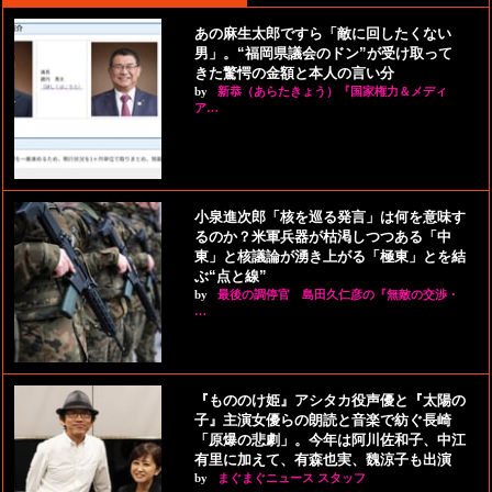
あの麻生太郎ですら「敵に回したくない
男」。“福岡県議会のドン”が受け取って
きた驚愕の金額と本人の言い分
by
新恭（あらたきょう）『国家権力＆メディ
ア…
小泉進次郎「核を巡る発言」は何を意味す
るのか？米軍兵器が枯渇しつつある「中
東」と核議論が湧き上がる「極東」とを結
ぶ“点と線”
by
最後の調停官 島田久仁彦の『無敵の交渉・
…
『もののけ姫』アシタカ役声優と『太陽の
子』主演女優らの朗読と音楽で紡ぐ長崎
「原爆の悲劇」。今年は阿川佐和子、中江
有里に加えて、有森也実、魏涼子も出演
by
まぐまぐニュース スタッフ