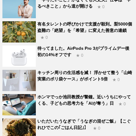
るべきこと」から道が開ける
★ 0
有名タレントの呼びかけで支援が殺到。梨5000個
盗難の「絶望」を「希望」に変えた善意の連鎖
★ 0
待ってました。AirPods Pro 3がプライムデー後
初の14%オフです
★ 0
キッチン周りの生活感を滅！ 浮かせて整う「山崎
実業のポリ袋ケース」がポイント5倍
★ 0
ホンマでっか池田教授が警鐘。近いうちにやって
くる、子どもの思考力を「AIが奪う」日
★ 0
いただいたうなぎで「うなぎの混ぜご飯」【こぐ
れひでこの｢ごはん日記｣】
★ 0