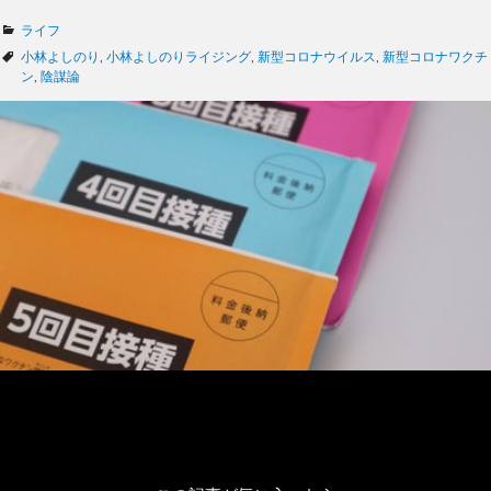
カ
ライフ
テ
タ
小林よしのり
,
小林よしのりライジング
,
新型コロナウイルス
,
新型コロナワクチ
ゴ
グ
ン
,
陰謀論
リ
ー