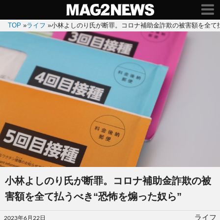
TOP
»
ライフ
»
小林よしのり氏が断罪。コロナ補助金詐欺の被害額を全て払
小林よしのり氏が断罪。コロナ補助金詐欺の被
害額を全て払うべき“恐怖を煽った奴ら”
投
ライフ
2023年6月22日