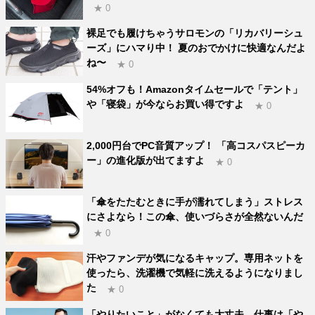
★ 0
裸足でも履けちゃうサロモンの「リカバリーシュ
ーズ」にハマり中！ 夏のおでかけに快適なんだよ
ね〜
★ 0
54%オフも！Amazonタイムセールで「テント」
や「寝袋」が今ならお買い得ですよ
★ 0
2,000円台でPC音質アップ！ 「高コスパスピーカ
ー」の進化版が出てますよ
★ 0
「傘をたたむときに手が濡れてしまう」ストレス
にさよなら！この傘、使いづらさが全然ないんだ
★ 0
汗やファンデが気になるキャップ。専用ネットを
使ったら、洗濯機で気軽に洗えるようになりまし
た
★ 0
「やりたいこと」がなくても大丈夫。仕事は「や