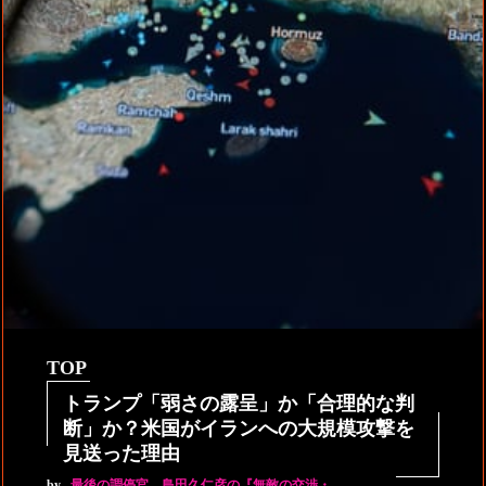
TOP
トランプ「弱さの露呈」か「合理的な判
断」か？米国がイランへの大規模攻撃を
見送った理由
by
最後の調停官 島田久仁彦の『無敵の交渉・…