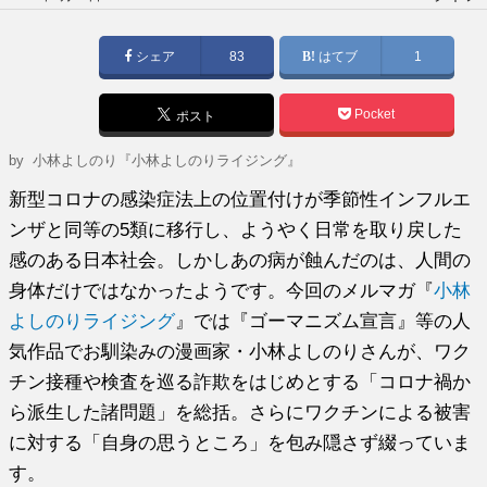
稿
日:
シェア
83
はてブ
1
Pocket
ポスト
by
小林よしのり『小林よしのりライジング』
新型コロナの感染症法上の位置付けが季節性インフルエ
ンザと同等の5類に移行し、ようやく日常を取り戻した
感のある日本社会。しかしあの病が蝕んだのは、人間の
身体だけではなかったようです。今回のメルマガ『
小林
よしのりライジング
』では『ゴーマニズム宣言』等の人
気作品でお馴染みの漫画家・小林よしのりさんが、ワク
チン接種や検査を巡る詐欺をはじめとする「コロナ禍か
ら派生した諸問題」を総括。さらにワクチンによる被害
に対する「自身の思うところ」を包み隠さず綴っていま
す。