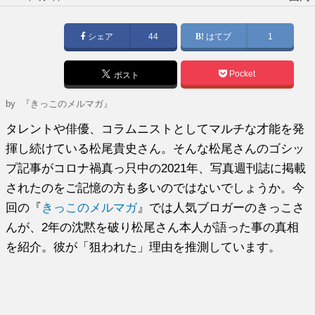
稿
日:
シェア
44
はてブ
1
Pocket
ポスト
by
『きっこのメルマガ』
タレントや俳優、コラムニストとしてマルチな才能を発
揮し続けている松尾貴史さん。そんな松尾さんのゴシッ
プ記事がコロナ禍真っ只中の2021年、写真週刊誌に掲載
されたのをご記憶の方も多いのではないでしょうか。今
回の『
きっこのメルマガ
』では人気ブロガーのきっこさ
んが、2年の沈黙を破り松尾さん本人が語った事の真相
を紹介。彼が「狙われた」理由を推測しています。