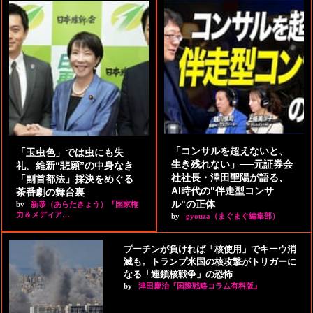
「コンサルを超えないと、
「玉虫色」では虫にも失
生き残れない」──元証券会
礼。維新“悲願”の中身なき
社社長・澤田聖陽が語る、
「副首都法」採決をめぐる
AI時代の"伴走型コンサ
茶番劇の舞台裏
ル"の正体
by
新恭（あらたきょう）『国家権
力＆メディア…
by
gyouza（まぐまぐ編集部）
プーチンが負ければ「核使用」でキーウ消
滅も。トランプ米国の核攻撃がトリガーに
なる「連鎖核戦争」の恐怖
by
津田慶治『国際戦略コラム有料版』