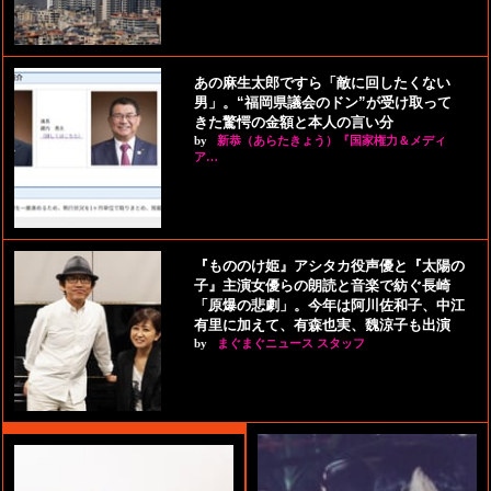
あの麻生太郎ですら「敵に回したくない
男」。“福岡県議会のドン”が受け取って
きた驚愕の金額と本人の言い分
by
新恭（あらたきょう）『国家権力＆メディ
ア…
『もののけ姫』アシタカ役声優と『太陽の
子』主演女優らの朗読と音楽で紡ぐ長崎
「原爆の悲劇」。今年は阿川佐和子、中江
有里に加えて、有森也実、魏涼子も出演
by
まぐまぐニュース スタッフ