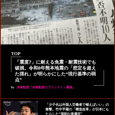
TOP
「震度7」に耐える免震・耐震技術でも
破損。令和8年熊本地震の「想定を超え
た揺れ」が明らかにした“現行基準の弱
点”
by
冷泉彰彦『冷泉彰彦のプリンストン通信』
「少子化は外国人労働者で補えばいい」の
衝撃。竹中平蔵の「構造改革」が日本にも
たらした“深刻な後遺症”