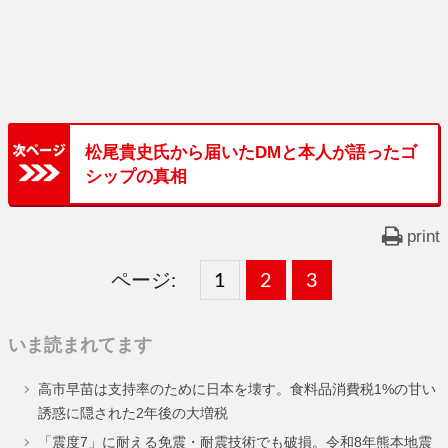
松尾貴史氏から届いたDMと本人が語ったゴ
シップの真相
print
ページ:
固
1
固
2
,
固
3
,
定
定
定
いま読まれてます
ペ
ペ
ペ
高市早苗は支持率のために日本を壊す。食料品消費税1%の甘い
ー
ー
ー
誘惑に隠された2年後の大増税
ジ
ジ
ジ
「震度7」に耐える免震・耐震技術でも破損。令和8年熊本地震