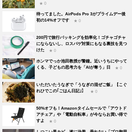
★ 0
待ってました。AirPods Pro 3がプライムデー後
初の14%オフです
★ 0
200円で旅行パッキングを効率化！ゴチャゴチャ
にならないし、ロスバゲ対策にもなる裏技を見つ
けた
★ 0
ホンマでっか池田教授が警鐘。近いうちにやって
くる、子どもの思考力を「AIが奪う」日
★ 0
いただいたうなぎで「うなぎの混ぜご飯」【こぐ
れひでこの｢ごはん日記｣】
★ 0
50%オフも！Amazonタイムセールで「アウトド
アチェア」や「電動自転車」が今ならお買い得で
すよ
★ 0
しつこい黒カビ、遂に決着。垂れない「プロ御用