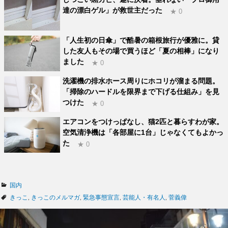
達の漂白ゲル」が救世主だった
★ 0
「人生初の日傘」で酷暑の箱根旅行が優雅に。貸
した友人もその場で買うほど「夏の相棒」になり
ました
★ 0
洗濯機の排水ホース周りにホコリが溜まる問題。
「掃除のハードルを限界まで下げる仕組み」を見
つけた
★ 0
エアコンをつけっぱなし、猫2匹と暮らすわが家。
空気清浄機は「各部屋に1台」じゃなくてもよかっ
た
★ 0
カ
国内
テ
タ
きっこ
,
きっこのメルマガ
,
緊急事態宣言
,
芸能人・有名人
,
菅義偉
ゴ
グ
リ
ー