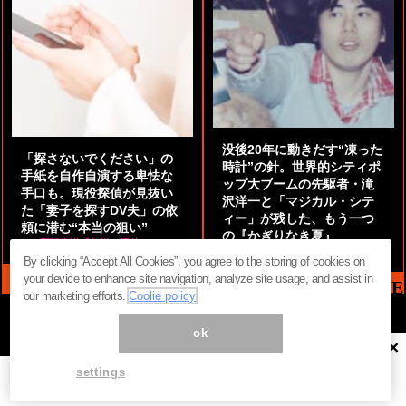
没後20年に動きだす“凍った
「探さないでください」の
時計”の針。世界的シティポ
手紙を自作自演する卑怯な
ップ大ブームの先駆者・滝
手口も。現役探偵が見抜い
沢洋一と「マジカル・シテ
た「妻子を探すDV夫」の依
ィー」が残した、もう一つ
頼に潜む“本当の狙い”
の『かぎりなき夏』
by
阿部泰尚『伝説の探偵』
by
都鳥 流星
By clicking “Accept All Cookies”, you agree to the storing of cookies on
your device to enhance site navigation, analyze site usage, and assist in
MAG2 NEWS HEADLINE
our marketing efforts.
Coolie policy
ok
×
ページ内の商標は全て商標権者に属します。無断転載を禁じます。 ©
まぐまぐ！
settings