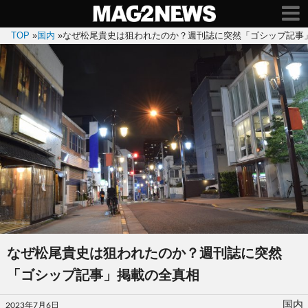
TOP
»
国内
»
なぜ松尾貴史は狙われたのか？週刊誌に突然「ゴシップ記事
なぜ松尾貴史は狙われたのか？週刊誌に突然
「ゴシップ記事」掲載の全真相
投
国内
2023年7月6日