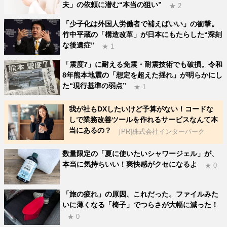
夫」の依頼に潜む“本当の狙い”
★ 2
「少子化は外国人労働者で補えばいい」の衝撃。
竹中平蔵の「構造改革」が日本にもたらした“深刻
な後遺症”
★ 1
「震度7」に耐える免震・耐震技術でも破損。令和
8年熊本地震の「想定を超えた揺れ」が明らかにし
た“現行基準の弱点”
★ 1
我が社もDXしたいけど予算がない！コードな
しで業務改善ツールを作れるサービスなんて本
当にあるの？
[PR]株式会社インターパーク
数量限定の「夏に使いたいシャワージェル」が、
本当に気持ちいい！爽快感がクセになるよ
★ 0
「旅の疲れ」の原因、これだった。ファイルみた
いに薄くなる「椅子」でつらさが大幅に減った！
★ 0