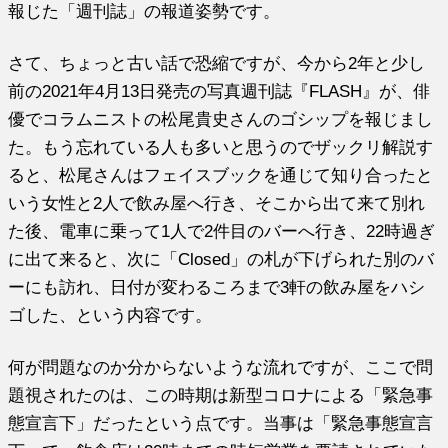
報じた「週刊誌」の報道姿勢です。
さて、ちょっと古い話で恐縮ですが、今から2年と少し
前の2021年4月13日発売の写真週刊誌『FLASH』が、俳
優でコラムニストの松尾貴史さんのゴシップを報じまし
た。もう忘れている人も多いと思うのでザックリ解説す
ると、松尾さんはフェイスブックを通じて知り合ったと
いう女性と2人で飲み屋へ行き、そこから出て来て別れ
た後、電車に乗って1人で2件目のバーへ行き、22時過ぎ
に出て来ると、次に「Closed」の札が下げられた別のバ
ーにも訪れ、日付が変わるころまで3軒の飲み屋をハシ
ゴした、という内容です。
何が問題なのか分からないような流れですが、ここで問
題視されたのは、この時期は新型コロナによる「緊急事
態宣言下」だったという点です。当事は「緊急事態宣言