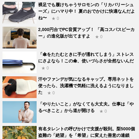
裸足でも履けちゃうサロモンの「リカバリーシュ
ーズ」にハマり中！ 夏のおでかけに快適なんだよ
ね〜
★ 0
2,000円台でPC音質アップ！ 「高コスパスピーカ
ー」の進化版が出てますよ
★ 0
「傘をたたむときに手が濡れてしまう」ストレス
にさよなら！この傘、使いづらさが全然ないんだ
★ 0
汗やファンデが気になるキャップ。専用ネットを
使ったら、洗濯機で気軽に洗えるようになりまし
た
★ 0
「やりたいこと」がなくても大丈夫。仕事は「や
るべきこと」から道が開ける
★ 0
有名タレントの呼びかけで支援が殺到。梨5000個
盗難の「絶望」を「希望」に変えた善意の連鎖