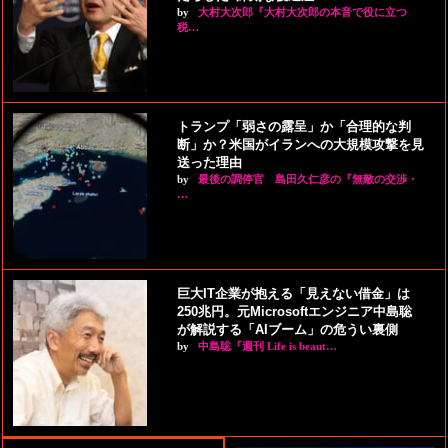
by
大村大次郎『大村大次郎の本音で役に立つ
税…
トランプ「弱さの露呈」か「合理的な判
断」か？米国がイランへの大規模攻撃を見
送った理由
by
最後の調停官 島田久仁彦の『無敵の交渉・
…
巨大IT企業が抱える「見えない借金」は
250兆円。元Microsoftエンジニア中島聡
が解説する「AIブーム」の危うい裏側
by
中島聡『週刊 Life is beaut…