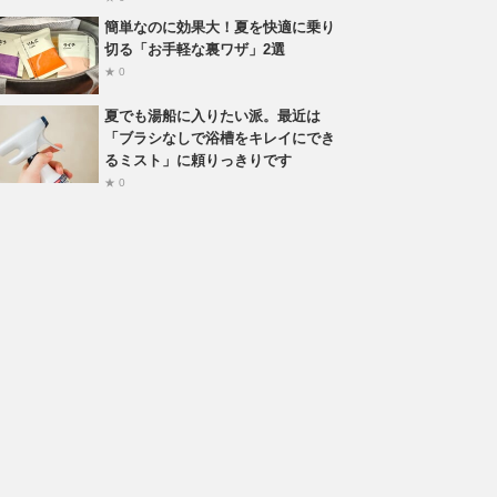
簡単なのに効果大！夏を快適に乗り
切る「お手軽な裏ワザ」2選
★ 0
夏でも湯船に入りたい派。最近は
「ブラシなしで浴槽をキレイにでき
るミスト」に頼りっきりです
★ 0