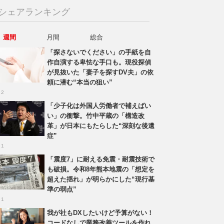
シェアランキング
週間
月間
総合
「探さないでください」の手紙を自
作自演する卑怯な手口も。現役探偵
が見抜いた「妻子を探すDV夫」の依
頼に潜む“本当の狙い”
 2
「少子化は外国人労働者で補えばい
い」の衝撃。竹中平蔵の「構造改
革」が日本にもたらした“深刻な後遺
症”
 1
「震度7」に耐える免震・耐震技術で
も破損。令和8年熊本地震の「想定を
超えた揺れ」が明らかにした“現行基
準の弱点”
 1
我が社もDXしたいけど予算がない！
コードなしで業務改善ツールを作れ