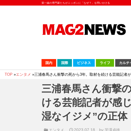
第一線の専門家たちがニッポンに「なぜ？」を問いかける
国内
国際
ビジネス
ライフ
カルチ
TOP
»
エンタメ
»
三浦春馬さん衝撃の死から3年。取材を続ける芸能記者が
三浦春馬さん衝撃の
ける芸能記者が感じ
湿なイジメ”の正体
2023.07.18
by
エンタメ
芋澤貞雄