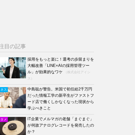
注目の記事
採用をもっと楽に！選考の歩留まりを
大幅改善「LINE×AIの採用管理ツー
ル」が効果的なワケ
（株式会社アイシ
ス）
中島聡が警告。米国で初任給2千万円
ジネス
だった情報工学の新卒生がファストフ
ード店で働くしかなくなった現状から
学ぶべきこと
IT企業でメルマガの老舗「まぐまぐ」
ンタメ
が何故アナログレコードを発売したの
か？