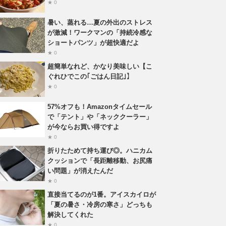
★ 0
暑い、蒸れる…夏の外出のストレス
が激減！ワークマンの「持続冷感な
ショートパンツ」が超快適だよ
★ 0
超簡単なれど、かなり美味しい【こ
ぐれひでこの｢ごはん日記｣】
★ 0
57%オフも！Amazonタイムセール
で「テント」や「ネッククーラー」
が今ならお買い得ですよ
★ 0
折りたためて持ち運び◎。ハニカム
クッションで「長距離移動、お尻痛
い問題」が消えたんだ
★ 0
直接当てるのが1番。アイスカイロが
「夏の暑さ・冷房の寒さ」どっちも
解決してくれた
★ 0