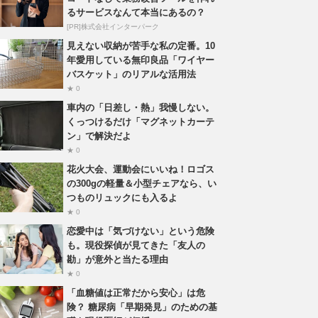
るサービスなんて本当にあるの？
[PR]株式会社インターパーク
見えない収納が苦手な私の定番。10
年愛用している無印良品「ワイヤー
バスケット」のリアルな活用法
★ 0
車内の「日差し・熱」我慢しない。
くっつけるだけ「マグネットカーテ
ン」で解決だよ
★ 0
花火大会、運動会にいいね！ロゴス
の300gの軽量＆小型チェアなら、い
つものリュックにも入るよ
★ 0
恋愛中は「気づけない」という危険
も。現役探偵が見てきた「友人の
勘」が意外と当たる理由
★ 0
「血糖値は正常だから安心」は危
険？ 糖尿病「早期発見」のための基