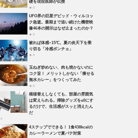
礎を現役医師が伝授
★ 0
UFO界の巨星デビッド・ウィルコッ
ク急逝。最期まで追い続けた機密映
像46本の開示はなぜ止まったのか？
★ 0
被れば体感−15℃。夏の炎天下を乗
り切る「冷感ポンチョ」
★ 0
玉ねぎ炒めない、肉も焼かないのに
コク旨！ メリットしかない「痩せる
無水カレー」をつくってみた
★ 0
模様替えしなくても、部屋の雰囲気
は変えられる。掃除グッズを±0にす
るだけで、生活感がスッと消えたん
だ
 0
4ステップでできる！ 1食438kcalの
カレーラーメンで夏バテ対策