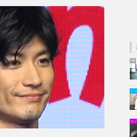
PR
ビ
エ