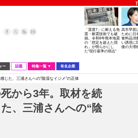
「震度7」に耐える免
高市早苗
震・耐震技術でも破
ために日
損。令和8年熊本地震
食料品消
の「想定を超えた揺
い誘惑に
れ」が明らかにし
後の大増
た“現行基準の弱点”
ャー
話題
特集一覧 ▼
有名企業
感じた、三浦さんへの“陰湿なイジメ”の正体
死から3年。取材を続
た、三浦さんへの“陰