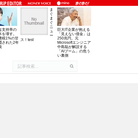
ま
ぐ
ま
ぐ
ニ
は支持率の
巨大IT企業が抱える
ュ
本を壊す。
「見えない借金」は
ー
費税1%の甘
250兆円。元
ス！test
隠された2年
Microsoftエンジニア
税
中島聡が解説する
「AIブーム」の危う
い裏側