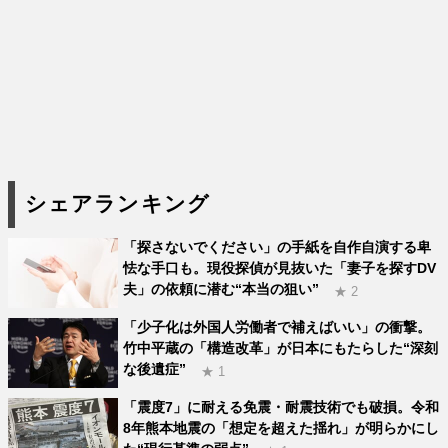
シェアランキング
「探さないでください」の手紙を自作自演する卑
怯な手口も。現役探偵が見抜いた「妻子を探すDV
夫」の依頼に潜む“本当の狙い”
★ 2
「少子化は外国人労働者で補えばいい」の衝撃。
竹中平蔵の「構造改革」が日本にもたらした“深刻
な後遺症”
★ 1
「震度7」に耐える免震・耐震技術でも破損。令和
8年熊本地震の「想定を超えた揺れ」が明らかにし