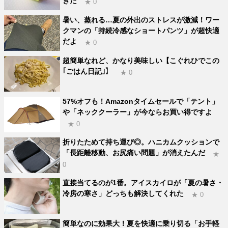
きた
★ 0
暑い、蒸れる…夏の外出のストレスが激減！ワー
クマンの「持続冷感なショートパンツ」が超快適
だよ
★ 0
超簡単なれど、かなり美味しい【こぐれひでこの
｢ごはん日記｣】
★ 0
57%オフも！Amazonタイムセールで「テント」
や「ネッククーラー」が今ならお買い得ですよ
★ 0
折りたためて持ち運び◎。ハニカムクッションで
「長距離移動、お尻痛い問題」が消えたんだ
★
0
直接当てるのが1番。アイスカイロが「夏の暑さ・
冷房の寒さ」どっちも解決してくれた
★ 0
簡単なのに効果大！夏を快適に乗り切る「お手軽