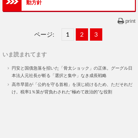
動方針
print
ページ:
固
1
固
2
,
固
3
,
定
定
定
いま読まれてます
ペ
ペ
ペ
円安と国債急落を招いた「骨太ショック」の正体。グーグル日
ー
ー
ー
本法人元社長が斬る「選択と集中」なき成長戦略
ジ
ジ
ジ
高市早苗が「公約を守る首相」を演じ続けるため、ただそれだ
け。税率1％策が背負わされた“極めて政治的”な役割