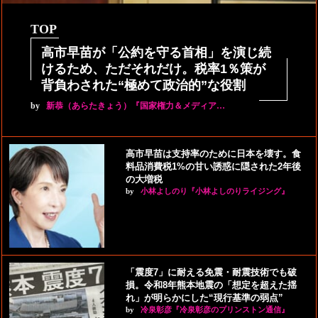
TOP
高市早苗が「公約を守る首相」を演じ続
けるため、ただそれだけ。税率1％策が
背負わされた“極めて政治的”な役割
by
新恭（あらたきょう）『国家権力＆メディア…
高市早苗は支持率のために日本を壊す。食
料品消費税1%の甘い誘惑に隠された2年後
の大増税
by
小林よしのり『小林よしのりライジング』
「震度7」に耐える免震・耐震技術でも破
損。令和8年熊本地震の「想定を超えた揺
れ」が明らかにした“現行基準の弱点”
by
冷泉彰彦『冷泉彰彦のプリンストン通信』