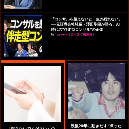
「コンサルを超えないと、生き残れない」
──元証券会社社長・澤田聖陽が語る、AI
時代の"伴走型コンサル"の正体
by
gyouza（まぐまぐ編集部）
没後20年に動きだす“凍った
「探さないでください」の