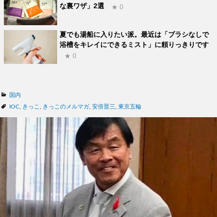
な裏ワザ」2選
★ 0
夏でも湯船に入りたい派。最近は「ブラシなしで
浴槽をキレイにできるミスト」に頼りっきりです
★ 0
カ
国内
テ
タ
IOC
,
きっこ
,
きっこのメルマガ
,
安倍晋三
,
東京五輪
ゴ
グ
リ
ー