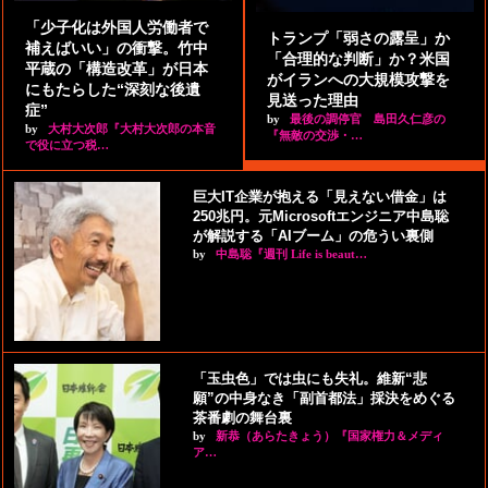
「少子化は外国人労働者で
トランプ「弱さの露呈」か
補えばいい」の衝撃。竹中
「合理的な判断」か？米国
平蔵の「構造改革」が日本
がイランへの大規模攻撃を
にもたらした“深刻な後遺
見送った理由
症”
by
最後の調停官 島田久仁彦の
by
大村大次郎『大村大次郎の本音
『無敵の交渉・…
で役に立つ税…
巨大IT企業が抱える「見えない借金」は
250兆円。元Microsoftエンジニア中島聡
が解説する「AIブーム」の危うい裏側
by
中島聡『週刊 Life is beaut…
「玉虫色」では虫にも失礼。維新“悲
願”の中身なき「副首都法」採決をめぐる
茶番劇の舞台裏
by
新恭（あらたきょう）『国家権力＆メディ
ア…