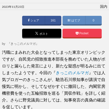
投
国内
2023年11月23日
稿
日:
シェア
161
はてブ
0
Pocket
ポスト
by
『きっこのメルマガ』
汚職にまみれた大会となってしまった東京オリンピック
ですが、自民党の招致推進本部長を務めていた人物がポ
ロリと漏らした発言により、新たな疑惑が明るみに出て
しまったようです。今回の『
きっこのメルマガ
』では人
気ブロガーのきっこさんが、馳浩石川県知事が講演で自
慢気に明かし、そしてなぜかすぐに撤回した、内閣官房
機密費を使った五輪招致を巡る「買収作戦」を詳しく紹
介。さらに野党議員に対しては、知事発言の真偽の確認
を促しています。