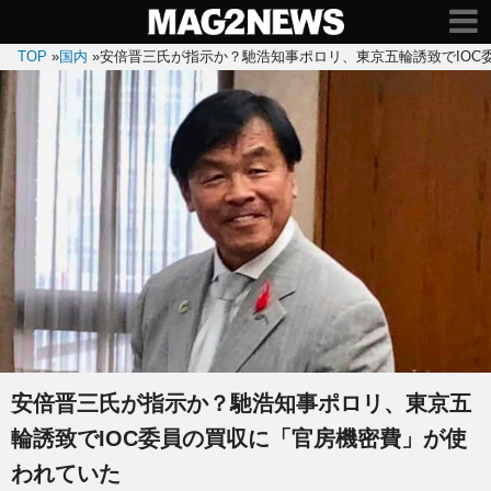
TOP
»
国内
»
安倍晋三氏が指示か？馳浩知事ポロリ、東京五輪誘致でIOC
安倍晋三氏が指示か？馳浩知事ポロリ、東京五
輪誘致でIOC委員の買収に「官房機密費」が使
われていた