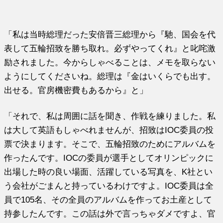
「私は当時総理だった安倍晋三総理から『馳、国会を代
表して五輪招致を勝ち取れ。必ずやってくれ』と叱咤激
励されました。今からしゃべることは、メモを取らない
ようにしてくださいね。総理は『金はいくらでも出す。
出せる。官房機密費もあるから』と」
「それで、私は周囲に話を聞き、作戦を練りました。私
は大して英語もしゃべれませんが、招致はIOC委員の投
票で決まります。そこで、五輪招致のためにアルバムを
作ったんです。IOCの委員が選手としてオリンピックに
出場した時の良い場面、活躍している写真を、K社とい
う会社がごまんと持っているわけですよ。IOC委員は全
員で105名、その全員のアルバムを作ってお土産として
持参したんです。この話は外で言っちゃダメですよ、官