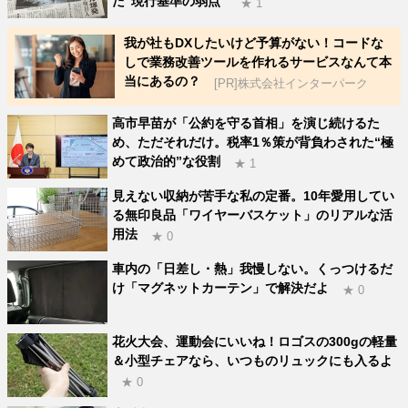
た“現行基準の弱点”
★ 1
我が社もDXしたいけど予算がない！コードな
しで業務改善ツールを作れるサービスなんて本
当にあるの？
[PR]株式会社インターパーク
高市早苗が「公約を守る首相」を演じ続けるた
め、ただそれだけ。税率1％策が背負わされた“極
めて政治的”な役割
★ 1
見えない収納が苦手な私の定番。10年愛用してい
る無印良品「ワイヤーバスケット」のリアルな活
用法
★ 0
車内の「日差し・熱」我慢しない。くっつけるだ
け「マグネットカーテン」で解決だよ
★ 0
花火大会、運動会にいいね！ロゴスの300gの軽量
＆小型チェアなら、いつものリュックにも入るよ
★ 0