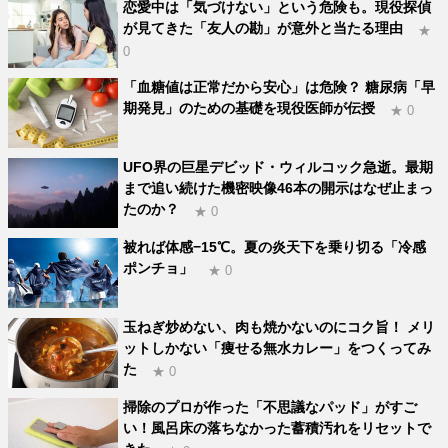
恋愛中は「気づけない」という危険も。現役探偵
が見てきた「友人の勘」が意外と当たる理由
★
0
「血糖値は正常だから安心」は危険？ 糖尿病「早
期発見」のための基礎を現役医師が伝授
★ 0
UFO界の巨星デビッド・ウィルコック急逝。最期
まで追い続けた機密映像46本の開示はなぜ止まっ
たのか？
★ 0
被れば体感−15℃。夏の炎天下を乗り切る「冷感
ポンチョ」
★ 0
玉ねぎ炒めない、肉も焼かないのにコク旨！ メリ
ットしかない「痩せる無水カレー」をつくってみ
た
★ 0
掃除のプロが作った「不思議なパッド」がすご
い！風呂床の落ちなかった蓄積汚れをリセットで