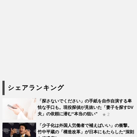
シェアランキング
「探さないでください」の手紙を自作自演する卑
怯な手口も。現役探偵が見抜いた「妻子を探すDV
夫」の依頼に潜む“本当の狙い”
★ 2
「少子化は外国人労働者で補えばいい」の衝撃。
竹中平蔵の「構造改革」が日本にもたらした“深刻