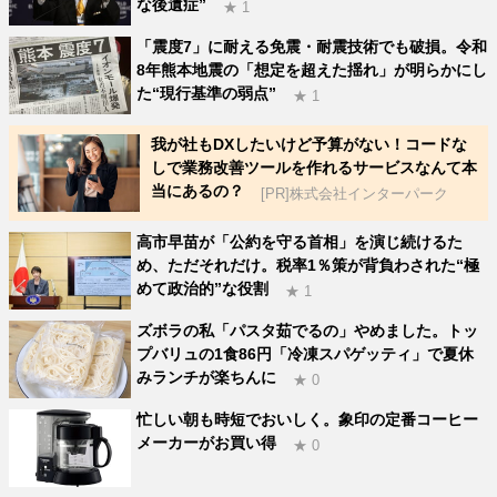
な後遺症”
★ 1
「震度7」に耐える免震・耐震技術でも破損。令和
8年熊本地震の「想定を超えた揺れ」が明らかにし
た“現行基準の弱点”
★ 1
我が社もDXしたいけど予算がない！コードな
しで業務改善ツールを作れるサービスなんて本
当にあるの？
[PR]株式会社インターパーク
高市早苗が「公約を守る首相」を演じ続けるた
め、ただそれだけ。税率1％策が背負わされた“極
めて政治的”な役割
★ 1
ズボラの私「パスタ茹でるの」やめました。トッ
プバリュの1食86円「冷凍スパゲッティ」で夏休
みランチが楽ちんに
★ 0
忙しい朝も時短でおいしく。象印の定番コーヒー
メーカーがお買い得
★ 0