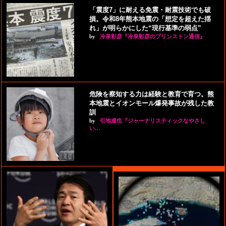
「震度7」に耐える免震・耐震技術でも破
損。令和8年熊本地震の「想定を超えた揺
れ」が明らかにした“現行基準の弱点”
by
冷泉彰彦『冷泉彰彦のプリンストン通信』
危険を察知する力は経験と教育で育つ。熊
本地震とイオンモール爆発事故が残した教
訓
by
引地達也『ジャーナリスティックなやさし
い…