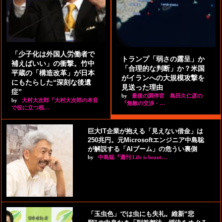
「少子化は外国人労働者で
トランプ「弱さの露呈」か
補えばいい」の衝撃。竹中
「合理的な判断」か？米国
平蔵の「構造改革」が日本
がイランへの大規模攻撃を
にもたらした“深刻な後遺
見送った理由
症”
by
最後の調停官 島田久仁彦の
by
大村大次郎『大村大次郎の本音
『無敵の交渉・…
で役に立つ税…
巨大IT企業が抱える「見えない借金」は
250兆円。元Microsoftエンジニア中島聡
が解説する「AIブーム」の危うい裏側
by
中島聡『週刊 Life is beaut…
「玉虫色」では虫にも失礼。維新“悲