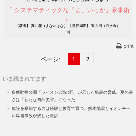
『 システマティックな「ま、いっか」家事術
』
【著者】 真井花（まないはな） 【発行周期】 週３回（月水金）
刊
print
ページ:
固
1
固
2
,
定
定
いま読まれてます
ペ
ペ
多摩動物公園「ライオン3頭の死」が示した酷暑の脅威。夏の暑
ー
ー
さは「新たな自然災害」になった
ジ
ジ
危険を察知する力は経験と教育で育つ。熊本地震とイオンモー
ル爆発事故が残した教訓