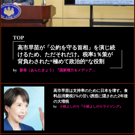
TOP
高市早苗が「公約を守る首相」を演じ続
けるため、ただそれだけ。税率1％策が
背負わされた“極めて政治的”な役割
by
新恭（あらたきょう）『国家権力＆メディア…
高市早苗は支持率のために日本を壊す。食
料品消費税1%の甘い誘惑に隠された2年後
の大増税
by
小林よしのり『小林よしのりライジング』