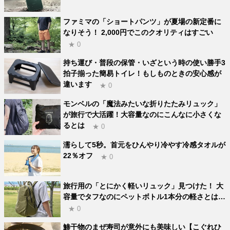
ファミマの「ショートパンツ」が夏場の新定番に
なりそう！ 2,000円でこのクオリティはすごい
★ 0
持ち運び・普段の保管・いざという時の使い勝手3
拍子揃った簡易トイレ！もしものときの安心感が
違います
★ 0
モンベルの「魔法みたいな折りたたみリュック」
が旅行で大活躍！大容量なのにこんなに小さくな
るとは
★ 0
濡らして5秒。首元をひんやり冷やす冷感タオルが
22％オフ
★ 0
旅行用の「とにかく軽いリュック」見つけた！ 大
容量でタフなのにペットボトル1本分の軽さとは…
★ 0
鯵干物のまぜ寿司が意外にも美味しい【こぐれひ