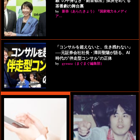
願”の中身なき「副首都法」採決をめぐる
茶番劇の舞台裏
by
新恭（あらたきょう）『国家権力＆メディ
ア…
「コンサルを超えないと、生き残れない」
──元証券会社社長・澤田聖陽が語る、AI
時代の"伴走型コンサル"の正体
by
gyouza（まぐまぐ編集部）