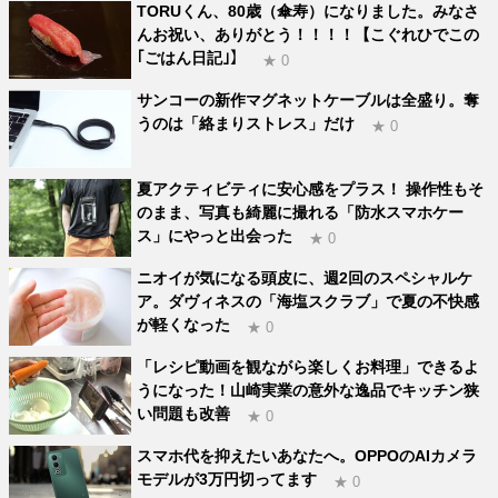
TORUくん、80歳（傘寿）になりました。みなさ
んお祝い、ありがとう！！！！【こぐれひでこの
｢ごはん日記｣】
★ 0
サンコーの新作マグネットケーブルは全盛り。奪
うのは「絡まりストレス」だけ
★ 0
夏アクティビティに安心感をプラス！ 操作性もそ
のまま、写真も綺麗に撮れる「防水スマホケー
ス」にやっと出会った
★ 0
ニオイが気になる頭皮に、週2回のスペシャルケ
ア。ダヴィネスの「海塩スクラブ」で夏の不快感
が軽くなった
★ 0
「レシピ動画を観ながら楽しくお料理」できるよ
うになった！山崎実業の意外な逸品でキッチン狭
い問題も改善
★ 0
スマホ代を抑えたいあなたへ。OPPOのAIカメラ
モデルが3万円切ってます
★ 0