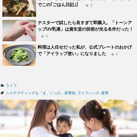
でこの｢ごはん日記｣】
★ 0
テスターで試したら良すぎて即購入。「トーンア
ップUV乳液」は資生堂の技術が光る名作だった！
★ 0
料理は人任せだった私が、公式プレートのおかげ
で「アイラップ使い」になりました
★ 0
カ
ライフ
テ
タ
システマティックな「ま、いっか」家事術
,
ライフハック
,
家事
ゴ
グ
リ
ー