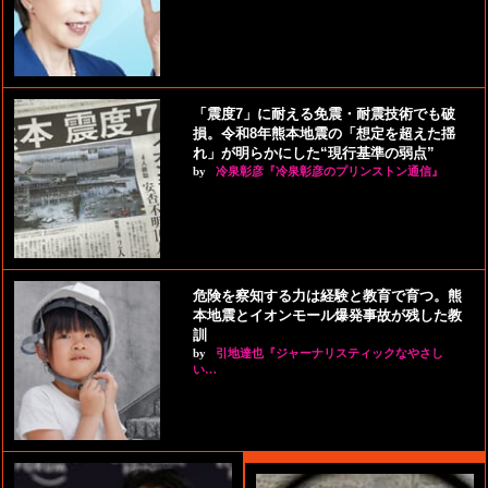
「震度7」に耐える免震・耐震技術でも破
損。令和8年熊本地震の「想定を超えた揺
れ」が明らかにした“現行基準の弱点”
by
冷泉彰彦『冷泉彰彦のプリンストン通信』
危険を察知する力は経験と教育で育つ。熊
本地震とイオンモール爆発事故が残した教
訓
by
引地達也『ジャーナリスティックなやさし
い…