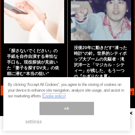
没後20年に動きだす“凍った
「探さないでください」の
時計”の針。世界的シティポ
手紙を自作自演する卑怯な
ップ大ブームの先駆者・滝
手口も。現役探偵が見抜い
沢洋一と「マジカル・シテ
た「妻子を探すDV夫」の依
ィー」が残した、もう一つ
頼に潜む“本当の狙い”
の『かぎりなき夏』
by
阿部泰尚『伝説の探偵』
by
都鳥 流星
By clicking “Accept All Cookies”, you agree to the storing of cookies on
your device to enhance site navigation, analyze site usage, and assist in
MAG2 NEWS HEADLINE
our marketing efforts.
Coolie policy
ok
×
ページ内の商標は全て商標権者に属します。無断転載を禁じます。 ©
まぐまぐ！
settings