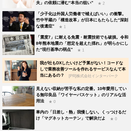
夫」の依頼に潜む“本当の狙い”
★ 2
「少子化は外国人労働者で補えばいい」の衝撃。
竹中平蔵の「構造改革」が日本にもたらした“深刻
な後遺症”
★ 1
「震度7」に耐える免震・耐震技術でも破損。令和
8年熊本地震の「想定を超えた揺れ」が明らかにし
た“現行基準の弱点”
★ 1
我が社もDXしたいけど予算がない！コードな
しで業務改善ツールを作れるサービスなんて本
当にあるの？
[PR]株式会社インターパーク
見えない収納が苦手な私の定番。10年愛用してい
る無印良品「ワイヤーバスケット」のリアルな活
用法
★ 0
車内の「日差し・熱」我慢しない。くっつけるだ
け「マグネットカーテン」で解決だよ
★ 0