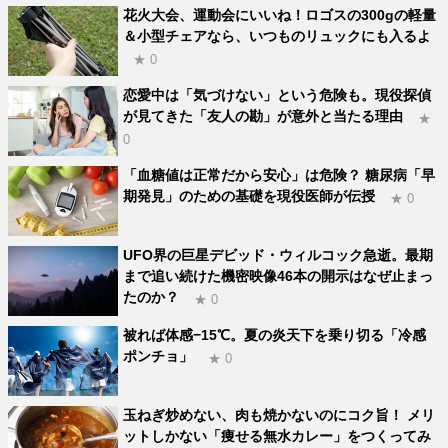
花火大会、運動会にいいね！ロゴスの300gの軽量
＆小型チェアなら、いつものリュックにも入るよ
★ 0
恋愛中は「気づけない」という危険も。現役探偵
が見てきた「友人の勘」が意外と当たる理由
★
0
「血糖値は正常だから安心」は危険？ 糖尿病「早
期発見」のための基礎を現役医師が伝授
★ 0
UFO界の巨星デビッド・ウィルコック急逝。最期
まで追い続けた機密映像46本の開示はなぜ止まっ
たのか？
★ 0
被れば体感−15℃。夏の炎天下を乗り切る「冷感
ポンチョ」
★ 0
玉ねぎ炒めない、肉も焼かないのにコク旨！ メリ
ットしかない「痩せる無水カレー」をつくってみ