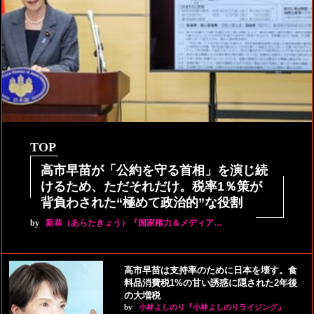
TOP
高市早苗が「公約を守る首相」を演じ続
けるため、ただそれだけ。税率1％策が
背負わされた“極めて政治的”な役割
by
新恭（あらたきょう）『国家権力＆メディア…
高市早苗は支持率のために日本を壊す。食
料品消費税1%の甘い誘惑に隠された2年後
の大増税
by
小林よしのり『小林よしのりライジング』