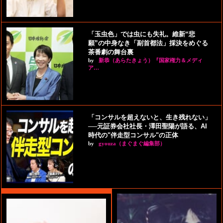
「玉虫色」では虫にも失礼。維新“悲
願”の中身なき「副首都法」採決をめぐる
茶番劇の舞台裏
by
新恭（あらたきょう）『国家権力＆メディ
ア…
「コンサルを超えないと、生き残れない」
──元証券会社社長・澤田聖陽が語る、AI
時代の"伴走型コンサル"の正体
by
gyouza（まぐまぐ編集部）