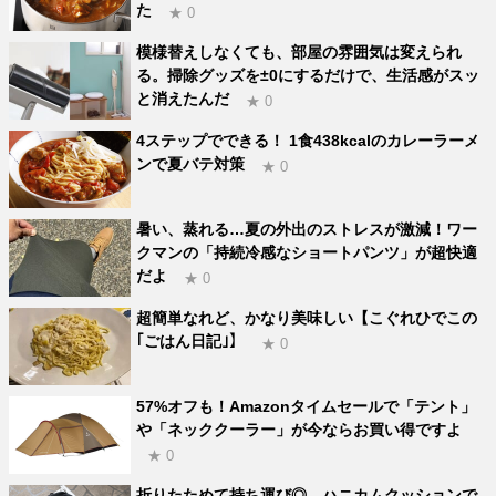
た
★ 0
模様替えしなくても、部屋の雰囲気は変えられ
る。掃除グッズを±0にするだけで、生活感がスッ
と消えたんだ
★ 0
4ステップでできる！ 1食438kcalのカレーラーメ
ンで夏バテ対策
★ 0
暑い、蒸れる…夏の外出のストレスが激減！ワー
クマンの「持続冷感なショートパンツ」が超快適
だよ
★ 0
超簡単なれど、かなり美味しい【こぐれひでこの
｢ごはん日記｣】
★ 0
57%オフも！Amazonタイムセールで「テント」
や「ネッククーラー」が今ならお買い得ですよ
★ 0
折りたためて持ち運び◎。ハニカムクッションで