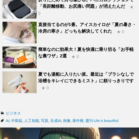
「長距離移動、お尻痛い問題」が消えたんだ
★
0
直接当てるのが1番。アイスカイロが「夏の暑さ・
冷房の寒さ」どっちも解決してくれた
★ 0
簡単なのに効果大！夏を快適に乗り切る「お手軽
な裏ワザ」2選
★ 0
夏でも湯船に入りたい派。最近は「ブラシなしで
浴槽をキレイにできるミスト」に頼りっきりです
★ 0
カ
ビジネス
テ
タ
AI
,
中島聡
,
人工知能
,
写真
,
生成AI
,
画像
,
著作権
,
週刊 Life is beautiful
ゴ
グ
リ
ー