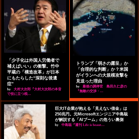
「少子化は外国人労働者で
トランプ「弱さの露呈」か
補えばいい」の衝撃。竹中
「合理的な判断」か？米国
平蔵の「構造改革」が日本
がイランへの大規模攻撃を
にもたらした“深刻な後遺
見送った理由
症”
by
最後の調停官 島田久仁彦の
by
大村大次郎『大村大次郎の本音
『無敵の交渉・…
で役に立つ税…
巨大IT企業が抱える「見えない借金」は
250兆円。元Microsoftエンジニア中島聡
が解説する「AIブーム」の危うい裏側
by
中島聡『週刊 Life is beaut…