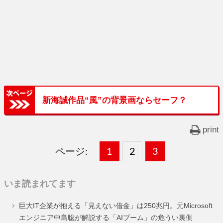
新海誠作品“風”の背景画ならセーフ？
print
ページ:
固
1
固
2
,
固
3
,
定
定
定
いま読まれてます
ペ
ペ
ペ
巨大IT企業が抱える「見えない借金」は250兆円。元Microsoft
ー
ー
ー
エンジニア中島聡が解説する「AIブーム」の危うい裏側