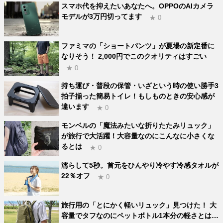
スマホ代を抑えたいあなたへ。OPPOのAIカメラ
モデルが3万円切ってます
★ 0
ファミマの「ショートパンツ」が夏場の新定番に
なりそう！ 2,000円でこのクオリティはすごい
★ 0
持ち運び・普段の保管・いざという時の使い勝手3
拍子揃った簡易トイレ！もしものときの安心感が
違います
★ 0
モンベルの「魔法みたいな折りたたみリュック」
が旅行で大活躍！大容量なのにこんなに小さくな
るとは
★ 0
濡らして5秒。首元をひんやり冷やす冷感タオルが
22％オフ
★ 0
旅行用の「とにかく軽いリュック」見つけた！ 大
容量でタフなのにペットボトル1本分の軽さとは…