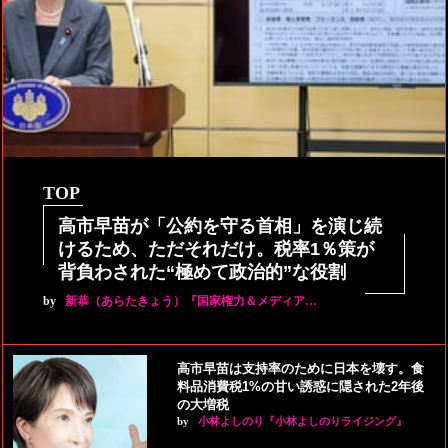
TOP
高市早苗が「公約を守る首相」を演じ続
けるため、ただそれだけ。税率1％策が
背負わされた“極めて政治的”な役割
by
新恭（あらたきょう）『国家権力＆メディア…
高市早苗は支持率のために日本を壊す。食
料品消費税1%の甘い誘惑に隠された2年後
の大増税
by
小林よしのり『小林よしのりライジング』