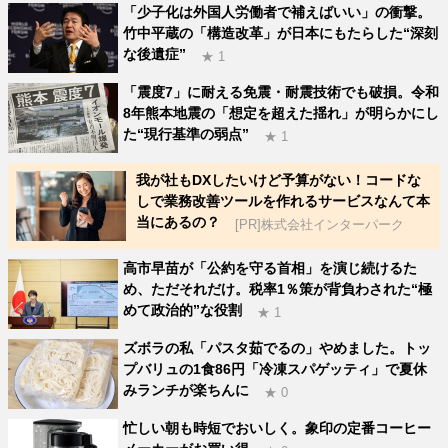
「少子化は外国人労働者で補えばいい」の衝撃。
竹中平蔵の「構造改革」が日本にもたらした“深刻
な後遺症”
★ 1
「震度7」に耐える免震・耐震技術でも破損。令和
8年熊本地震の「想定を超えた揺れ」が明らかにし
た“現行基準の弱点”
★ 1
我が社もDXしたいけど予算がない！コードな
しで業務改善ツールを作れるサービスなんて本
当にあるの？
[PR]株式会社インターパーク
高市早苗が「公約を守る首相」を演じ続けるた
め、ただそれだけ。税率1％策が背負わされた“極
めて政治的”な役割
★ 1
ズボラの私「パスタ茹でるの」やめました。トッ
プバリュの1食86円「冷凍スパゲッティ」で夏休
みランチが楽ちんに
★ 0
忙しい朝も時短でおいしく。象印の定番コーヒー