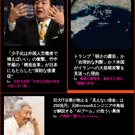
「少子化は外国人労働者で
トランプ「弱さの露呈」か
補えばいい」の衝撃。竹中
「合理的な判断」か？米国
平蔵の「構造改革」が日本
がイランへの大規模攻撃を
にもたらした“深刻な後遺
見送った理由
症”
by
最後の調停官 島田久仁彦の
by
大村大次郎『大村大次郎の本音
『無敵の交渉・…
で役に立つ税…
巨大IT企業が抱える「見えない借金」は
250兆円。元Microsoftエンジニア中島聡
が解説する「AIブーム」の危うい裏側
by
中島聡『週刊 Life is beaut…