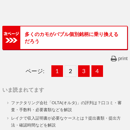
多くのカモがバブル個別銘柄に乗り換える
だろう
print
ページ:
固
1
固
2
,
固
3
,
固
4
,
定
定
定
定
いま読まれてます
ペ
ペ
ペ
ペ
ファクタリング会社「OLTA(オルタ)」の評判は？口コミ・審
ー
ー
ー
ー
査・手数料・必要書類などを解説
ジ
ジ
ジ
ジ
レイクで収入証明書が必要なケースとは？提出書類・提出方
法・確認時間などを解説