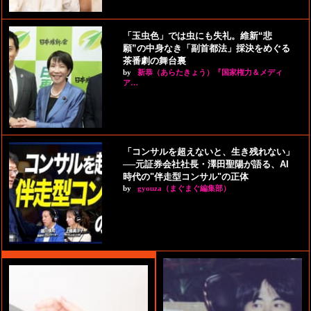
「玉虫色」では虫にも失礼。維新“悲
願”の中身なき「副首都法」採決をめぐる
茶番劇の舞台裏
by
新恭（あらたきょう）『国家権力＆メディ
ア…
「コンサルを超えないと、生き残れない」
──元証券会社社長・澤田聖陽が語る、AI
時代の"伴走型コンサル"の正体
by
gyouza（まぐまぐ編集部）