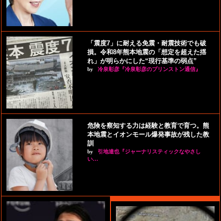
「震度7」に耐える免震・耐震技術でも破
損。令和8年熊本地震の「想定を超えた揺
れ」が明らかにした“現行基準の弱点”
by
冷泉彰彦『冷泉彰彦のプリンストン通信』
危険を察知する力は経験と教育で育つ。熊
本地震とイオンモール爆発事故が残した教
訓
by
引地達也『ジャーナリスティックなやさし
い…