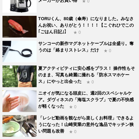
メーカーがお買い得
★ 0
TORUくん、80歳（傘寿）になりました。みなさ
んお祝い、ありがとう！！！！【こぐれひでこの
｢ごはん日記｣】
★ 0
サンコーの新作マグネットケーブルは全盛り。奪
うのは「絡まりストレス」だけ
★ 0
夏アクティビティに安心感をプラス！ 操作性もそ
のまま、写真も綺麗に撮れる「防水スマホケー
ス」にやっと出会った
★ 0
ニオイが気になる頭皮に、週2回のスペシャルケ
ア。ダヴィネスの「海塩スクラブ」で夏の不快感
が軽くなった
★ 0
「レシピ動画を観ながら楽しくお料理」できるよ
うになった！山崎実業の意外な逸品でキッチン狭
い問題も改善
★ 0