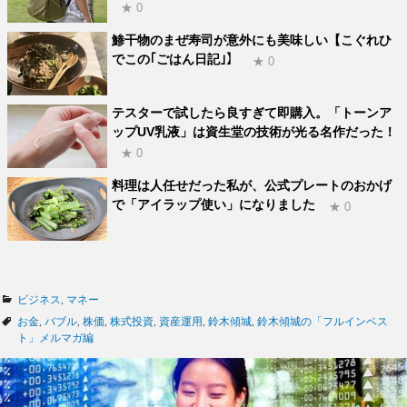
★ 0
鯵干物のまぜ寿司が意外にも美味しい【こぐれひ
でこの｢ごはん日記｣】
★ 0
テスターで試したら良すぎて即購入。「トーンア
ップUV乳液」は資生堂の技術が光る名作だった！
★ 0
料理は人任せだった私が、公式プレートのおかげ
で「アイラップ使い」になりました
★ 0
カ
ビジネス
,
マネー
テ
タ
お金
,
バブル
,
株価
,
株式投資
,
資産運用
,
鈴木傾城
,
鈴木傾城の「フルインベス
ゴ
グ
ト」メルマガ編
リ
ー