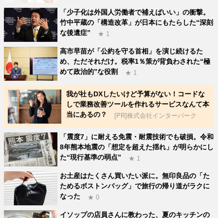
「少子化は外国人労働者で補えばいい」の衝撃。
竹中平蔵の「構造改革」が日本にもたらした“深刻
な後遺症”
★ 1
高市早苗が「公約を守る首相」を演じ続けるた
め、ただそれだけ。税率1％策が背負わされた“極
めて政治的”な役割
★ 1
我が社もDXしたいけど予算がない！コードな
しで業務改善ツールを作れるサービスなんて本
当にあるの？
[PR]株式会社インターパーク
「震度7」に耐える免震・耐震技術でも破損。令和
8年熊本地震の「想定を超えた揺れ」が明らかにし
た“現行基準の弱点”
★ 1
お土産はたくさん買いたい派に。無印良品の「た
ためるボストンバッグ」で旅行の帰り道がラクに
なった
★ 0
イソップの店員さんに教わった、夏のキッチンの