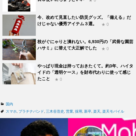
★ 0
今、改めて見直したい防災グッズ。「備える」だ
けじゃない優秀アイテム３選。
★ 0
枝がぐにゃりと潰れない。6,930円の「武骨な園芸
ハサミ」に替えて大正解でした
★ 0
やっぱり現金は持っておきたくて。約3年、ハイタ
イドの「透明ケース」を財布代わりに使って感じ
たこと
★ 0
カ
国内
テ
タ
スマホ
,
プラチナバンド
,
三木谷浩史
,
営業
,
採用
,
新卒
,
楽天
,
楽天モバイル
ゴ
グ
リ
ー