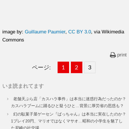
image by:
Guillaume Paumier
,
CC BY 3.0
, via Wikimedia
Commons
print
ページ:
固
1
固
2
,
固
3
,
定
定
定
いま読まれてます
ペ
ペ
ペ
老舗天ぷら店「カスハラ事件」は本当に迷惑行為だったのか？
ー
ー
ー
カスハラブームに踊るひと疑うひと…背景に厚労省の思惑も？
ジ
ジ
ジ
幻の駄菓子屋ゲーセン『ばっちゃん』は本当に実在したのか？
1プレイ20円、マリオではなくマサオ…昭和の小学生を魅了し
た尼崎の社交場