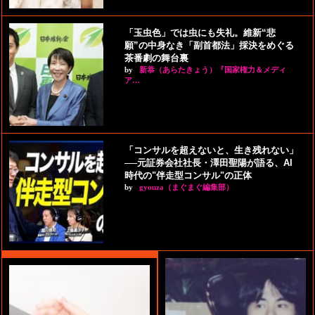
「玉虫色」では虫にも失礼。維新“悲
願”の中身なき「副首都法」採決をめぐる
茶番劇の舞台裏
by
新恭（あらたきょう）『国家権力＆メディ
ア…
「コンサルを超えないと、生き残れない」
──元証券会社社長・澤田聖陽が語る、AI
時代の"伴走型コンサル"の正体
by
gyouza（まぐまぐ編集部）