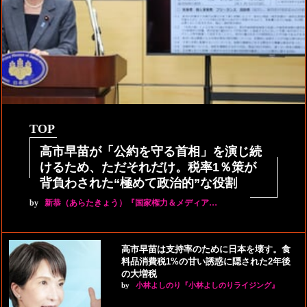
TOP
高市早苗が「公約を守る首相」を演じ続
けるため、ただそれだけ。税率1％策が
背負わされた“極めて政治的”な役割
by
新恭（あらたきょう）『国家権力＆メディア…
高市早苗は支持率のために日本を壊す。食
料品消費税1%の甘い誘惑に隠された2年後
の大増税
by
小林よしのり『小林よしのりライジング』