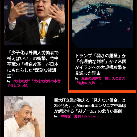
「少子化は外国人労働者で
トランプ「弱さの露呈」か
補えばいい」の衝撃。竹中
「合理的な判断」か？米国
平蔵の「構造改革」が日本
がイランへの大規模攻撃を
にもたらした“深刻な後遺
見送った理由
症”
by
最後の調停官 島田久仁彦の
by
大村大次郎『大村大次郎の本音
『無敵の交渉・…
で役に立つ税…
巨大IT企業が抱える「見えない借金」は
250兆円。元Microsoftエンジニア中島聡
が解説する「AIブーム」の危うい裏側
by
中島聡『週刊 Life is beaut…