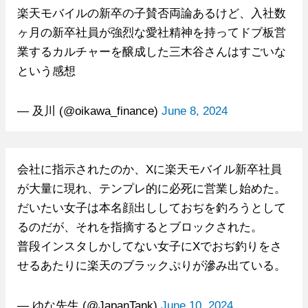
楽天モバイルの新卒の子賛否両論あるけど、入社数
ヶ月の新卒社員が強烈な愛社精神を持ってドブ板営
業するカルチャーを醸成した三木谷さんはすごいな
という感想
— 及川 (@oikawa_finance)
June 8, 2024
会社に指示されたのか、Xに楽天モバイル新卒社員
が大量に現れ、テンプレ的に必死に営業し始めた。
だいたい女子は本名顔出ししておぢを釣ろうとして
るのだが、それを指摘するとブロックされた。
普段インスタしかしてない女子にXでおぢ釣りをさ
せるあたりに楽天のブラックぷりが滲み出ている。
— ゆな先生 (@JapanTank)
June 10, 2024