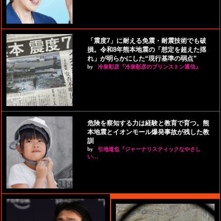
「震度7」に耐える免震・耐震技術でも破
損。令和8年熊本地震の「想定を超えた揺
れ」が明らかにした“現行基準の弱点”
by
冷泉彰彦『冷泉彰彦のプリンストン通信』
危険を察知する力は経験と教育で育つ。熊
本地震とイオンモール爆発事故が残した教
訓
by
引地達也『ジャーナリスティックなやさし
い…