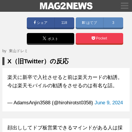
シェア
118
はてブ
3
Pocket
ポスト
by 東山ドレミ
X（旧Twitter）の反応
楽天に新卒で入社させると前は楽天カードの勧誘。
今は楽天モバイルの勧誘をさせるのは有名な話。
— AdamsAnjin3588 (@hirohirotst0358)
June 9, 2024
顔出ししてドブ板営業できるマインドがある人は採