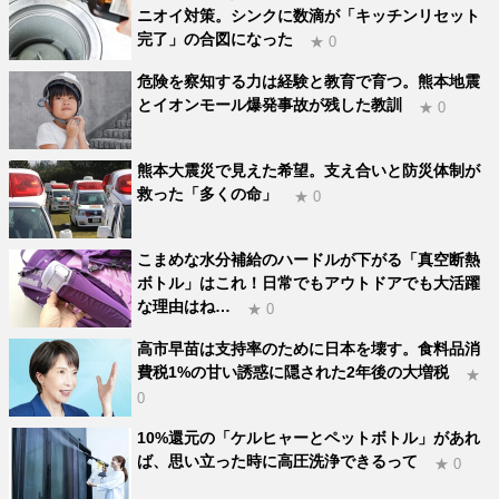
ニオイ対策。シンクに数滴が「キッチンリセット
完了」の合図になった
★ 0
危険を察知する力は経験と教育で育つ。熊本地震
とイオンモール爆発事故が残した教訓
★ 0
熊本大震災で見えた希望。支え合いと防災体制が
救った「多くの命」
★ 0
こまめな水分補給のハードルが下がる「真空断熱
ボトル」はこれ！日常でもアウトドアでも大活躍
な理由はね…
★ 0
高市早苗は支持率のために日本を壊す。食料品消
費税1%の甘い誘惑に隠された2年後の大増税
★
0
10%還元の「ケルヒャーとペットボトル」があれ
ば、思い立った時に高圧洗浄できるって
★ 0