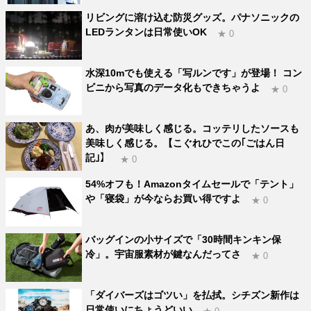
リビングに溶け込む防災グッズ。パナソニックの
LEDランタンは日常使いOK
★ 0
水深10mでも使える「写ルンです」が登場！ コン
ビニから写真のデータ化もできちゃうよ
★ 0
あ、肉が美味しく感じる。コッテリしたソースも
美味しく感じる。【こぐれひでこの｢ごはん日
記｣】
★ 0
54%オフも！Amazonタイムセールで「テント」
や「寝袋」が今ならお買い得ですよ
★ 0
バッグインの小サイズで「30時間キンキン保
冷」。宇宙服素材が鍵なんだってさ
★ 0
「ダイバーズはゴツい」を払拭。シチズン新作は
日常使いにちょうどいい