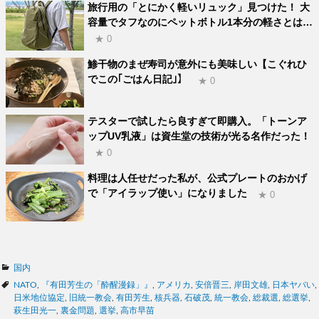
旅行用の「とにかく軽いリュック」見つけた！ 大
容量でタフなのにペットボトル1本分の軽さとは…
★ 0
鯵干物のまぜ寿司が意外にも美味しい【こぐれひ
でこの｢ごはん日記｣】
★ 0
テスターで試したら良すぎて即購入。「トーンア
ップUV乳液」は資生堂の技術が光る名作だった！
★ 0
料理は人任せだった私が、公式プレートのおかげ
で「アイラップ使い」になりました
★ 0
カ
国内
テ
タ
NATO
,
『有田芳生の「酔醒漫録」』
,
アメリカ
,
安倍晋三
,
岸田文雄
,
日本ヤバい
,
ゴ
グ
日米地位協定
,
旧統一教会
,
有田芳生
,
核兵器
,
石破茂
,
統一教会
,
総裁選
,
総選挙
,
リ
萩生田光一
,
裏金問題
,
選挙
,
高市早苗
ー