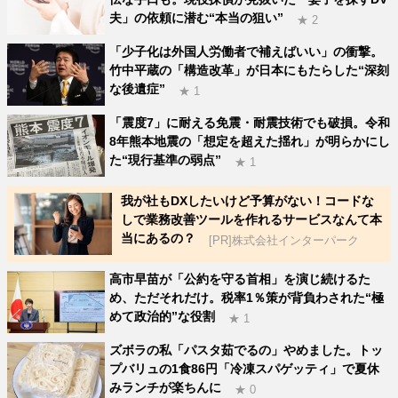
夫」の依頼に潜む“本当の狙い”
★ 2
「少子化は外国人労働者で補えばいい」の衝撃。
竹中平蔵の「構造改革」が日本にもたらした“深刻
な後遺症”
★ 1
「震度7」に耐える免震・耐震技術でも破損。令和
8年熊本地震の「想定を超えた揺れ」が明らかにし
た“現行基準の弱点”
★ 1
我が社もDXしたいけど予算がない！コードな
しで業務改善ツールを作れるサービスなんて本
当にあるの？
[PR]株式会社インターパーク
高市早苗が「公約を守る首相」を演じ続けるた
め、ただそれだけ。税率1％策が背負わされた“極
めて政治的”な役割
★ 1
ズボラの私「パスタ茹でるの」やめました。トッ
プバリュの1食86円「冷凍スパゲッティ」で夏休
みランチが楽ちんに
★ 0