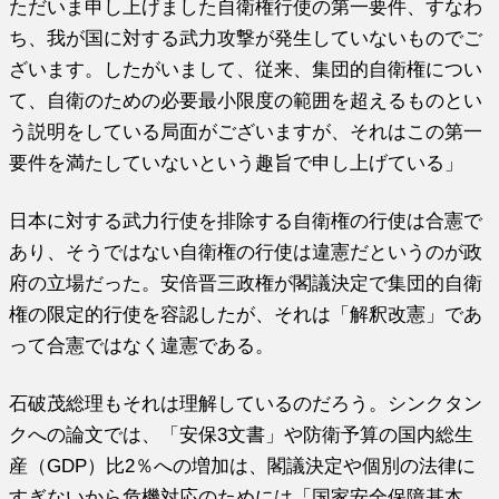
ただいま申し上げました自衛権行使の第一要件、すなわ
ち、我が国に対する武力攻撃が発生していないものでご
ざいます。したがいまして、従来、集団的自衛権につい
て、自衛のための必要最小限度の範囲を超えるものとい
う説明をしている局面がございますが、それはこの第一
要件を満たしていないという趣旨で申し上げている」
日本に対する武力行使を排除する自衛権の行使は合憲で
あり、そうではない自衛権の行使は違憲だというのが政
府の立場だった。安倍晋三政権が閣議決定で集団的自衛
権の限定的行使を容認したが、それは「解釈改憲」であ
って合憲ではなく違憲である。
石破茂総理もそれは理解しているのだろう。シンクタン
クへの論文では、「安保3文書」や防衛予算の国内総生
産（GDP）比2％への増加は、閣議決定や個別の法律に
すぎないから危機対応のためには「国家安全保障基本