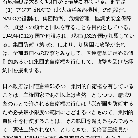
石破構想は大きく4項目から構成されている。まずは
（1）アジア版NATO（北大西洋条約機構）の創設だ。
NATOの役割は、集団防衛、危機管理、協調的安全保障
で、加盟国の領土と国民を守ることを目的としている。
1949年に12か国で創設され、現在は32か国が加盟してい
る。集団防衛（第5条）により、加盟国に攻撃があれ
ば、全加盟国への攻撃とみなして、国連憲章に定める個
別的あるいは集団的自衛権を行使して、攻撃を受けた締
約国を援助する。
日本政府は国連憲章51条の「集団的自衛権を有している
ことは、主権国家である以上は当然」としつつ、憲法9
条のもとで許される自衛権の行使は「我が国を防衛する
ため必要最小限度の範囲にとどまるべきもので、集団的
自衛権を行使することは、その範囲を超えるものであっ
て、憲法上許されない」としてきた。安倍晋三議員が