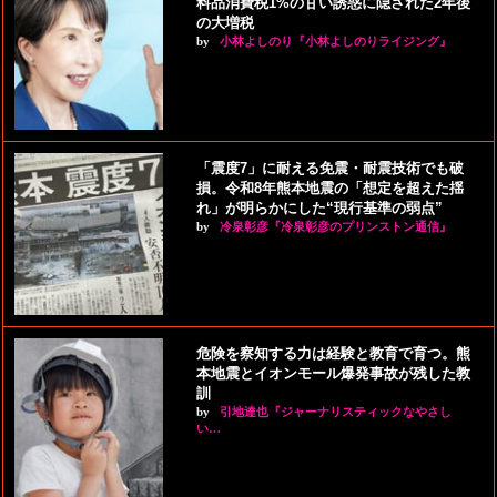
料品消費税1%の甘い誘惑に隠された2年後
の大増税
by
小林よしのり『小林よしのりライジング』
「震度7」に耐える免震・耐震技術でも破
損。令和8年熊本地震の「想定を超えた揺
れ」が明らかにした“現行基準の弱点”
by
冷泉彰彦『冷泉彰彦のプリンストン通信』
危険を察知する力は経験と教育で育つ。熊
本地震とイオンモール爆発事故が残した教
訓
by
引地達也『ジャーナリスティックなやさし
い…