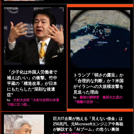
「少子化は外国人労働者で
トランプ「弱さの露呈」か
補えばいい」の衝撃。竹中
「合理的な判断」か？米国
平蔵の「構造改革」が日本
がイランへの大規模攻撃を
にもたらした“深刻な後遺
見送った理由
症”
by
最後の調停官 島田久仁彦の
by
大村大次郎『大村大次郎の本音
『無敵の交渉・…
で役に立つ税…
巨大IT企業が抱える「見えない借金」は
250兆円。元Microsoftエンジニア中島聡
が解説する「AIブーム」の危うい裏側