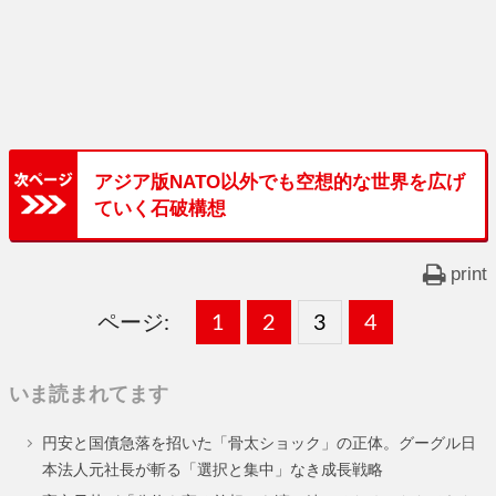
アジア版NATO以外でも空想的な世界を広げ
ていく石破構想
print
ページ:
固
1
固
2
,
固
3
,
固
4
,
定
定
定
定
いま読まれてます
ペ
ペ
ペ
ペ
円安と国債急落を招いた「骨太ショック」の正体。グーグル日
ー
ー
ー
ー
本法人元社長が斬る「選択と集中」なき成長戦略