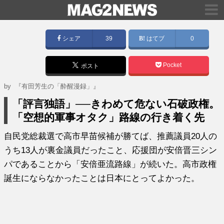
シェア
39
はてブ
0
Pocket
ポスト
by
『有田芳生の「酔醒漫録」』
「評言独語」──きわめて危ない石破政権。
「空想的軍事オタク」路線の行き着く先
自民党総裁選で高市早苗候補が勝てば、推薦議員20人の
うち13人が裏金議員だったこと、応援団が安倍晋三シン
パであることから「安倍亜流路線」が続いた。高市政権
誕生にならなかったことは日本にとってよかった。