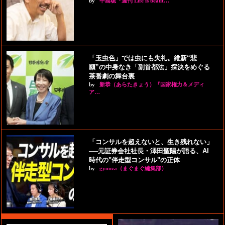
by
中島聡『週刊 Life is beaut…
「玉虫色」では虫にも失礼。維新“悲
願”の中身なき「副首都法」採決をめぐる
茶番劇の舞台裏
by
新恭（あらたきょう）『国家権力＆メディ
ア…
「コンサルを超えないと、生き残れない」
──元証券会社社長・澤田聖陽が語る、AI
時代の"伴走型コンサル"の正体
by
gyouza（まぐまぐ編集部）