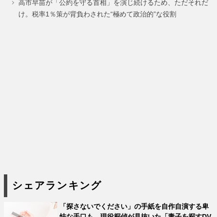
ジ
ジ
ジ
ジ
高市早苗が「公約を守る首相」を演じ続けるため、ただそれだ
け。税率1％策が背負わされた“極めて政治的”な役割
シェアランキング
「探さないでください」の手紙を自作自演する卑
怯な手口も。現役探偵が見抜いた「妻子を探すDV