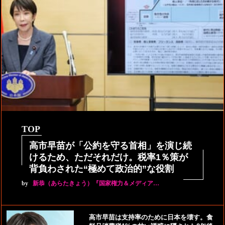
TOP
高市早苗が「公約を守る首相」を演じ続
けるため、ただそれだけ。税率1％策が
背負わされた“極めて政治的”な役割
by
新恭（あらたきょう）『国家権力＆メディア…
高市早苗は支持率のために日本を壊す。食