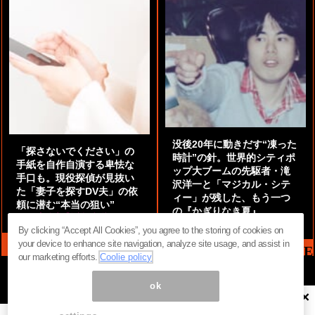
没後20年に動きだす“凍った
「探さないでください」の
時計”の針。世界的シティポ
手紙を自作自演する卑怯な
ップ大ブームの先駆者・滝
手口も。現役探偵が見抜い
沢洋一と「マジカル・シテ
た「妻子を探すDV夫」の依
ィー」が残した、もう一つ
頼に潜む“本当の狙い”
の『かぎりなき夏』
by
阿部泰尚『伝説の探偵』
by
都鳥 流星
By clicking “Accept All Cookies”, you agree to the storing of cookies on
your device to enhance site navigation, analyze site usage, and assist in
MAG2 NEWS HEADLINE
our marketing efforts.
Coolie policy
ok
×
ページ内の商標は全て商標権者に属します。無断転載を禁じます。 ©
まぐまぐ！