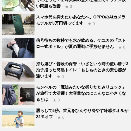
い問題も改善
★ 0
スマホ代を抑えたいあなたへ。OPPOのAIカメラ
モデルが3万円切ってます
★ 0
信号待ちの数秒でも水が飲める。ケユカの「スト
ロー式ボトル」が夏の通勤に手放せません
★ 0
持ち運び・普段の保管・いざという時の使い勝手3
拍子揃った簡易トイレ！もしものときの安心感が
違います
★ 0
モンベルの「魔法みたいな折りたたみリュック」
が旅行で大活躍！大容量なのにこんなに小さくな
るとは
★ 0
濡らして5秒。首元をひんやり冷やす冷感タオルが
22％オフ
★ 0