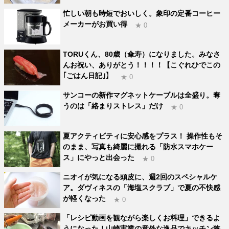
忙しい朝も時短でおいしく。象印の定番コーヒー
メーカーがお買い得
★ 0
TORUくん、80歳（傘寿）になりました。みなさ
んお祝い、ありがとう！！！！【こぐれひでこの
｢ごはん日記｣】
★ 0
サンコーの新作マグネットケーブルは全盛り。奪
うのは「絡まりストレス」だけ
★ 0
夏アクティビティに安心感をプラス！ 操作性もそ
のまま、写真も綺麗に撮れる「防水スマホケー
ス」にやっと出会った
★ 0
ニオイが気になる頭皮に、週2回のスペシャルケ
ア。ダヴィネスの「海塩スクラブ」で夏の不快感
が軽くなった
★ 0
「レシピ動画を観ながら楽しくお料理」できるよ
うになった！山崎実業の意外な逸品でキッチン狭