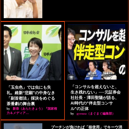
「コンサルを超えないと、
「玉虫色」では虫にも失
生き残れない」──元証券会
礼。維新“悲願”の中身なき
社社長・澤田聖陽が語る、
「副首都法」採決をめぐる
AI時代の"伴走型コンサ
茶番劇の舞台裏
ル"の正体
by
新恭（あらたきょう）『国家権
力＆メディア…
by
gyouza（まぐまぐ編集部）
プーチンが負ければ「核使用」でキーウ消