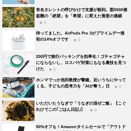
有名タレントの呼びかけで支援が殺到。梨5000個
盗難の「絶望」を「希望」に変えた善意の連鎖
★ 0
待ってました。AirPods Pro 3がプライムデー後
初の14%オフです
★ 0
200円で旅行パッキングを効率化！ゴチャゴチャ
にならないし、ロスバゲ対策にもなる裏技を見つ
けた
★ 0
ホンマでっか池田教授が警鐘。近いうちにやって
くる、子どもの思考力を「AIが奪う」日
★ 0
いただいたうなぎで「うなぎの混ぜご飯」【こぐ
れひでこの｢ごはん日記｣】
★ 0
50%オフも！Amazonタイムセールで「アウトド