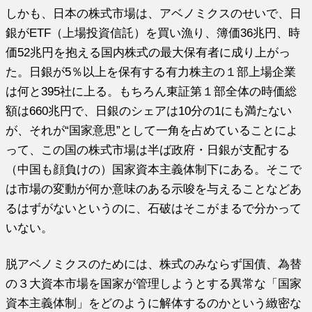
しかも、日本の株式市場は、アベノミクスのせいで、日
銀がETF（上場投資信託）を買い漁り、簿価36兆円、時
価52兆円を抱える国内株式の最大保有者に成り上がっ
た。日銀が5％以上を保有する有力株主の１部上場企業
は何と395社に上る。もちろん東証第１部全体の時価総
額は660兆円で、日銀のシェアは10分の1にも満たない
が、それが“国家意思”として一角を占めていることによ
って、この国の株式市場は半ば政府・日銀が支配する
（中国も顔負けの）国家資本主義体制下にある。そこで
は市場の変動が何か意味のある示唆を与えることなどあ
るはずがないというのに、石破はそこがまるで分かって
いない。
脱アベノミクスのためには、株式のみならず国債、為替
の３大資本市場を国家が管理しようとする異常な「国家
資本主義体制」をどのように解体するのかという緻密な