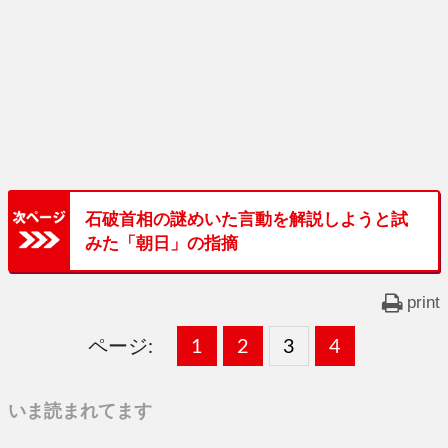
石破首相の謎めいた言動を解説しようと試
みた「朝日」の指摘
print
ページ:
固
1
固
2
,
固
3
,
固
4
,
定
定
定
定
いま読まれてます
ペ
ペ
ペ
ペ