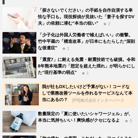
「探さないでください」の手紙を自作自演する卑
怯な手口も。現役探偵が見抜いた「妻子を探すDV
夫」の依頼に潜む“本当の狙い”
★ 2
「少子化は外国人労働者で補えばいい」の衝撃。
竹中平蔵の「構造改革」が日本にもたらした“深刻
な後遺症”
★ 1
「震度7」に耐える免震・耐震技術でも破損。令和
8年熊本地震の「想定を超えた揺れ」が明らかにし
た“現行基準の弱点”
★ 1
我が社もDXしたいけど予算がない！コードな
しで業務改善ツールを作れるサービスなんて本
当にあるの？
[PR]株式会社インターパーク
数量限定の「夏に使いたいシャワージェル」が、
本当に気持ちいい！爽快感がクセになるよ
★ 0