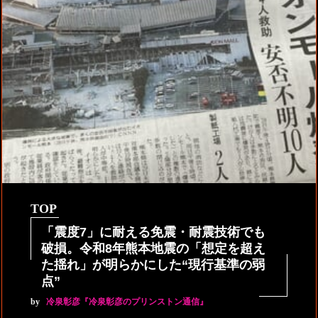
TOP
「震度7」に耐える免震・耐震技術でも
破損。令和8年熊本地震の「想定を超え
た揺れ」が明らかにした“現行基準の弱
点”
by
冷泉彰彦『冷泉彰彦のプリンストン通信』