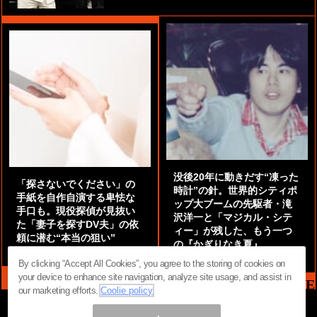
没後20年に動きだす“凍った
「探さないでください」の
時計”の針。世界的シティポ
手紙を自作自演する卑怯な
ップ大ブームの先駆者・滝
手口も。現役探偵が見抜い
沢洋一と「マジカル・シテ
た「妻子を探すDV夫」の依
ィー」が残した、もう一つ
頼に潜む“本当の狙い”
の『かぎりなき夏』
by
阿部泰尚『伝説の探偵』
by
都鳥 流星
By clicking “Accept All Cookies”, you agree to the storing of cookies on
your device to enhance site navigation, analyze site usage, and assist in
MAG2 NEWS HEADLINE
our marketing efforts.
Coolie policy