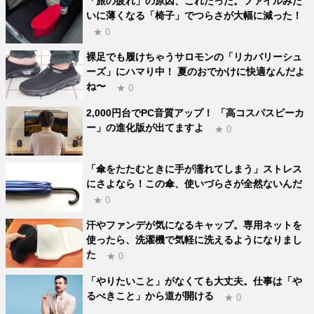
「旅の疲れ」の原因、これだった。ファイルみた
いに薄くなる「椅子」でつらさが大幅に減った！
★ 0
裸足でも履けちゃうサロモンの「リカバリーシュ
ーズ」にハマり中！ 夏のおでかけに快適なんだよ
ね〜
★ 0
2,000円台でPC音質アップ！ 「高コスパスピーカ
ー」の進化版が出てますよ
★ 0
「傘をたたむときに手が濡れてしまう」ストレス
にさよなら！この傘、使いづらさが全然ないんだ
★ 0
汗やファンデが気になるキャップ。専用ネットを
使ったら、洗濯機で気軽に洗えるようになりまし
た
★ 0
「やりたいこと」がなくても大丈夫。仕事は「や
るべきこと」から道が開ける
★ 0