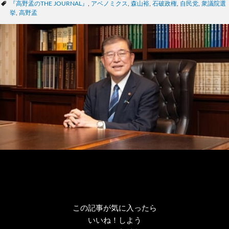
テ
タ
『高野孟のTHE JOURNAL』
,
アベノミクス
,
森山裕
,
石破政権
,
自民党
,
衆議院選
ゴ
グ
挙
,
高野孟
リ
ー
この記事が気に入ったら
いいね！しよう