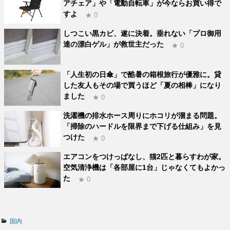
アチェア」や「電動自転車」が今ならお買い得で
すよ
★ 0
しつこい黒カビ、遂に決着。垂れない「プロ御用
達の漂白ゲル」が救世主だった
★ 0
「人生初の日傘」で酷暑の箱根旅行が優雅に。貸
した友人もその場で買うほど「夏の相棒」になり
ました
★ 0
洗濯機の排水ホース周りにホコリが溜まる問題。
「掃除のハードルを限界まで下げる仕組み」を見
つけた
★ 0
エアコンをつけっぱなし、猫2匹と暮らすわが家。
空気清浄機は「各部屋に1台」じゃなくてもよかっ
た
★ 0
カ
国内