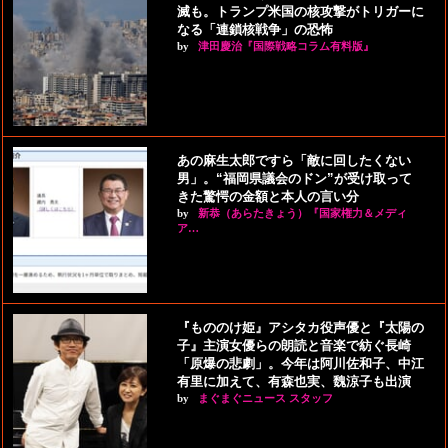
滅も。トランプ米国の核攻撃がトリガーに
なる「連鎖核戦争」の恐怖
by
津田慶治『国際戦略コラム有料版』
あの麻生太郎ですら「敵に回したくない
男」。“福岡県議会のドン”が受け取って
きた驚愕の金額と本人の言い分
by
新恭（あらたきょう）『国家権力＆メディ
ア…
『もののけ姫』アシタカ役声優と『太陽の
子』主演女優らの朗読と音楽で紡ぐ長崎
「原爆の悲劇」。今年は阿川佐和子、中江
有里に加えて、有森也実、魏涼子も出演
by
まぐまぐニュース スタッフ