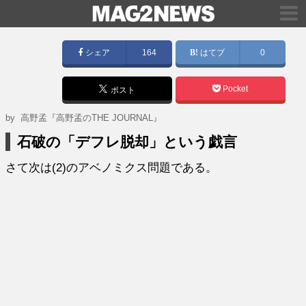
シェア
164
はてブ
0
Pocket
ポスト
by
高野孟『高野孟のTHE JOURNAL』
石破の「デフレ脱却」という戯言
さて次は(2)のアベノミクス問題である。