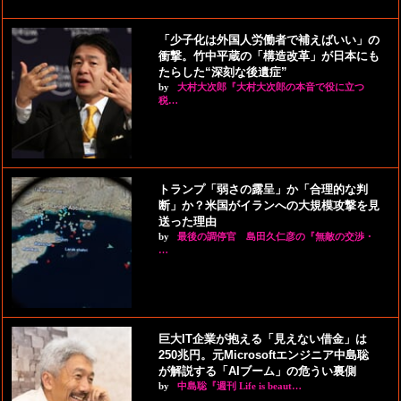
「少子化は外国人労働者で補えばいい」の
衝撃。竹中平蔵の「構造改革」が日本にも
たらした“深刻な後遺症”
by
大村大次郎『大村大次郎の本音で役に立つ
税…
トランプ「弱さの露呈」か「合理的な判
断」か？米国がイランへの大規模攻撃を見
送った理由
by
最後の調停官 島田久仁彦の『無敵の交渉・
…
巨大IT企業が抱える「見えない借金」は
250兆円。元Microsoftエンジニア中島聡
が解説する「AIブーム」の危うい裏側
by
中島聡『週刊 Life is beaut…