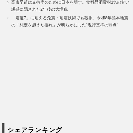
高市早苗は支持率のために日本を壊す。食料品消費税1%の甘い
ー
ー
ー
ー
誘惑に隠された2年後の大増税
ジ
ジ
ジ
ジ
「震度7」に耐える免震・耐震技術でも破損。令和8年熊本地震
の「想定を超えた揺れ」が明らかにした“現行基準の弱点”
シェアランキング