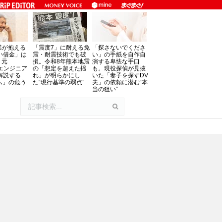
業が抱える
「震度7」に耐える免
「探さないでくださ
い借金」は
震・耐震技術でも破
い」の手紙を自作自
。元
損。令和8年熊本地震
演する卑怯な手口
oftエンジニア
の「想定を超えた揺
も。現役探偵が見抜
解説する
れ」が明らかにし
いた「妻子を探すDV
ム」の危う
た“現行基準の弱点”
夫」の依頼に潜む“本
当の狙い”