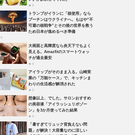
★ 0
トランプがイランに「核使用」なら
プーチンはウクライナへ。もはや“不
可避の核戦争”とその後の世界を救う
ため日本が進めるべき準備
 0
大画面と高輝度なら炎天下でもよく
見える。Amazfitのスマートウォッ
チが過去最安
★ 0
アイラップがそのまま入る。山崎実
業の「万能ケース」で、キッチンま
わりの生活感が解消された
★ 0
想像以上、でした。サロンおすすめ
の美容液「アイラッシュリポゾー
ン」を3か月使ってみた結果
★ 0
「暑すぎてリュック背負えない問
題」が解決！大容量なのに涼しい