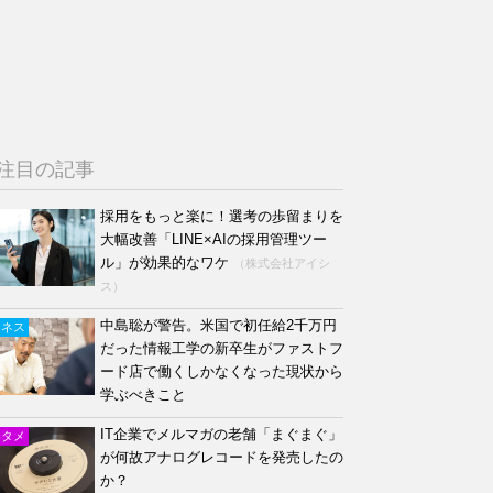
注目の記事
採用をもっと楽に！選考の歩留まりを
大幅改善「LINE×AIの採用管理ツー
ル」が効果的なワケ
（株式会社アイシ
ス）
中島聡が警告。米国で初任給2千万円
ジネス
だった情報工学の新卒生がファストフ
ード店で働くしかなくなった現状から
学ぶべきこと
IT企業でメルマガの老舗「まぐまぐ」
ンタメ
が何故アナログレコードを発売したの
か？