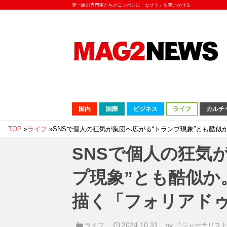
第一線の専門家たちがニッポンに「なぜ？」を問いかける
国内
国際
ビジネス
ライフ
カルチ
TOP
»
ライフ
»
SNSで個人の狂気が集団へ広がる“トランプ現象”とも酷
SNSで個人の狂気
プ現象”とも酷似か
描く「フォリアド
2024.10.31
by
ライフ
『ジャーナリスト