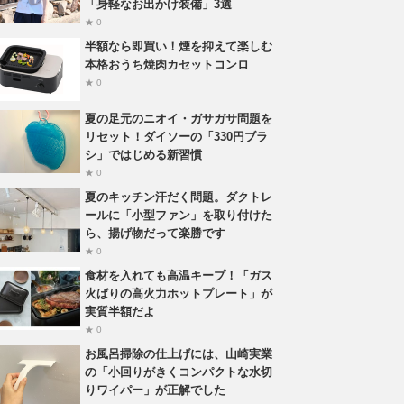
「身軽なお出かけ装備」3選
★ 0
半額なら即買い！煙を抑えて楽しむ
本格おうち焼肉カセットコンロ
★ 0
夏の足元のニオイ・ガサガサ問題を
リセット！ダイソーの「330円ブラ
シ」ではじめる新習慣
★ 0
夏のキッチン汗だく問題。ダクトレ
ールに「小型ファン」を取り付けた
ら、揚げ物だって楽勝です
★ 0
食材を入れても高温キープ！「ガス
火ばりの高火力ホットプレート」が
実質半額だよ
★ 0
お風呂掃除の仕上げには、山崎実業
の「小回りがきくコンパクトな水切
りワイパー」が正解でした