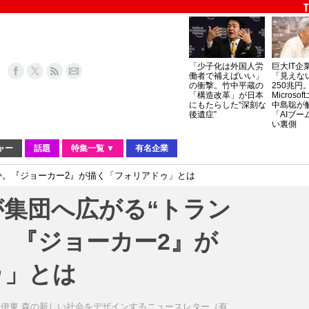
「少子化は外国人労
巨大IT企
働者で補えばいい」
「見えな
の衝撃。竹中平蔵の
250兆円
「構造改革」が日本
Micros
にもたらした“深刻な
中島聡が
後遺症”
「AIブー
い裏側
ャー
話題
特集一覧 ▼
有名企業
似か。『ジョーカー2』が描く「フォリアドゥ」とは
が集団へ広がる“トラン
。『ジョーカー2』が
ゥ」とは
伊東 森の新しい社会をデザインするニュースレター（有