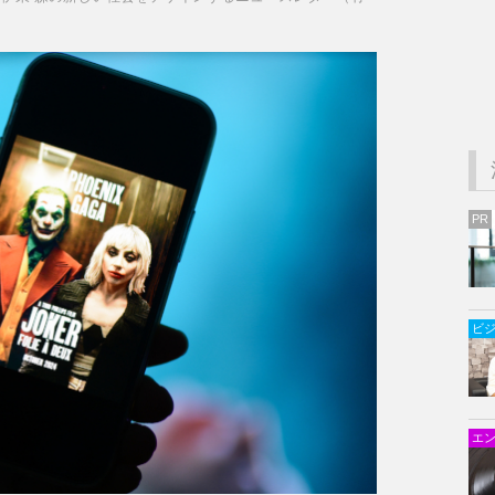
PR
ビ
エ