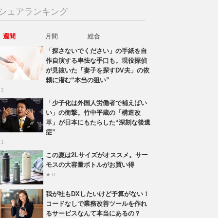
シェアランキング
週間
月間
総合
「探さないでください」の手紙を自
作自演する卑怯な手口も。現役探偵
が見抜いた「妻子を探すDV夫」の依
頼に潜む“本当の狙い”
 2
「少子化は外国人労働者で補えばい
い」の衝撃。竹中平蔵の「構造改
革」が日本にもたらした“深刻な後遺
症”
 1
この夏は2Lサイズがオススメ。サー
モスの大容量ボトルがお買い得
★ 0
我が社もDXしたいけど予算がない！
コードなしで業務改善ツールを作れ
るサービスなんて本当にあるの？