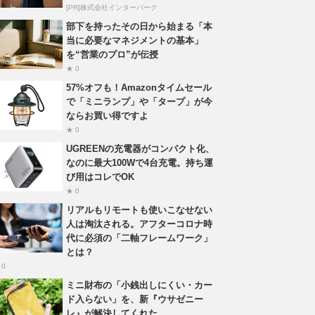
[PR]株式会社インターパーク
部下を持ったその日から始まる「本
当に必要なマネジメントの基本」
を“営業のプロ”が伝授
★ 0
57%オフも！Amazonタイムセール
で「ミニランプ」や「タープ」が今
ならお買い得ですよ
★ 0
UGREENの充電器がコンパクト化、
なのに最大100Wで4台充電。持ち運
び用はコレでOK
★ 0
リアルもリモートも使いこなせない
人は淘汰される。アフターコロナ時
代に必須の「二軸フレームワーク」
とは？
 0
ミニ財布の「小銭出しにくい・カー
ド入らない」を、新『ウサゼニー
レ』が解決してくれた