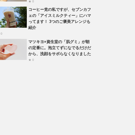
★ 0
コーヒー党の私ですが、セブンカフ
ェの「アイスミルクティー」にハマ
ってます！ 3つのご褒美アレンジも
紹介
 0
マツキヨ×資生堂の「肌グミ」が朝
の定番に。泡立てずになでるだけだ
から、洗顔をサボらなくなりました
★ 0