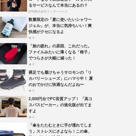
るサービスなんて本当にあるの？
[PR]株式会社インターパーク
数量限定の「夏に使いたいシャワー
ジェル」が、本当に気持ちいい！爽
快感がクセになるよ
★ 0
「旅の疲れ」の原因、これだった。
ファイルみたいに薄くなる「椅子」
でつらさが大幅に減った！
★ 0
裸足でも履けちゃうサロモンの「リ
カバリーシューズ」にハマり中！ 夏
のおでかけに快適なんだよね〜
★ 0
2,000円台でPC音質アップ！ 「高コ
スパスピーカー」の進化版が出てま
すよ
★ 0
「傘をたたむときに手が濡れてしま
う」ストレスにさよなら！この傘、