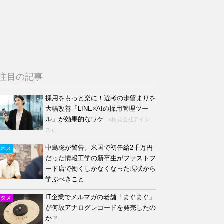
注目の記事
採用をもっと楽に！選考の歩留まりを
大幅改善「LINE×AIの採用管理ツー
ル」が効果的なワケ
（株式会社アイシ
ス）
中島聡が警告。米国で初任給2千万円
ジネス
だった情報工学の新卒生がファストフ
ード店で働くしかなくなった現状から
学ぶべきこと
IT企業でメルマガの老舗「まぐまぐ」
ンタメ
が何故アナログレコードを発売したの
か？