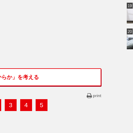
からか」を考える
print
3
4
5