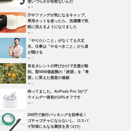
使いづらさが全然ないんだ
★ 0
汗やファンデが気になるキャップ。
専用ネットを使ったら、洗濯機で気
軽に洗えるようになりました
★ 0
「やりたいこと」がなくても大丈
夫。仕事は「やるべきこと」から道
が開ける
★ 0
有名タレントの呼びかけで支援が殺
到。梨5000個盗難の「絶望」を「希
望」に変えた善意の連鎖
★ 0
待ってました。AirPods Pro 3がプ
ライムデー後初の14%オフです
★ 0
200円で旅行パッキングを効率化！
ゴチャゴチャにならないし、ロスバ
ゲ対策にもなる裏技を見つけた