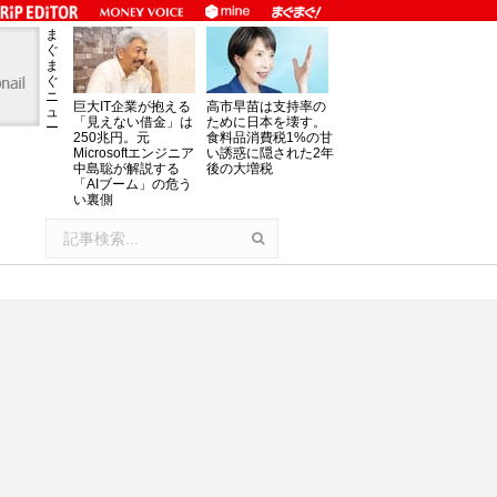
ま
ぐ
ま
ぐ
ニ
巨大IT企業が抱える
高市早苗は支持率の
ュ
「見えない借金」は
ために日本を壊す。
ー
250兆円。元
食料品消費税1%の甘
Microsoftエンジニア
い誘惑に隠された2年
中島聡が解説する
後の大増税
「AIブーム」の危う
い裏側