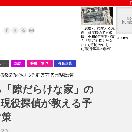
「震度7」に耐える免
震・耐震技術でも破
損。令和8年熊本地震
ス！test
の「想定を超えた揺
れ」が明らかにし
た“現行基準の弱点”
ャー
話題
特集一覧 ▼
有名企業
の現役探偵が教える予算1万5千円の防犯対策
る「隙だらけな家」の
の現役探偵が教える予
対策
の探偵』