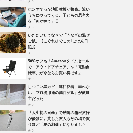
★ 0
ホンマでっか池田教授が警鐘。近い
うちにやってくる、子どもの思考力
を「AIが奪う」日
★ 0
いただいたうなぎで「うなぎの混ぜ
ご飯」【こぐれひでこの｢ごはん日
記｣】
★ 0
50%オフも！Amazonタイムセール
で「アウトドアチェア」や「電動自
転車」が今ならお買い得ですよ
★ 0
しつこい黒カビ、遂に決着。垂れな
い「プロ御用達の漂白ゲル」が救世
主だった
★ 0
「人生初の日傘」で酷暑の箱根旅行
が優雅に。貸した友人もその場で買
うほど「夏の相棒」になりました
★ 0