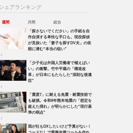
シェアランキング
週間
月間
総合
「探さないでください」の手紙を自
作自演する卑怯な手口も。現役探偵
が見抜いた「妻子を探すDV夫」の依
頼に潜む“本当の狙い”
 2
「少子化は外国人労働者で補えばい
い」の衝撃。竹中平蔵の「構造改
革」が日本にもたらした“深刻な後遺
症”
 1
「震度7」に耐える免震・耐震技術で
も破損。令和8年熊本地震の「想定を
超えた揺れ」が明らかにした“現行基
準の弱点”
 1
我が社もDXしたいけど予算がない！
コードなしで業務改善ツールを作れ