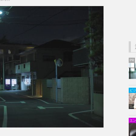
PR
ビ
エ