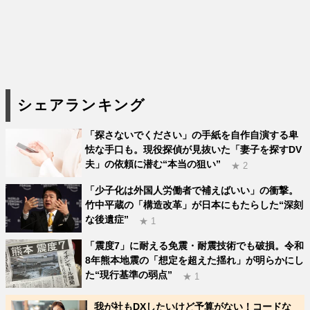
シェアランキング
「探さないでください」の手紙を自作自演する卑
怯な手口も。現役探偵が見抜いた「妻子を探すDV
夫」の依頼に潜む“本当の狙い”
★ 2
「少子化は外国人労働者で補えばいい」の衝撃。
竹中平蔵の「構造改革」が日本にもたらした“深刻
な後遺症”
★ 1
「震度7」に耐える免震・耐震技術でも破損。令和
8年熊本地震の「想定を超えた揺れ」が明らかにし
た“現行基準の弱点”
★ 1
我が社もDXしたいけど予算がない！コードな