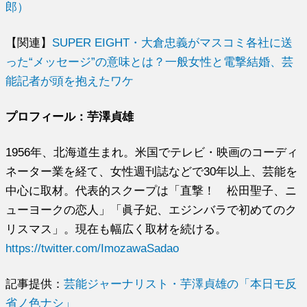
郎）
【関連】
SUPER EIGHT・大倉忠義がマスコミ各社に送
った“メッセージ”の意味とは？一般女性と電撃結婚、芸
能記者が頭を抱えたワケ
プロフィール：芋澤貞雄
1956年、北海道生まれ。米国でテレビ・映画のコーディ
ネーター業を経て、女性週刊誌などで30年以上、芸能を
中心に取材。代表的スクープは「直撃！ 松田聖子、ニ
ューヨークの恋人」「眞子妃、エジンバラで初めてのク
リスマス」。現在も幅広く取材を続ける。
https://twitter.com/ImozawaSadao
記事提供：
芸能ジャーナリスト・芋澤貞雄の「本日モ反
省ノ色ナシ」