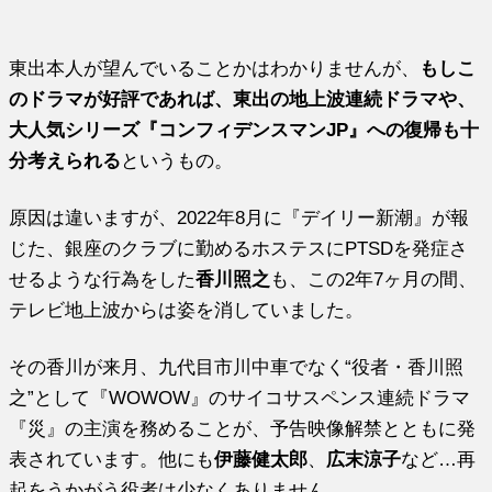
東出本人が望んでいることかはわかりませんが、
もしこ
のドラマが好評であれば、東出の地上波連続ドラマや、
大人気シリーズ『コンフィデンスマンJP』への復帰も十
分考えられる
というもの。
原因は違いますが、2022年8月に『デイリー新潮』が報
じた、銀座のクラブに勤めるホステスにPTSDを発症さ
せるような行為をした
香川照之
も、この2年7ヶ月の間、
テレビ地上波からは姿を消していました。
その香川が来月、九代目市川中車でなく“役者・香川照
之”として『WOWOW』のサイコサスペンス連続ドラマ
『災』の主演を務めることが、予告映像解禁とともに発
表されています。他にも
伊藤健太郎
、
広末涼子
など…再
起をうかがう役者は少なくありません。