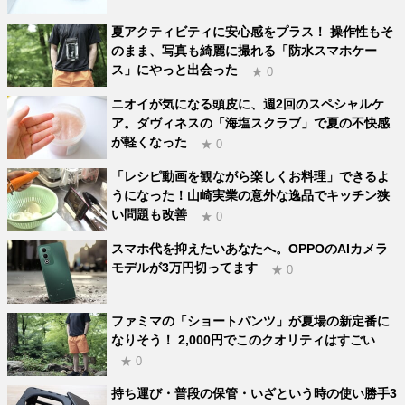
夏アクティビティに安心感をプラス！ 操作性もそ
のまま、写真も綺麗に撮れる「防水スマホケー
ス」にやっと出会った
★ 0
ニオイが気になる頭皮に、週2回のスペシャルケ
ア。ダヴィネスの「海塩スクラブ」で夏の不快感
が軽くなった
★ 0
「レシピ動画を観ながら楽しくお料理」できるよ
うになった！山崎実業の意外な逸品でキッチン狭
い問題も改善
★ 0
スマホ代を抑えたいあなたへ。OPPOのAIカメラ
モデルが3万円切ってます
★ 0
ファミマの「ショートパンツ」が夏場の新定番に
なりそう！ 2,000円でこのクオリティはすごい
★ 0
持ち運び・普段の保管・いざという時の使い勝手3