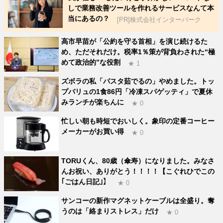
しで業務改善ツールを作れるサービスなんて本
当にあるの？
[PR]株式会社インターパーク
高市早苗が「公約を守る首相」を演じ続けるた
め、ただそれだけ。税率1％策が背負わされた“極
めて政治的”な役割
★ 1
ズボラの私「パスタ茹でるの」やめました。トッ
プバリュの1食86円「冷凍スパゲッティ」で夏休
みランチが楽ちんに
★ 0
忙しい朝も時短でおいしく。象印の定番コーヒー
メーカーがお買い得
★ 0
TORUくん、80歳（傘寿）になりました。みなさ
んお祝い、ありがとう！！！！【こぐれひでこの
｢ごはん日記｣】
★ 0
サンコーの新作マグネットケーブルは全盛り。奪
うのは「絡まりストレス」だけ
★ 0