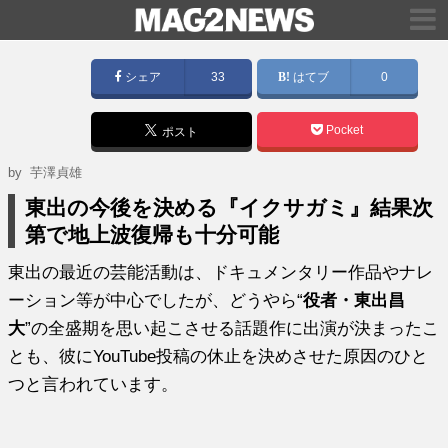
シェア
33
はてブ
0
Pocket
ポスト
by
芋澤貞雄
東出の今後を決める『イクサガミ』結果次
第で地上波復帰も十分可能
東出の最近の芸能活動は、ドキュメンタリー作品やナレ
ーション等が中心でしたが、どうやら“
役者・東出昌
大
”の全盛期を思い起こさせる話題作に出演が決まったこ
とも、彼にYouTube投稿の休止を決めさせた原因のひと
つと言われています。