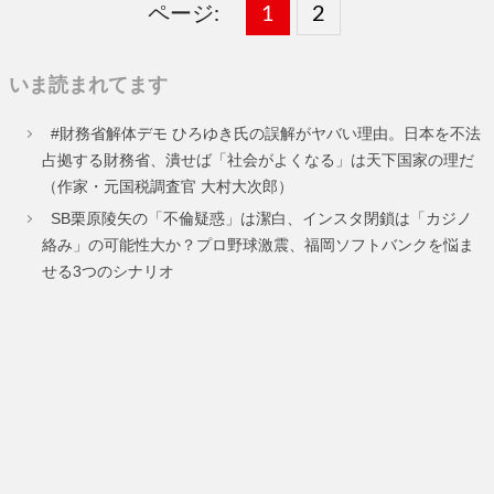
ページ:
固
1
固
2
,
定
定
いま読まれてます
ペ
ペ
#財務省解体デモ ひろゆき氏の誤解がヤバい理由。日本を不法
ー
ー
占拠する財務省、潰せば「社会がよくなる」は天下国家の理だ
（作家・元国税調査官 大村大次郎）
ジ
ジ
SB栗原陵矢の「不倫疑惑」は潔白、インスタ閉鎖は「カジノ
絡み」の可能性大か？プロ野球激震、福岡ソフトバンクを悩ま
せる3つのシナリオ