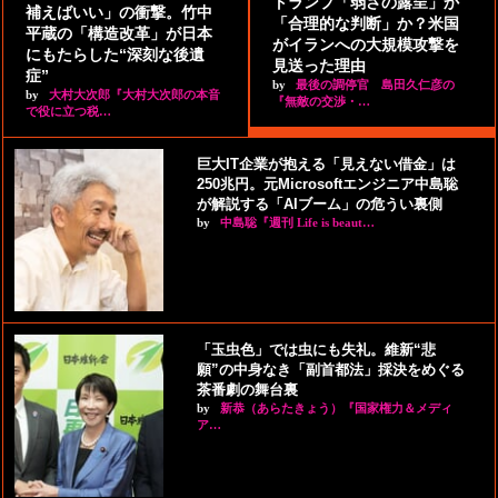
トランプ「弱さの露呈」か
補えばいい」の衝撃。竹中
「合理的な判断」か？米国
平蔵の「構造改革」が日本
がイランへの大規模攻撃を
にもたらした“深刻な後遺
見送った理由
症”
by
最後の調停官 島田久仁彦の
by
大村大次郎『大村大次郎の本音
『無敵の交渉・…
で役に立つ税…
巨大IT企業が抱える「見えない借金」は
250兆円。元Microsoftエンジニア中島聡
が解説する「AIブーム」の危うい裏側
by
中島聡『週刊 Life is beaut…
「玉虫色」では虫にも失礼。維新“悲
願”の中身なき「副首都法」採決をめぐる
茶番劇の舞台裏
by
新恭（あらたきょう）『国家権力＆メディ
ア…