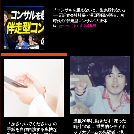
「コンサルを超えないと、生き残れない」
──元証券会社社長・澤田聖陽が語る、AI
時代の"伴走型コンサル"の正体
by
gyouza（まぐまぐ編集部）
没後20年に動きだす“凍った
「探さないでください」の
時計”の針。世界的シティポ
手紙を自作自演する卑怯な
ップ大ブームの先駆者・滝