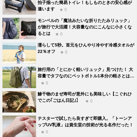
拍子揃った簡易トイレ！もしものときの安心感が
違います
★ 0
モンベルの「魔法みたいな折りたたみリュック」
が旅行で大活躍！大容量なのにこんなに小さくな
るとは
★ 0
濡らして5秒。首元をひんやり冷やす冷感タオルが
22％オフ
★ 0
旅行用の「とにかく軽いリュック」見つけた！ 大
容量でタフなのにペットボトル1本分の軽さとは…
★ 0
鯵干物のまぜ寿司が意外にも美味しい【こぐれひ
でこの｢ごはん日記｣】
★ 0
テスターで試したら良すぎて即購入。「トーンア
ップUV乳液」は資生堂の技術が光る名作だった！
★ 0