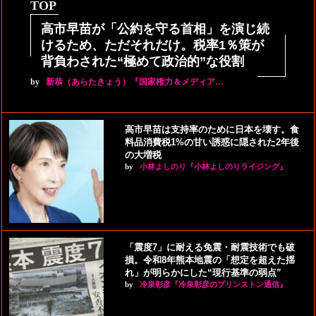
TOP
高市早苗が「公約を守る首相」を演じ続
けるため、ただそれだけ。税率1％策が
背負わされた“極めて政治的”な役割
by
新恭（あらたきょう）『国家権力＆メディア…
高市早苗は支持率のために日本を壊す。食
料品消費税1%の甘い誘惑に隠された2年後
の大増税
by
小林よしのり『小林よしのりライジング』
「震度7」に耐える免震・耐震技術でも破
損。令和8年熊本地震の「想定を超えた揺
れ」が明らかにした“現行基準の弱点”
by
冷泉彰彦『冷泉彰彦のプリンストン通信』