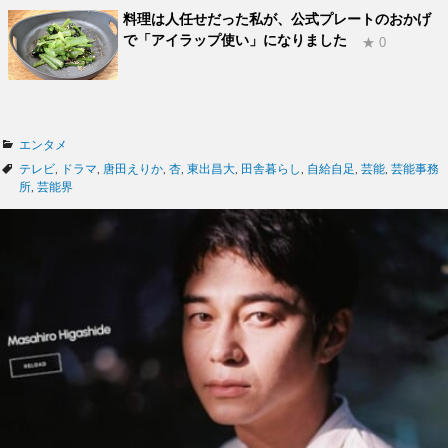
料理は人任せだった私が、公式プレートのおかげ
で「アイラップ使い」になりました
★ 0
カ
エンタメ
テ
タ
テレビ
,
ドラマ
,
唐田えりか
,
杏
,
東出昌大
,
田舎暮らし
,
自給自足
,
芸能
,
芸能事務
ゴ
グ
所
,
芸能界
リ
ー