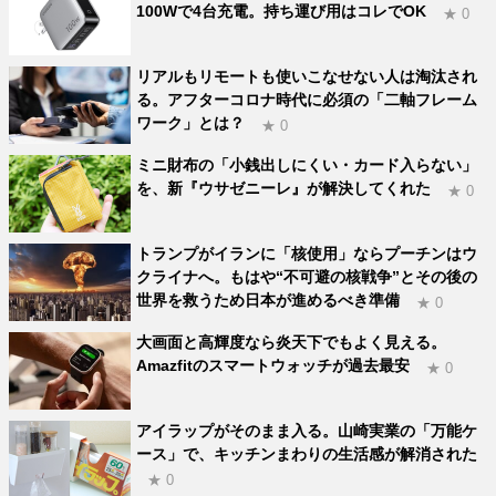
100Wで4台充電。持ち運び用はコレでOK
★ 0
リアルもリモートも使いこなせない人は淘汰され
る。アフターコロナ時代に必須の「二軸フレーム
ワーク」とは？
★ 0
ミニ財布の「小銭出しにくい・カード入らない」
を、新『ウサゼニーレ』が解決してくれた
★ 0
トランプがイランに「核使用」ならプーチンはウ
クライナへ。もはや“不可避の核戦争”とその後の
世界を救うため日本が進めるべき準備
★ 0
大画面と高輝度なら炎天下でもよく見える。
Amazfitのスマートウォッチが過去最安
★ 0
アイラップがそのまま入る。山崎実業の「万能ケ
ース」で、キッチンまわりの生活感が解消された
★ 0