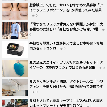
想像以上、でした。サロンおすすめの美容液「ア
イラッシュリポゾーン」を3か月使ってみた結果
★ 0
「暑すぎてリュック背負えない問題」が解決！大
容量なのに涼しい「身軽なお出かけ装備」3選
★
0
半額なら即買い！煙を抑えて楽しむ本格おうち焼
肉カセットコンロ
★ 0
夏の足元のニオイ・ガサガサ問題をリセット！ダ
イソーの「330円ブラシ」ではじめる新習慣
★ 0
夏のキッチン汗だく問題。ダクトレールに「小型
ファン」を取り付けたら、揚げ物だって楽勝です
★ 0
食材を入れても高温キープ！「ガス火ばりの高火
力ホットプレート」が実質半額だよ
★ 0