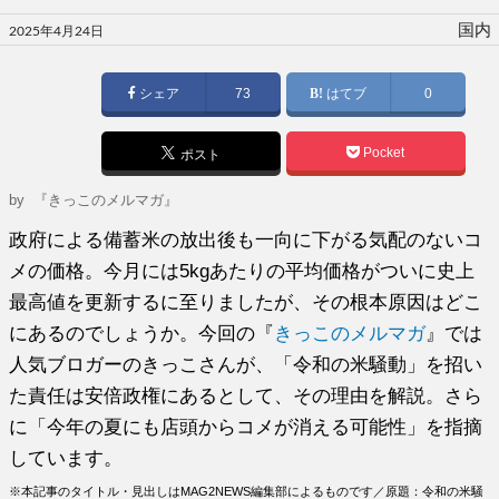
投
国内
2025年4月24日
稿
日:
シェア
73
はてブ
0
Pocket
ポスト
by
『きっこのメルマガ』
政府による備蓄米の放出後も一向に下がる気配のないコ
メの価格。今月には5kgあたりの平均価格がついに史上
最高値を更新するに至りましたが、その根本原因はどこ
にあるのでしょうか。今回の『
きっこのメルマガ
』では
人気ブロガーのきっこさんが、「令和の米騒動」を招い
た責任は安倍政権にあるとして、その理由を解説。さら
に「今年の夏にも店頭からコメが消える可能性」を指摘
しています。
※本記事のタイトル・見出しはMAG2NEWS編集部によるものです／原題：令和の米騒