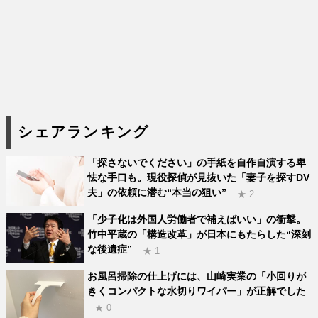
シェアランキング
「探さないでください」の手紙を自作自演する卑
怯な手口も。現役探偵が見抜いた「妻子を探すDV
夫」の依頼に潜む“本当の狙い”
★ 2
「少子化は外国人労働者で補えばいい」の衝撃。
竹中平蔵の「構造改革」が日本にもたらした“深刻
な後遺症”
★ 1
お風呂掃除の仕上げには、山崎実業の「小回りが
きくコンパクトな水切りワイパー」が正解でした
★ 0