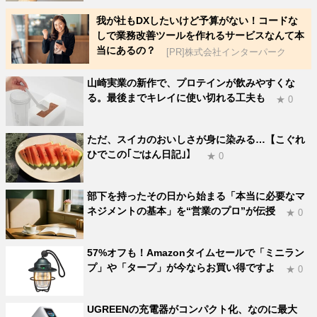
我が社もDXしたいけど予算がない！コードな
しで業務改善ツールを作れるサービスなんて本
当にあるの？
[PR]株式会社インターパーク
山崎実業の新作で、プロテインが飲みやすくな
る。最後までキレイに使い切れる工夫も
★ 0
ただ、スイカのおいしさが身に染みる…【こぐれ
ひでこの｢ごはん日記｣】
★ 0
部下を持ったその日から始まる「本当に必要なマ
ネジメントの基本」を“営業のプロ”が伝授
★ 0
57%オフも！Amazonタイムセールで「ミニラン
プ」や「タープ」が今ならお買い得ですよ
★ 0
UGREENの充電器がコンパクト化、なのに最大