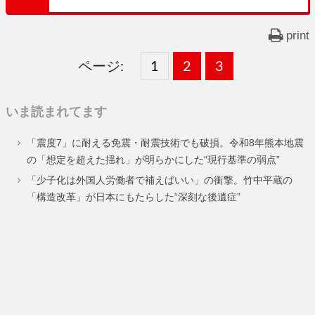
print
ページ:
固
1
固
2
,
固
3
,
定
定
定
いま読まれてます
ペ
ペ
ペ
「震度7」に耐える免震・耐震技術でも破損。令和8年熊本地震
ー
ー
ー
の「想定を超えた揺れ」が明らかにした“現行基準の弱点”
ジ
ジ
ジ
「少子化は外国人労働者で補えばいい」の衝撃。竹中平蔵の
「構造改革」が日本にもたらした“深刻な後遺症”