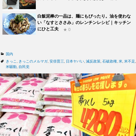
白飯泥棒の一品は、麺にもぴったり。油を使わな
い「なすとささみ」のレンチンレシピ｜キッチン
にひと工夫
★ 0
カ
国内
テ
タ
きっこ
,
きっこのメルマガ
,
安倍晋三
,
日本ヤバい
,
減反政策
,
石破政権
,
米
,
米不足
,
ゴ
グ
米騒動
,
自民党
リ
ー