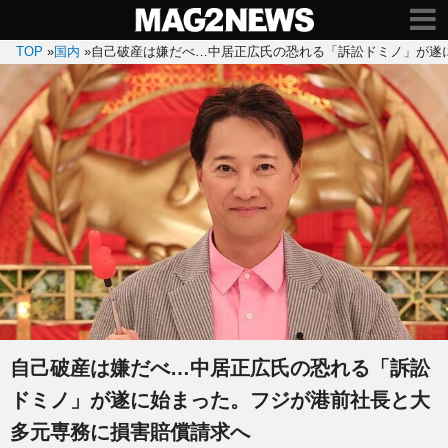
TOP
»
国内
»
自己破産は嫌だべ…中居正広氏の恐れる「訴訟ドミノ」が遂
自己破産は嫌だべ…中居正広氏の恐れる「訴訟
ドミノ」が遂に始まった。フジが港前社長と大
多元専務に損害賠償請求へ