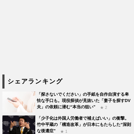
シェアランキング
「探さないでください」の手紙を自作自演する卑
怯な手口も。現役探偵が見抜いた「妻子を探すDV
夫」の依頼に潜む“本当の狙い”
★ 2
「少子化は外国人労働者で補えばいい」の衝撃。
竹中平蔵の「構造改革」が日本にもたらした“深刻
な後遺症”
★ 1