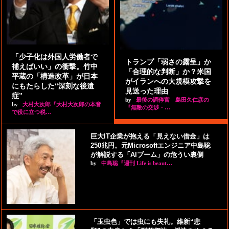
「少子化は外国人労働者で
トランプ「弱さの露呈」か
補えばいい」の衝撃。竹中
「合理的な判断」か？米国
平蔵の「構造改革」が日本
がイランへの大規模攻撃を
にもたらした“深刻な後遺
見送った理由
症”
by
最後の調停官 島田久仁彦の
by
大村大次郎『大村大次郎の本音
『無敵の交渉・…
で役に立つ税…
巨大IT企業が抱える「見えない借金」は
250兆円。元Microsoftエンジニア中島聡
が解説する「AIブーム」の危うい裏側
by
中島聡『週刊 Life is beaut…
「玉虫色」では虫にも失礼。維新“悲