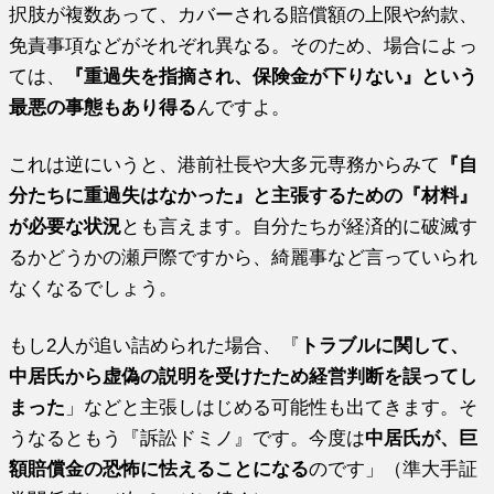
択肢が複数あって、カバーされる賠償額の上限や約款、
免責事項などがそれぞれ異なる。そのため、場合によっ
ては、
『重過失を指摘され、保険金が下りない』という
最悪の事態もあり得る
んですよ。
これは逆にいうと、港前社長や大多元専務からみて
『自
分たちに重過失はなかった』と主張するための『材料』
が必要な状況
とも言えます。自分たちが経済的に破滅す
るかどうかの瀬戸際ですから、綺麗事など言っていられ
なくなるでしょう。
もし2人が追い詰められた場合、『
トラブルに関して、
中居氏から虚偽の説明を受けたため経営判断を誤ってし
まった
」などと主張しはじめる可能性も出てきます。そ
うなるともう『訴訟ドミノ』です。今度は
中居氏が、巨
額賠償金の恐怖に怯えることになる
のです」（準大手証