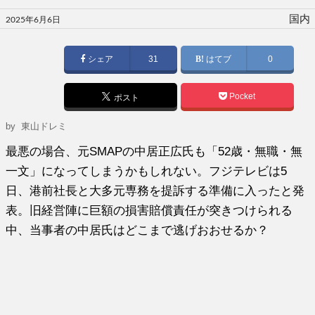
投
国内
2025年6月6日
稿
日:
シェア
31
はてブ
0
Pocket
ポスト
by 東山ドレミ
最悪の場合、元SMAPの中居正広氏も「52歳・無職・無
一文」になってしまうかもしれない。フジテレビは5
日、港前社長と大多元専務を提訴する準備に入ったと発
表。旧経営陣に巨額の損害賠償責任が突きつけられる
中、当事者の中居氏はどこまで逃げおおせるか？