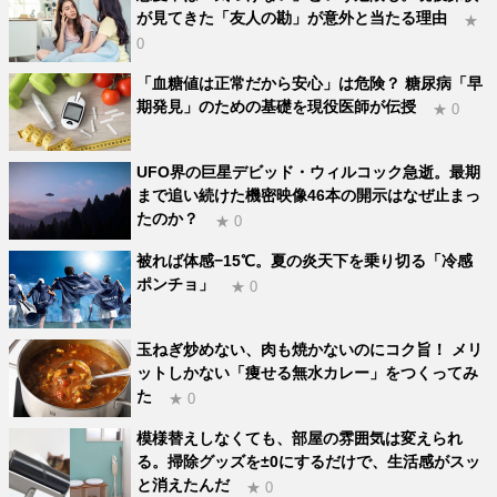
が見てきた「友人の勘」が意外と当たる理由
★
0
「血糖値は正常だから安心」は危険？ 糖尿病「早
期発見」のための基礎を現役医師が伝授
★ 0
UFO界の巨星デビッド・ウィルコック急逝。最期
まで追い続けた機密映像46本の開示はなぜ止まっ
たのか？
★ 0
被れば体感−15℃。夏の炎天下を乗り切る「冷感
ポンチョ」
★ 0
玉ねぎ炒めない、肉も焼かないのにコク旨！ メリ
ットしかない「痩せる無水カレー」をつくってみ
た
★ 0
模様替えしなくても、部屋の雰囲気は変えられ
る。掃除グッズを±0にするだけで、生活感がスッ
と消えたんだ
★ 0