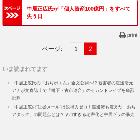
中居正広氏が「個人資産100億円」をすべて
失う日
print
ページ:
固
1
固
2
,
定
定
いま読まれてます
ペ
ペ
中居正広氏の「おぢポエム」全文公開へ!? 被害者の渡邊渚元
ー
ー
アナが文春誌上で「橋下・古市連合」のセカンドレイプを痛烈
批判
ジ
ジ
中居正広の“証拠メール”は説得力ゼロ！渡邊渚も震えた「おぢ
アタック」の問題点とは？ヤバすぎる老害化と中居ヅラの暴走