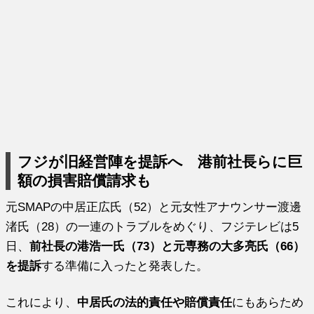
フジが旧経営陣を提訴へ 港前社長らに巨
額の損害賠償請求も
元SMAPの中居正広氏（52）と元女性アナウンサー渡邊
渚氏（28）の一連のトラブルをめぐり、フジテレビは5
日、
前社長の港浩一氏（73）と元専務の大多亮氏（66）
を提訴
する準備に入ったと発表した。
これにより、
中居氏の法的責任や賠償責任
にもあらため