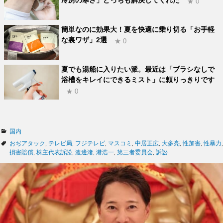
★ 0
簡単なのに効果大！夏を快適に乗り切る「お手軽
な裏ワザ」2選
★ 0
夏でも湯船に入りたい派。最近は「ブラシなしで
浴槽をキレイにできるミスト」に頼りっきりです
★ 0
カ
国内
テ
タ
おぢアタック
,
テレビ局
,
フジテレビ
,
マスコミ
,
中居正広
,
大多亮
,
性加害
,
性暴力
,
ゴ
グ
損害賠償
,
株主代表訴訟
,
渡邊渚
,
港浩一
,
第三者委員会
,
訴訟
リ
ー