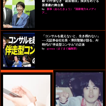
願”の中身なき「副首都法」採決をめぐる
茶番劇の舞台裏
by
新恭（あらたきょう）『国家権力＆メディ
ア…
「コンサルを超えないと、生き残れない」
──元証券会社社長・澤田聖陽が語る、AI
時代の"伴走型コンサル"の正体
by
gyouza（まぐまぐ編集部）