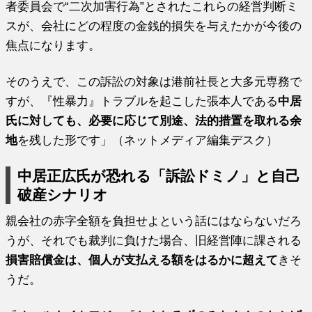
者委員会で“二次加害行為”とされたこれらの経営判断ミ
スが、会社にどの程度の金銭的損失を与えたかが今後の
焦点になります。
そのうえで、この訴訟の対象は港前社長と大多元専務で
すが、『性暴力』トラブルを起こした張本人である
中居
氏に対しても、必要に応じて別途、法的措置を取れる余
地
を残した形です」（ネットメディア編集デスク）
中居正広氏が恐れる「訴訟ドミノ」と自己
破産シナリオ
親会社の赤字全額を負担せよという話にはならないだろ
うが、それでも裁判に負けた場合、旧経営陣に課される
損害賠償金は、個人が支払える額をはるかに超えて
きそ
うだ。