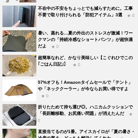
不在中の不安をちょっとでも減らすために。工事
不要で取り付けられる「防犯アイテム」3選
★ 0
暑い、蒸れる…夏の外出のストレスが激減！ワー
クマンの「持続冷感なショートパンツ」が超快適
だよ
★ 0
超簡単なれど、かなり美味しい【こぐれひでこの
｢ごはん日記｣】
★ 0
57%オフも！Amazonタイムセールで「テント」
や「ネッククーラー」が今ならお買い得ですよ
★ 0
折りたためて持ち運び◎。ハニカムクッションで
「長距離移動、お尻痛い問題」が消えたんだ
★
0
直接当てるのが1番。アイスカイロが「夏の暑さ・
冷房の寒さ」どっちも解決してくれた