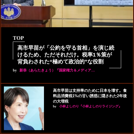
TOP
高市早苗が「公約を守る首相」を演じ続
けるため、ただそれだけ。税率1％策が
背負わされた“極めて政治的”な役割
by
新恭（あらたきょう）『国家権力＆メディア…
高市早苗は支持率のために日本を壊す。食
料品消費税1%の甘い誘惑に隠された2年後
の大増税
by
小林よしのり『小林よしのりライジング』