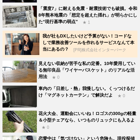
「震度7」に耐える免震・耐震技術でも破損。令和
8年熊本地震の「想定を超えた揺れ」が明らかにし
た“現行基準の弱点”
★ 1
我が社もDXしたいけど予算がない！コードな
しで業務改善ツールを作れるサービスなんて本
当にあるの？
[PR]株式会社インターパーク
見えない収納が苦手な私の定番。10年愛用してい
る無印良品「ワイヤーバスケット」のリアルな活
用法
★ 0
車内の「日差し・熱」我慢しない。くっつけるだ
け「マグネットカーテン」で解決だよ
★ 0
花火大会、運動会にいいね！ロゴスの300gの軽量
＆小型チェアなら、いつものリュックにも入るよ
★ 0
恋愛中は「気づけない」という危険も。現役探偵