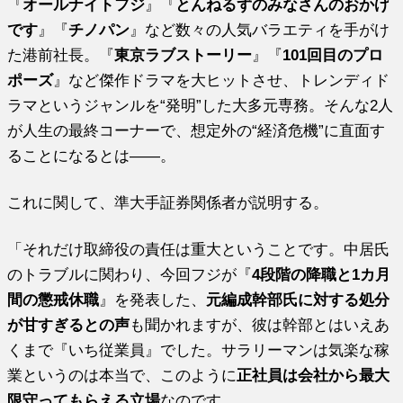
『
オールナイトフジ
』『
とんねるずのみなさんのおかげ
です
』『
チノパン
』など数々の人気バラエティを手がけ
た港前社長。『
東京ラブストーリー
』『
101回目のプロ
ポーズ
』など傑作ドラマを大ヒットさせ、トレンディド
ラマというジャンルを“発明”した大多元専務。そんな2人
が人生の最終コーナーで、想定外の“経済危機”に直面す
ることになるとは――。
これに関して、準大手証券関係者が説明する。
「それだけ取締役の責任は重大ということです。中居氏
のトラブルに関わり、今回フジが『
4段階の降職と1カ月
間の懲戒休職
』を発表した、
元編成幹部氏に対する処分
が甘すぎるとの声
も聞かれますが、彼は幹部とはいえあ
くまで『いち従業員』でした。サラリーマンは気楽な稼
業というのは本当で、このように
正社員は会社から最大
限守ってもらえる立場
なのです。