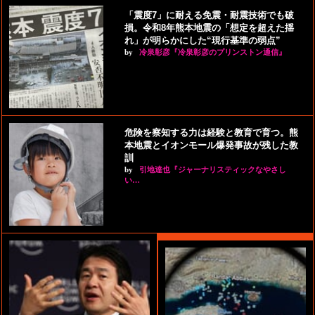
「震度7」に耐える免震・耐震技術でも破
損。令和8年熊本地震の「想定を超えた揺
れ」が明らかにした“現行基準の弱点”
by
冷泉彰彦『冷泉彰彦のプリンストン通信』
危険を察知する力は経験と教育で育つ。熊
本地震とイオンモール爆発事故が残した教
訓
by
引地達也『ジャーナリスティックなやさし
い…