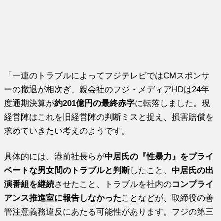
「一連のトラブルによってフジテレビではCMスポンサ
ーの撤退が相次ぎ、親会社のフジ・メディアHDは24年
度通期決算が
約201億円の最終赤字
に転落しました。現
経営陣はこれを旧経営陣の判断ミスと捉え、損害賠償を
求めていきたい考えのようです。
具体的には、港前社長らが
中居氏の『性暴力』をプライ
ベートな男女間のトラブルと判断
したこと、
中居氏の出
演番組を継続
させたこと、トラブルを社内の
コンプライ
アンス推進室に報告しなかった
ことなどが、取締役の善
管注意義務違反にあたる可能性があります。フジの第三