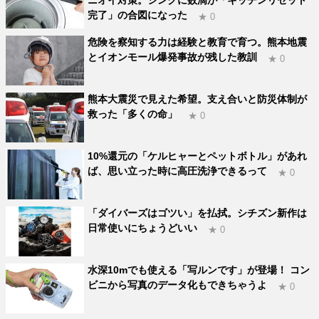
完了」の合図になった
★ 0
危険を察知する力は経験と教育で育つ。熊本地震
とイオンモール爆発事故が残した教訓
★ 0
熊本大震災で見えた希望。支え合いと防災体制が
救った「多くの命」
★ 0
10%還元の「ケルヒャーとペットボトル」があれ
ば、思い立った時に高圧洗浄できるって
★ 0
「ダイバーズはゴツい」を払拭。シチズン新作は
日常使いにちょうどいい
★ 0
水深10mでも使える「写ルンです」が登場！ コン
ビニから写真のデータ化もできちゃうよ
★ 0