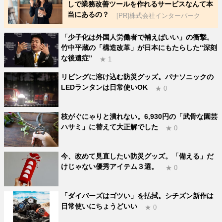
しで業務改善ツールを作れるサービスなんて本
当にあるの？
[PR]株式会社インターパーク
「少子化は外国人労働者で補えばいい」の衝撃。
竹中平蔵の「構造改革」が日本にもたらした“深刻
な後遺症”
★ 1
リビングに溶け込む防災グッズ。パナソニックの
LEDランタンは日常使いOK
★ 0
枝がぐにゃりと潰れない。6,930円の「武骨な園芸
ハサミ」に替えて大正解でした
★ 0
今、改めて見直したい防災グッズ。「備える」だ
けじゃない優秀アイテム３選。
★ 0
「ダイバーズはゴツい」を払拭。シチズン新作は
日常使いにちょうどいい
★ 0