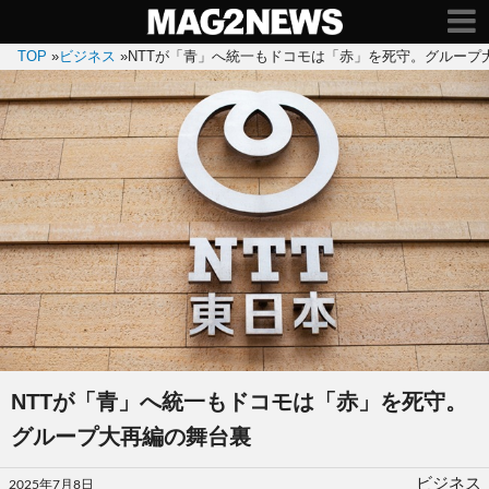
TOP
»
ビジネス
»
NTTが「青」へ統一もドコモは「赤」を死守。グループ
NTTが「青」へ統一もドコモは「赤」を死守。
グループ大再編の舞台裏
投
ビジネス
2025年7月8日