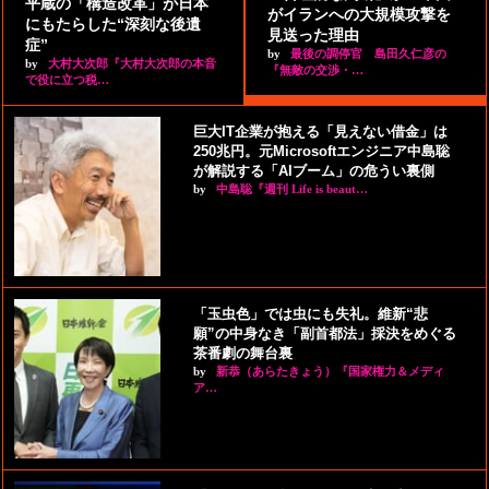
平蔵の「構造改革」が日本
がイランへの大規模攻撃を
にもたらした“深刻な後遺
見送った理由
症”
by
最後の調停官 島田久仁彦の
by
大村大次郎『大村大次郎の本音
『無敵の交渉・…
で役に立つ税…
巨大IT企業が抱える「見えない借金」は
250兆円。元Microsoftエンジニア中島聡
が解説する「AIブーム」の危うい裏側
by
中島聡『週刊 Life is beaut…
「玉虫色」では虫にも失礼。維新“悲
願”の中身なき「副首都法」採決をめぐる
茶番劇の舞台裏
by
新恭（あらたきょう）『国家権力＆メディ
ア…