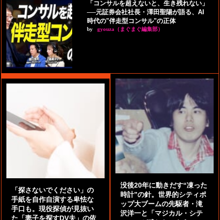
「コンサルを超えないと、生き残れない」
──元証券会社社長・澤田聖陽が語る、AI
時代の"伴走型コンサル"の正体
by
gyouza（まぐまぐ編集部）
没後20年に動きだす“凍った
「探さないでください」の
時計”の針。世界的シティポ
手紙を自作自演する卑怯な
ップ大ブームの先駆者・滝
手口も。現役探偵が見抜い
沢洋一と「マジカル・シテ
た「妻子を探すDV夫」の依