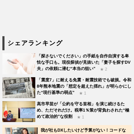
シェアランキング
「探さないでください」の手紙を自作自演する卑
怯な手口も。現役探偵が見抜いた「妻子を探すDV
夫」の依頼に潜む“本当の狙い”
★ 2
「震度7」に耐える免震・耐震技術でも破損。令和
8年熊本地震の「想定を超えた揺れ」が明らかにし
た“現行基準の弱点”
★ 1
高市早苗が「公約を守る首相」を演じ続けるた
め、ただそれだけ。税率1％策が背負わされた“極
めて政治的”な役割
★ 1
我が社もDXしたいけど予算がない！コードな