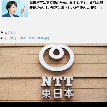
高市早苗は支持率のために日本を壊す。食料品消
費税1%の甘い誘惑に隠された2年後の大増税
★
0
カ
ビジネス
テ
タ
石川温
,
石川温の「スマホ業界新聞」
ゴ
グ
リ
ー