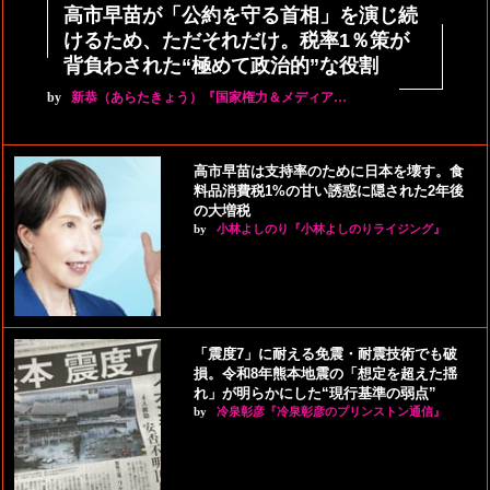
高市早苗が「公約を守る首相」を演じ続
けるため、ただそれだけ。税率1％策が
背負わされた“極めて政治的”な役割
by
新恭（あらたきょう）『国家権力＆メディア…
高市早苗は支持率のために日本を壊す。食
料品消費税1%の甘い誘惑に隠された2年後
の大増税
by
小林よしのり『小林よしのりライジング』
「震度7」に耐える免震・耐震技術でも破
損。令和8年熊本地震の「想定を超えた揺
れ」が明らかにした“現行基準の弱点”
by
冷泉彰彦『冷泉彰彦のプリンストン通信』