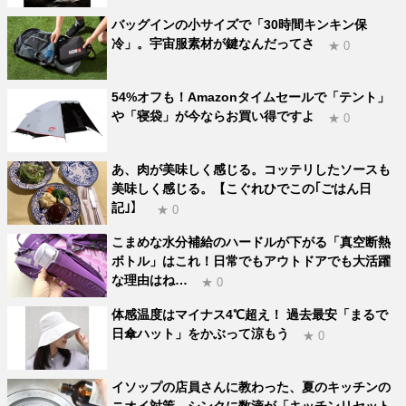
バッグインの小サイズで「30時間キンキン保
冷」。宇宙服素材が鍵なんだってさ
★ 0
54%オフも！Amazonタイムセールで「テント」
や「寝袋」が今ならお買い得ですよ
★ 0
あ、肉が美味しく感じる。コッテリしたソースも
美味しく感じる。【こぐれひでこの｢ごはん日
記｣】
★ 0
こまめな水分補給のハードルが下がる「真空断熱
ボトル」はこれ！日常でもアウトドアでも大活躍
な理由はね…
★ 0
体感温度はマイナス4℃超え！ 過去最安「まるで
日傘ハット」をかぶって涼もう
★ 0
イソップの店員さんに教わった、夏のキッチンの
ニオイ対策。シンクに数滴が「キッチンリセット