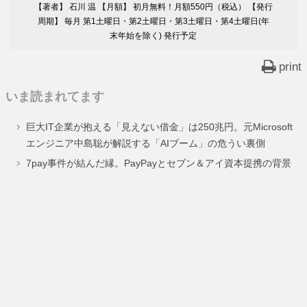
【著者】 石川 温 【月額】 初月無料！月額550円（税込） 【発行
周期】 毎月 第1土曜日・第2土曜日・第3土曜日・第4土曜日(年
末年始を除く) 発行予定
print
いま読まれてます
巨大IT企業が抱える「見えない借金」は250兆円。元Microsoft
エンジニア中島聡が解説する「AIブーム」の危うい裏側
7pay事件が結んだ縁。PayPayとセブン＆アイ資本提携の背景