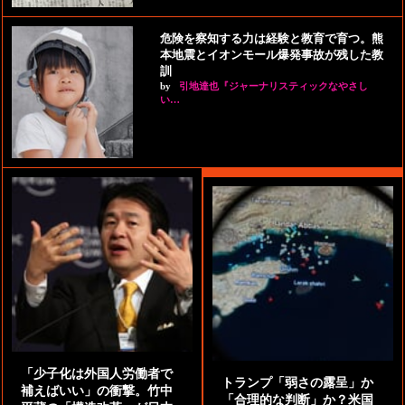
危険を察知する力は経験と教育で育つ。熊
本地震とイオンモール爆発事故が残した教
訓
by
引地達也『ジャーナリスティックなやさし
い…
「少子化は外国人労働者で
トランプ「弱さの露呈」か
補えばいい」の衝撃。竹中
「合理的な判断」か？米国