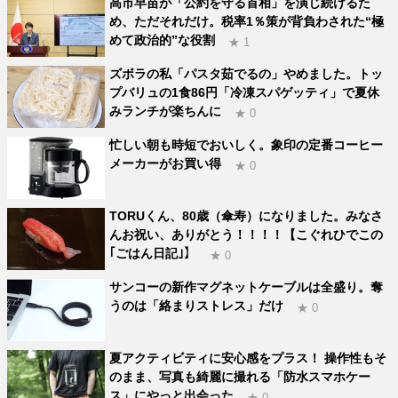
高市早苗が「公約を守る首相」を演じ続けるた
め、ただそれだけ。税率1％策が背負わされた“極
めて政治的”な役割
★ 1
ズボラの私「パスタ茹でるの」やめました。トッ
プバリュの1食86円「冷凍スパゲッティ」で夏休
みランチが楽ちんに
★ 0
忙しい朝も時短でおいしく。象印の定番コーヒー
メーカーがお買い得
★ 0
TORUくん、80歳（傘寿）になりました。みなさ
んお祝い、ありがとう！！！！【こぐれひでこの
｢ごはん日記｣】
★ 0
サンコーの新作マグネットケーブルは全盛り。奪
うのは「絡まりストレス」だけ
★ 0
夏アクティビティに安心感をプラス！ 操作性もそ
のまま、写真も綺麗に撮れる「防水スマホケー
ス」にやっと出会った
★ 0