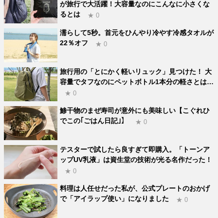
が旅行で大活躍！大容量なのにこんなに小さくな
るとは
★ 0
濡らして5秒。首元をひんやり冷やす冷感タオルが
22％オフ
★ 0
旅行用の「とにかく軽いリュック」見つけた！ 大
容量でタフなのにペットボトル1本分の軽さとは…
★ 0
鯵干物のまぜ寿司が意外にも美味しい【こぐれひ
でこの｢ごはん日記｣】
★ 0
テスターで試したら良すぎて即購入。「トーンア
ップUV乳液」は資生堂の技術が光る名作だった！
★ 0
料理は人任せだった私が、公式プレートのおかげ
で「アイラップ使い」になりました
★ 0