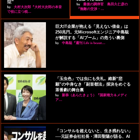
症”
by
最後の調停官 島田久仁彦の
by
大村大次郎『大村大次郎の本音
『無敵の交渉・…
で役に立つ税…
巨大IT企業が抱える「見えない借金」は
250兆円。元Microsoftエンジニア中島聡
が解説する「AIブーム」の危うい裏側
by
中島聡『週刊 Life is beaut…
「玉虫色」では虫にも失礼。維新“悲
願”の中身なき「副首都法」採決をめぐる
茶番劇の舞台裏
by
新恭（あらたきょう）『国家権力＆メディ
ア…
「コンサルを超えないと、生き残れない」
──元証券会社社長・澤田聖陽が語る、AI