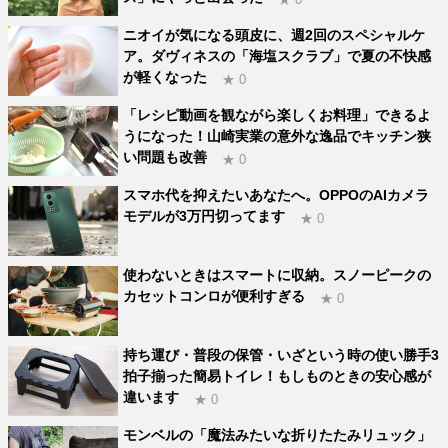
ニオイが気になる頭皮に、週2回のスペシャルケ
ア。ダヴィネスの「海塩スクラブ」で夏の不快感
が軽くなった
★ 0
「レシピ動画を観ながら楽しくお料理」できるよ
うになった！山崎実業の意外な逸品でキッチン狭
い問題も改善
★ 0
スマホ代を抑えたいあなたへ。OPPOのAIカメラ
モデルが3万円切ってます
★ 0
使わないときはスマートに収納。スノーピークの
カセットコンロが便利すぎる
★ 0
持ち運び・普段の保管・いざという時の使い勝手3
拍子揃った簡易トイレ！もしものときの安心感が
違います
★ 0
モンベルの「魔法みたいな折りたたみリュック」