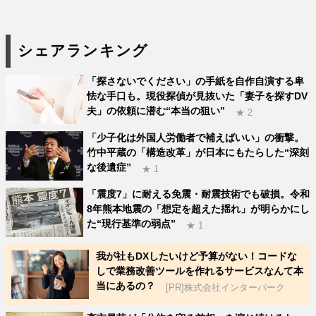
シェアランキング
「探さないでください」の手紙を自作自演する卑
怯な手口も。現役探偵が見抜いた「妻子を探すDV
夫」の依頼に潜む“本当の狙い”
★ 2
「少子化は外国人労働者で補えばいい」の衝撃。
竹中平蔵の「構造改革」が日本にもたらした“深刻
な後遺症”
★ 1
「震度7」に耐える免震・耐震技術でも破損。令和
8年熊本地震の「想定を超えた揺れ」が明らかにし
た“現行基準の弱点”
★ 1
我が社もDXしたいけど予算がない！コードな
しで業務改善ツールを作れるサービスなんて本
当にあるの？
[PR]株式会社インターパーク