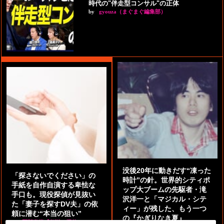
時代の"伴走型コンサル"の正体
by
gyouza（まぐまぐ編集部）
没後20年に動きだす“凍った
「探さないでください」の
時計”の針。世界的シティポ
手紙を自作自演する卑怯な
ップ大ブームの先駆者・滝
手口も。現役探偵が見抜い
沢洋一と「マジカル・シテ
た「妻子を探すDV夫」の依
ィー」が残した、もう一つ
頼に潜む“本当の狙い”
の『かぎりなき夏』
by
阿部泰尚『伝説の探偵』