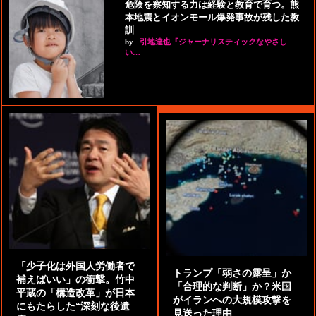
危険を察知する力は経験と教育で育つ。熊
本地震とイオンモール爆発事故が残した教
訓
by
引地達也『ジャーナリスティックなやさし
い…
「少子化は外国人労働者で
トランプ「弱さの露呈」か
補えばいい」の衝撃。竹中
「合理的な判断」か？米国
平蔵の「構造改革」が日本
がイランへの大規模攻撃を
にもたらした“深刻な後遺
見送った理由