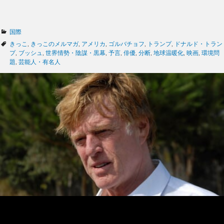
カ
国際
テ
タ
きっこ
,
きっこのメルマガ
,
アメリカ
,
ゴルバチョフ
,
トランプ
,
ドナルド・トラン
ゴ
グ
プ
,
ブッシュ
,
世界情勢・陰謀・黒幕
,
予言
,
俳優
,
分断
,
地球温暖化
,
映画
,
環境問
リ
題
,
芸能人・有名人
ー