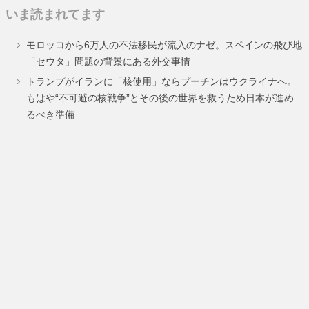
いま読まれてます
ペ
ペ
ペ
モロッコから6万人の不法移民が流入のナゼ。スペインの飛び地
ー
ー
ー
「セウタ」問題の背景にある外交事情
ジ
ジ
ジ
トランプがイランに「核使用」ならプーチンはウクライナへ。
もはや“不可避の核戦争”とその後の世界を救うため日本が進め
るべき準備