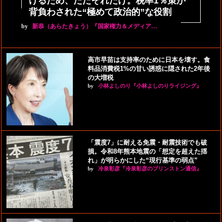
けるため、ただそれだけ。税率1％策が
背負わされた“極めて政治的”な役割
by
新恭（あらたきょう）『国家権力＆メディア…
高市早苗は支持率のために日本を壊す。食
料品消費税1%の甘い誘惑に隠された2年後
の大増税
by
小林よしのり『小林よしのりライジング』
「震度7」に耐える免震・耐震技術でも破
損。令和8年熊本地震の「想定を超えた揺
れ」が明らかにした“現行基準の弱点”
by
冷泉彰彦『冷泉彰彦のプリンストン通信』