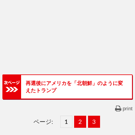
再選後にアメリカを「北朝鮮」のように変
えたトランプ
print
ページ:
固
1
固
2
,
固
3
,
定
定
定