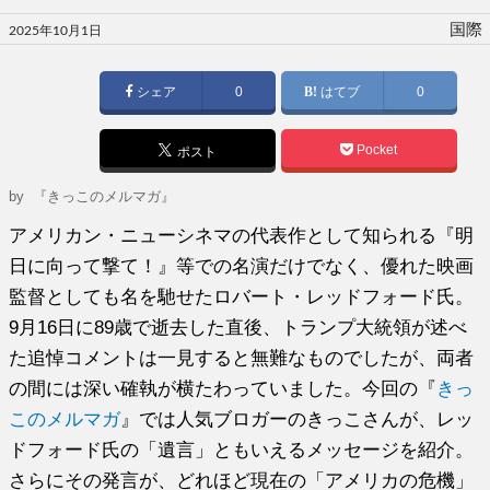
投
国際
2025年10月1日
稿
日:
シェア
0
はてブ
0
Pocket
ポスト
by
『きっこのメルマガ』
アメリカン・ニューシネマの代表作として知られる『明
日に向って撃て！』等での名演だけでなく、優れた映画
監督としても名を馳せたロバート・レッドフォード氏。
9月16日に89歳で逝去した直後、トランプ大統領が述べ
た追悼コメントは一見すると無難なものでしたが、両者
の間には深い確執が横たわっていました。今回の『
きっ
このメルマガ
』では人気ブロガーのきっこさんが、レッ
ドフォード氏の「遺言」ともいえるメッセージを紹介。
さらにその発言が、どれほど現在の「アメリカの危機」