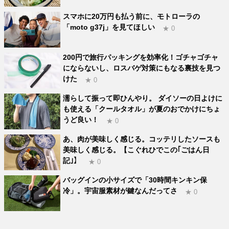
スマホに20万円も払う前に、モトローラの
「moto g37j」を見てほしい
★ 0
200円で旅行パッキングを効率化！ゴチャゴチャ
にならないし、ロスバゲ対策にもなる裏技を見つ
けた
★ 0
濡らして振って即ひんやり。 ダイソーの日よけに
も使える「クールタオル」が夏のおでかけにちょ
うど良い！
★ 0
あ、肉が美味しく感じる。コッテリしたソースも
美味しく感じる。【こぐれひでこの｢ごはん日
記｣】
★ 0
バッグインの小サイズで「30時間キンキン保
冷」。宇宙服素材が鍵なんだってさ
★ 0