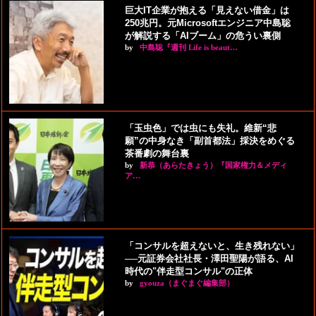
巨大IT企業が抱える「見えない借金」は
250兆円。元Microsoftエンジニア中島聡
が解説する「AIブーム」の危うい裏側
by
中島聡『週刊 Life is beaut…
「玉虫色」では虫にも失礼。維新“悲
願”の中身なき「副首都法」採決をめぐる
茶番劇の舞台裏
by
新恭（あらたきょう）『国家権力＆メディ
ア…
「コンサルを超えないと、生き残れない」
──元証券会社社長・澤田聖陽が語る、AI
時代の"伴走型コンサル"の正体
by
gyouza（まぐまぐ編集部）