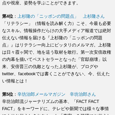
点や視座、姿勢を学ぶことができます。
第4位
：
上杉隆の「ニッポンの問題点」 上杉隆さん
「リテラシー」（情報を読み解く力）こそ、今最も必要
なスキル。情報操作だらけの大手メディア報道では絶対
伝えない情報を届ける『上杉隆の「ニッポンの問題
点」』はリテラシー向上にピッタリのメルマガ。上杉隆
は日々霞ヶ関で、地を這う取材を敢行。第一次安倍政権
の内幕を描いてベストセラーとなった「官邸崩壊」以
来、安倍晋三の仇敵となった上杉隆が、ブログや
twitter、facebookでは書くことができない、今、伝えた
い情報とは！
第5位
：
辛坊治郎メールマガジン 辛坊治郎さん
辛坊治郎流ジャーナリズムの基本、「FACT FACT
FACT」をキーワードに、テレビや新聞では様々な事情