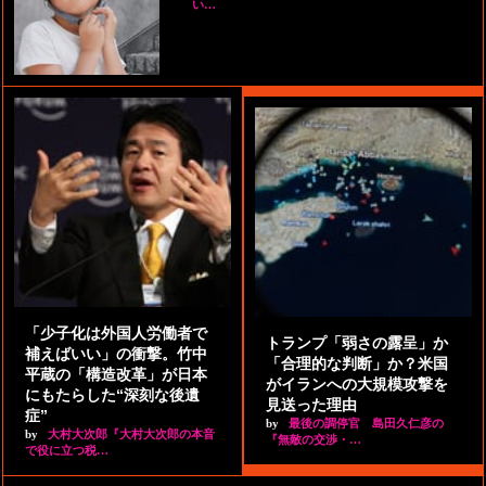
い…
「少子化は外国人労働者で
トランプ「弱さの露呈」か
補えばいい」の衝撃。竹中
「合理的な判断」か？米国
平蔵の「構造改革」が日本
がイランへの大規模攻撃を
にもたらした“深刻な後遺
見送った理由
症”
by
最後の調停官 島田久仁彦の
by
大村大次郎『大村大次郎の本音
『無敵の交渉・…
で役に立つ税…