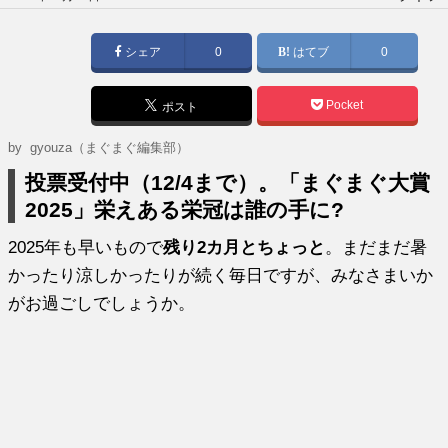
稿
日:
シェア
0
はてブ
0
Pocket
ポスト
by gyouza（まぐまぐ編集部）
投票受付中（12/4まで）。「まぐまぐ大賞
2025」
栄えある栄冠は誰の手に?
2025年も早いもので
残り2カ月とちょっと
。まだまだ暑
かったり涼しかったりが続く毎日ですが、みなさまいか
がお過ごしでしょうか。