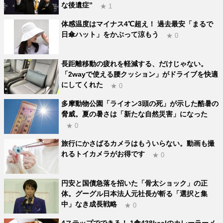
な後遺症”
★ 1
体感温度はマイナス4℃超え！ 過去最安「まるで
日傘ハット」をかぶって涼もう
★ 0
長距離移動の疲れを軽減する、だけじゃない。
「2wayで使える腰クッション」がドライブを快適
にしてくれた
★ 0
多摩動物公園「ライオン3頭の死」が示した酷暑の
脅威。夏の暑さは「新たな自然災害」になった
★ 0
旅行にかさばるカメラはもういらない。動画も撮
れるトイカメラがお得です
★ 0
円安と国債急落を招いた「骨太ショック」の正
体。グーグル日本法人元社長が斬る「選択と集
中」なき成長戦略
★ 0