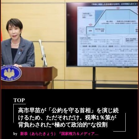
TOP
高市早苗が「公約を守る首相」を演じ続
けるため、ただそれだけ。税率1％策が
背負わされた“極めて政治的”な役割
by
新恭（あらたきょう）『国家権力＆メディア…