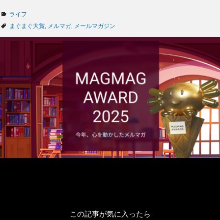
カ
ライフ
テ
タ
まぐまぐ大賞
,
メルマガ
,
メールマガジン
ゴ
グ
リ
ー
この記事が気に入ったら