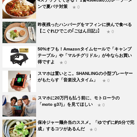
4ステップでできる！ 1食438kcalのカレーラーメ
ンで夏バテ対策
★ 0
昨夜残ったハンバーグをマフィンに挟んで食べる
【こぐれひでこの｢ごはん日記｣】
★ 0
50%オフも！Amazonタイムセールで「キャンプ
テーブル」や「マルチグリドル」が今ならお買い
得ですよ
★ 0
スマホは置いとこ。SHANLINGの小型プレーヤー
がもたらす「音楽没入タイム」
★ 0
スマホに20万円も払う前に、モトローラの
「moto g37j」を見てほしい
★ 0
保冷ジャー麺弁当のススメ。「ゆでずに約5分で完
成」するコツがあるんだ
★ 0