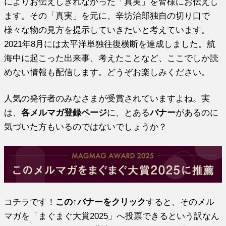
によりお伝えしきれなかった「真実」を皆様にお伝えし
ます。その「真実」を元に、辛坊治郎独自の切り口で
様々な物の見方を提示していきたいと考えています。
2021年8月には太平洋単独往復横断を達成しました。航
海中に起こった出来事、考えたことなど、ここでしか読
めない情報も配信します。どうぞお楽しみください。
人気の発行者のみなさまが受賞されていますよね。実
は、
各メルマガ登録ページ
に、とある
バナー
があるのに
気づいた方もいるのではないでしょうか？
コチラです！
この↑バナーをクリック
すると、そのメル
マガを「まぐまぐ大賞2025」へ投票できるという訳なん