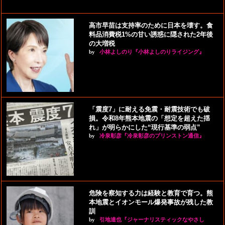
高市早苗は支持率のために日本を壊す。食
料品消費税1%の甘い誘惑に隠された2年後
の大増税
by
小林よしのり『小林よしのりライジング』
「震度7」に耐える免震・耐震技術でも破
損。令和8年熊本地震の「想定を超えた揺
れ」が明らかにした“現行基準の弱点”
by
冷泉彰彦『冷泉彰彦のプリンストン通信』
危険を察知する力は経験と教育で育つ。熊
本地震とイオンモール爆発事故が残した教
訓
by
引地達也『ジャーナリスティックなやさし