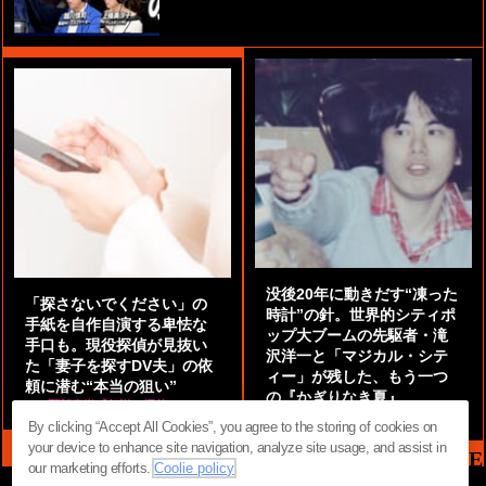
没後20年に動きだす“凍った
「探さないでください」の
時計”の針。世界的シティポ
手紙を自作自演する卑怯な
ップ大ブームの先駆者・滝
手口も。現役探偵が見抜い
沢洋一と「マジカル・シテ
た「妻子を探すDV夫」の依
ィー」が残した、もう一つ
頼に潜む“本当の狙い”
の『かぎりなき夏』
by
阿部泰尚『伝説の探偵』
by
都鳥 流星
By clicking “Accept All Cookies”, you agree to the storing of cookies on
your device to enhance site navigation, analyze site usage, and assist in
MAG2 NEWS HEADLINE
our marketing efforts.
Coolie policy