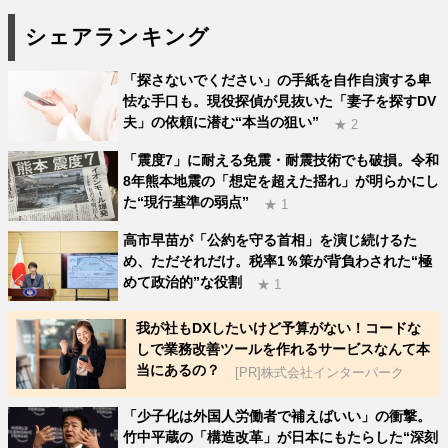
シェアランキング
「探さないでください」の手紙を自作自演する卑
怯な手口も。現役探偵が見抜いた「妻子を探すDV
夫」の依頼に潜む“本当の狙い”
★ 2
「震度7」に耐える免震・耐震技術でも破損。令和
8年熊本地震の「想定を超えた揺れ」が明らかにし
た“現行基準の弱点”
★ 1
高市早苗が「公約を守る首相」を演じ続けるた
め、ただそれだけ。税率1％策が背負わされた“極
めて政治的”な役割
★ 1
我が社もDXしたいけど予算がない！コードな
しで業務改善ツールを作れるサービスなんて本
当にあるの？
[PR]株式会社インターパーク
「少子化は外国人労働者で補えばいい」の衝撃。
竹中平蔵の「構造改革」が日本にもたらした“深刻