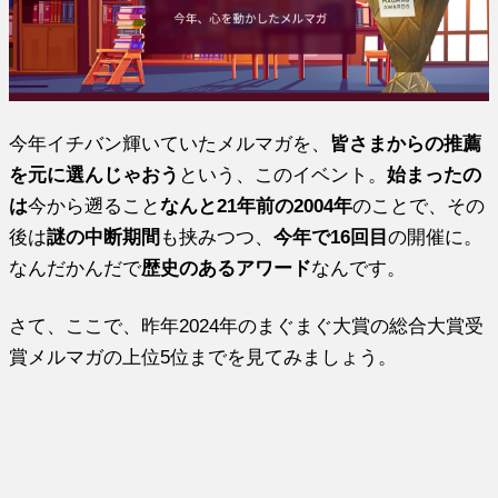
今年イチバン輝いていたメルマガを、
皆さまからの推薦
を元に選んじゃおう
という、このイベント。
始まったの
は
今から遡ること
なんと21年前の2004年
のことで、その
後は
謎の中断期間
も挟みつつ、
今年で16回目
の開催に。
なんだかんだで
歴史のあるアワード
なんです。
さて、ここで、昨年2024年のまぐまぐ大賞の総合大賞受
賞メルマガの上位5位までを見てみましょう。