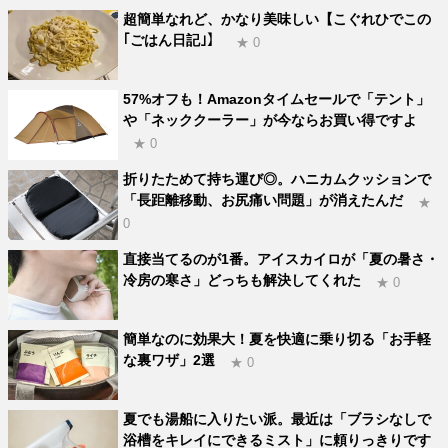
超簡単なれど、かなり美味しい【こぐれひでこの
｢ごはん日記｣】
★ 0
57%オフも！Amazonタイムセールで「テント」
や「ネッククーラー」が今ならお買い得ですよ
★ 0
折りたためて持ち運び◎。ハニカムクッションで
「長距離移動、お尻痛い問題」が消えたんだ
★
0
直接当てるのが1番。アイスカイロが「夏の暑さ・
冷房の寒さ」どっちも解決してくれた
★ 0
簡単なのに効果大！夏を快適に乗り切る「お手軽
な裏ワザ」2選
★ 0
夏でも湯船に入りたい派。最近は「ブラシなしで
浴槽をキレイにできるミスト」に頼りっきりです