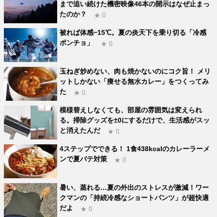
まで追い続けた機密映像46本の開示はなぜ止まっ
たのか？
★ 0
被れば体感−15℃。夏の炎天下を乗り切る「冷感
ポンチョ」
★ 0
玉ねぎ炒めない、肉も焼かないのにコク旨！ メリ
ットしかない「痩せる無水カレー」をつくってみ
た
★ 0
模様替えしなくても、部屋の雰囲気は変えられ
る。掃除グッズを±0にするだけで、生活感がスッ
と消えたんだ
★ 0
4ステップでできる！ 1食438kcalのカレーラーメ
ンで夏バテ対策
★ 0
暑い、蒸れる…夏の外出のストレスが激減！ワー
クマンの「持続冷感なショートパンツ」が超快適
だよ
★ 0