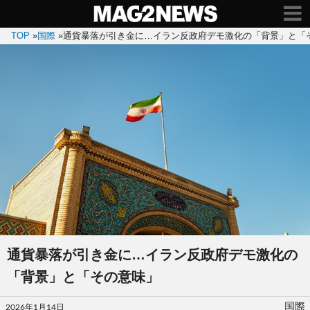
TOP
»
国際
»
通貨暴落が引き金に…イラン反政府デモ激化の「背景」と「
通貨暴落が引き金に…イラン反政府デモ激化の
「背景」と「その意味」
投
国際
2026年1月14日