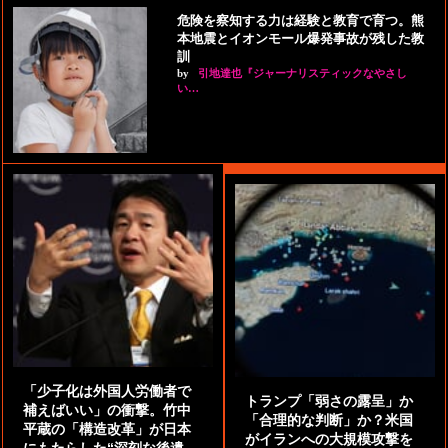
危険を察知する力は経験と教育で育つ。熊
本地震とイオンモール爆発事故が残した教
訓
by
引地達也『ジャーナリスティックなやさし
い…
「少子化は外国人労働者で
トランプ「弱さの露呈」か
補えばいい」の衝撃。竹中
「合理的な判断」か？米国
平蔵の「構造改革」が日本
がイランへの大規模攻撃を