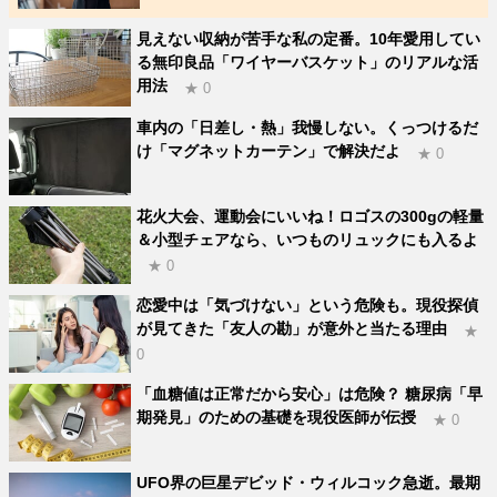
見えない収納が苦手な私の定番。10年愛用してい
る無印良品「ワイヤーバスケット」のリアルな活
用法
★ 0
車内の「日差し・熱」我慢しない。くっつけるだ
け「マグネットカーテン」で解決だよ
★ 0
花火大会、運動会にいいね！ロゴスの300gの軽量
＆小型チェアなら、いつものリュックにも入るよ
★ 0
恋愛中は「気づけない」という危険も。現役探偵
が見てきた「友人の勘」が意外と当たる理由
★
0
「血糖値は正常だから安心」は危険？ 糖尿病「早
期発見」のための基礎を現役医師が伝授
★ 0
UFO界の巨星デビッド・ウィルコック急逝。最期