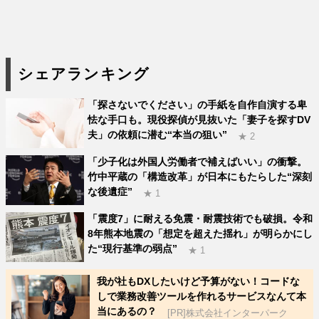
シェアランキング
「探さないでください」の手紙を自作自演する卑
怯な手口も。現役探偵が見抜いた「妻子を探すDV
夫」の依頼に潜む“本当の狙い”
★ 2
「少子化は外国人労働者で補えばいい」の衝撃。
竹中平蔵の「構造改革」が日本にもたらした“深刻
な後遺症”
★ 1
「震度7」に耐える免震・耐震技術でも破損。令和
8年熊本地震の「想定を超えた揺れ」が明らかにし
た“現行基準の弱点”
★ 1
我が社もDXしたいけど予算がない！コードな
しで業務改善ツールを作れるサービスなんて本
当にあるの？
[PR]株式会社インターパーク