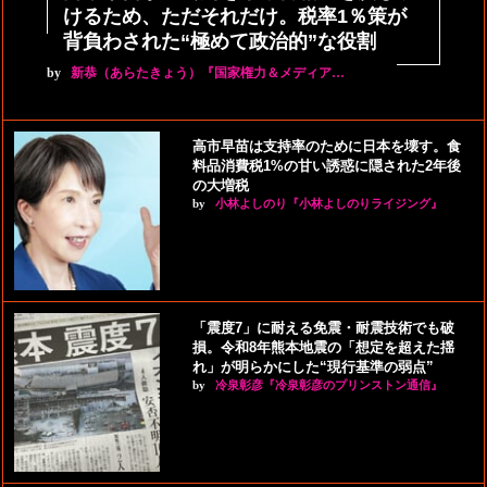
けるため、ただそれだけ。税率1％策が
背負わされた“極めて政治的”な役割
by
新恭（あらたきょう）『国家権力＆メディア…
高市早苗は支持率のために日本を壊す。食
料品消費税1%の甘い誘惑に隠された2年後
の大増税
by
小林よしのり『小林よしのりライジング』
「震度7」に耐える免震・耐震技術でも破
損。令和8年熊本地震の「想定を超えた揺
れ」が明らかにした“現行基準の弱点”
by
冷泉彰彦『冷泉彰彦のプリンストン通信』