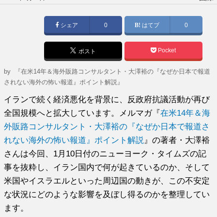
稿
日:
シェア
0
はてブ
0
Pocket
ポスト
by
『在米14年＆海外販路コンサルタント・大澤裕の『なぜか日本で報道
されない海外の怖い報道』ポイント解説』
イランで続く経済悪化を背景に、反政府抗議活動が再び
全国規模へと拡大しています。メルマガ『
在米14年＆海
外販路コンサルタント・大澤裕の『なぜか日本で報道さ
れない海外の怖い報道』ポイント解説
』の著者・大澤裕
さんは今回、1月10日付のニューヨーク・タイムズの記
事を抜粋し、イラン国内で何が起きているのか、そして
米国やイスラエルといった周辺国の動きが、この不安定
な状況にどのような影響を及ぼし得るのかを整理してい
ます。