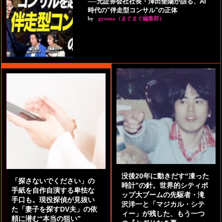
──元証券会社社長・澤田聖陽が語る、AI
時代の"伴走型コンサル"の正体
by
gyouza（まぐまぐ編集部）
没後20年に動きだす“凍った
「探さないでください」の
時計”の針。世界的シティポ
手紙を自作自演する卑怯な
ップ大ブームの先駆者・滝
手口も。現役探偵が見抜い
沢洋一と「マジカル・シテ
た「妻子を探すDV夫」の依
ィー」が残した、もう一つ
頼に潜む“本当の狙い”