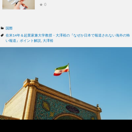
★ 0
カ
国際
テ
タ
在米14年＆起業家兼大学教授・大澤裕の『なぜか日本で報道されない海外の怖
ゴ
グ
い報道』ポイント解説
,
大澤裕
リ
ー