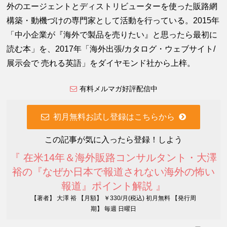
外のエージェントとディストリビューターを使った販路網
構築・動機づけの専門家として活動を行っている。2015年
「中小企業が『海外で製品を売りたい』と思ったら最初に
読む本」を、2017年「海外出張/カタログ・ウェブサイト/
展示会で 売れる英語」をダイヤモンド社から上梓。
有料メルマガ好評配信中
初月無料お試し登録はこちらから
この記事が気に入ったら登録！しよう
『 在米14年＆海外販路コンサルタント・大澤
裕の『なぜか日本で報道されない海外の怖い
報道』ポイント解説 』
【著者】 大澤 裕 【月額】 ￥330/月(税込) 初月無料 【発行周
期】 毎週 日曜日