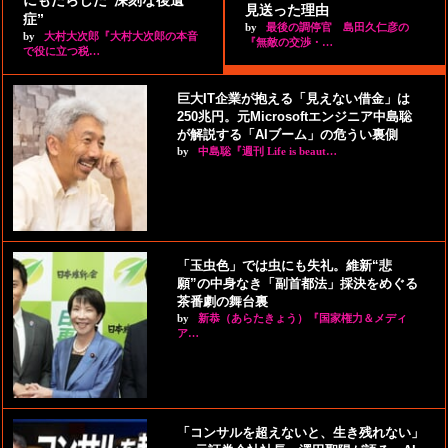
にもたらした“深刻な後遺
見送った理由
症”
by
最後の調停官 島田久仁彦の
by
大村大次郎『大村大次郎の本音
『無敵の交渉・…
で役に立つ税…
巨大IT企業が抱える「見えない借金」は
250兆円。元Microsoftエンジニア中島聡
が解説する「AIブーム」の危うい裏側
by
中島聡『週刊 Life is beaut…
「玉虫色」では虫にも失礼。維新“悲
願”の中身なき「副首都法」採決をめぐる
茶番劇の舞台裏
by
新恭（あらたきょう）『国家権力＆メディ
ア…
「コンサルを超えないと、生き残れない」