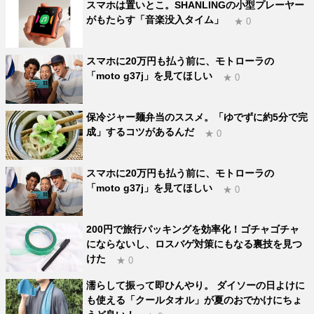
スマホは置いとこ。SHANLINGの小型プレーヤー
がもたらす「音楽没入タイム」
★ 0
スマホに20万円も払う前に、モトローラの
「moto g37j」を見てほしい
★ 0
保冷ジャー麺弁当のススメ。「ゆでずに約5分で完
成」するコツがあるんだ
★ 0
スマホに20万円も払う前に、モトローラの
「moto g37j」を見てほしい
★ 0
200円で旅行パッキングを効率化！ゴチャゴチャ
にならないし、ロスバゲ対策にもなる裏技を見つ
けた
★ 0
濡らして振って即ひんやり。 ダイソーの日よけに
も使える「クールタオル」が夏のおでかけにちょ