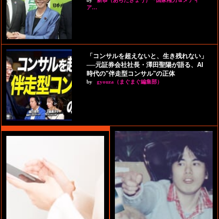
by
新恭（あらたきょう）『国家権力＆メディ
ア…
「コンサルを超えないと、生き残れない」
──元証券会社社長・澤田聖陽が語る、AI
時代の"伴走型コンサル"の正体
by
gyouza（まぐまぐ編集部）