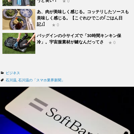
うど良い！
★ 0
あ、肉が美味しく感じる。コッテリしたソースも
美味しく感じる。【こぐれひでこの｢ごはん日
記｣】
★ 0
バッグインの小サイズで「30時間キンキン保
冷」。宇宙服素材が鍵なんだってさ
★ 0
カ
ビジネス
テ
タ
石川温
,
石川温の「スマホ業界新聞」
ゴ
グ
リ
ー