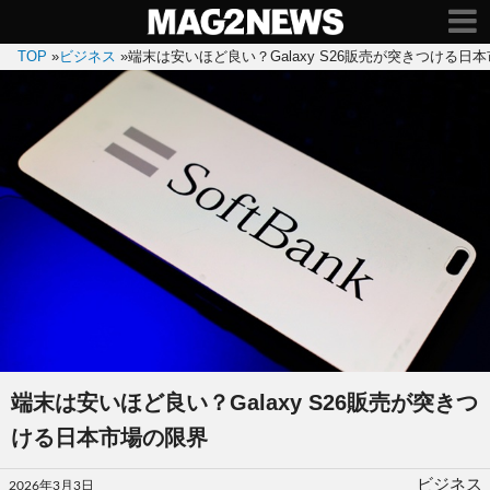
TOP
»
ビジネス
»
端末は安いほど良い？Galaxy S26販売が突きつける日
端末は安いほど良い？Galaxy S26販売が突きつ
ける日本市場の限界
投
ビジネス
2026年3月3日