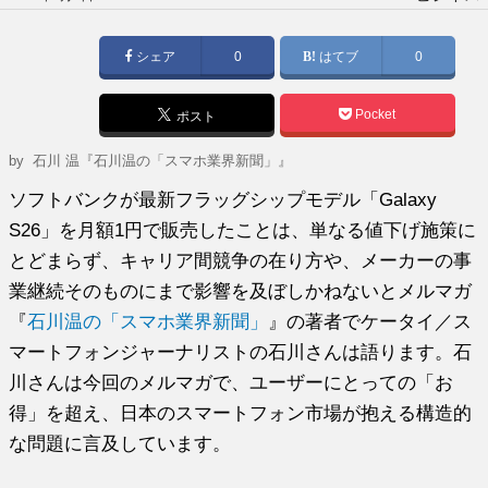
稿
日:
シェア
0
はてブ
0
Pocket
ポスト
by
石川 温『石川温の「スマホ業界新聞」』
ソフトバンクが最新フラッグシップモデル「Galaxy
S26」を月額1円で販売したことは、単なる値下げ施策に
とどまらず、キャリア間競争の在り方や、メーカーの事
業継続そのものにまで影響を及ぼしかねないとメルマガ
『
石川温の「スマホ業界新聞」
』の著者でケータイ／ス
マートフォンジャーナリストの石川さんは語ります。石
川さんは今回のメルマガで、ユーザーにとっての「お
得」を超え、日本のスマートフォン市場が抱える構造的
な問題に言及しています。