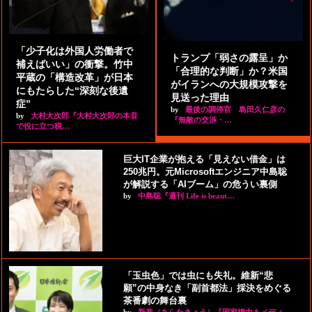
「少子化は外国人労働者で
トランプ「弱さの露呈」か
補えばいい」の衝撃。竹中
「合理的な判断」か？米国
平蔵の「構造改革」が日本
がイランへの大規模攻撃を
にもたらした“深刻な後遺
見送った理由
症”
by
最後の調停官 島田久仁彦の
by
大村大次郎『大村大次郎の本音
『無敵の交渉・…
で役に立つ税…
巨大IT企業が抱える「見えない借金」は
250兆円。元Microsoftエンジニア中島聡
が解説する「AIブーム」の危うい裏側
by
中島聡『週刊 Life is beaut…
「玉虫色」では虫にも失礼。維新“悲
願”の中身なき「副首都法」採決をめぐる
茶番劇の舞台裏