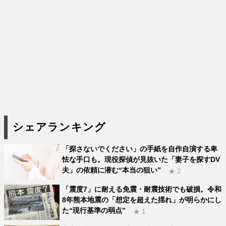
シェアランキング
「探さないでください」の手紙を自作自演する卑
怯な手口も。現役探偵が見抜いた「妻子を探すDV
夫」の依頼に潜む“本当の狙い”
★ 2
「震度7」に耐える免震・耐震技術でも破損。令和
8年熊本地震の「想定を超えた揺れ」が明らかにし
た“現行基準の弱点”
★ 1