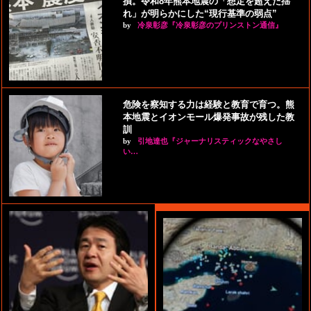
損。令和8年熊本地震の「想定を超えた揺
れ」が明らかにした“現行基準の弱点”
by
冷泉彰彦『冷泉彰彦のプリンストン通信』
危険を察知する力は経験と教育で育つ。熊
本地震とイオンモール爆発事故が残した教
訓
by
引地達也『ジャーナリスティックなやさし
い…