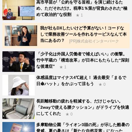
高市早苗が「公約を守る首相」を演じ続けるた
め、ただそれだけ。税率1％策が背負わされた“極
めて政治的”な役割
★ 1
我が社もDXしたいけど予算がない！コードな
しで業務改善ツールを作れるサービスなんて本
当にあるの？
[PR]株式会社インターパーク
「少子化は外国人労働者で補えばいい」の衝撃。
竹中平蔵の「構造改革」が日本にもたらした“深刻
な後遺症”
★ 1
体感温度はマイナス4℃超え！ 過去最安「まるで
日傘ハット」をかぶって涼もう
★ 0
長距離移動の疲れを軽減する、だけじゃない。
「2wayで使える腰クッション」がドライブを快適
にしてくれた
★ 0
多摩動物公園「ライオン3頭の死」が示した酷暑の
脅威。夏の暑さは「新たな自然災害」になった