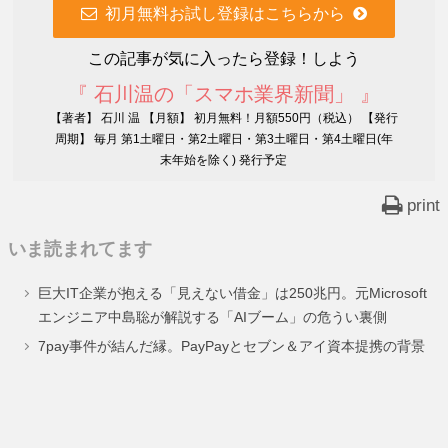
初月無料お試し登録はこちらから
この記事が気に入ったら登録！しよう
『 石川温の「スマホ業界新聞」 』
【著者】 石川 温 【月額】 初月無料！月額550円（税込） 【発行
周期】 毎月 第1土曜日・第2土曜日・第3土曜日・第4土曜日(年
末年始を除く) 発行予定
print
いま読まれてます
巨大IT企業が抱える「見えない借金」は250兆円。元Microsoft
エンジニア中島聡が解説する「AIブーム」の危うい裏側
7pay事件が結んだ縁。PayPayとセブン＆アイ資本提携の背景