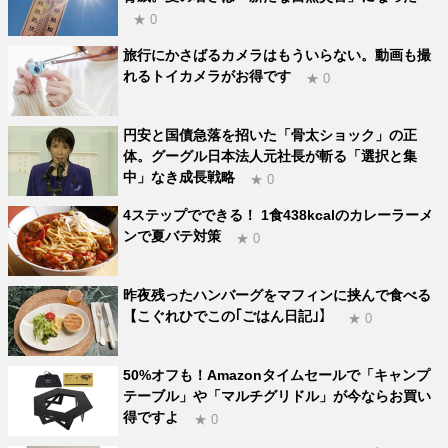
★ 0
旅行にかさばるカメラはもういらない。動画も撮
れるトイカメラがお得です
★ 0
円安と国債急落を招いた「骨太ショック」の正
体。グーグル日本法人元社長が斬る「選択と集
中」なき成長戦略
★ 0
4ステップでできる！ 1食438kcalのカレーラーメ
ンで夏バテ対策
★ 0
昨夜残ったハンバーグをマフィンに挟んで食べる
【こぐれひでこの｢ごはん日記｣】
★ 0
50%オフも！Amazonタイムセールで「キャンプ
テーブル」や「マルチグリドル」が今ならお買い
得ですよ
★ 0