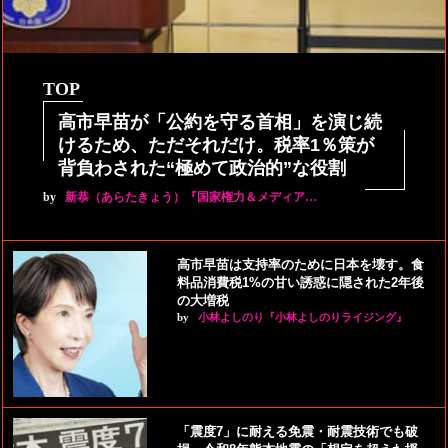
TOP
高市早苗が「公約を守る首相」を演じ続
けるため、ただそれだけ。税率1％策が
背負わされた“極めて政治的”な役割
by
新恭（あらたきょう）『国家権力＆メディア…
高市早苗は支持率のために日本を壊す。食
料品消費税1%の甘い誘惑に隠された2年後
の大増税
by
小林よしのり『小林よしのりライジング』
「震度7」に耐える免震・耐震技術でも破