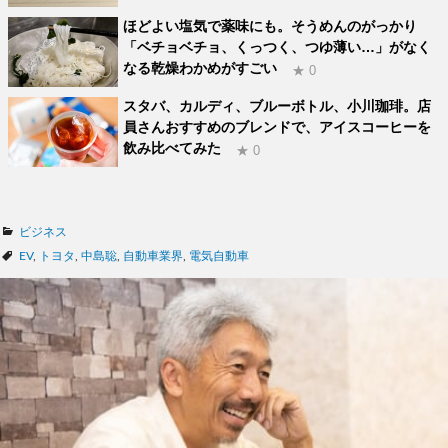
ほどよい塩気で薬味にも。そうめんのがっかり
「ベチョベチョ、くっつく、つゆ薄い…」がなく
なる乾燥わかめがすごい
★ 0
スタバ、カルディ、ブルーボトル、小川珈琲。店
員さんおすすめのブレンドで、アイスコーヒーを
飲み比べてみた
★ 0
カ
ビジネス
テ
タ
EV
,
トヨタ
,
中島聡
,
自動車業界
,
電気自動車
ゴ
グ
リ
ー