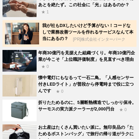
あとを絶たず。この社会に「光」はあるのか？
★ 1
我が社もDXしたいけど予算がない！コードな
しで業務改善ツールを作れるサービスなんて本
当にあるの？
[PR]株式会社インターパーク
年商30億円を見据えた組織づくり。年商10億円企
業が今こそ「上位職評価制度」を見直すべき理由
★ 0
懐中電灯にもなるって一石二鳥。「人感センサー
付きLEDライト」が普段から停電時まで役に立つ
んです
★ 0
折りたためるのに、5層断熱構造でしっかり保冷。
サーモスの実力派クーラーが2,000円台
★ 0
お土産はたくさん買いたい派に。無印良品の「た
ためるボストンバッグ」で旅行の帰り道がラクに