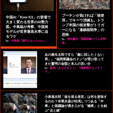
プーチンが負ければ「核使
中国AI「Kimi K3」の登場で
用」でキーウ消滅も。トラ
大きく変わる世界のAI勢力
ンプ米国の核攻撃がトリガ
図。中島聡が考察、中国発
ーになる「連鎖核戦争」の
モデルが世界最高水準に迫
恐怖
るワケ
by
津田慶治『国際戦略コラム有料
by
中島聡『週刊 Life is beaut…
版』
あの麻生太郎ですら「敵に回したくない
男」。“福岡県議会のドン”が受け取って
きた驚愕の金額と本人の言い分
by
新恭（あらたきょう）『国家権力＆メディ
ア…
小泉進次郎「核を巡る発言」は何を意味す
るのか？米軍兵器が枯渇しつつある「中
東」と核議論が湧き上がる「極東」とを結
ぶ“点と線”