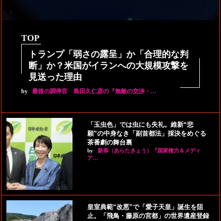
TOP
トランプ「弱さの露呈」か「合理的な判
断」か？米国がイランへの大規模攻撃を
見送った理由
by
最後の調停官 島田久仁彦の『無敵の交渉・…
「玉虫色」では虫にも失礼。維新“悲
願”の中身なき「副首都法」採決をめぐる
茶番劇の舞台裏
by
新恭（あらたきょう）『国家権力＆メディ
ア…
皇室典範“改悪”で「愛子天皇」誕生を阻
止。「飛鳥・藤原の宮都」の世界遺産登録