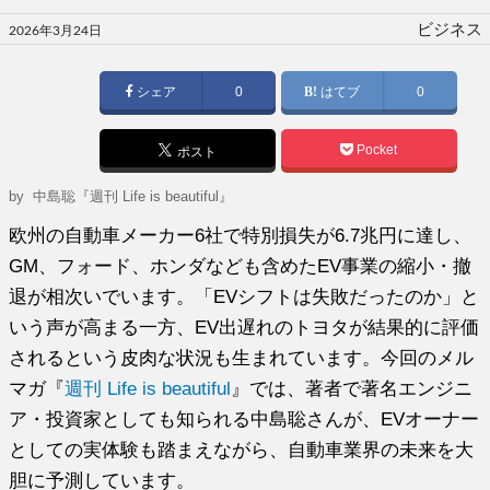
投
ビジネス
2026年3月24日
稿
日:
シェア
0
はてブ
0
Pocket
ポスト
by
中島聡『週刊 Life is beautiful』
欧州の自動車メーカー6社で特別損失が6.7兆円に達し、
GM、フォード、ホンダなども含めたEV事業の縮小・撤
退が相次いでいます。「EVシフトは失敗だったのか」と
いう声が高まる一方、EV出遅れのトヨタが結果的に評価
されるという皮肉な状況も生まれています。今回のメル
マガ『
週刊 Life is beautiful
』では、著者で著名エンジニ
ア・投資家としても知られる中島聡さんが、EVオーナー
としての実体験も踏まえながら、自動車業界の未来を大
胆に予測しています。