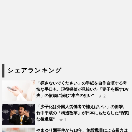
シェアランキング
「探さないでください」の手紙を自作自演する卑
怯な手口も。現役探偵が見抜いた「妻子を探すDV
夫」の依頼に潜む“本当の狙い”
★ 2
「少子化は外国人労働者で補えばいい」の衝撃。
竹中平蔵の「構造改革」が日本にもたらした“深刻
な後遺症”
★ 1
やまゆり園事件から10年、施設職員による暴力は