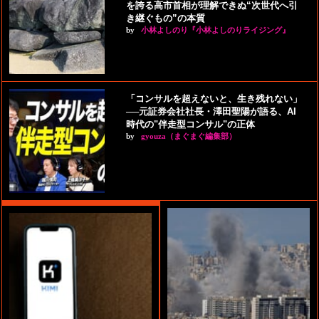
を誇る高市首相が理解できぬ“次世代へ引
き継ぐもの”の本質
by
小林よしのり『小林よしのりライジング』
「コンサルを超えないと、生き残れない」
──元証券会社社長・澤田聖陽が語る、AI
時代の"伴走型コンサル"の正体
by
gyouza（まぐまぐ編集部）