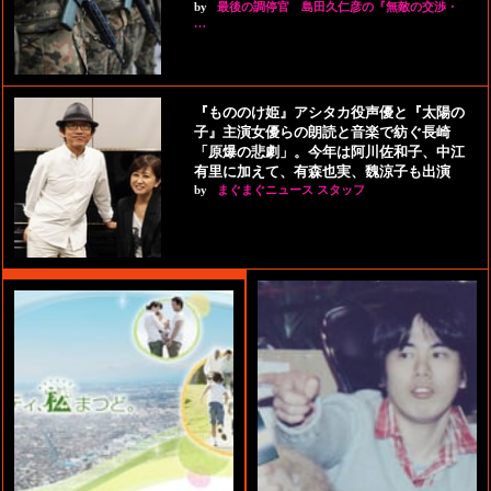
by
最後の調停官 島田久仁彦の『無敵の交渉・
…
『もののけ姫』アシタカ役声優と『太陽の
子』主演女優らの朗読と音楽で紡ぐ長崎
「原爆の悲劇」。今年は阿川佐和子、中江
有里に加えて、有森也実、魏涼子も出演
by
まぐまぐニュース スタッフ