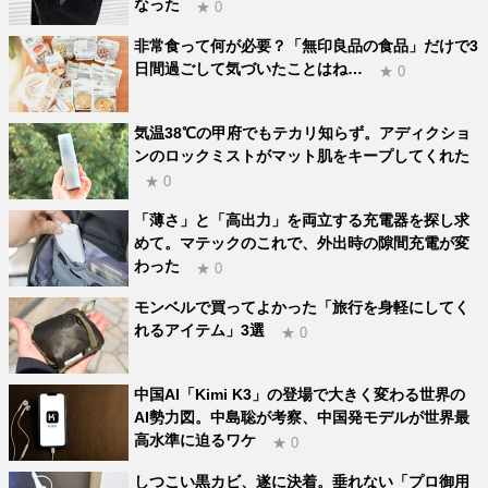
なった
★ 0
非常食って何が必要？「無印良品の食品」だけで3
日間過ごして気づいたことはね…
★ 0
気温38℃の甲府でもテカリ知らず。アディクショ
ンのロックミストがマット肌をキープしてくれた
★ 0
「薄さ」と「高出力」を両立する充電器を探し求
めて。マテックのこれで、外出時の隙間充電が変
わった
★ 0
モンベルで買ってよかった「旅行を身軽にしてく
れるアイテム」3選
★ 0
中国AI「Kimi K3」の登場で大きく変わる世界の
AI勢力図。中島聡が考察、中国発モデルが世界最
高水準に迫るワケ
★ 0
しつこい黒カビ、遂に決着。垂れない「プロ御用