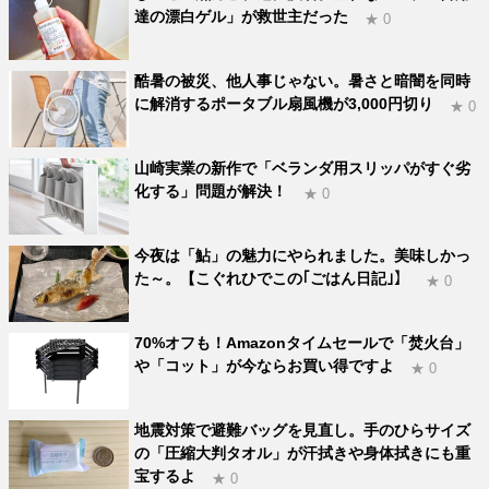
達の漂白ゲル」が救世主だった
★ 0
酷暑の被災、他人事じゃない。暑さと暗闇を同時
に解消するポータブル扇風機が3,000円切り
★ 0
山崎実業の新作で「ベランダ用スリッパがすぐ劣
化する」問題が解決！
★ 0
今夜は「鮎」の魅力にやられました。美味しかっ
た～。【こぐれひでこの｢ごはん日記｣】
★ 0
70%オフも！Amazonタイムセールで「焚火台」
や「コット」が今ならお買い得ですよ
★ 0
地震対策で避難バッグを見直し。手のひらサイズ
の「圧縮大判タオル」が汗拭きや身体拭きにも重
宝するよ
★ 0