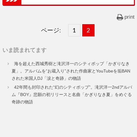
print
ページ:
固
1
固
2
,
定
定
いま読まれてます
ペ
ペ
海を超えた西城秀樹と滝沢洋一のシティポップ「かぎりなき
ー
ー
夏」。アルバムを“お蔵入り”された作曲家とYouTubeを垢BAN
された米国人DJ「涙と奇跡」の物語
ジ
ジ
42年間も封印された“幻のシティポップ”。滝沢洋一2ndアルバ
ム『BOY』悲願の初リリースと名曲「かぎりなき夏」をめぐる
奇跡の物語