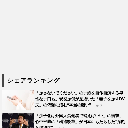
シェアランキング
「探さないでください」の手紙を自作自演する卑
怯な手口も。現役探偵が見抜いた「妻子を探すDV
夫」の依頼に潜む“本当の狙い”
★ 2
「少子化は外国人労働者で補えばいい」の衝撃。
竹中平蔵の「構造改革」が日本にもたらした“深刻
な後遺症”