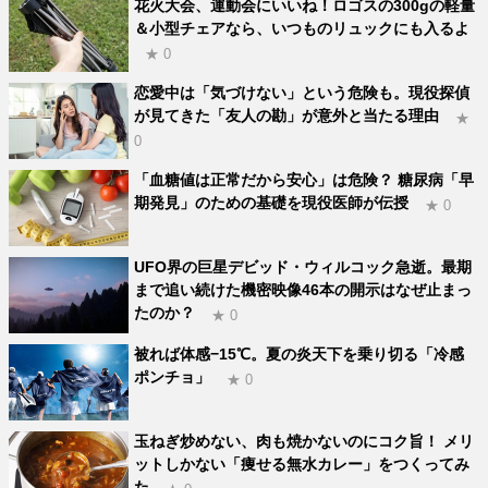
花火大会、運動会にいいね！ロゴスの300gの軽量
＆小型チェアなら、いつものリュックにも入るよ
★ 0
恋愛中は「気づけない」という危険も。現役探偵
が見てきた「友人の勘」が意外と当たる理由
★
0
「血糖値は正常だから安心」は危険？ 糖尿病「早
期発見」のための基礎を現役医師が伝授
★ 0
UFO界の巨星デビッド・ウィルコック急逝。最期
まで追い続けた機密映像46本の開示はなぜ止まっ
たのか？
★ 0
被れば体感−15℃。夏の炎天下を乗り切る「冷感
ポンチョ」
★ 0
玉ねぎ炒めない、肉も焼かないのにコク旨！ メリ
ットしかない「痩せる無水カレー」をつくってみ
た