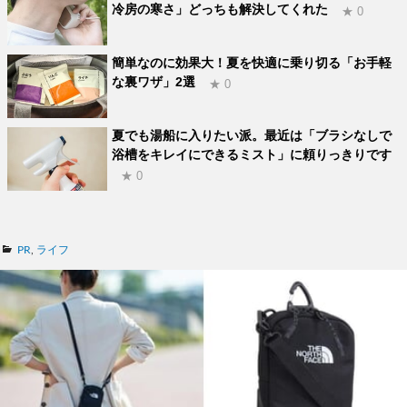
冷房の寒さ」どっちも解決してくれた
★ 0
簡単なのに効果大！夏を快適に乗り切る「お手軽
な裏ワザ」2選
★ 0
夏でも湯船に入りたい派。最近は「ブラシなしで
浴槽をキレイにできるミスト」に頼りっきりです
★ 0
カ
PR
,
ライフ
テ
ゴ
リ
ー