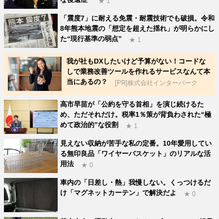
★ 1
「震度7」に耐える免震・耐震技術でも破損。令和
8年熊本地震の「想定を超えた揺れ」が明らかにし
た“現行基準の弱点”
★ 1
我が社もDXしたいけど予算がない！コードな
しで業務改善ツールを作れるサービスなんて本
当にあるの？
[PR]株式会社インターパーク
高市早苗が「公約を守る首相」を演じ続けるた
め、ただそれだけ。税率1％策が背負わされた“極
めて政治的”な役割
★ 1
見えない収納が苦手な私の定番。10年愛用してい
る無印良品「ワイヤーバスケット」のリアルな活
用法
★ 0
車内の「日差し・熱」我慢しない。くっつけるだ
け「マグネットカーテン」で解決だよ
★ 0