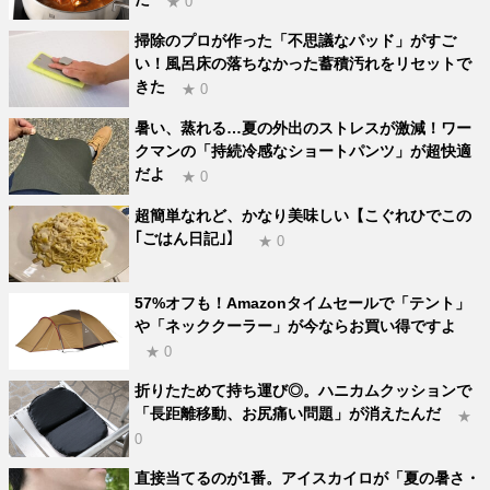
★ 0
掃除のプロが作った「不思議なパッド」がすご
い！風呂床の落ちなかった蓄積汚れをリセットで
きた
★ 0
暑い、蒸れる…夏の外出のストレスが激減！ワー
クマンの「持続冷感なショートパンツ」が超快適
だよ
★ 0
超簡単なれど、かなり美味しい【こぐれひでこの
｢ごはん日記｣】
★ 0
57%オフも！Amazonタイムセールで「テント」
や「ネッククーラー」が今ならお買い得ですよ
★ 0
折りたためて持ち運び◎。ハニカムクッションで
「長距離移動、お尻痛い問題」が消えたんだ
★
0
直接当てるのが1番。アイスカイロが「夏の暑さ・