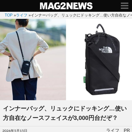
TOP
»
ライフ
»
インナーバッグ、リュックにドッキング…使い方自在なノース
インナーバッグ、リュックにドッキング…使い
方自在なノースフェイスが3,000円台だぞ？
投
ライフ PR
2026年5月15日