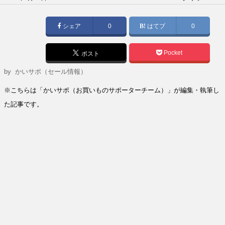
稿
日:
シェア
0
はてブ
0
Pocket
ポスト
by
かいサポ（セール情報）
※こちらは「かいサポ（お買いものサポーターチーム）」が編集・執筆し
た記事です。