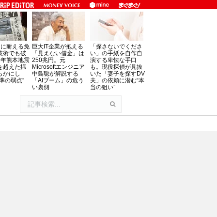
」に耐える免
巨大IT企業が抱える
「探さないでくださ
技術でも破
「見えない借金」は
い」の手紙を自作自
8年熊本地震
250兆円。元
演する卑怯な手口
を超えた揺
Microsoftエンジニア
も。現役探偵が見抜
らかにし
中島聡が解説する
いた「妻子を探すDV
準の弱点”
「AIブーム」の危う
夫」の依頼に潜む“本
い裏側
当の狙い”