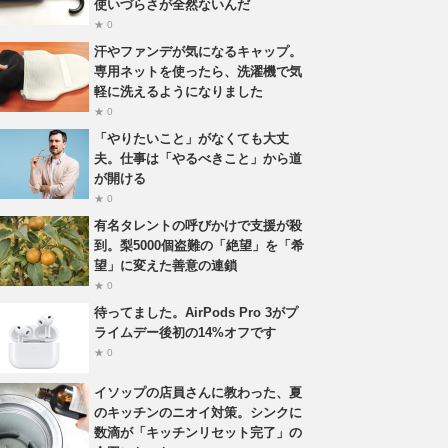
使いづらさが全然ないんだ
★ 0
汗やファンデが気になるキャップ。
専用ネットを使ったら、洗濯機で気
軽に洗えるようになりました
★ 0
「やりたいこと」がなくても大丈
夫。仕事は「やるべきこと」から道
が開ける
★ 0
有名タレントの呼びかけで支援が殺
到。梨5000個盗難の「絶望」を「希
望」に変えた善意の連鎖
★ 0
待ってました。AirPods Pro 3がプ
ライムデー後初の14%オフです
★ 0
イソップの店員さんに教わった、夏
のキッチンのニオイ対策。シンクに
数滴が「キッチンリセット完了」の