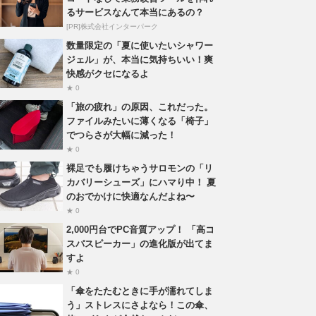
るサービスなんて本当にあるの？
[PR]株式会社インターパーク
数量限定の「夏に使いたいシャワー
ジェル」が、本当に気持ちいい！爽
快感がクセになるよ
★ 0
「旅の疲れ」の原因、これだった。
ファイルみたいに薄くなる「椅子」
でつらさが大幅に減った！
★ 0
裸足でも履けちゃうサロモンの「リ
カバリーシューズ」にハマり中！ 夏
のおでかけに快適なんだよね〜
★ 0
2,000円台でPC音質アップ！ 「高コ
スパスピーカー」の進化版が出てま
すよ
★ 0
「傘をたたむときに手が濡れてしま
う」ストレスにさよなら！この傘、