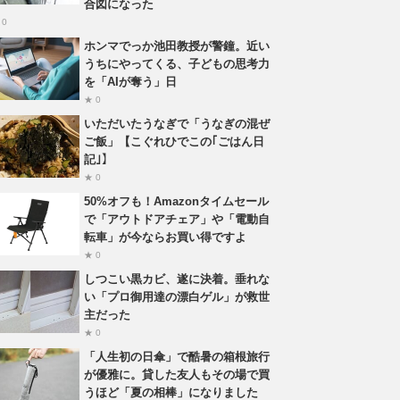
合図になった
 0
ホンマでっか池田教授が警鐘。近い
うちにやってくる、子どもの思考力
を「AIが奪う」日
★ 0
いただいたうなぎで「うなぎの混ぜ
ご飯」【こぐれひでこの｢ごはん日
記｣】
★ 0
50%オフも！Amazonタイムセール
で「アウトドアチェア」や「電動自
転車」が今ならお買い得ですよ
★ 0
しつこい黒カビ、遂に決着。垂れな
い「プロ御用達の漂白ゲル」が救世
主だった
★ 0
「人生初の日傘」で酷暑の箱根旅行
が優雅に。貸した友人もその場で買
うほど「夏の相棒」になりました