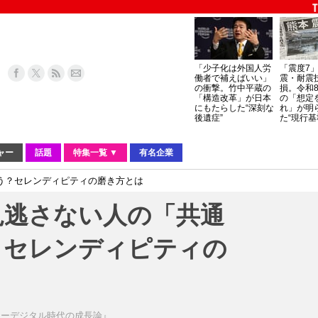
「少子化は外国人労
「震度7
働者で補えばいい」
震・耐震
の衝撃。竹中平蔵の
損。令和
「構造改革」が日本
の「想定
にもたらした“深刻な
れ」が明
後遺症”
た“現行基
ャー
話題
特集一覧 ▼
有名企業
う？セレンディピティの磨き方とは
見逃さない人の「共通
？セレンディピティの
ターデジタル時代の成長論』