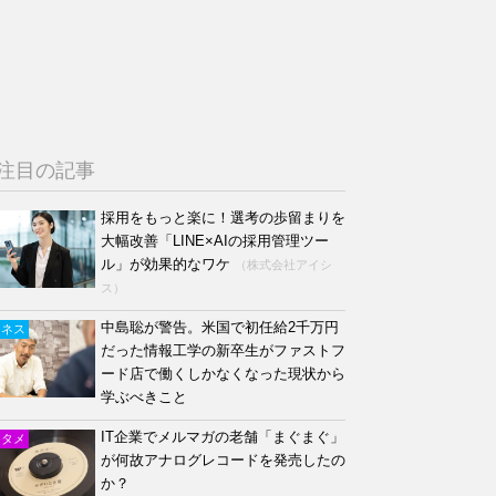
注目の記事
採用をもっと楽に！選考の歩留まりを
大幅改善「LINE×AIの採用管理ツー
ル」が効果的なワケ
（株式会社アイシ
ス）
中島聡が警告。米国で初任給2千万円
ジネス
だった情報工学の新卒生がファストフ
ード店で働くしかなくなった現状から
学ぶべきこと
IT企業でメルマガの老舗「まぐまぐ」
ンタメ
が何故アナログレコードを発売したの
か？