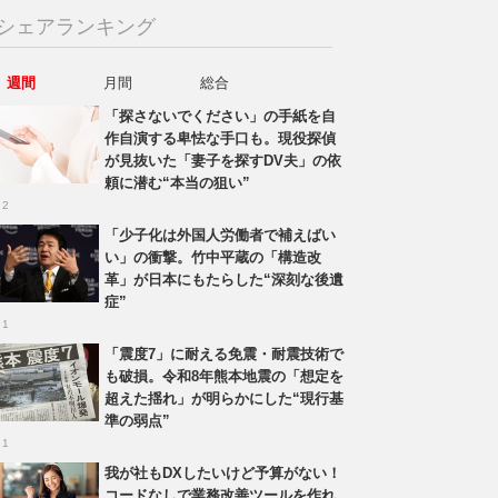
シェアランキング
週間
月間
総合
「探さないでください」の手紙を自
作自演する卑怯な手口も。現役探偵
が見抜いた「妻子を探すDV夫」の依
頼に潜む“本当の狙い”
 2
「少子化は外国人労働者で補えばい
い」の衝撃。竹中平蔵の「構造改
革」が日本にもたらした“深刻な後遺
症”
 1
「震度7」に耐える免震・耐震技術で
も破損。令和8年熊本地震の「想定を
超えた揺れ」が明らかにした“現行基
準の弱点”
 1
我が社もDXしたいけど予算がない！
コードなしで業務改善ツールを作れ