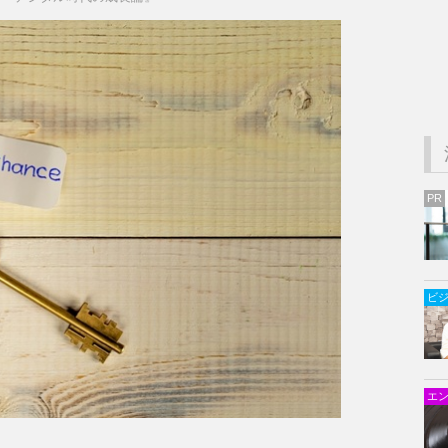
PR
ビ
エ