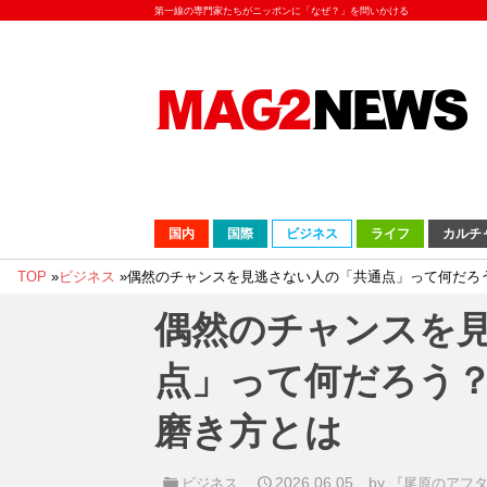
第一線の専門家たちがニッポンに「なぜ？」を問いかける
国内
国際
ビジネス
ライフ
カルチ
TOP
»
ビジネス
»
偶然のチャンスを見逃さない人の「共通点」って何だろ
偶然のチャンスを
点」って何だろう
磨き方とは
2026.06.05
by
ビジネス
『尾原のアフ