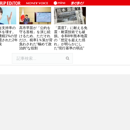
は支持率の
高市早苗が「公約を
「震度7」に耐える免
本を壊す。
守る首相」を演じ続
震・耐震技術でも破
費税1%の甘
けるため、ただそれ
損。令和8年熊本地震
隠された2年
だけ。税率1％策が背
の「想定を超えた揺
税
負わされた“極めて政
れ」が明らかにし
治的”な役割
た“現行基準の弱点”