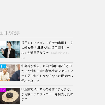
注目の記事
採用をもっと楽に！選考の歩留まりを
大幅改善「LINE×AIの採用管理ツー
ル」が効果的なワケ
（株式会社アイシ
ス）
中島聡が警告。米国で初任給2千万円
ジネス
だった情報工学の新卒生がファストフ
ード店で働くしかなくなった現状から
学ぶべきこと
IT企業でメルマガの老舗「まぐまぐ」
ンタメ
が何故アナログレコードを発売したの
か？