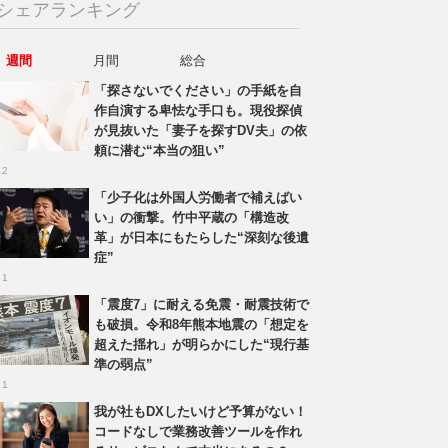
シェアランキング
週間
月間
総合
「探さないでください」の手紙を自
作自演する卑怯な手口も。現役探偵
が見抜いた「妻子を探すDV夫」の依
頼に潜む“本当の狙い”
 2
「少子化は外国人労働者で補えばい
い」の衝撃。竹中平蔵の「構造改
革」が日本にもたらした“深刻な後遺
症”
 1
「震度7」に耐える免震・耐震技術で
も破損。令和8年熊本地震の「想定を
超えた揺れ」が明らかにした“現行基
準の弱点”
 1
我が社もDXしたいけど予算がない！
コードなしで業務改善ツールを作れ