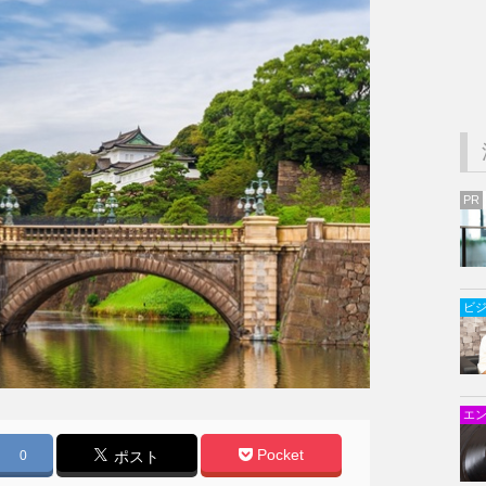
PR
ビ
エ
Pocket
0
ポスト