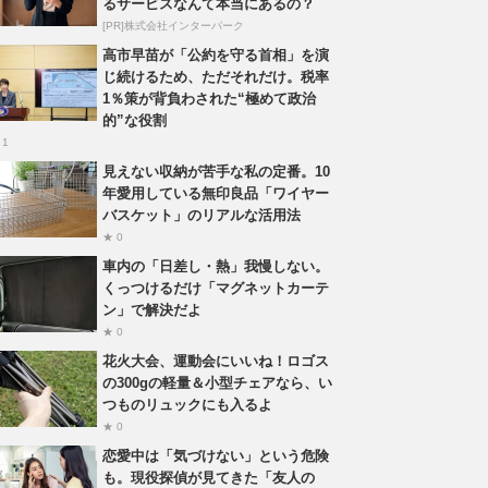
るサービスなんて本当にあるの？
[PR]株式会社インターパーク
高市早苗が「公約を守る首相」を演
じ続けるため、ただそれだけ。税率
1％策が背負わされた“極めて政治
的”な役割
 1
見えない収納が苦手な私の定番。10
年愛用している無印良品「ワイヤー
バスケット」のリアルな活用法
★ 0
車内の「日差し・熱」我慢しない。
くっつけるだけ「マグネットカーテ
ン」で解決だよ
★ 0
花火大会、運動会にいいね！ロゴス
の300gの軽量＆小型チェアなら、い
つものリュックにも入るよ
★ 0
恋愛中は「気づけない」という危険
も。現役探偵が見てきた「友人の