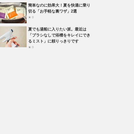
簡単なのに効果大！夏を快適に乗り
切る「お手軽な裏ワザ」2選
★ 0
夏でも湯船に入りたい派。最近は
「ブラシなしで浴槽をキレイにでき
るミスト」に頼りっきりです
★ 0