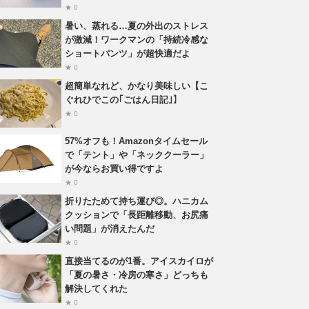
★ 0
暑い、蒸れる…夏の外出のストレス
が激減！ワークマンの「持続冷感な
ショートパンツ」が超快適だよ
★ 0
超簡単なれど、かなり美味しい【こ
ぐれひでこの｢ごはん日記｣】
★ 0
57%オフも！Amazonタイムセール
で「テント」や「ネッククーラー」
が今ならお買い得ですよ
★ 0
折りたためて持ち運び◎。ハニカム
クッションで「長距離移動、お尻痛
い問題」が消えたんだ
★ 0
直接当てるのが1番。アイスカイロが
「夏の暑さ・冷房の寒さ」どっちも
解決してくれた
★ 0