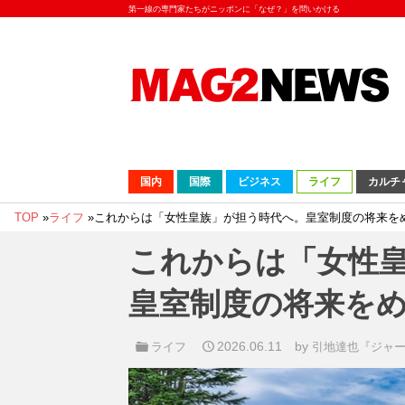
第一線の専門家たちがニッポンに「なぜ？」を問いかける
国内
国際
ビジネス
ライフ
カルチ
TOP
»
ライフ
»
これからは「女性皇族」が担う時代へ。皇室制度の将来を
これからは「女性
皇室制度の将来を
2026.06.11
by
ライフ
引地達也『ジャ