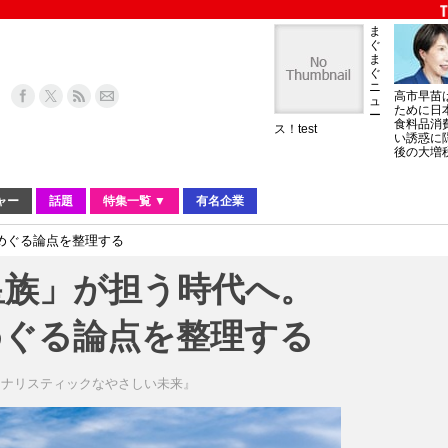
ま
ぐ
ま
ぐ
ニ
高市早苗
ュ
ために日
ー
食料品消
ス！test
い誘惑に
後の大増
ャー
話題
特集一覧 ▼
有名企業
めぐる論点を整理する
皇族」が担う時代へ。
めぐる論点を整理する
ーナリスティックなやさしい未来』