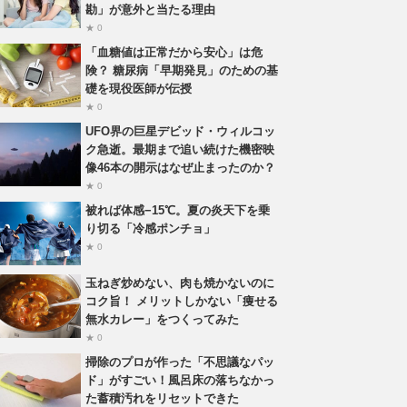
勘」が意外と当たる理由
★ 0
「血糖値は正常だから安心」は危
険？ 糖尿病「早期発見」のための基
礎を現役医師が伝授
★ 0
UFO界の巨星デビッド・ウィルコッ
ク急逝。最期まで追い続けた機密映
像46本の開示はなぜ止まったのか？
★ 0
被れば体感−15℃。夏の炎天下を乗
り切る「冷感ポンチョ」
★ 0
玉ねぎ炒めない、肉も焼かないのに
コク旨！ メリットしかない「痩せる
無水カレー」をつくってみた
★ 0
掃除のプロが作った「不思議なパッ
ド」がすごい！風呂床の落ちなかっ
た蓄積汚れをリセットできた