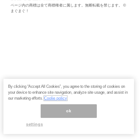
ページ内の商標は全て商標権者に属します。無断転載を禁じます。 ©
まぐまぐ！
By clicking “Accept All Cookies”, you agree to the storing of cookies on
your device to enhance site navigation, analyze site usage, and assist in
our marketing efforts.
Coolie policy
ok
settings