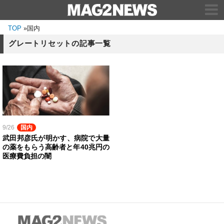
TOP
»
国内
グレートリセットの記事一覧
9/26
国内
武田邦彦氏が明かす、病院で大量
の薬をもらう高齢者と年40兆円の
医療費負担の闇