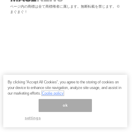
ページ内の商標は全て商標権者に属します。無断転載を禁じます。 ©
まぐまぐ！
By clicking “Accept All Cookies”, you agree to the storing of cookies on
your device to enhance site navigation, analyze site usage, and assist in
our marketing efforts.
Coolie policy
ok
settings