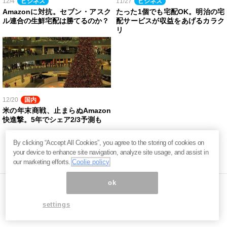
12/4
ビジネス
11/27
ビジネス
Amazonに対抗。セブン・アスク
たった1個でも宅配OK。明治の宅
ル連合の生鮮宅配は勝てるのか？
配サービスが収益をあげるカラク
リ
12/20
国内
米の年末商戦、止まらぬAmazon
快進撃。5年でシェア2/3予測も
By clicking “Accept All Cookies”, you agree to the storing of cookies on
your device to enhance site navigation, analyze site usage, and assist in
our marketing efforts.
Coolie policy
ok
settings
ページ内の商標は全て商標権者に属します。無断転載を禁じます。 ©
まぐまぐ！