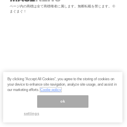
ページ内の商標は全て商標権者に属します。無断転載を禁じます。 ©
まぐまぐ！
By clicking “Accept All Cookies”, you agree to the storing of cookies on
your device to enhance site navigation, analyze site usage, and assist in
our marketing efforts.
Coolie policy
ok
settings